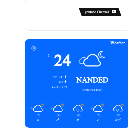
youtube Channel
Weather
24
℃
NANDED
29º - 24º
81%
5.5 km/h
Scattered Clouds
29
30
30
29
29
℃
℃
℃
℃
℃
جمعرات
جمعہ
ہفتہ
اتوار
پیر