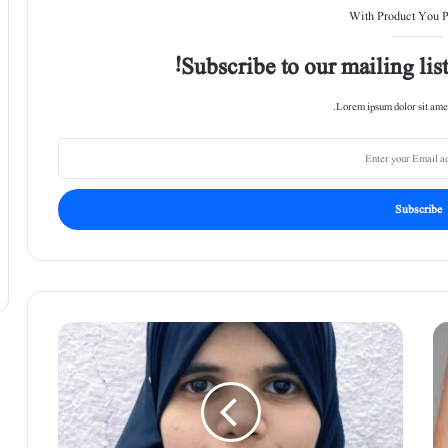
With Product You 
Subscribe to our mailing list
Lorem ipsum dolor sit amet
م
ل
ی
ک
ہ
ا