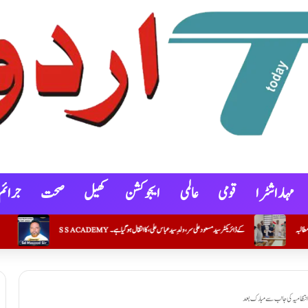
مہاراشٹرا
قومی
عالمی
ایجوکشن
کھیل
صحت
جرائم
مسعود علی سر، ولدِ سید عباس علی، کا انتقال ہو گیا ہے۔
جمعیۃعلماء مہاراشٹر (ارشد مدنی)نے ہونہار طلبہ و طالبات کے لئے20؍ لاکھ 