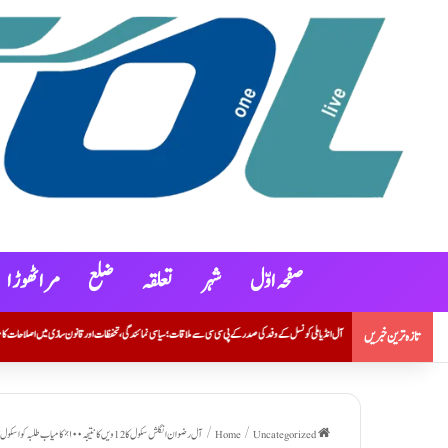
صفحہ اوّل
شہر
تعلقہ
ضلع
مراٹھوڑ ا
ل کے وفد کی صدر کے پی سی سی سے ملاقات؛ سیاسی نمائندگی، تحفظات اور قانون سازی میں اصلاحات کا مطالبہ
S S ACADEMY کے ڈائریکٹر سید 
تازہ ترین خبریں
Home
Uncategorized
/
/
آل رضوان انگلش سکول کا 12ویں کا نتیجہ١٠٠% کامیاب طلبہ کو اسکول انتظامیہ کی جانب سے مبارک بعد