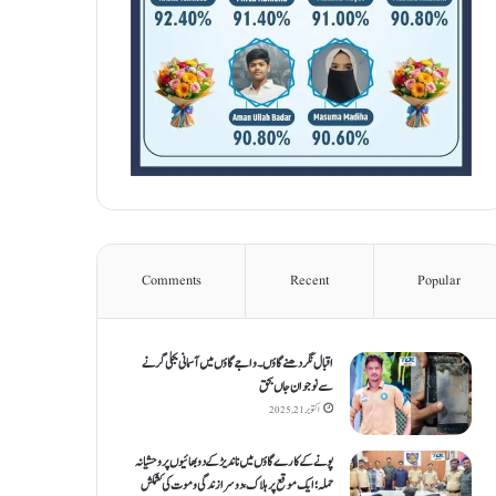
Comments
Recent
Popular
اقبال نگر دھنےگاؤں۔ واجےگاؤں میں آسمانی بجلی گرنے
سے نوجوان جاں بحق
اکتوبر 21, 2025
پونے کے کارےگاؤں میں ناندیڑ کے دو بھائیوں پر وحشیانہ
حملہ؛ ایک موقع پر ہلاک، دوسرا زندگی و موت کی کشمکش