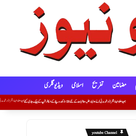
مضامین
تفریح
اسلامی
ویڈیو گلری
روپئے کے اسکالرشپ کے چیک جاری کئے
youtube Channel