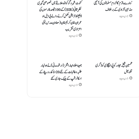
’وندے ماترم‘ کا لزوم مسلمانوں کی آئینی
کنوٹ شہر و گوکونڈہ علاقے میں خصوصی گہری
ومذہبی آزادی کے برخلاف
نظرِ ثانی (SIR) کے 100 فیصد فارموں کی
ڈیجیٹلائزیشن مکمل کرنے والے بی ایل او
2 دن ago
عمران خان کریم خان (معاون مدرس) کی
اعزازی تقریب
2 دن ago
تحسین شیخ۔ مجاور کو پی ایچ ڈی کو ڈگری
جمعیۃعلماء مہاراشٹر (ارشد مدنی)نے ہونہار
تفویض
طلبہ و طالبات کے لئے20؍ لاکھ روپئے کے
اسکالرشپ کے چیک جاری کئے
3 دن ago
3 دن ago