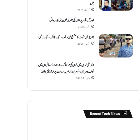
میں
اکتوبر 4, 2025
اورنگ آباد پولیس کی ناندیڑ میں بڑی کارروائی
ستمبر 7, 2025
ناندیڑ میں شوٹ کا سنسنی خیز واقعہ – ایک ہلاک، ایک زخمی؛
مئی 12, 2025
انٹر سٹی ٹرین میں خون کی ہولناک واردات! مسافروں میں
خوف و ہراس – اُمری تا دھرما باد روٹ پر لرزہ خیز واقعہ
نومبر 11, 2025
Recent Tech News