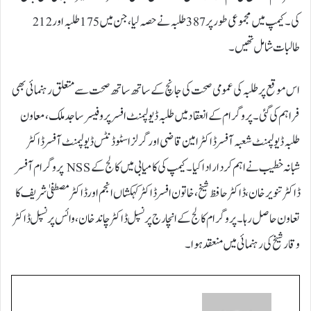
کی۔ کیمپ میں مجموعی طور پر 387 طلبہ نے حصہ لیا، جن میں 175 طلبہ اور 212
طالبات شامل تھیں۔
اس موقع پر طلبہ کی عمومی صحت کی جانچ کے ساتھ ساتھ صحت سے متعلق رہنمائی بھی
فراہم کی گئی۔ پروگرام کے انعقاد میں طلبہ ڈیولپمنٹ افسر پروفیسر ساجد ملک، معاون
طلبہ ڈیولپمنٹ شعبہ آفسر ڈاکٹر امین قاضی اور گرلز اسٹوڈنٹس ڈیولپمنٹ آفسر ڈاکٹر
شبانہ خطیب نے اہم کردار ادا کیا۔ کیمپ کی کامیابی میں کالج کے NSS پروگرام آفسر
ڈاکٹر تنویر خان، ڈاکٹر حافظ شیخ، خاتون افسر ڈاکٹر کہکشاں انجم اور ڈاکٹر مصطفیٰ شریف کا
تعاون حاصل رہا۔ پروگرام کالج کے انچارج پرنسپل ڈاکٹر چاند خان، وائس پرنسپل ڈاکٹر
وقار شیخ کی رہنمائی میں منعقد ہوا۔