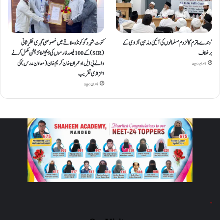
’وندے ماترم‘ کا لزوم مسلمانوں کی آئینی ومذہبی آزادی کے
کنوٹ شہر و گوکونڈہ علاقے میں خصوصی گہری نظرِ ثانی
برخلاف
(SIR) کے 100 فیصد فارموں کی ڈیجیٹلائزیشن مکمل کرنے
والے بی ایل او عمران خان کریم خان (معاون مدرس) کی
4 دن ago
اعزازی تقریب
4 دن ago
"