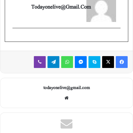
Todayonelive@gmail.com
Viber
Telegram
WhatsApp
Messenger
Skype
X
Facebook
todayonelive@gmail.com
Web
site