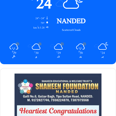
24
NANDED
24º - 24º
79%
3.28 km/h
Scattered Clouds
29
30
29
30
24
℃
℃
℃
℃
℃
جمعہ
ہفتہ
اتوار
پیر
منگل