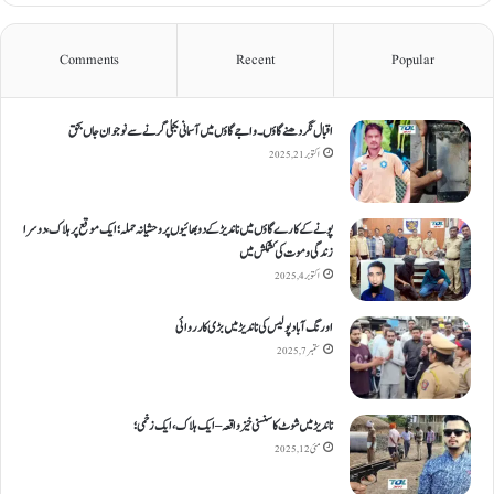
Comments
Recent
Popular
اقبال نگر دھنےگاؤں۔ واجےگاؤں میں آسمانی بجلی گرنے سے نوجوان جاں بحق
اکتوبر 21, 2025
پونے کے کارےگاؤں میں ناندیڑ کے دو بھائیوں پر وحشیانہ حملہ؛ ایک موقع پر ہلاک، دوسرا
زندگی و موت کی کشمکش میں
اکتوبر 4, 2025
اورنگ آباد پولیس کی ناندیڑ میں بڑی کارروائی
ستمبر 7, 2025
ناندیڑ میں شوٹ کا سنسنی خیز واقعہ – ایک ہلاک، ایک زخمی؛
مئی 12, 2025