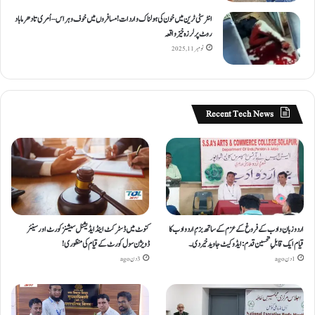
انٹر سٹی ٹرین میں خون کی ہولناک واردات! مسافروں میں خوف و ہراس – اُمری تا دھرما باد
روٹ پر لرزہ خیز واقعہ
نومبر 11, 2025
Recent Tech News
اردو زبان و ادب کے فروغ کے عزم کے ساتھ بزمِ اردو ادب کا
کنوٹ میں ڈسٹرکٹ اینڈ ایڈیشنل سیشنز کورٹ اور سینئر
قیام ایک قابلِ تحسین قدم : ایڈوکیٹ جاوید خیردی۔
ڈویژن سول کورٹ کے قیام کی منظوری!
1 دن ago
3 دن ago