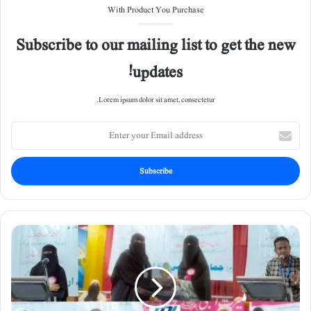
With Product You Purchase
Subscribe to our mailing list to get the new
updates!
Lorem ipsum dolor sit amet, consectetur.
E
n
t
e
r
y
o
u
س
r
ی
E
ر
m
ت
a
ک
i
ا