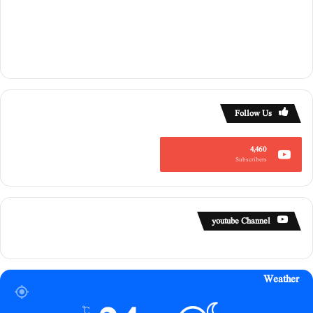
Follow Us
4,460
Subscribers
youtube Channel
Weather
℃