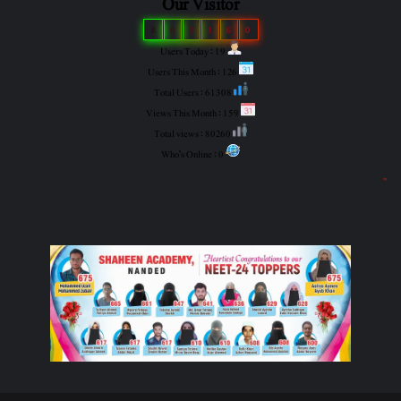
Our Visitor
8
0
3
1
6
0
Users Today : 19
Users This Month : 126
Total Users : 61308
Views This Month : 159
Total views : 80260
Who's Online : 0
"