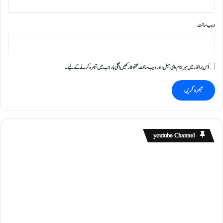
ویب‌ سائٹ
اس براؤزر میں میرا نام، ای میل، اور ویب سائٹ محفوظ رکھیں اگلی بار جب میں تبصرہ کرنے کےلیے۔
youtube Channel