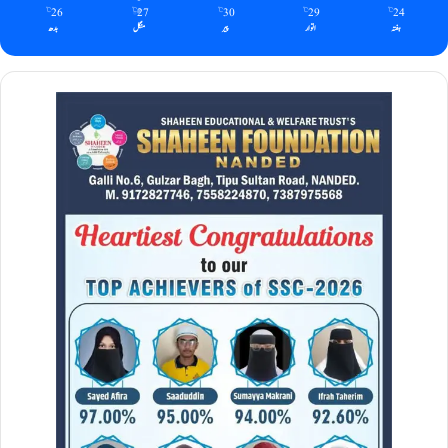
26
27
30
29
24
℃
℃
℃
℃
℃
ہفتہ
اتوار
پیر
منگل
بدھ