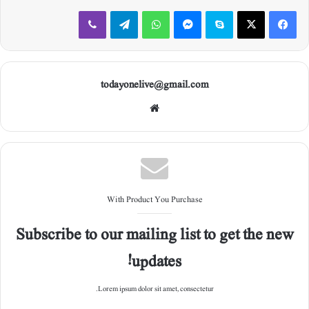
Viber
Telegram
WhatsApp
Messenger
Skype
X
Facebook
todayonelive@gmail.com
Web
site
With Product You Purchase
Subscribe to our mailing list to get the new
updates!
Lorem ipsum dolor sit amet, consectetur.