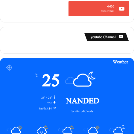
4,460
Subscribers
youtube Channel
Weather
25
℃
NANDED
25º - 24º
76%
3.14 km/h
Scattered Clouds