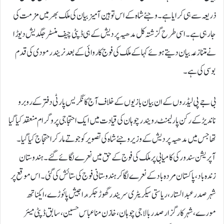
ذریعہ سے ہی کرایا ہے۔ وجئے شاہ کے اس توہین آمیز بیان کی ملک بھر میں مزمت کی
جارہی ہے۔ اسی طرح گزشتہ کل مدھیہ پردیش کے ہی ڈپٹی چیف منسٹر جگدیش دیوڑا
نے متنازعہ بیان دیتے ہوئے کہا کے ملک کی فوج کاروائی کے بعد نریندر مودی کی قدم
بوسی کی ہے۔
بی جے پی لیڈروں کے ان بیان بازیوں کے خلاف آج کانگریس پارٹی دفتر کے روبرو
ناندیڑ کے رکن پارلیمنٹ رویند رچوہان کی قیادت میں ایک احتجاجی پروگرام منعقد کیا گیا
تھا جس میں مدھیہ پردیش کے وزیر وجئے شاہ کی تصویر کو جوتے مار کر احتجاج کیا گیا ۔
آپریشن سندور کی کامیابی پر ملک کی فوج کے حق میں نعرے لگائے گئے۔ ہندوستان
زندہ با د ، پاکستان مردہ باد کے نعرے لگا کرہندوستانی فوج کی ستائش کی گئی ۔ اس موقع پر
شہر صدر عبدالستار ، ریاستی سیکریٹری سریندر گھوڑجکر، راجیش پائوڑے، ایکناتھ
مورے، شہر کارگزار صدر بالاجی چوہان، خازن منا عباس حسین، سابق ڈپٹی میئر