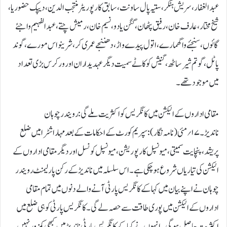
عبدالغفار، سریش ہٹکر، ستیہ پال ساونت،سابق کارپوریٹر منتجب الدین، دیپک حضوریا،
شیخ مختار، عارف خان، رفیق پٹھان، گگن یادو، نسیم خان، رمیش چتے، عبدالفہیم واجئے
گائوں، سنجئے واگھمارے، اتول پیدے واڑ ، دھننجے عمری کر، شرینواس مورے، گوند
پاٹل، گوتم شیرساٹھ ، گنیش کوکاٹے سمیت دیگر عہدیداران اور ورکرس بڑی تعداد
میں موجود تھے۔
مقامی اداروں کے الیکشن میں کانگریس کو اکثریت ملے گی : رویند ر چوہان
ناندیڑ۔ ۱۷؍ مئی ( نامہ نگار ):سپریم کورٹ کے احکامات کے بعد مہاراشٹرا میں ضلع
پریشد ، پنچایت سمیتی ، میونسپل کارپوریشن، میونسپل کونسل اور دیگر مقامی اداروں کے
الیکشن کی تیاریاں شروع ہو چکی ہے۔ اس سلسلہ میں ناندیڑ کے رکن پارلیمنٹ رویند ر
چوہان نے اپنے بیان میں کہا کے کانگریس پارٹی آنے والے دنوں میں تمام مقامی
اداروں کے الیکشن میں پوری طاقت سے حصہ لے گی۔ کانگریس پارٹی کو ہی ضلع میں
اکثریت حاصل ہو گی۔ انہوں نے کہا کے کانگریس پارٹی ناندیڑ میں کبھی کمزور نہیں