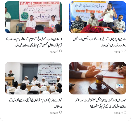
والدین اپنے بچوں کے لیے بڑے خواب دیکھیں اور انہیں
اردو زبان و ادب کے فروغ کے عزم کے ساتھ بزمِ اردو ادب کا
روزانہ وقت دیں : تنویر منیار
قیام ایک قابلِ تحسین قدم : ایڈوکیٹ جاوید خیردی۔
2 دن ago
2 دن ago
کنوٹ میں ڈسٹرکٹ اینڈ ایڈیشنل سیشنز کورٹ اور سینئر
’وندے ماترم‘ کا لزوم مسلمانوں کی آئینی ومذہبی آزادی کے
ڈویژن سول کورٹ کے قیام کی منظوری!
برخلاف
4 دن ago
5 دن ago