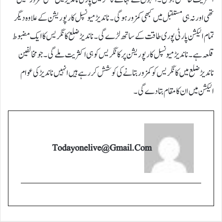
تھی اور نہ ہی مستقبل میں کبھی کمزور ہوگی۔ ناندیڑ میونسپل کارپوریشن کے علاوہ دیگر
تمام الیکشن پارٹی پوری طاقت کے ساتھ لڑے گی۔ ناندیڑ ضلع کانگریس کا ایک مضبوط
قلعہ ہے۔ ناندیڑ میونسپل کارپوریشن پر کانگریس کو ہی اکثریت ملے گی۔ جو مخالفین
ناندیڑ ضلع میں کانگریس کو کمزور بتانے کی کوشش کر رہے ہیں انہیں ناندیڑ کی عوام
الیکشن میں ان کا مقام بتا دے گی۔
Todayonelive@gmail.com