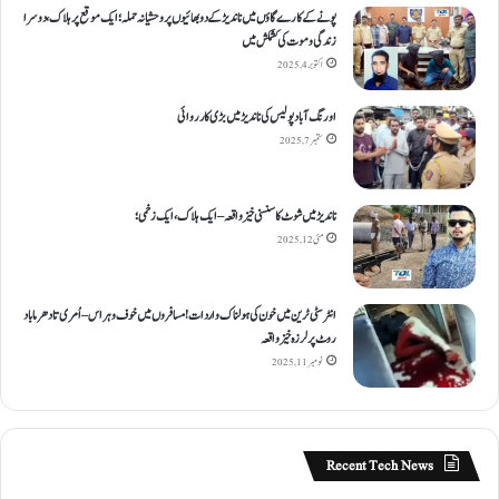
پونے کے کارےگاؤں میں ناندیڑ کے دو بھائیوں پر وحشیانہ حملہ؛ ایک موقع پر ہلاک، دوسرا
زندگی و موت کی کشمکش میں
اکتوبر 4, 2025
اورنگ آباد پولیس کی ناندیڑ میں بڑی کارروائی
ستمبر 7, 2025
ناندیڑ میں شوٹ کا سنسنی خیز واقعہ – ایک ہلاک، ایک زخمی؛
مئی 12, 2025
انٹر سٹی ٹرین میں خون کی ہولناک واردات! مسافروں میں خوف و ہراس – اُمری تا دھرما باد
روٹ پر لرزہ خیز واقعہ
نومبر 11, 2025
Recent Tech News