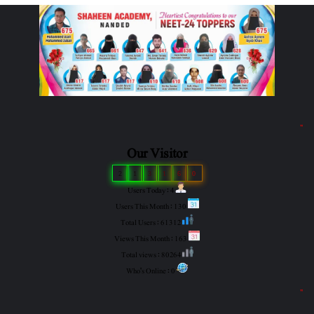
"
Our Visitor
2
1
3
1
6
0
Users Today : 4
Users This Month : 130
Total Users : 61312
Views This Month : 163
Total views : 80264
Who's Online : 0
"