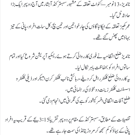
ناندیڑ، 13 نومبر — کِنواٹ تعلقہ کے مشہور سہسترکنڈ آبشار میں آج دوپہر ایک بڑا
حادثہ ٹل گیا۔
عمرکھيڑ تعلقہ کے ایکانبا گاؤں کی چار خواتین اور تین بچ، کل سات افراد، پانی کے تیز
بہاؤ میں پھنس گئے تھے۔
ناندیڑ ضلع انتظامیہ نے فوری کارروائی کرتے ہوئے ریسکیو آپریشن شروع کیا اور تمام
ساتوں افراد کو بحفاظت باہر نکال لیا۔
یہ کارروائی ضلع کلکٹر راہل کردیلے، رہائشی نائب کلکٹر کرن امبیکراور ذیلی کلکٹر و
اسسٹنٹ کلکٹر زینت دونتولا کی رہنمائی میں،
ضلع آفات انتظامی افسر کیشور کوہے کی نگرانی میں انجام دی گئی۔
تفصیلات کے مطابق، سہسترکنڈ کے مقام پر دوپہر تقریباً 3:15 بجے کے قریب یہ افراد
پانی کے بہاؤ کو کم سمجھ کر مروڑیتانڈا کی سمت جا رہے تھے۔