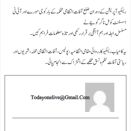
ریسکیو آپریشن کے دوران ضلع آفات انتظامی محکمہ کے بارکوجی مورے اور آئی ٹی
اسسٹنٹ کومل ناگرگوجے نے
مسلسل رابطہ اور ہم آہنگی برقرار رکھی اور تازہ معلومات فراہم کیں۔
یہ کامیاب ریسکیو کارروائی مقامی انتظامیہ، پولیس، آفات انتظامی عملہ، شہریوں اور
ریاستی آفات نظم و نسق محکمے کے اشتراک سے انجام پائی۔
Todayonelive@gmail.com