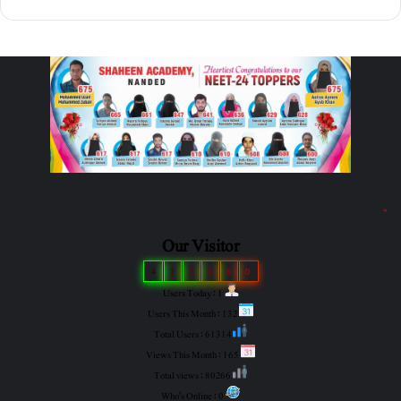
"
Our Visitor
4
1
3
1
6
0
Users Today : 1
Users This Month : 132
Total Users : 61314
Views This Month : 165
Total views : 80266
Who's Online : 0