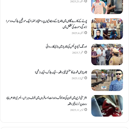
اکتوبر 21, 2025
پونے کے کارےگاؤں میں ناندیڑ کے دو بھائیوں پر وحشیانہ حملہ؛ ایک موقع پر ہلاک، دوسرا
زندگی و موت کی کشمکش میں
اکتوبر 4, 2025
اورنگ آباد پولیس کی ناندیڑ میں بڑی کارروائی
ستمبر 7, 2025
ناندیڑ میں شوٹ کا سنسنی خیز واقعہ – ایک ہلاک، ایک زخمی؛
مئی 12, 2025
انٹر سٹی ٹرین میں خون کی ہولناک واردات! مسافروں میں خوف و ہراس – اُمری تا دھرما باد
روٹ پر لرزہ خیز واقعہ
نومبر 11, 2025