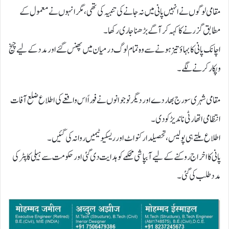
مقامی لوگوں نے انہیں پانی میں نہ جانے کی تنبیہ کی تھی، مگر انہوں نے معمول کے
مطابق گزرنے کا کہہ کر آگے بڑھنا جاری رکھا۔
اچانک پانی کا بہاؤ تیز ہونے سے وہ تمام لوگ درمیان میں پھنس گئے اور مدد کے لیے چیخ
و پکار کرنے لگے۔
مقامی شہری سورج بھاردے اور دیگر نوجوانوں نے فوراً اس واقعے کی اطلاع ضلع آفات
انتظامی اتھارٹی ناندیڑ کو دی۔
اطلاع ملتے ہی پولیس، تحصیلدار کنواٹ اور ریسکیو ٹیمیں روانہ کی گئیں۔
پانی کا اخراج روکنے کے لیے آبپاشی محکمے کو ہدایت دی گئی اور حکومت سے ہیلی کاپٹر کی
مدد طلب کی گئی۔