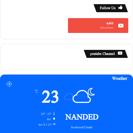
Follow Us
4,460
Subscribers
youtube Channel
Weather
23
℃
NANDED
29º - 23º
86%
1.67 km/h
Scattered Clouds