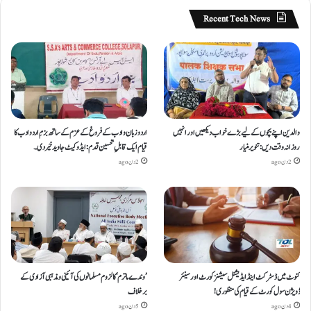
Recent Tech News
والدین اپنے بچوں کے لیے بڑے خواب دیکھیں اور انہیں
اردو زبان و ادب کے فروغ کے عزم کے ساتھ بزمِ اردو ادب کا
روزانہ وقت دیں : تنویر منیار
قیام ایک قابلِ تحسین قدم : ایڈوکیٹ جاوید خیردی۔
2 دن ago
2 دن ago
کنوٹ میں ڈسٹرکٹ اینڈ ایڈیشنل سیشنز کورٹ اور سینئر
’وندے ماترم‘ کا لزوم مسلمانوں کی آئینی ومذہبی آزادی کے
ڈویژن سول کورٹ کے قیام کی منظوری!
برخلاف
4 دن ago
5 دن ago