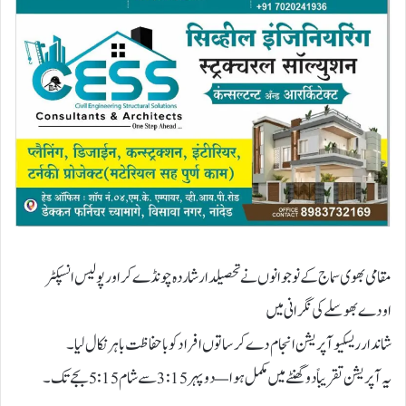
مقامی بھوی سماج کے نوجوانوں نے تحصیلدار شاردہ چونڈےکر اور پولیس انسپکٹر
اودے بھوسلے کی نگرانی میں
شاندار ریسکیو آپریشن انجام دے کر ساتوں افراد کو باحفاظت باہر نکال لیا۔
یہ آپریشن تقریباً دو گھنٹے میں مکمل ہوا — دوپہر 3:15 سے شام 5:15 بجے تک۔