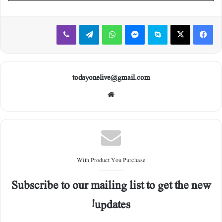
Viber
Telegram
WhatsApp
Messenger
Skype
X
Facebook
todayonelive@gmail.com
Web
site
With Product You Purchase
Subscribe to our mailing list to get the new
updates!