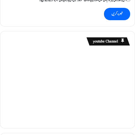
اس براؤزر میں میرا نام، ای میل، اور ویب سائٹ محفوظ رکھیں اگلی بار جب میں تبصرہ کرنے کےلیے۔
ح
م
ل
ہ
ب
ر
youtube Channel
د
ا
ش
ت
ن
ہ
ی
ں
!
"