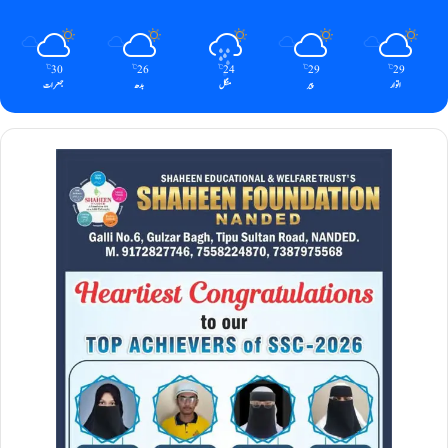
30
26
24
29
29
℃
℃
℃
℃
℃
اتوار
پیر
منگل
بدھ
جمعرات