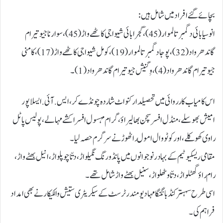
بچائے گئے افراد میں شامل ہیں:
انوسیا بائی دگمبر تالموار (45)، گجرا بائی شیواجی کاٹھےواڑ (45)، سوارنا جیوتیرام
گاندھرواد (32)، پوجا دگمبر تالموار (19)، کومل شیواجی کاٹھےواڑ (17)، کامنی
جیوتیرام گاندھرواد (4)، وِگنیش جیوتیرام گاندھرواد (1)۔
اس کامیاب کارروائی میں تحصیلدار کنواٹ شاردہ چونڈےکر، ایس.آئی. ایسلاپور
امیش بھوسلے، منڈل افسر سچن بھالیراؤ، گرام مہسول افسر اکشے مہالے، پولیس پاٹل
راوی کھوکلے، اور کوٹووال امول راٹھوڑ نے سرگرم حصہ لیا۔
مقامی ریسکیو ٹیم کے بہادر نوجوانوں میں پانڈورنگ نگیلواڑ، دتّا چوپلواڑ، انیل بھٹےواڑ،
رام راؤ گھٹلواڑ، دتّا وٹھلواڑ، سنیل بھٹےواڑ شامل تھے۔
اسی طرح سہسترکنڈ بانگنگا مہادیو مندر ٹرسٹ کے سیکریٹری ستیش والکیکار نے بھی امداد
فراہم کی۔