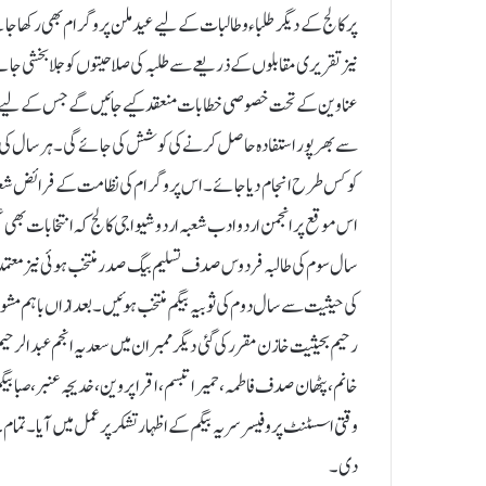
پر کالج کے دیگر طلباء و طالبات کے لیے عید ملن پروگرام بھی رکھا جائ
نیز تقریری مقابلوں کے ذریعے سے طلبہ کی صلاحیتوں کو جلا بخشی جا
عناوین کے تحت خصوصی خطابات منعقد کیے جائیں گے جس کے لیے بیرون 
سے بھرپور استفادہ حاصل کرنے کی کوشش کی جائے گی۔ ہر سال کی طرح 
کو کس طرح انجام دیا جائے۔اس پروگرام کی نظامت کے فرائض شعبہ کی 
اس موقع پر انجمن اردو ادب شعبہ اردو شیواجی کالج کہ انتخابات ب
سال سوم کی طالبہ فردوس صدف تسلیم بیگ صدر منتخب ہوئی نیز معتمد 
کی حیثیت سے سال دوم کی ثوبیہ بیگم منتخب ہوئیں۔ بعد ازاں باہم مشو
رحیم بحیثیت خازن مقرر کی گئی دیگر ممبران میں سعدیہ انجم عبدالرحیم، 
خانم،پٹھان صدف فاطمہ، حمیرا تبسم،اقرا پروین ، خدیجہ عنبر، صبا بیگ
وقتی اسسٹنٹ پروفیسر سریہ بیگم کے اظہار تشکر پر عمل میں آیا۔ تمام۔ م
دی۔