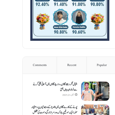
Comments
Recent
Popular
اقبال نگر دھنےگاؤں۔ واجےگاؤں میں آسمانی بجلی گرنے
سے نوجوان جاں بحق
اکتوبر 21, 2025
پونے کے کارےگاؤں میں ناندیڑ کے دو بھائیوں پر وحشیانہ
حملہ؛ ایک موقع پر ہلاک، دوسرا زندگی و موت کی کشمکش