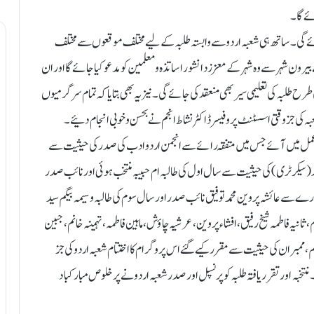
ے گا ۔
ئے گی ۔ ساتھ ہی شعبہ اردو سے وابستہ طلبہ کے لیے مختلف موقعوں سے مختلف
شہر سے وہ شہر کے معزز دانشور اساتذہ و معلمین کو مدعو کیا جائے گا اور ان
طلبہ کی تعلیمی سیر بھی منعقد کی جائے گی۔نیز یہ بھی بتایا کہ تمام سرگرمیوں
جز وقتی اسسٹنٹ پروفیسر ڈاکٹر نشاط انجم نے بحسن و خوبی انجام دئیے۔
ھی عمل میں آئے جس میں متفقہ رائے سے انجمن اردو ادب کی صدر کی حیثیت سے
(سیکرٹری) کی حیثیت سے سال اول کی طالبہ ام حبیبہ منتخب ہوئی اور نائب صدر
رے سے عائشہ پروین محمد توفیق نائب صدر اور سال سوم کی طالبہ وسیمہ بیگم سید
ثانیہ فاطمہ شیخ رفیق، افشاء پروین ، عرشیہ چاؤش، ماہین فاطمہ، تہمینہ خانم،جبین
م، ممبران کی حیثیت سے مقرر کیے گئے اس پروگرام کا اختتام شعبہ اردو کی جز
نتخبہ اور تقرر یافتہ طلبہ کو پرنسپل اور صدر شعبہ اردو نے پر خلوص مبارکباد