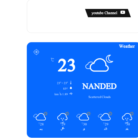
youtube Channel
Weather
23
℃
NANDED
23º - 23º
85%
1.89 km/h
Scattered Clouds
28
29
30
29
30
℃
℃
℃
℃
℃
ہفتہ
اتوار
پیر
منگل
بدھ