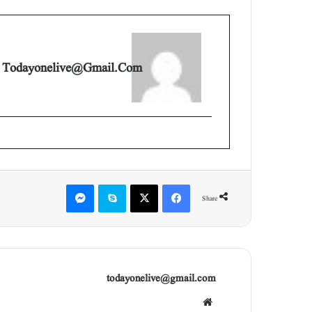
Todayonelive@gmail.com
Messenger
Skype
X
Facebook
Share
todayonelive@gmail.com
Web