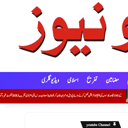
مضامین
تفریح
اسلامی
ویڈیو گلری
youtube Channel