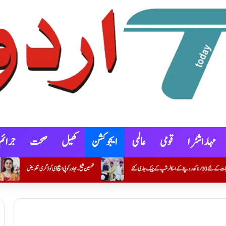
مہاراشٹرا
قومی
عالمی
ایجوکشن
کھیل
صحت
جرائم
تحسین شیخ۔ مجاور کو پی ایچ ڈی کو ڈگری تفویض
کنوٹ شہر و گوکونڈہ علاقے میں خصوصی گہری نظرِ ثانی (SIR) کے 100 فیصد فارموں کی ڈیجیٹلائزیشن مکمل کرنے والے بی ایل او عمران خان کریم خان (معاون مدرس) کی اعزازی تقریب