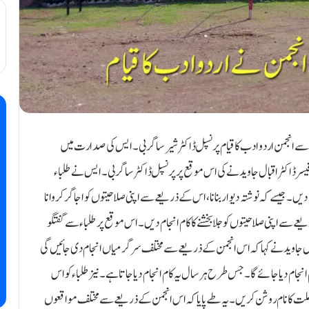
ے انجمن اردو ادب کا قیام پرنسپل ڈاکٹر شیر ساگر بی ۔ ایس کی صدارت میں
 رہنمائی پروفیسر ڈاکٹر اقبال جاوید نے کی اس موقع پر پرنسپل ڈاکٹر ساگر بی۔ ایس نے طلباء
 جیسے کہ نوشتہ دیوار بنانا ، اس کے ذریعے سے اپنی صلاحیتوں کو اجاگر کروانا
عے سے اپنی صلاحیتوں کو جلا بخشنے کا کام انجام دیں۔ اس موقع پر طلباء سے گفتگو
قبال جاوید نے کہا کہ اس انجمن کے ذریعے سے مختلف سرگرمیاں انجام دی جائیں گی
م انجام دیا جائے گا۔ جس طرح ہر سال یہ کام انجام دیا جاتا ہے۔ نیز طلباء کو اس
م و ملت کا نام روشن کریں۔ یہ طے پایا کہ اس انجمن کے ذریعے سے مختلف مواقعوں