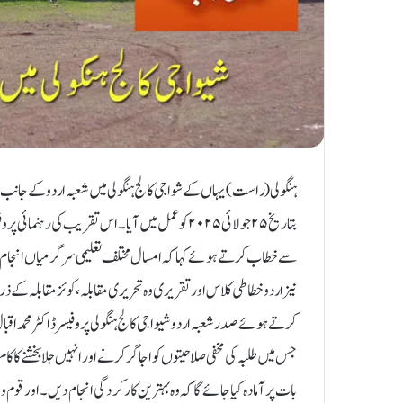
ہنگولی (راست) یہاں کے شواجی کالج ہنگولی میں شعبہ اردو کے جانب س
بتاریخ ۲۵ جولائی ۲۰۲۵ کو عمل میں آیا ۔ اس تقریب کی
سے خطاب کرتے ہوئے کہا کہ امسال مختلف تعلیمی سرگرمیاں انجام دیں۔
نیز اردو خطاطی کلاس اور تقریری وہ تحریری مقابلہ، کوئز مقابلہ کے ذری
کرتے ہوئے صدر شعبہ اردو شیواجی کالج ہنگولی پروفیسر ڈاکٹر محمد ا
جس میں طلبہ کی مخفی صلاحیتوں کو اجاگر کرنے اور انہیں جلا بخشنے کا کا
بات پر آمادہ کیا جائے گا کہ وہ بہترین کارکردگی انجام دیں۔ اور قو