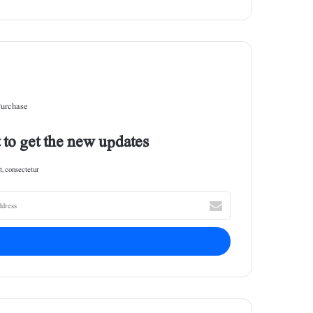
site
Purchase
 to get the new updates!
, consectetur.
E
n
t
e
r
y
o
u