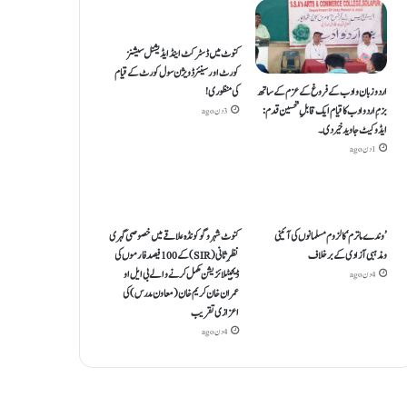
کنوٹ میں ڈسٹرکٹ اینڈ ایڈیشنل سیشنز
کورٹ اور سینئر ڈویژن سول کورٹ کے قیام
اردو زبان و ادب کے فروغ کے عزم کے ساتھ
کی منظوری!
بزمِ اردو ادب کا قیام ایک قابلِ تحسین قدم :
3 دن ago
ایڈوکیٹ جاوید خیردی۔
1 دن ago
’وندے ماترم‘ کا لزوم مسلمانوں کی آئینی
کنوٹ شہر و گوکونڈہ علاقے میں خصوصی گہری
ومذہبی آزادی کے برخلاف
نظرِ ثانی (SIR) کے 100 فیصد فارموں کی
ڈیجیٹلائزیشن مکمل کرنے والے بی ایل او
4 دن ago
عمران خان کریم خان (معاون مدرس) کی
اعزازی تقریب
4 دن ago