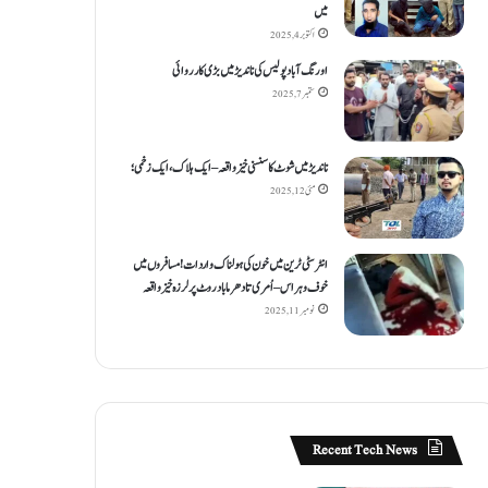
میں
اکتوبر 4, 2025
اورنگ آباد پولیس کی ناندیڑ میں بڑی کارروائی
ستمبر 7, 2025
ناندیڑ میں شوٹ کا سنسنی خیز واقعہ – ایک ہلاک، ایک زخمی؛
مئی 12, 2025
انٹر سٹی ٹرین میں خون کی ہولناک واردات! مسافروں میں
خوف و ہراس – اُمری تا دھرما باد روٹ پر لرزہ خیز واقعہ
نومبر 11, 2025
Recent Tech News