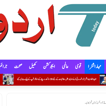
مہاراشٹرا
قومی
عالمی
ایجوکشن
کھیل
صحت
جرائم
 و طالبات کے لئے20؍ لاکھ روپئے کے اسکالرشپ کے چیک جاری کئے
تحسین شیخ۔ مجاور کو پی ایچ ڈی کو ڈگری ت
قے آزاد نگر ہڈکو میں شجر کاری۔