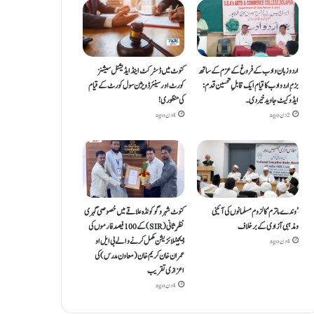
اردو زبان و ادب کے فروغ کے عزم کے ساتھ
کنوٹ میں ڈسٹرکٹ اینڈ ایڈیشنل سیشنز
بزمِ اردو ادب کا قیام ایک قابلِ تحسین قدم :
کورٹ اور سینئر ڈویژن سول کورٹ کے قیام
ایڈوکیٹ جاوید خیردی۔
کی منظوری!
2 دن ago
4 دن ago
’وندے ماترم‘ کا لزوم مسلمانوں کی آئینی
کنوٹ شہر و گوکونڈہ علاقے میں خصوصی گہری
ومذہبی آزادی کے برخلاف
نظرِ ثانی (SIR) کے 100 فیصد فارموں کی
ڈیجیٹلائزیشن مکمل کرنے والے بی ایل او
4 دن ago
عمران خان کریم خان (معاون مدرس) کی
اعزازی تقریب
4 دن ago