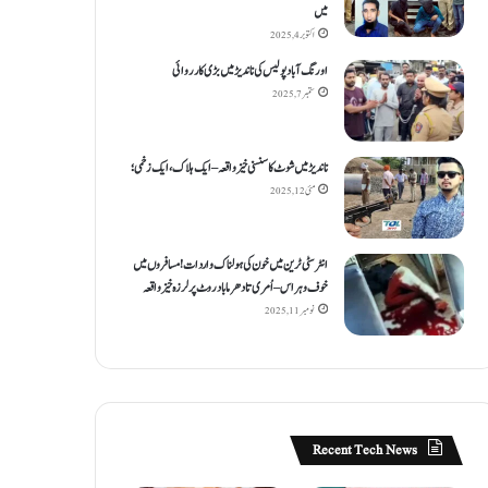
میں
اکتوبر 4, 2025
اورنگ آباد پولیس کی ناندیڑ میں بڑی کارروائی
ستمبر 7, 2025
ناندیڑ میں شوٹ کا سنسنی خیز واقعہ – ایک ہلاک، ایک زخمی؛
مئی 12, 2025
انٹر سٹی ٹرین میں خون کی ہولناک واردات! مسافروں میں
خوف و ہراس – اُمری تا دھرما باد روٹ پر لرزہ خیز واقعہ
نومبر 11, 2025
Recent Tech News