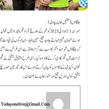
جلگاؤں ( عقیل خان بیاولی)
مورخہ 13 جولائی 2025 کو شہر کے علاقے آزاد نگر پمپ
ہوئے مہمان فہیم مہاتے جاوید شیخ، مبین منیار، ان لوگوں کی قیادت م
کہ جلگاؤں شہر مہاراشٹر کا سب سے گرم علاقہ ہے اسی غرض سے ہمیں
حرمت میں شجر کاری کرنے کا ارادہ کیا۔ اسی طرح مشتاق بہشتی نے شجر
غوثیہ اکیڈمی کے کاموں کو بیان کرتے ہوئے اس کار خیر میں حصہ لینے ا
بہشتی، کمال الدین شیخ اور منور خان نے محنت کی۔
Todayonelive@gmail.com