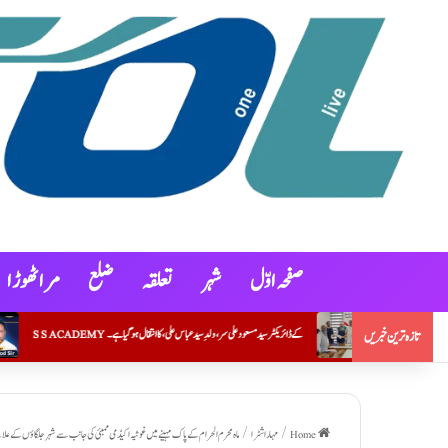
صفحہ اوّل
شہر
تعلقہ
ضلع
مراٹھوڑ ا
S S ACADEMY کے ڈائریکٹر سید مسعود علی سر، ولدِ سید عباس علی، کا انتقال ہو گیا ہے۔
جمعیۃعلماء مہاراشٹر (ارشد مدنی)نے ہونہار طلبہ
تازہ ترین خبریں
Home
/
مہاراشٹرا
/
ماہ محرم الحرام کے پاک مہینے میں غوثیہ اکیڈمی ممبئی کی جانب سے شہر جلگاؤں کے علا