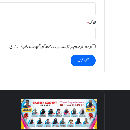
ی
ا
ای میل
*
:
ڈ
ا
ک
اس براؤزر میں میرا نام، ای میل، اور ویب سائٹ محفوظ رکھیں اگلی بار جب میں تبصرہ کرنے کےلیے۔
ٹ
ر
د
ل
ا
ل