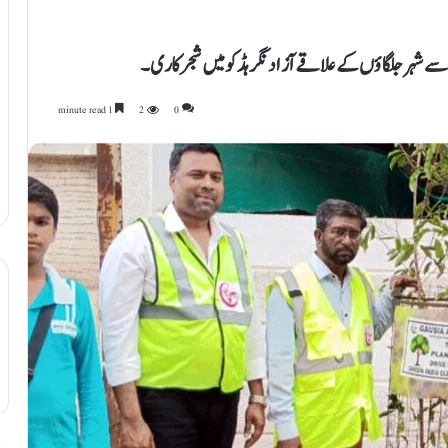
نب سے شہر جلگاؤں کے علاقے آزاد نگر ہڈکو میں شجر کاری۔
1 minute read
2
0