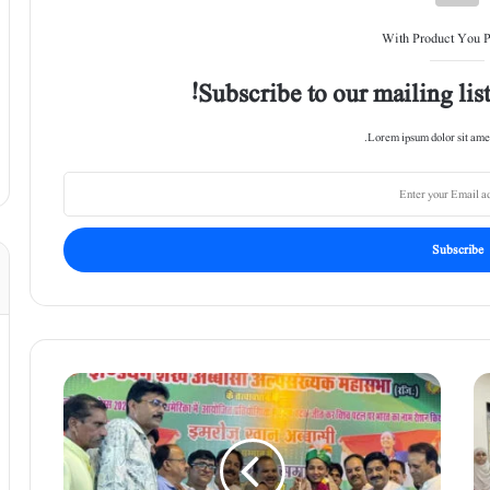
With Product You 
Subscribe to our mailing list
Lorem ipsum dolor sit amet
"
ج
ھ
ا
ن