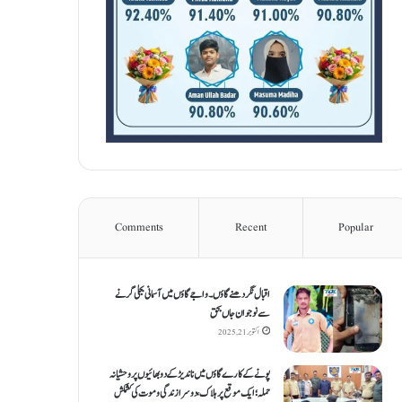
Comments
Recent
Popular
اقبال نگر دھنےگاؤں۔ واجےگاؤں میں آسمانی بجلی گرنے
سے نوجوان جاں بحق
اکتوبر 21, 2025
پونے کے کارےگاؤں میں ناندیڑ کے دو بھائیوں پر وحشیانہ
حملہ؛ ایک موقع پر ہلاک، دوسرا زندگی و موت کی کشمکش