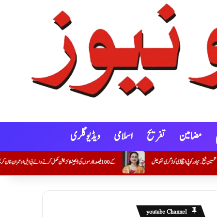
مضامین
تفریح
اسلامی
ویڈیو گلری
فویض
کنوٹ شہر و گوکونڈہ علاقے میں خصوصی گہری نظرِ ثانی (SIR) کے 100 فیصد فارموں کی ڈیجیٹلائزیشن مکمل کرنے والے بی ایل او عمران خان کریم خان (معاون مدرس) کی اعزازی تقریب
youtube Channel