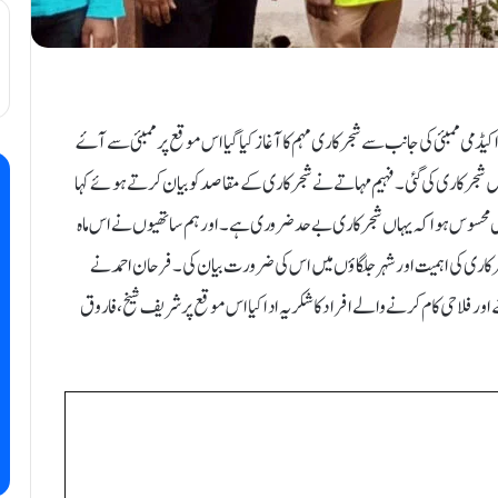
رالا میں غوثیہ اکیڈمی ممبئی کی جانب سے شجرکاری مہم کا آغاز کیا گیا اس موقع پر ممبئی سے آۓ
یں شجر کاری کی گئی۔ فہیم مہاتے نے شجرکاری کے مقاصد کو بیان کرتے ہوئے کہا
 محسوس ہوا کہ یہاں شجرکاری بے حد ضروری ہے۔ اور ہم ساتھیوں نے اس ماہ
 کاری کی اہمیت اور شہر جلگاؤں میں اس کی ضرورت بیان کی۔ فرحان احمد نے
ور فلاحی کام کرنے والے افراد کا شکریہ ادا کیا اس موقع پر شریف شیخ، فاروق