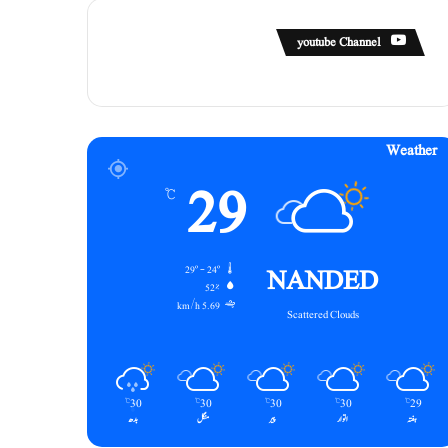
youtube Channel
Weather
29
℃
NANDED
29º - 24º
52%
5.69 km/h
Scattered Clouds
30
30
30
30
29
℃
℃
℃
℃
℃
ہفتہ
اتوار
پیر
منگل
بدھ