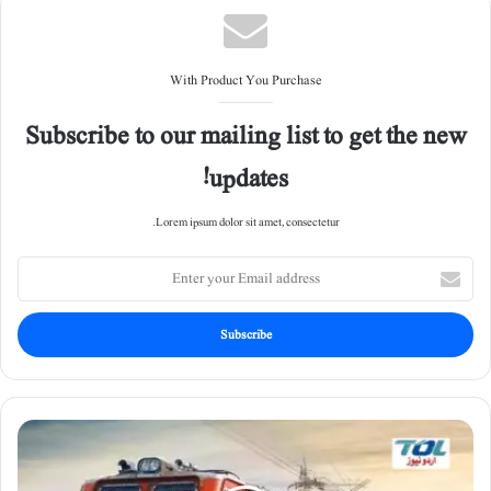
With Product You Purchase
Subscribe to our mailing list to get the new
updates!
Lorem ipsum dolor sit amet, consectetur.
E
n
t
e
r
y
o
u
ح
r
ض
E
و