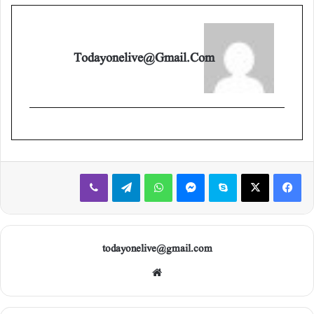
Todayonelive@gmail.com
Viber
Telegram
WhatsApp
Messenger
Skype
X
Facebook
todayonelive@gmail.com
Web
site