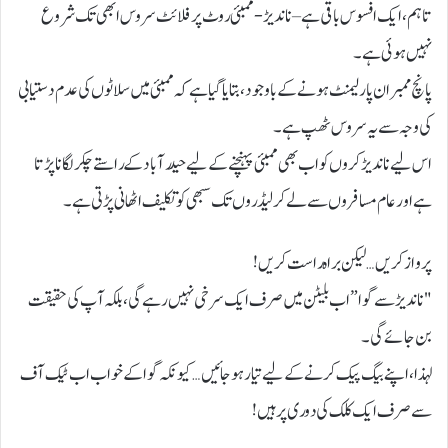
تاہم، ایک افسوس باقی ہے – ناندیڑ-ممبئی روٹ پر فلائٹ سروس ابھی تک شروع
نہیں ہوئی ہے۔
پانچ ممبران پارلیمنٹ ہونے کے باوجود، بتایا گیا ہے کہ ممبئی میں سلاٹوں کی عدم دستیابی
کی وجہ سے یہ سروس ٹھپ ہے۔
اس لیے ناندیڑکروں کو اب بھی ممبئی پہنچنے کے لیے حیدرآباد کے راستے چکر لگانا پڑتا
ہے اور عام مسافروں سے لے کر لیڈروں تک سبھی کو تکلیف اٹھانی پڑتی ہے۔
پرواز کریں… لیکن براہ راست کریں!
"ناندیڑ سے گوا” اب بلیٹن میں صرف ایک سرخی نہیں رہے گی، بلکہ آپ کی حقیقت
بن جائے گی۔
لہذا، اپنے بیگ پیک کرنے کے لیے تیار ہو جائیں… کیونکہ گوا کے خواب اب ٹیک آف
سے صرف ایک کلک کی دوری پر ہیں!