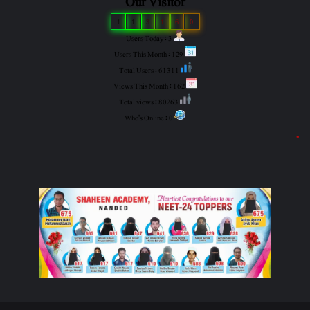
Our Visitor
1
1
3
1
6
0
Users Today : 3
Users This Month : 129
Total Users : 61311
Views This Month : 162
Total views : 80263
Who's Online : 0
"