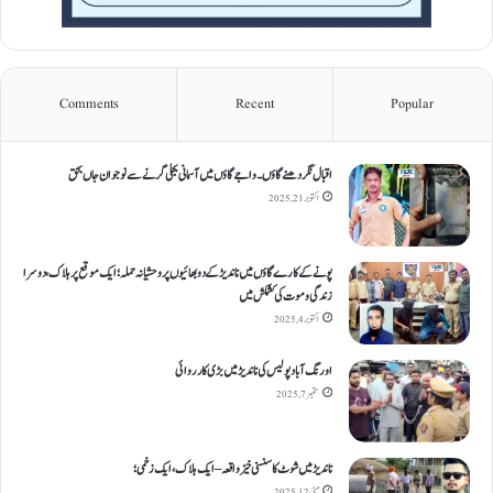
Comments
Recent
Popular
اقبال نگر دھنےگاؤں۔ واجےگاؤں میں آسمانی بجلی گرنے سے نوجوان جاں بحق
اکتوبر 21, 2025
پونے کے کارےگاؤں میں ناندیڑ کے دو بھائیوں پر وحشیانہ حملہ؛ ایک موقع پر ہلاک، دوسرا
زندگی و موت کی کشمکش میں
اکتوبر 4, 2025
اورنگ آباد پولیس کی ناندیڑ میں بڑی کارروائی
ستمبر 7, 2025
ناندیڑ میں شوٹ کا سنسنی خیز واقعہ – ایک ہلاک، ایک زخمی؛
مئی 12, 2025