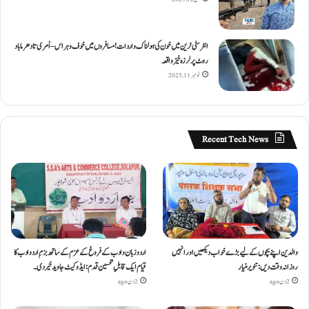
انٹر سٹی ٹرین میں خون کی ہولناک واردات! مسافروں میں خوف و ہراس – اُمری تا دھرما باد
روٹ پر لرزہ خیز واقعہ
نومبر 11, 2025
Recent Tech News
والدین اپنے بچوں کے لیے بڑے خواب دیکھیں اور انہیں
اردو زبان و ادب کے فروغ کے عزم کے ساتھ بزمِ اردو ادب کا
روزانہ وقت دیں : تنویر منیار
قیام ایک قابلِ تحسین قدم : ایڈوکیٹ جاوید خیردی۔
2 دن ago
2 دن ago