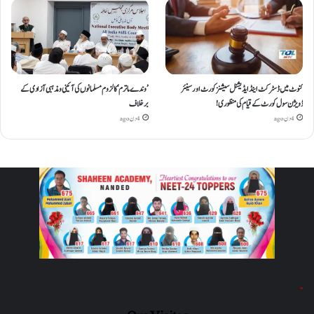
کنوٹ میں ڈسٹرکٹ اینڈ ایڈیشنل سیشنز کورٹ اور سینئر
’وندے ماترم‘ کا لزوم مسلمانوں کی آئینی ومذہبی آزادی کے
ڈویژن سول کورٹ کے قیام کی منظوری!
برخلاف
4 دن ago
4 دن ago
"