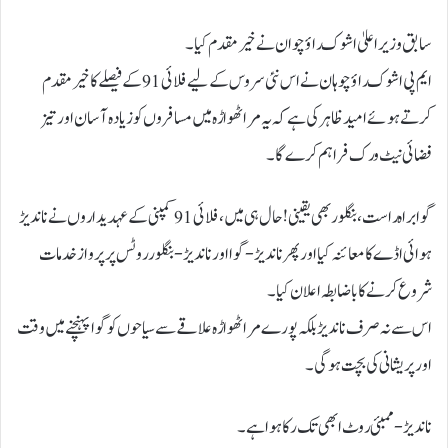
سابق وزیر اعلیٰ اشوک راؤ چوان نے خیرمقدم کیا۔
ایم پی اشوک راؤ چوہان نے اس نئی سروس کے لیے فلائی 91 کے فیصلے کا خیر مقدم
کرتے ہوئے امید ظاہر کی ہے کہ یہ مراٹھواڑہ میں مسافروں کو زیادہ آسان اور تیز
فضائی نیٹ ورک فراہم کرے گا۔
گوا براہ راست، بنگلور بھی یقینی! حال ہی میں، فلائی 91 کمپنی کے عہدیداروں نے ناندیڑ
ہوائی اڈے کا معائنہ کیا اور پھر ناندیڑ-گوا اور ناندیڑ-بنگلور روٹس پر پرواز خدمات
شروع کرنے کا باضابطہ اعلان کیا۔
اس سے نہ صرف ناندیڑ بلکہ پورے مراٹھواڑہ علاقے سے سیاحوں کو گوا پہنچنے میں وقت
اور پریشانی کی بچت ہوگی۔
ناندیڑ-ممبئی روٹ ابھی تک رکا ہوا ہے۔