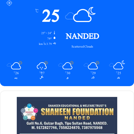
25
℃
NANDED
25º - 24º
74%
3.79 km/h
Scattered Clouds
26
27
30
29
25
℃
℃
℃
℃
℃
ہفتہ
اتوار
پیر
منگل
بدھ