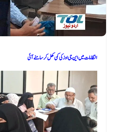
انتظامات میں این جی اوز کی کمی کھل کر سامنے آئی