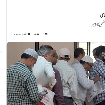
امی
می کاشکار
3 minutes read
98
0