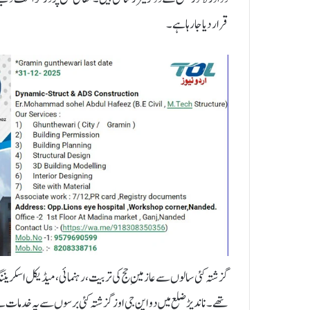
قرار دیا جا رہا ہے۔
گزشتہ کئی سالوں سے عازمینِ حج کی تربیت، رہنمائی، میڈیکل اسکرینن
تھے۔ ناندیڑ ضلع میں دو این جی اوز گزشتہ کئی برسوں سے یہ خدمات