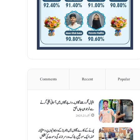
Comments
Recent
Popular
اقبال نگر دھنےگاؤں۔ واجےگاؤں میں آسمانی بجلی گرنے
سے نوجوان جاں بحق
اکتوبر 21, 2025
پونے کے کارےگاؤں میں ناندیڑ کے دو بھائیوں پر وحشیانہ
حملہ؛ ایک موقع پر ہلاک، دوسرا زندگی و موت کی کشمکش