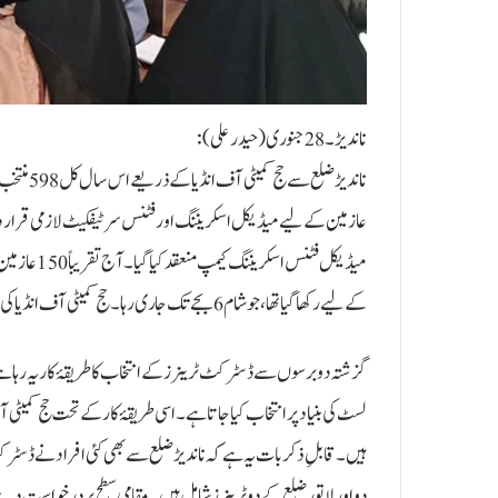
ناندیڑ۔28 جنوری (حیدرعلی):
ناندیڑ ضل
عازمین کے لیے میڈیکل اسکریننگ اور فٹنس سرٹیفکیٹ لازمی قرار دی
میڈیکل فٹنس 
کے لیے رکھا گیا تھا، جو شام 6 بجے تک جاری رہا۔حج کمیٹی آف انڈیا کی جانب سے ضلع کے لیے چار ڈسٹرکٹ ٹرینرز کا انتخاب کیا گیا ہے۔
گزشتہ دو برسوں سے ڈسٹرکٹ ٹرینرز کے انتخاب کا طریقۂ کار یہ رہا ہ
لسٹ کی بنیاد پر انتخاب کیا جاتا ہے۔ اسی طریقۂ کار کے تحت حج کمیٹ
ہیں۔قابلِ ذکر بات یہ ہے کہ ناندیڑ ضلع سے بھی کئی افراد نے ڈسٹرک
دو اور لاتور ضلع کے دو ٹرینرز شامل ہیں۔ مقامی سطح پر درخواست دی