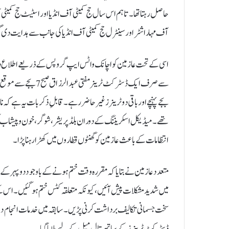
حاصل رہتا تھا۔ تاہم اس سال حج کمیٹی آف انڈیا اور اسٹیٹ حج کمیٹی 
آف مہاراشٹر اور سینٹرل حج کمیٹی آف انڈیا کی جانب سے ہدایت دی گئی تھی کہ 48 گھنٹوں کے اندر میڈیکل اسکرینن
بجے پہنچے اور باقی دو ٹرینرز غیر حاضر رہے۔ قابلِ ذکر بات یہ ہے ک
تھے۔میڈیکل اسکریننگ کے دوران بلڈ پریشر، شوگر، خون و پیشاب ک
انتظامات کے باعث عازمین کو گھنٹوں قطاروں میں کھڑا رہنا پڑا۔
متعدد عازمین نے بتایا کہ مقررہ وقت ختم ہونے کے باوجود دوپہر کے 
میں شدید مشکلات پیش آئیں، کیونکہ متعلقہ کٹس ختم ہو گئیں۔ اس کے
سخت جسمانی تکالیف برداشت کرنی پڑیں۔سابقہ میں خدمات انجام دینے وا
ڈسٹرکٹ ٹرینرز کے ساتھ تال میل کے لیے بلایا گیا۔