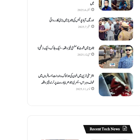
میں
اکتوبر 4, 2025
اورنگ آباد پولیس کی ناندیڑ میں بڑی کارروائی
ستمبر 7, 2025
ناندیڑ میں شوٹ کا سنسنی خیز واقعہ – ایک ہلاک، ایک زخمی؛
مئی 12, 2025
انٹر سٹی ٹرین میں خون کی ہولناک واردات! مسافروں میں
خوف و ہراس – اُمری تا دھرما باد روٹ پر لرزہ خیز واقعہ
نومبر 11, 2025
Recent Tech News