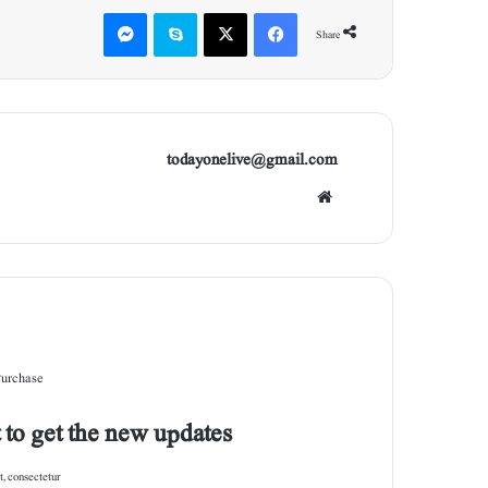
Messenger
Skype
X
Facebook
Share
todayonelive@gmail.com
Web
site
Purchase
 to get the new updates!
, consectetur.