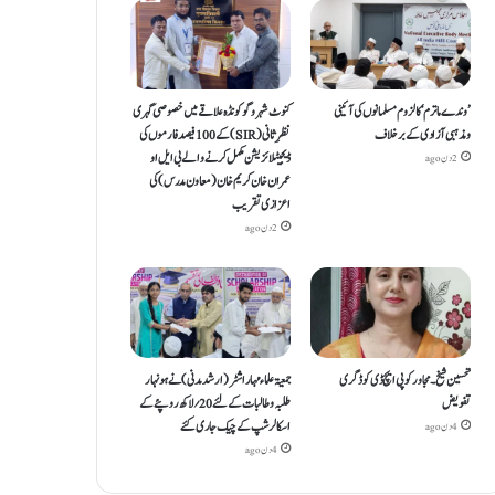
’وندے ماترم‘ کا لزوم مسلمانوں کی آئینی
کنوٹ شہر و گوکونڈہ علاقے میں خصوصی گہری
ومذہبی آزادی کے برخلاف
نظرِ ثانی (SIR) کے 100 فیصد فارموں کی
ڈیجیٹلائزیشن مکمل کرنے والے بی ایل او
2 دن ago
عمران خان کریم خان (معاون مدرس) کی
اعزازی تقریب
2 دن ago
تحسین شیخ۔ مجاور کو پی ایچ ڈی کو ڈگری
جمعیۃعلماء مہاراشٹر (ارشد مدنی)نے ہونہار
تفویض
طلبہ و طالبات کے لئے20؍ لاکھ روپئے کے
اسکالرشپ کے چیک جاری کئے
4 دن ago
4 دن ago