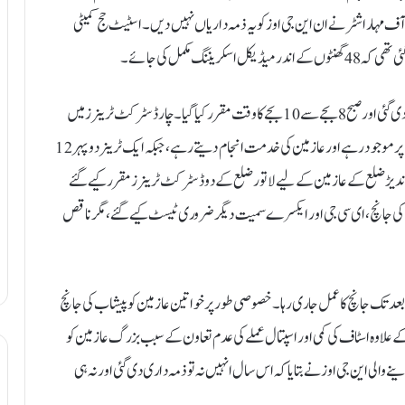
آف مہاراشٹر نے ان این جی اوز کو یہ ذمہ داریاں نہیں دیں۔ اسٹیٹ حج کمیٹی
گ مکمل کی جائے۔
اسی کے تحت عازمین کو اچانک واٹس ایپ گروپس کے ذریعے اطلاع دی گئی اور صبح 8 بجے سے 10 بجے کا وقت مقرر کیا گیا۔چار ڈسٹرکٹ ٹرینرز میں
سے صرف ایک ڈسٹرکٹ ٹرینر مفتی عبدالرزاق صبح 7 بجے سے موقع پر موجود رہے اور عازمین کی خدمت انجام دیتے رہے، جبکہ ایک ٹرینر دوپہر 12
ہ ناندیڑ ضلع کے عازمین کے لیے لاتور ضلع کے دو ڈسٹرکٹ ٹرینرز مقرر کیے گئے
ی جانچ، ای سی جی اور ایکسرے سمیت دیگر ضروری ٹیسٹ کیے گئے، مگر ناقص
بعد تک جانچ کا عمل جاری رہا۔خصوصی طور پر خواتین عازمین کو پیشاب کی جانچ
 علاوہ اسٹاف کی کمی اور اسپتال عملے کی عدم تعاون کے سبب بزرگ عازمین کو
لی این جی اوز نے بتایا کہ اس سال انہیں نہ تو ذمہ داری دی گئی اور نہ ہی