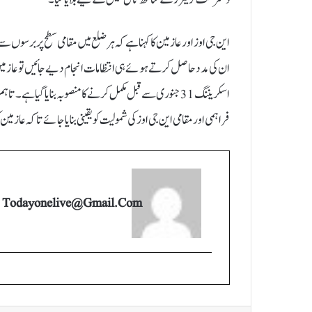
این جی اوز اور عازمین کا کہنا ہے کہ ہر ضلع میں مقامی سطح پر برسوں سے
ان کی مدد حاصل کرتے ہوئے ہی انتظامات انجام دیے جائیں تو عازمی
اسکریننگ 31 جنوری سے قبل مکمل کرنے کا منصوبہ بنایا گیا ہ
فراہمی اور مقامی این جی اوز کی شمولیت کو یقینی بنایا جائے تاکہ عازمی
Todayonelive@gmail.com