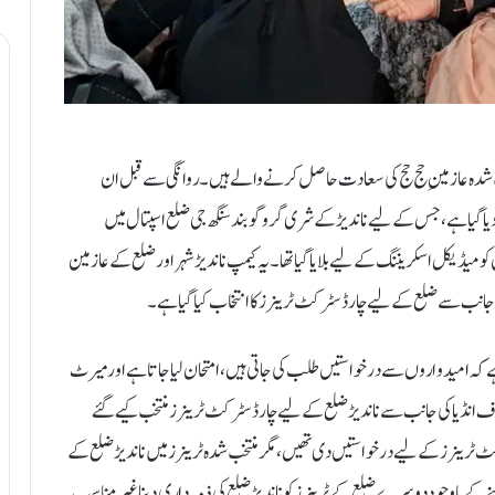
ع سے حج کمیٹی آف انڈیا کے ذریعے اس سال کل 598 منتخب شدہ عازمینِ حج حج کی سعادت حاصل کرنے والے ہیں۔ روانگی سے قبل ان
ا گیا ہے، جس کے لیے ناندیڑ کے شری گروگوبند سنگھ جی ضلع اسپتال میں
اسکریننگ کیمپ منعقد کیا گیا۔ آج تقریباً 150 عازمین کو میڈیکل اسکریننگ کے لیے بلایا گیا تھا۔ یہ کیمپ ناندیڑ شہر اور ضلع کے عازمین
ے کہ امیدواروں سے درخواستیں طلب کی جاتی ہیں، امتحان لیا جاتا ہے اور میرٹ
ی آف انڈیا کی جانب سے ناندیڑ ضلع کے لیے چار ڈسٹرکٹ ٹرینرز منتخب کیے گئے
ٹ ٹرینرز کے لیے درخواستیں دی تھیں، مگر منتخب شدہ ٹرینرز میں ناندیڑ ضلع کے
نے کے باوجود دوسرے ضلع کے ٹرینرز کو ناندیڑ ضلع کی ذمہ داری دینا غیر مناسب