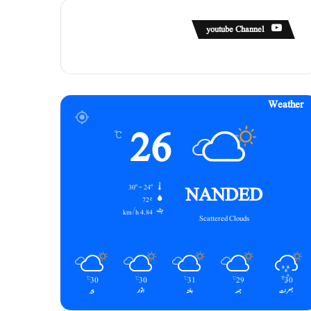
youtube Channel
Weather
26
℃
NANDED
30º - 24º
72%
4.84 km/h
Scattered Clouds
30
30
31
29
30
℃
℃
℃
℃
℃
جمعرات
جمعہ
ہفتہ
اتوار
پیر