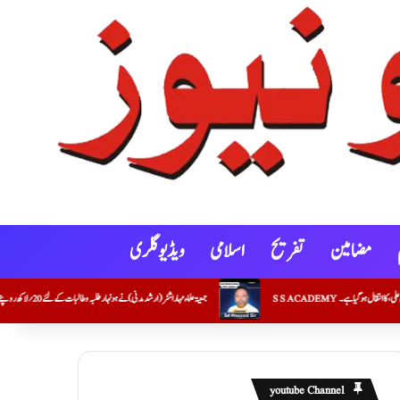
مضامین
تفریح
اسلامی
ویڈیو گلری
جمعیۃعلماء مہاراشٹر (ارشد مدنی)نے ہونہار طلبہ و طالبات کے لئے20؍ لاکھ روپئے کے اسکالرشپ کے چیک جاری کئے
youtube Channel