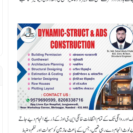
گ اور روانگی تک کے تمام انتظامات خانگی این جی اوز کے ذریعے انجام دیے جاتے
 بے لوث انجام دے رہی تھیں، جس کے باعث عازمین کو سہولت اور نظم و ضبط