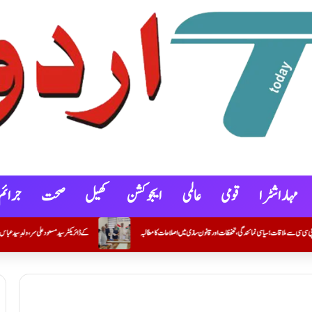
مہاراشٹرا
قومی
عالمی
ایجوکشن
کھیل
صحت
جرائم
 سازی میں اصلاحات کا مطالبہ
S S ACADEMY کے ڈائریکٹر سید مسعود علی سر، ولدِ سید عباس علی، کا انتقال ہو گیا ہے۔