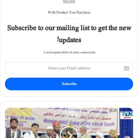
With Product You Purchase
Subscribe to our mailing list to get the new
updates!
Lorem ipsum dolor sit amet, consectetur.
E
n
t
e
r
y
o
u
ڈ
r
ا
E
ک
m
ٹ
a
ر