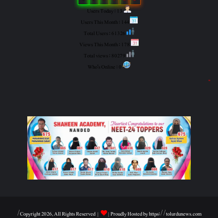
Users Today : 13
Users This Month : 144
Total Users : 61326
Views This Month : 178
Total views : 80279
Who's Online : 0
"
Copyright 2026, All Rights Reserved |
| Proudly Hosted by
https://tolurdunews.com/