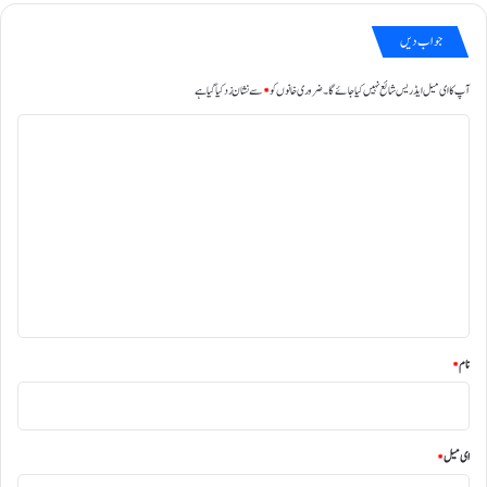
جواب دیں
آپ کا ای میل ایڈریس شائع نہیں کیا جائے گا۔
ضروری خانوں کو
*
سے نشان زد کیا گیا ہے
ت
ب
ص
ر
ہ
*
نام
*
ای میل
*