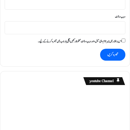
ویب‌ سائٹ
اس براؤزر میں میرا نام، ای میل، اور ویب سائٹ محفوظ رکھیں اگلی بار جب میں تبصرہ کرنے کےلیے۔
youtube Channel