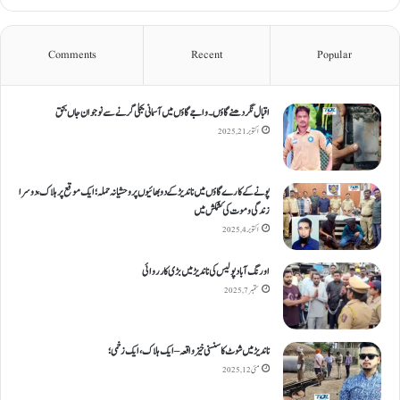
Comments
Recent
Popular
اقبال نگر دھنےگاؤں۔ واجےگاؤں میں آسمانی بجلی گرنے سے نوجوان جاں بحق
اکتوبر 21, 2025
پونے کے کارےگاؤں میں ناندیڑ کے دو بھائیوں پر وحشیانہ حملہ؛ ایک موقع پر ہلاک، دوسرا
زندگی و موت کی کشمکش میں
اکتوبر 4, 2025
اورنگ آباد پولیس کی ناندیڑ میں بڑی کارروائی
ستمبر 7, 2025
ناندیڑ میں شوٹ کا سنسنی خیز واقعہ – ایک ہلاک، ایک زخمی؛
مئی 12, 2025