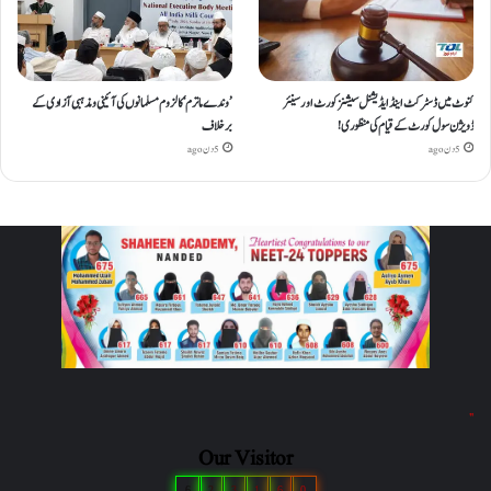
کنوٹ میں ڈسٹرکٹ اینڈ ایڈیشنل سیشنز کورٹ اور سینئر
’وندے ماترم‘ کا لزوم مسلمانوں کی آئینی ومذہبی آزادی کے
ڈویژن سول کورٹ کے قیام کی منظوری!
برخلاف
5 دن ago
5 دن ago
"
Our Visitor
6
2
3
1
6
0