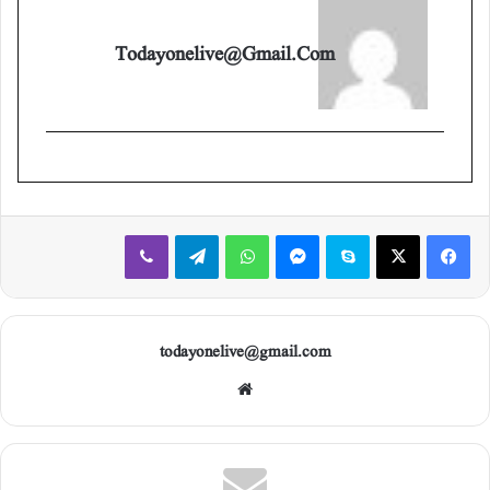
Todayonelive@gmail.com
Viber
Telegram
WhatsApp
Messenger
Skype
X
Facebook
todayonelive@gmail.com
Web
site