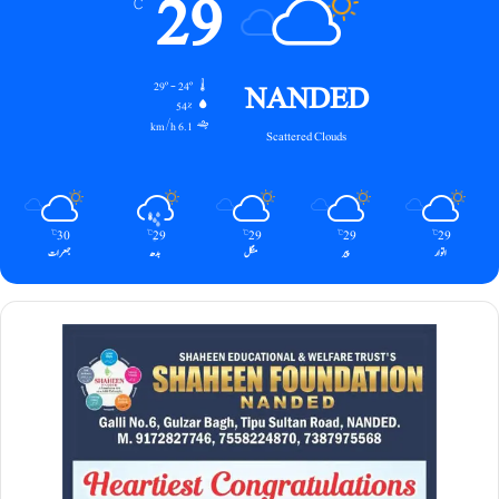
29
℃
NANDED
29º - 24º
54%
6.1 km/h
Scattered Clouds
30
29
29
29
29
℃
℃
℃
℃
℃
اتوار
پیر
منگل
بدھ
جمعرات