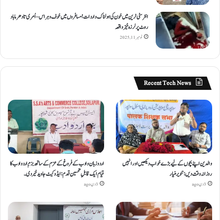
انٹر سٹی ٹرین میں خون کی ہولناک واردات! مسافروں میں خوف و ہراس – اُمری تا دھرما باد
روٹ پر لرزہ خیز واقعہ
نومبر 11, 2025
Recent Tech News
والدین اپنے بچوں کے لیے بڑے خواب دیکھیں اور انہیں
اردو زبان و ادب کے فروغ کے عزم کے ساتھ بزمِ اردو ادب کا
روزانہ وقت دیں : تنویر منیار
قیام ایک قابلِ تحسین قدم : ایڈوکیٹ جاوید خیردی۔
3 دن ago
3 دن ago