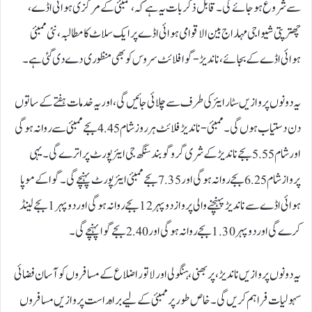
سے شروع ہو جائے گی۔ قابل ذکر بات یہ ہے کہ، ممبئی کے مرکزی ہوائی اڈے،
چھترپتی شیواجی مہاراج بین الاقوامی ہوائی اڈے پر ایک سلاٹ کا مطالبہ، نئی ممبئی
ہوائی اڈے کے بجائے، ناندیڑ-گوا فلائٹ سروس کو بھی منظوری دے دی گئی ہے۔
یہ دونوں پروازیں سٹار ایئر کی طرف سے چلائی جائیں گی، اور یہ خدمات ہفتے کے ساتوں
دن دستیاب ہوں گی۔ ممبئی-ناندیڑ فلائٹ ہر روز شام 4.45 بجے ممبئی سے روانہ ہوگی
اور شام 5.55 بجے ناندیڑ کے شری گرو گوبند سنگھ جی ایئرپورٹ پر اترے گی۔ یہی
پرواز شام 6.25 بجے روانہ ہوگی اور 7.35 بجے ممبئی ایئرپورٹ پہنچے گی۔ گوا کے موپا
ہوائی اڈے سے ناندیڑ پہنچنے والی پرواز دوپہر 12 بجے روانہ ہوگی اور دوپہر 1 بجے لینڈ
کرے گی اور دوپہر 1.30 بجے روانہ ہوگی اور 2.40 بجے گوا پہنچے گی۔
یہ دونوں پروازیں ناندیڑ، پربھنی، ہنگولی اور لاتور اضلاع کے مسافروں کو آسان فضائی
سہولیات فراہم کریں گی۔ خاص طور پر ممبئی کے لیے براہ راست پروازیں مسافروں