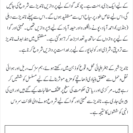
کے لیے ایک بڑی راحت ہے۔ چونکہ گوا کے لیے پروازیں ناندیڑ سے شروع کی جائیں
گی، اس لیے خاص طور پر سیاح اس سے مستفید ہوں گے۔ اس سے پہلے ناندیڑ سے دہلی
(ہنڈن)، احمد آباد، پونے، بنگلورو اور حیدرآباد کے لیے 5 پروازیں تھیں۔ ممبئی اور گوا
کے لیے پروازوں کے ساتھ یہ تعداد بڑھ کر 7 ہو گئی ہے۔ مستقبل میں ہمارا ہدف ناندیڑ
سے تروپتی، شرڈی اور کولہاپور کے لیے براہ راست پروازیں شروع کرنا ہے۔
ناندیڑ شہر کے جغرافیائی محل وقوع کو ذہن میں رکھتے ہوئے، ہم سڑک، ریل اور ہوائی
نقل و حمل سے متعلق بنیادی ڈھانچے کو مزید موثر بنانے کے لیے مسلسل کوششیں کر
رہے ہیں۔ مرکزی اور ریاستی حکومت کی سطح پر مختلف مطالبات کیے گئے ہیں اور ان کی
پیروی جاری ہے۔ ناندیڑ سے ممبئی اور گوا کے لیے شروع ہونے والی فلائٹ سروس
انہی کوششوں کا نتیجہ ہے۔