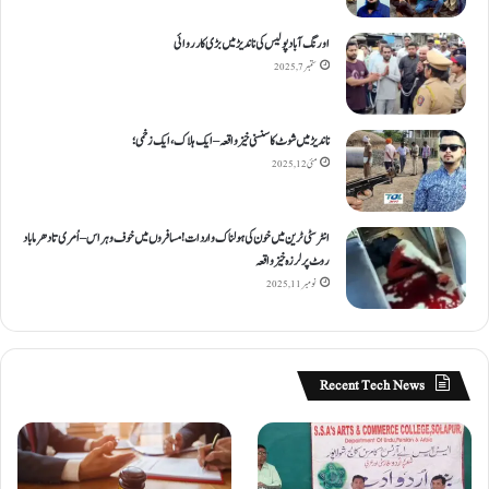
اورنگ آباد پولیس کی ناندیڑ میں بڑی کارروائی
ستمبر 7, 2025
ناندیڑ میں شوٹ کا سنسنی خیز واقعہ – ایک ہلاک، ایک زخمی؛
مئی 12, 2025
انٹر سٹی ٹرین میں خون کی ہولناک واردات! مسافروں میں خوف و ہراس – اُمری تا دھرما باد
روٹ پر لرزہ خیز واقعہ
نومبر 11, 2025
Recent Tech News