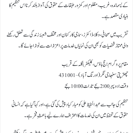
کے پسماندہ، غریب، مظلوم اور کمزور طبقات کے حقوق کی آواز بلند کرنا اس تنظیم کا
بنیادی مقصد ہے۔
تقریب میں صحافی، وکلا، ڈاکٹرز، سماجی کارکنان اور مختلف شعبۂ زندگی سے تعلق رکھنے
والی ممتاز شخصیات کو بھی ان کی نمایاں خدمات پر اعزازات سے نوازا جائے گا۔
مقامِ پروگرام: حج ہاؤس، کلیکٹر بنگلہ کے قریب
چھترپتی سنبھاجی نگر (اورنگ آباد) – 431001
وقت: دوپہر 2:00 بجے تا رات 10:00 بجے
تنظیم کی جانب سے عبد الحفیظ علی کو مبارکباد پیش کی گئی ہے، اور کہا گیا ہے کہ انسانی
حقوق کے تحفظ میں ان کی خدمات کا اعتراف ہمارے لیے باعثِ فخر ہے۔