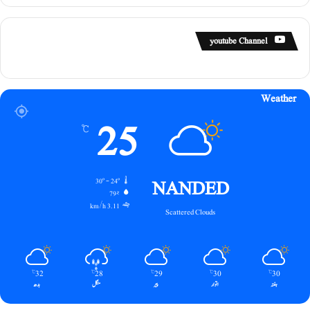
youtube Channel
Weather
25
℃
NANDED
30º - 24º
79%
3.11 km/h
Scattered Clouds
32
28
29
30
30
℃
℃
℃
℃
℃
ہفتہ
اتوار
پیر
منگل
بدھ