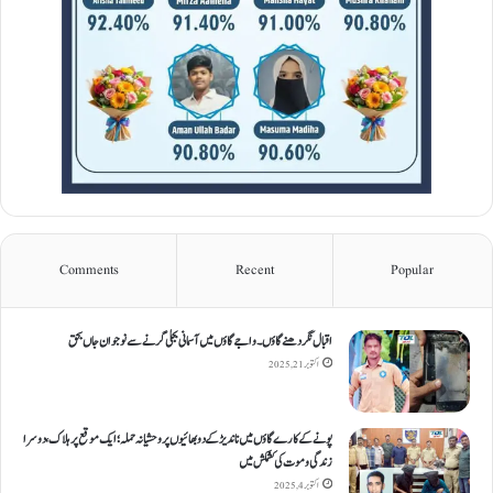
Comments
Recent
Popular
اقبال نگر دھنےگاؤں۔ واجےگاؤں میں آسمانی بجلی گرنے سے نوجوان جاں بحق
اکتوبر 21, 2025
پونے کے کارےگاؤں میں ناندیڑ کے دو بھائیوں پر وحشیانہ حملہ؛ ایک موقع پر ہلاک، دوسرا
زندگی و موت کی کشمکش میں
اکتوبر 4, 2025