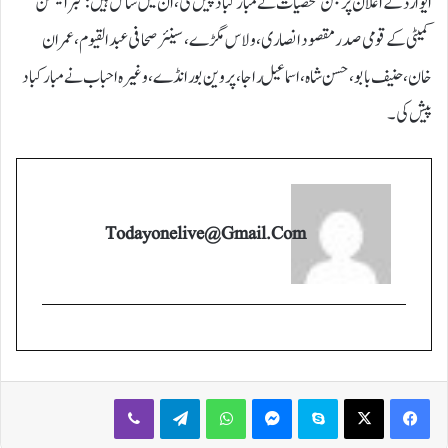
ایوارڈ کے اعلان پر جن شخصیات نے مبارکباد پیش کی، ان میں شامل ہیں: گبر ایکشن
کمیٹی کے قومی صدر مقصود انصاری، ولاس مگڑے، سینئر صحافی عبدالقیوم ، عمران
خان، حنیف بابو، حسن شاہ، اسماعیل راجا، پروین بورانڈے، وغیرہ احباب نے مبارکباد
پیش کی۔
Todayonelive@gmail.com
Viber
Telegram
WhatsApp
Messenger
Skype
X
Facebook