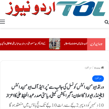
Search for
ظات اور قانون سازی میں اصلاحات کا مطالبہ
S S ACADEMY کے ڈائریکٹر سید مسعود علی سر، ولدِ سید عباس علی، کا انتقال ہو گیا ہے۔
تازہ ترین خبریں
Home
/
مراٹھوڑ ا
مراٹھوڑ ا
ورلڈ ہیومن رائٹس کونسل کی جانب سے ’پرائیڈ آف ہیومن رائٹس
ڈیفینڈر ایوارڈ‘ کا اعلان؛ گبر ایکشن کمیٹی ریاستی صدر عبدالحفیظ علی کا اعزاز
10 دسمبر کو دوپہر 2 بجے سے رات 10 بجے تک حج ہاؤس میں منعقد ہوگا