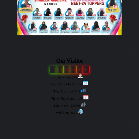
"
Our Visitor
8
0
3
1
6
0
Users Today : 0
Users This Month : 126
Total Users : 61308
Views This Month : 159
Total views : 80260
Who's Online : 0
"