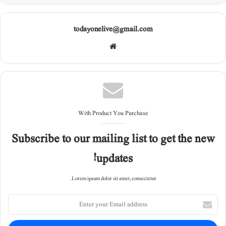
todayonelive@gmail.com
Web
site
With Product You Purchase
Subscribe to our mailing list to get the new
updates!
Lorem ipsum dolor sit amet, consectetur.
E
n
t