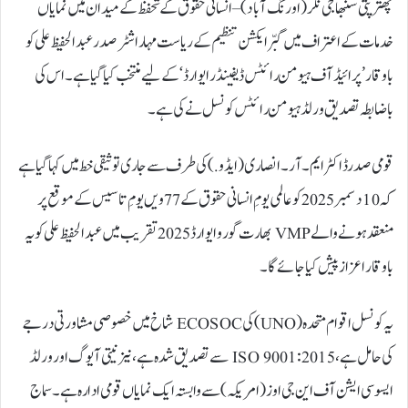
چھترپتی سنبھاجی نگر (اورنگ آباد) – انسانی حقوق کے تحفظ کے میدان میں نمایاں
خدمات کے اعتراف میں گبّر ایکشن تنظیم کے ریاست مہاراشٹر صدر عبد الحفیظ علی کو
باوقار ’پرائیڈ آف ہیومن رائٹس ڈیفینڈر ایوارڈ‘ کے لیے منتخب کیا گیا ہے۔ اس کی
باضابطہ تصدیق ورلڈ ہیومن رائٹس کونسل نے کی ہے۔
قومی صدر ڈاکٹر ایم۔ آر۔ انصاری (ایڈو.) کی طرف سے جاری توثیقی خط میں کہا گیا ہے
کہ 10 دسمبر 2025 کو عالمی یومِ انسانی حقوق کے 77ویں یومِ تاسیس کے موقع پر
منعقد ہونے والے VMP بھارت گورو ایوارڈ 2025 تقریب میں عبد الحفیظ علی کو یہ
باوقار اعزاز پیش کیا جائے گا۔
یہ کونسل اقوام متحدہ (UNO) کی ECOSOC شاخ میں خصوصی مشاورتی درجے
کی حامل ہے، ISO 9001:2015 سے تصدیق شدہ ہے، نیز نیتی آیوگ اور ورلڈ
ایسوسی ایشن آف این جی اوز (امریکہ) سے وابستہ ایک نمایاں قومی ادارہ ہے۔ سماج