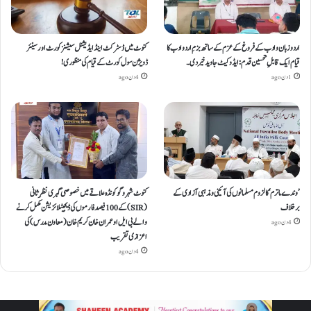
اردو زبان و ادب کے فروغ کے عزم کے ساتھ بزمِ اردو ادب کا
کنوٹ میں ڈسٹرکٹ اینڈ ایڈیشنل سیشنز کورٹ اور سینئر
قیام ایک قابلِ تحسین قدم : ایڈوکیٹ جاوید خیردی۔
ڈویژن سول کورٹ کے قیام کی منظوری!
1 دن ago
4 دن ago
’وندے ماترم‘ کا لزوم مسلمانوں کی آئینی ومذہبی آزادی کے
کنوٹ شہر و گوکونڈہ علاقے میں خصوصی گہری نظرِ ثانی
برخلاف
(SIR) کے 100 فیصد فارموں کی ڈیجیٹلائزیشن مکمل کرنے
والے بی ایل او عمران خان کریم خان (معاون مدرس) کی
4 دن ago
اعزازی تقریب
4 دن ago