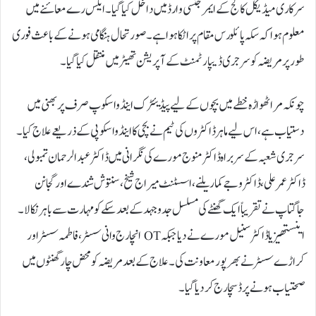
سرکاری میڈیکل کالج کے ایمرجنسی وارڈ میں داخل کیا گیا۔ ایکس رے معائنے میں
معلوم ہوا کہ سکہ پائلورس مقام پر اٹکا ہوا ہے۔ صورتحال ہنگامی ہونے کے باعث فوری
طور پر مریضہ کو سرجری ڈیپارٹمنٹ کے آپریشن تھیٹر میں منتقل کیا گیا۔
چونکہ مراٹھواڑہ خطے میں بچوں کے لیے پیڈیئٹرک اینڈواسکوپ صرف پربھنی میں
دستیاب ہے، اس لیے ماہر ڈاکٹروں کی ٹیم نے بچی کا اینڈواسکوپی کے ذریعے علاج کیا۔
سرجری شعبہ کے سربراہ ڈاکٹر منوج مورے کی نگرانی میں ڈاکٹر عبد الرحمان تمبولی،
ڈاکٹر عمر علی، ڈاکٹر وجے کمار یلنے، اسسٹنٹ میراج شیخ، سنتوش شندے اور گجانن
جاگتاپ نے تقریباً ایک گھنٹے کی مسلسل جدوجہد کے بعد سکے کو مہارت سے باہر نکالا۔
اینستھیزیا ڈاکٹر سنیل مورے نے دیا جبکہ OT انچارج وانی سسٹر، فاطمہ سسٹر اور
کراڑے سسٹر نے بھرپور معاونت کی۔ علاج کے بعد مریضہ کو محض چار گھنٹوں میں
صحتیاب ہونے پر ڈسچارج کر دیا گیا۔