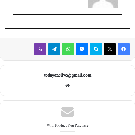
Viber
Telegram
WhatsApp
Messenger
Skype
X
Facebook
todayonelive@gmail.com
Web
site
With Product You Purchase