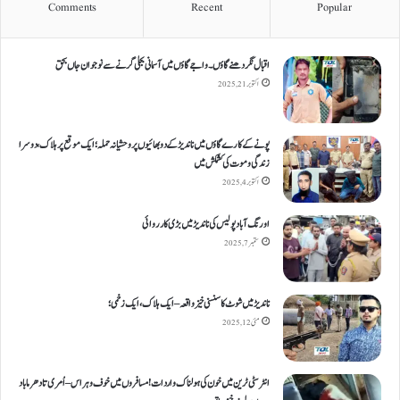
Comments
Recent
Popular
اقبال نگر دھنےگاؤں۔ واجےگاؤں میں آسمانی بجلی گرنے سے نوجوان جاں بحق
اکتوبر 21, 2025
پونے کے کارےگاؤں میں ناندیڑ کے دو بھائیوں پر وحشیانہ حملہ؛ ایک موقع پر ہلاک، دوسرا
زندگی و موت کی کشمکش میں
اکتوبر 4, 2025
اورنگ آباد پولیس کی ناندیڑ میں بڑی کارروائی
ستمبر 7, 2025
ناندیڑ میں شوٹ کا سنسنی خیز واقعہ – ایک ہلاک، ایک زخمی؛
مئی 12, 2025
انٹر سٹی ٹرین میں خون کی ہولناک واردات! مسافروں میں خوف و ہراس – اُمری تا دھرما باد