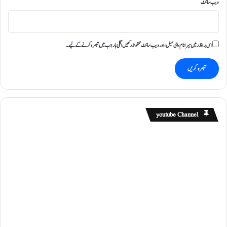
ویب‌ سائٹ
ا
ئ
ے
ا
اس براؤزر میں میرا نام، ای میل، اور ویب سائٹ محفوظ رکھیں اگلی بار جب میں تبصرہ کرنے کےلیے۔
ح
ت
ج
ا
ج
ب
ل
youtube Channel
ن
د