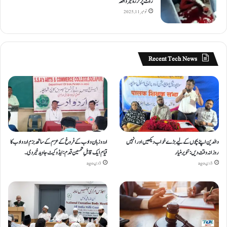
روٹ پر لرزہ خیز واقعہ
نومبر 11, 2025
Recent Tech News
والدین اپنے بچوں کے لیے بڑے خواب دیکھیں اور انہیں
اردو زبان و ادب کے فروغ کے عزم کے ساتھ بزمِ اردو ادب کا
روزانہ وقت دیں : تنویر منیار
قیام ایک قابلِ تحسین قدم : ایڈوکیٹ جاوید خیردی۔
3 دن ago
3 دن ago