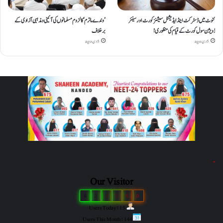
کنوٹ میں ڈسٹرکٹ اینڈ ایڈیشنل سیشنز کورٹ اور سینئر
’وندے ماترم‘ کا لزوم مسلمانوں کی آئینی ومذہبی آزادی کے
ڈویژن سول کورٹ کے قیام کی منظوری!
برخلاف
5 دن ago
5 دن ago
"
Our Visitor
6
2
3
1
6
0
Users Today : 13
Users This Month : 144