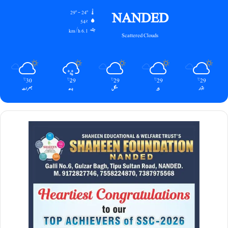
NANDED
29º - 24º
54%
6.1 km/h
Scattered Clouds
30
29
29
29
29
℃
℃
℃
℃
℃
اتوار
پیر
منگل
بدھ
جمعرات