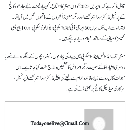
قابل ذکر ہے کہ 6 اپریل 2025 کو اس سینٹر کا افتتاح رکن پارلیمنٹ سنجے جادھو، کالج
کے پرنسپل ڈاکٹر سدانند بھسے اور دیگر معزز ڈاکٹروں کے ہاتھوں عمل میں آیا تھا۔
ابتداء سے اب تک یہاں 60 اپر جی آئی اینڈواسکوپی، 6 کولونوسکوپی اور 10 بایوپسی
کیسز کامیابی کے ساتھ انجام دیے جا چکے ہیں۔
سینٹر آف ایڈوانس اینڈواسکوپی میں پیٹ کی بیماریوں، کینسر، بچوں کے نگلے ہوئے سکے یا
دوسری اشیاء نکالنے سمیت دیگر امراض کا تشخیص و علاج مفت کیا جاتا ہے۔ اس
سہولت کا زیادہ سے زیادہ فائدہ عوام سے لینے کی اپیل ڈاکٹر سدانند بھسے (پرنسپل،
سرکاری میڈیکل کالج پربھنی) نے کی ہے۔
Todayonelive@gmail.com