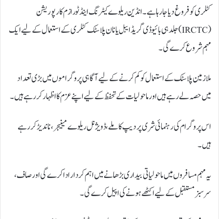
کٹلری کو فروغ دیا جا رہا ہے۔ انڈین ریلوے کیٹرنگ اینڈ ٹورازم کارپوریشن
(IRCTC) جلد ہی بائیو ڈی گریڈ ایبل یا نان پلاسٹک کٹلری کے استعمال کے لیے ایک
مہم شروع کرے گی۔
ملازمین پلاسٹک کے استعمال کو کم کرنے کے لیے آگاہی پروگراموں میں بڑی تعداد
میں حصہ لے رہے ہیں اور ماحولیات کے تحفظ کے لیے اپنے عزم کا اظہار کر رہے ہیں۔
اس پروگرام کی رہنمائی شری پردیپ کاملے، ڈویژنل ریلوے مینیجر، ناندیڑ کر رہے
ہیں۔
یہ مہم مسافروں میں ماحولیاتی بیداری بڑھانے میں اہم کردار ادا کرے گی اور صاف،
سرسبز مستقبل کے لیے اکٹھے ہونے کی اپیل کرے گی۔