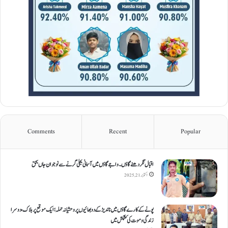
Comments
Recent
Popular
اقبال نگر دھنےگاؤں۔ واجےگاؤں میں آسمانی بجلی گرنے سے نوجوان جاں بحق
اکتوبر 21, 2025
پونے کے کارےگاؤں میں ناندیڑ کے دو بھائیوں پر وحشیانہ حملہ؛ ایک موقع پر ہلاک، دوسرا
زندگی و موت کی کشمکش میں