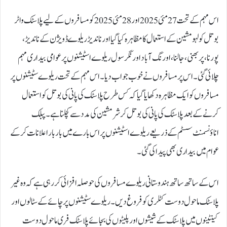
اس مہم کے تحت 27 مئی 2025 اور 28 مئی 2025 کو مسافروں کے لیے پلاسٹک واٹر
بوتل کولہو مشین کے استعمال کا مظاہرہ کیا گیا اور ناندیڑ ریلوے ڈویژن کے ناندیڑ،
پورنا، پربھنی، جالنا، اورنگ آباد اور نگرسول ریلوے اسٹیشنوں پر عوامی بیداری مہم
چلائی گئی۔ اس پر مسافروں نے خوب جواب دیا۔ اس مہم کے تحت ریلوے سٹیشنوں پر
مسافروں کو ایک مظاہرہ دکھایا گیا کہ کس طرح پلاسٹک کی پانی کی بوتل کو استعمال
کرنے کے بعد پلاسٹک کی پانی کی بوتل کرشر مشین کی مدد سے کچلنا ہے۔ پبلک
اناؤنسمنٹ سسٹم کے ذریعے ریلوے اسٹیشنوں پر اس بارے میں بار بار اعلانات کرکے
عوام میں بیداری بھی پیدا کی گئی۔
اس کے ساتھ ساتھ ہندوستانی ریلوے مسافروں کی حوصلہ افزائی کر رہی ہے کہ وہ غیر
پلاسٹک ماحول دوست کٹلری کو فروغ دیں۔ ریلوے سٹیشنوں پر چائے کے سٹالوں اور
کینٹینوں میں پلاسٹک کے شیشوں اور پلیٹوں کی بجائے پلاسٹک فری ماحول دوست