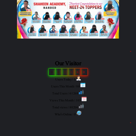
"
Our Visitor
8
6
2
1
6
0
Users Today : 1
Users This Month : 86
Total Users : 61268
Views This Month : 105
Total views : 80206
Who's Online : 0
"