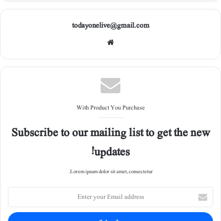
todayonelive@gmail.com
Web
site
With Product You Purchase
Subscribe to our mailing list to get the new
updates!
Lorem ipsum dolor sit amet, consectetur.
E
n
t