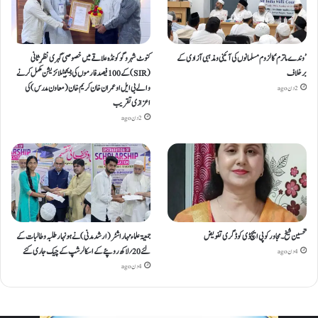
’وندے ماترم‘ کا لزوم مسلمانوں کی آئینی ومذہبی آزادی کے
کنوٹ شہر و گوکونڈہ علاقے میں خصوصی گہری نظرِ ثانی
برخلاف
(SIR) کے 100 فیصد فارموں کی ڈیجیٹلائزیشن مکمل کرنے
والے بی ایل او عمران خان کریم خان (معاون مدرس) کی
2 دن ago
اعزازی تقریب
2 دن ago
تحسین شیخ۔ مجاور کو پی ایچ ڈی کو ڈگری تفویض
جمعیۃعلماء مہاراشٹر (ارشد مدنی)نے ہونہار طلبہ و طالبات کے
لئے20؍ لاکھ روپئے کے اسکالرشپ کے چیک جاری کئے
4 دن ago
4 دن ago