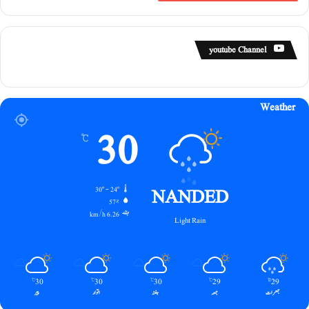
youtube Channel
Weather
30
℃
NANDED
30º - 24º
57%
6.26 km/h
Light Rain
30
30
30
29
29
℃
℃
℃
℃
℃
جمعرات
جمعہ
ہفتہ
اتوار
پیر