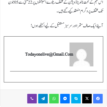
اس مہم کے تحت ناندیڑ ڈویژن کے مختلف ریلوے اسٹیشنوں پر 22 مئی سے 05 جون
تک مختلف پروگرام منعقد کیے گئے ہیں۔
آئیے ایک صاف ستھرا اور سرسبز مستقبل کے لیے اکٹھے ہوں!
Todayonelive@gmail.com
Viber
Telegram
WhatsApp
Messenger
Skype
X
Facebook