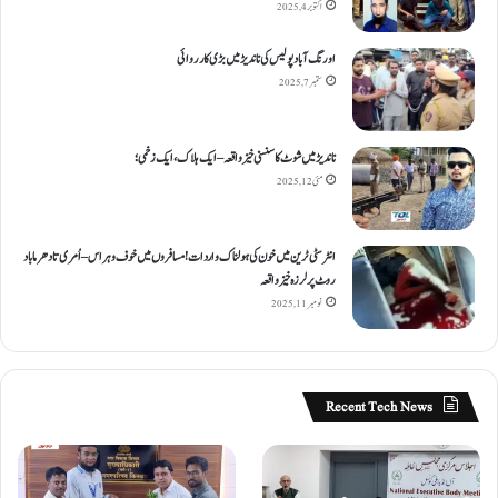
اکتوبر 4, 2025
اورنگ آباد پولیس کی ناندیڑ میں بڑی کارروائی
ستمبر 7, 2025
ناندیڑ میں شوٹ کا سنسنی خیز واقعہ – ایک ہلاک، ایک زخمی؛
مئی 12, 2025
انٹر سٹی ٹرین میں خون کی ہولناک واردات! مسافروں میں خوف و ہراس – اُمری تا دھرما باد
روٹ پر لرزہ خیز واقعہ
نومبر 11, 2025
Recent Tech News