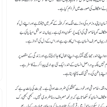
م نے اعتکاف کی صورت میں فراہم کیا ہے۔
اپنی روزمرہ کی دوڑ سے الگ ہو کر اللّٰہ کے گھر میں بیٹھتا ہے اور اپنے دل کو
 اعتکاف گویا خاموشی کی ایک پُرسکون وادی ہے۔ یہاں نہ سوشل میڈیا کی بے
 دباؤ۔ یہاں صرف انسان ہے، اس کا ربّ ہے اور اس کے دل کی آواز ہے۔
ہ اپنے اندر جھانکنے لگتا ہے، اپنے اعمال کا جائزہ لیتا ہے اور زندگی کے مقصد پر
 نہیں بلکہ یہ دراصل انسان کے اندر ایک نئی بیداری پیدا کرنے کا سفر ہے۔
پنے باطن کی روشنی تک پہنچا دیتا ہے۔
ے وقفہ، خاموشی اور خود سے گفتگو کی ضرورت ہوتی ہے۔ حیرت کی بات یہ ہے کہ
عتکاف انسان کو سکھاتا ہے کہ ہر لمحہ مصروف رہنا ضروری نہیں۔ کبھی کبھی رک
 کے پُرسکون ماحول میں قرآن کی تلاوت، ذکر و دعا اور عبادت کے ذریعے