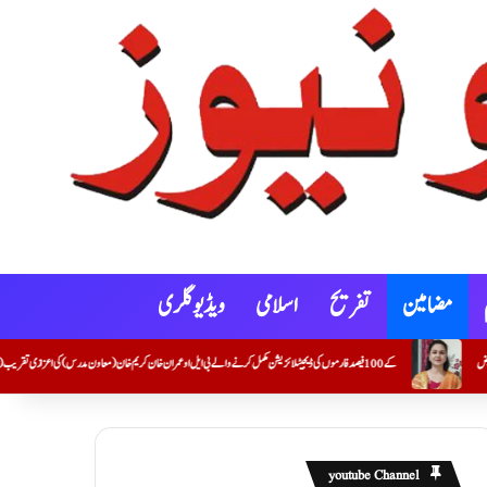
مضامین
تفریح
اسلامی
ویڈیو گلری
youtube Channel