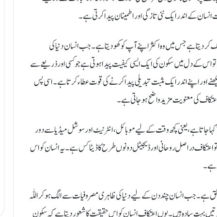
انسان کے اندر ایک نئی تازگی اور اطمینان پیدا کرتی ہے۔
کر دیتا ہے جس میں وہ اکثر اپنے آپ کو کھو دیتا ہے۔ جب انسان دنیا کی
تو اس کے دل میں سکون کی ایک ایسی کیفیت پیدا ہوتی ہے جو کسی اور ذریعے سے
ھنے اور اپنے اندر ایک مثبت تبدیلی پیدا کرنے کی قوت عطاء کرتا ہے۔ اسی پس
اعتکاف کی معنویت مزید واضح ہو جاتی ہے۔
ہا جاتا ہے، یعنی کچھ وقت کے لیے موبائل، انٹرنیٹ اور سوشل میڈیا سے دور
 تو اعتکاف دراصل روحانی اور ڈیجیٹل دونوں طرح کا ڈیٹاکس ہے۔ یہ انسان کو اس
 رہے۔
علق ہے۔ جب انسان چند دن کے لیے دنیا کی ظاہری مصروفیات سے الگ ہو کر اللّٰہ
تیں بہت سادہ ہیں۔ یوں اعتکاف انسان کو اس حقیقت کا شعور دیتا ہے کہ سکون