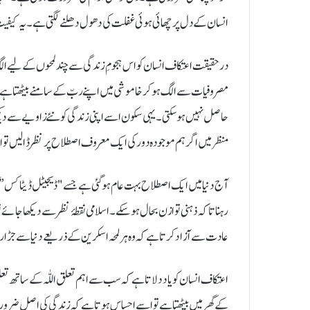
انسان کے دل پر چھائی ہوئی غفلت کی دھول دھلنے لگتی ہے۔ یہ کیفیت 
درحقیقت اعتکاف انسان کو اس ہجومِ زندگی سے چند لمحوں کے لیے الگ 
مصروفیات سے الگ ہو کر خاموشی میں اپنے ربّ کے سامنے بیٹھتا ہے 
حاصل نہیں ہو سکتی۔ یہی سکون اسے اپنی زندگی کو نئے زاویے سے دیک
منظر میں اگر ہم موجودہ دور کی ایک معروف اصطلاح پر نظر ڈالیں تو 
آج دنیا میں ایک اصطلاح بہت عام ہو گئی ہے جسے "ڈیجیٹل ڈیٹاکس” ک
رہنا تاکہ ذہنی توازن بحال ہو سکے۔ اسلامی نقطۂ نظر سے دیکھا جائے
عادت سے آزاد کرتا ہے کہ وہ ہر لمحہ اسکرین کے ذریعے دنیا سے جڑا
اعتکاف انسان کو یاد دلاتا ہے کہ سب سے اہم تعلق اللّٰہ کے ساتھ ت
کے گھر میں بیٹھتا ہے تو اسے احساس ہوتا ہے کہ زندگی کی اصل ضرور