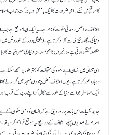
کا موقع مل سکے۔ اسی ضرورت کا ایک بامعنی اور بابرکت جواب اسلا
اعتکاف دراصل روحانی خلوت کا نام ہے۔ یہ ایک ایسا موقع ہے جب انسان 
دنیا کی ہنگامہ خیزی سے آزاد کرتا ہے۔ ڈیجیٹل دور کے شور و غل میں
مقصد گفتگو ہوتی ہے، نہ خبروں کا ہجوم، نہ ہی دنیاوی مصروفیات کا
اسی تنہائی میں انسان اپنے وجود کی حقیقت کو بہتر طور پر سمجھ سکتا ہے۔ و
دوبارہ غور کرتا ہے۔ یوں اعتکاف محض چند دن مسجد میں گزارنے کا نام
ایک ایسا سفر جو اسے دنیا کے شور سے نکال کر اپنے ربّ کے قرب اور ا
جدید نفسیات اس بات پر زور دیتی ہے کہ انسان کو ذہنی سکون کے لی
اسلام نے صدیوں پہلے اعتکاف کے ذریعے یہ موقع فراہم کر دیا تھا۔ ا
کر سوچنا بھی ضروری ہے۔ دل کو بھی آرام کی ضرورت ہوتی ہے۔ مسجد