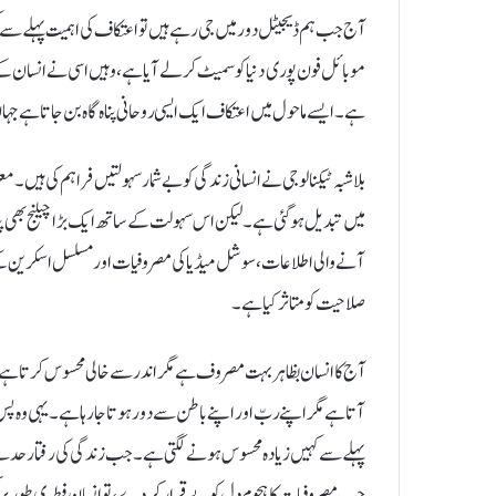
آج جب ہم ڈیجیٹل دور میں جی رہے ہیں تو اعتکاف کی اہمیت پہلے سے ک
موبائل فون پوری دنیا کو سمیٹ کر لے آیا ہے، وہیں اسی نے انسان کے 
ہے۔ ایسے ماحول میں اعتکاف ایک ایسی روحانی پناہ گاہ بن جاتا ہے جہ
بلاشبہ ٹیکنالوجی نے انسانی زندگی کو بے شمار سہولتیں فراہم کی ہیں۔
میں تبدیل ہو گئی ہے۔ لیکن اس سہولت کے ساتھ ایک بڑا چیلنج بھی پیدا
آنے والی اطلاعات، سوشل میڈیا کی مصروفیات اور مسلسل اسکرین کے
صلاحیت کو متاثر کیا ہے۔
آج کا انسان بظاہر بہت مصروف ہے مگر اندر سے خالی محسوس کرتا ہ
آتا ہے مگر اپنے ربّ اور اپنے باطن سے دور ہوتا جا رہا ہے۔ یہی وہ
پہلے سے کہیں زیادہ محسوس ہونے لگتی ہے۔ جب زندگی کی رفتار حد سے
جب مصروفیات کا ہجوم دل کو بے قرار کر دے، تو انسان فطری طور پر ک