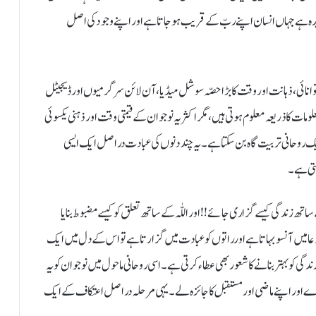
شیدہ ہے جہاں انسان اپنے ربّ کے قریب ہو جاتا ہے اور اپنے وجود کی اصل
توانائی، ذہانت اور وقت کا بڑا حصّہ سوشل میڈیا، آن لائن سرگرمیوں اور ڈیجیٹل
 کا ذریعہ معلوم ہوتی ہیں، مگر اکثر یہ نوجوان کے قیمتی وقت اور ذہنی یکسوئی
یک روحانی تربیت گاہ بن سکتا ہے۔ یہ چند دنوں کی عبادت دراصل ایک ایسی
کتی ہے۔
تھ زندگی کیسے گزاری جائے!! اور اللّٰہ کے ساتھ تعلق کو کیسے مضبوط بنایا
میں آنسو بہاتا ہے اور راتوں کو عبادت میں گزارتا ہے تو اس کے دل میں ایک
گی کو بہتر بنانے کا شعور بھی عطاء کرتی ہے۔ اسی روحانی ماحول میں نوجوان کو یہ
کرے اور اپنے ماضی اور مستقبل کا جائزہ لے۔ یہی مرحلہ دراصل اعتکاف کے ایک