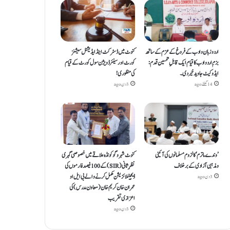
اردو زبان و ادب کے فروغ کے عزم کے ساتھ
کنوٹ میں ڈسٹرکٹ اینڈ ایڈیشنل سیشنز
بزمِ اردو ادب کا قیام ایک قابلِ تحسین قدم :
کورٹ اور سینئر ڈویژن سول کورٹ کے قیام
ایڈوکیٹ جاوید خیردی۔
کی منظوری!
14 گھنٹے ago
3 دن ago
’وندے ماترم‘ کا لزوم مسلمانوں کی آئینی
کنوٹ شہر و گوکونڈہ علاقے میں خصوصی گہری
ومذہبی آزادی کے برخلاف
نظرِ ثانی (SIR) کے 100 فیصد فارموں کی
ڈیجیٹلائزیشن مکمل کرنے والے بی ایل او
3 دن ago
عمران خان کریم خان (معاون مدرس) کی
اعزازی تقریب
3 دن ago