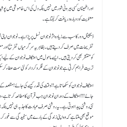
اور اطمینان کسی بیرونی شور میں نہیں بلکہ دل کی اس خاموشی میں پو
معنویت کو دوبارہ دریافت کر لیتا ہے۔
ڈیجیٹل دور کا سب سے زیادہ اثر نوجوان نسل پر پڑا ہے۔ نوجوان اپنی 
تفریحات میں صرف کر دیتے ہیں۔ بظاہر یہ سرگرمیاں تفریح اور معلومات
کو منتشر بھی کر دیتی ہیں۔ ایسے ماحول میں اعتکاف نوجوان کے لیے ا
تربیت فراہم کرتی ہے جو نوجوان کے فکر و کردار کو نئی سمت عطاء کر س
اعتکاف نوجوان کو سکھاتا ہے!! وقت کی قدر کیسے کی جائے! مقصد کے سا
جائے!!! اعتکاف کے دوران نوجوان جب قرآن کا مطالعہ کرتا ہے، دعا 
نئی روشنی پیدا ہوتی ہے۔ یہ روشنی صرف عبادت کا جذبہ ہی نہیں بلکہ زند
موقع بھی ملتا ہے کہ وہ اپنی زندگی کے بارے میں سنجیدگی سے غور 