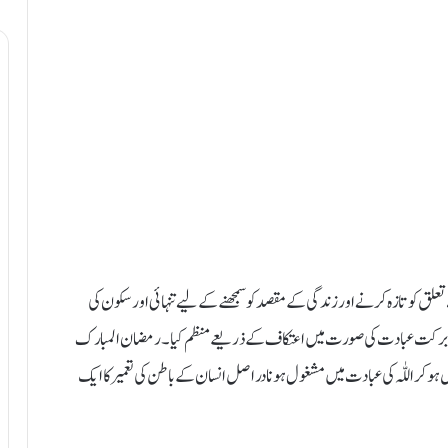
 تعلق کو تازہ کرنے اور زندگی کے مقصد کو سمجھنے کے لیے تنہائی اور سکون کی
ابرکت عبادت کی صورت میں اعتکاف کے ذریعے منظم کیا۔ رمضان المبارک
کر اللّٰہ کی عبادت میں مشغول ہونا دراصل انسان کے باطن کی تعمیر کا ایک