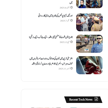
میں
اکتوبر 4, 2025
اورنگ آباد پولیس کی ناندیڑ میں بڑی کارروائی
ستمبر 7, 2025
ناندیڑ میں شوٹ کا سنسنی خیز واقعہ – ایک ہلاک، ایک زخمی؛
مئی 12, 2025
انٹر سٹی ٹرین میں خون کی ہولناک واردات! مسافروں میں
خوف و ہراس – اُمری تا دھرما باد روٹ پر لرزہ خیز واقعہ
نومبر 11, 2025
Recent Tech News