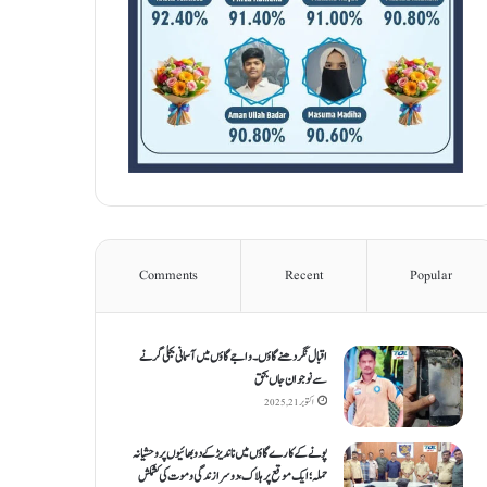
Comments
Recent
Popular
اقبال نگر دھنےگاؤں۔ واجےگاؤں میں آسمانی بجلی گرنے
سے نوجوان جاں بحق
اکتوبر 21, 2025
پونے کے کارےگاؤں میں ناندیڑ کے دو بھائیوں پر وحشیانہ
حملہ؛ ایک موقع پر ہلاک، دوسرا زندگی و موت کی کشمکش