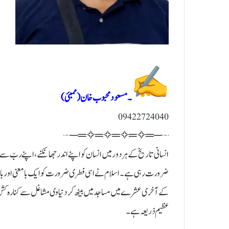
۔مسعود محبوب خان (ممبئی)
09422724040
┄─═✧═✧═✧═✧═─┄
انسانی تاریخ کے ہر دور میں انسان کو اپنے اندر جھانکنے، اپنے ربّ سے
ضرورت رہی ہے۔ اسلام نے اسی فطری ضرورت کو ایک بامعنی اور ب
کے آخری عشرے میں مساجد میں بیٹھ کر دنیاوی مشاغل سے کنارہ کش ہو 
عظیم ذریعہ ہے۔