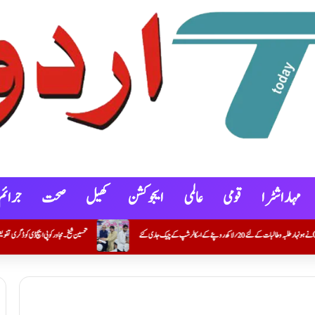
مہاراشٹرا
قومی
عالمی
ایجوکشن
کھیل
صحت
جرائم
تحسین شیخ۔ مجاور کو پی ایچ ڈی کو ڈگری تفویض
کنوٹ شہر و گوکونڈہ علاقے میں خصوصی گہری نظرِ ثانی (SIR) کے 100 فیصد فارموں کی ڈیجیٹلائزیشن مکمل کرنے والے بی ایل او عمران خان کریم خان (معاون مدرس) کی اعزازی تقریب