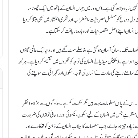
ہیں زیادہ بڑھ گئی ہے۔ اس دور میں جہاں انسان کے ہاتھ میں ایک چھوٹا سا
دل و دماغ کو مسلسل مصروفیت، اضطراب اور فکری انتشار میں بھی مبتلا کر دیا
اں انسان اپنے اصل مقصدِ حیات کو دوبارہ دریافت کر سکتا ہے۔
 معلومات تک رسائی آسان ہو گئی ہے، فاصلے سمٹ گئے ہیں اور دنیا ایک عالمی گاؤں
 ہوا ہے۔ ڈیجیٹل میڈیا نے انسان کی توجہ کو ٹکڑوں میں تقسیم کر دیا ہے۔ ہر لمحہ
 سامنے رہنے کی عادت نے انسان کی توجہ، سکون اور گہرائی سے سوچنے کی
ے۔ اس کے پاس معلومات بہت ہیں مگر حکمت کم ہے۔ وہ لوگوں سے جڑا ہوا نظر
 پس منظر ہے جس میں انسان کے لیے سکون، یکسوئی اور روحانی توازن کی ضرورت
 زیادہ تیز ہو جائے، جب معلومات کا سیلاب انسان کے ذہن کو تھکا دے اور
سی ایسی پناہ گاہ کی تلاش کرتا ہے جہاں اسے سکون، خاموشی اور خود سے ملاقات