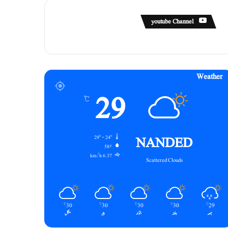
youtube Channel
Weather
29
℃
NANDED
29º - 24º
58%
6.37 km/h
Scattered Clouds
30
30
30
30
29
℃
℃
℃
℃
℃
جمعہ
ہفتہ
اتوار
پیر
منگل