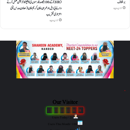
برخلاف
(SIR) کے 100 فیصد فارموں کی ڈیجیٹلائزیشن مکمل کرنے
والے بی ایل او عمران خان کریم خان (معاون مدرس) کی
3 دن ago
اعزازی تقریب
3 دن ago
"
Our Visitor
8
8
2
1
6
0
Users Today : 21
Users This Month : 106