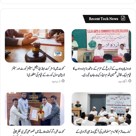
Recent Tech News
اردو زبان و ادب کے فروغ کے عزم کے ساتھ بزمِ اردو ادب کا
کنوٹ میں ڈسٹرکٹ اینڈ ایڈیشنل سیشنز کورٹ اور سینئر
قیام ایک قابلِ تحسین قدم : ایڈوکیٹ جاوید خیردی۔
ڈویژن سول کورٹ کے قیام کی منظوری!
5 گھنٹے ago
2 دن ago
’وندے ماترم‘ کا لزوم مسلمانوں کی آئینی ومذہبی آزادی کے
کنوٹ شہر و گوکونڈہ علاقے میں خصوصی گہری نظرِ ثانی