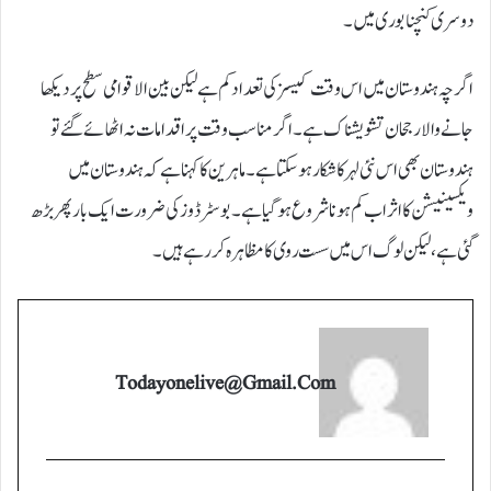
دوسری کنچنابوری میں۔
اگرچہ ہندوستان میں اس وقت کیسز کی تعداد کم ہے لیکن بین الاقوامی سطح پر دیکھا
جانے والا رجحان تشویشناک ہے۔ اگر مناسب وقت پر اقدامات نہ اٹھائے گئے تو
ہندوستان بھی اس نئی لہر کا شکار ہو سکتا ہے۔ ماہرین کا کہنا ہے کہ ہندوستان میں
ویکسینیشن کا اثر اب کم ہونا شروع ہو گیا ہے۔ بوسٹر ڈوز کی ضرورت ایک بار پھر بڑھ
گئی ہے، لیکن لوگ اس میں سست روی کا مظاہرہ کر رہے ہیں۔
Todayonelive@gmail.com