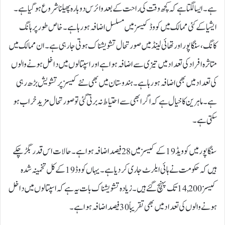
ہے۔ ایسا لگتا ہے کہ کچھ وقت کی راحت کے بعد وائرس دوبارہ پھیلنا شروع ہوگیا ہے۔
ایشیا کے کئی ممالک میں کووڈ کیسز میں مسلسل اضافہ ہو رہا ہے۔ خاص طور پر ہانگ
کانگ، سنگاپور اور تھائی لینڈ میں صورتحال تشویشناک ہوتی جا رہی ہے۔ ان ممالک میں
متاثرہ افراد کی تعداد میں تیزی سے اضافہ ہوا ہے اور اسپتالوں میں داخل ہونے والوں
کی تعداد میں بھی اضافہ ہو رہا ہے۔ ہندوستان میں بھی نئے کیسز پر تشویش بڑھ رہی
ہے۔ ماہرین کا خیال ہے کہ اگر ابھی سے احتیاط نہ برتی گئی تو صورتحال مزید خراب ہو
سکتی ہے۔
سنگاپور میں کوویڈ 19 کے کیسز میں 28 فیصد اضافہ ہوا ہے۔ حالات اس قدر بگڑ چکے
ہیں کہ حکومت نے ہائی ایلرٹ جاری کر دیا ہے۔ یہاں کووڈ 19کے کل تخمینہ شدہ
کیسز 14,200 تک پہنچ گئے ہیں۔ زیادہ تشویشناک بات یہ ہے کہ اسپتالوں میں داخل
ہونے والوں کی تعداد میں بھی تقریباً 30 فیصد اضافہ ہوا ہے۔