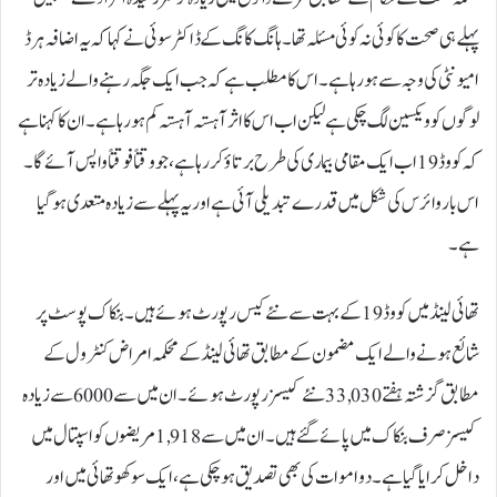
پہلے ہی صحت کا کوئی نہ کوئی مسئلہ تھا۔ ہانگ کانگ کے ڈاکٹر سوئی نے کہا کہ یہ اضافہ ہرڈ
امیونٹی کی وجہ سے ہو رہا ہے۔ اس کا مطلب ہے کہ جب ایک جگہ رہنے والے زیادہ تر
لوگوں کو ویکسین لگ چکی ہے لیکن اب اس کا اثر آہستہ آہستہ کم ہو رہا ہے۔ان کا کہنا ہے
کہ کووڈ 19 اب ایک مقامی بیماری کی طرح برتاؤ کر رہا ہے، جو وقتاً فوقتاً واپس آئے گا۔
اس بار وائرس کی شکل میں قدرے تبدیلی آئی ہے اور یہ پہلے سے زیادہ متعدی ہو گیا
ہے۔
تھائی لینڈ میں کووڈ 19کے بہت سے نئے کیس رپورٹ ہوئے ہیں۔ بنکاک پوسٹ پر
شائع ہونے والے ایک مضمون کے مطابق تھائی لینڈ کے محکمہ امراض کنٹرول کے
مطابق گزشتہ ہفتے 33,030 نئے کیسز رپورٹ ہوئے۔ ان میں سے 6000 سے زیادہ
کیسز صرف بنکاک میں پائے گئے ہیں۔ ان میں سے 1,918 مریضوں کو اسپتال میں
داخل کرایا گیا ہے۔ دو اموات کی بھی تصدیق ہو چکی ہے، ایک سوکھوتھائی میں اور