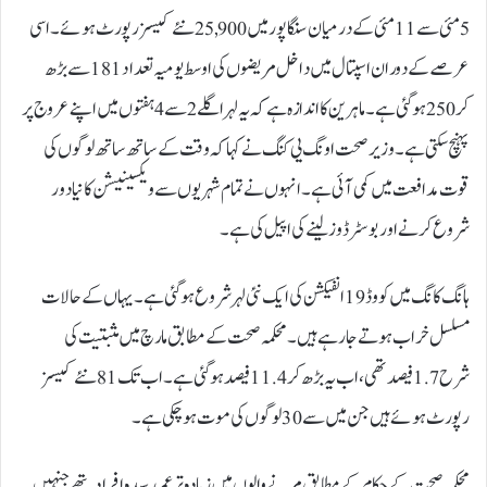
5 مئی سے 11 مئی کے درمیان سنگاپور میں 25,900 نئے کیسز رپورٹ ہوئے۔ اسی
عرصے کے دوران اسپتال میں داخل مریضوں کی اوسط یومیہ تعداد 181 سے بڑھ
کر 250 ہوگئی ہے۔ماہرین کا اندازہ ہے کہ یہ لہر اگلے 2 سے 4 ہفتوں میں اپنے عروج پر
پہنچ سکتی ہے۔ وزیر صحت اونگ یی کنگ نے کہا کہ وقت کے ساتھ ساتھ لوگوں کی
قوت مدافعت میں کمی آئی ہے۔ انہوں نے تمام شہریوں سے ویکسینیشن کا نیا دور
شروع کرنے اور بوسٹر ڈوز لینے کی اپیل کی ہے۔
ہانگ کانگ میں کووڈ 19 انفیکشن کی ایک نئی لہر شروع ہوگئی ہے۔ یہاں کے حالات
مسلسل خراب ہوتے جا رہے ہیں۔ محکمہ صحت کے مطابق مارچ میں مثبتیت کی
شرح 1.7 فیصد تھی، اب یہ بڑھ کر 11.4 فیصد ہو گئی ہے۔ اب تک 81 نئے کیسز
رپورٹ ہوئے ہیں جن میں سے 30 لوگوں کی موت ہو چکی ہے۔
محکمہ صحت کے حکام کے مطابق مرنے والوں میں زیادہ تر عمر رسیدہ افراد تھے جنہیں