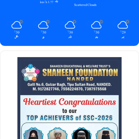
3.77 km/h
Scattered Clouds
30
30
30
30
29
℃
℃
℃
℃
℃
جمعہ
ہفتہ
اتوار
پیر
منگل