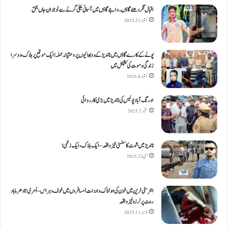
اقبال نگر دھنےگاؤں۔ واجےگاؤں میں آسمانی بجلی گرنے سے نوجوان جاں بحق
اکتوبر 21, 2025
پونے کے کارےگاؤں میں ناندیڑ کے دو بھائیوں پر وحشیانہ حملہ؛ ایک موقع پر ہلاک، دوسرا
زندگی و موت کی کشمکش میں
اکتوبر 4, 2025
اورنگ آباد پولیس کی ناندیڑ میں بڑی کارروائی
ستمبر 7, 2025
ناندیڑ میں شوٹ کا سنسنی خیز واقعہ – ایک ہلاک، ایک زخمی؛
مئی 12, 2025
انٹر سٹی ٹرین میں خون کی ہولناک واردات! مسافروں میں خوف و ہراس – اُمری تا دھرما باد
روٹ پر لرزہ خیز واقعہ
نومبر 11, 2025