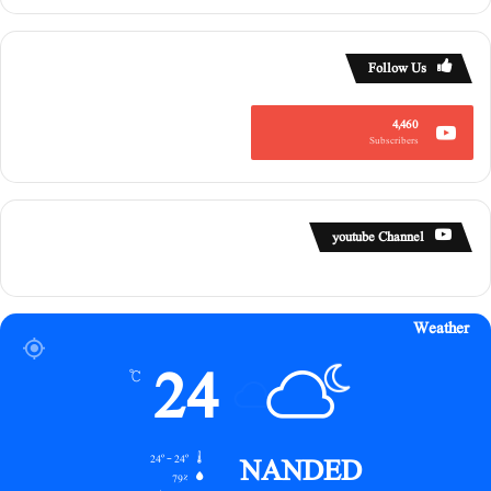
Follow Us
4,460
Subscribers
youtube Channel
Weather
24
℃
NANDED
24º - 24º
79%