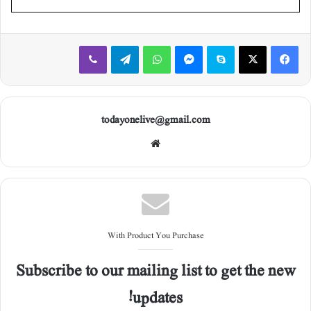
Viber
Telegram
WhatsApp
Messenger
Skype
X
Facebook
todayonelive@gmail.com
Web
site
With Product You Purchase
Subscribe to our mailing list to get the new
updates!