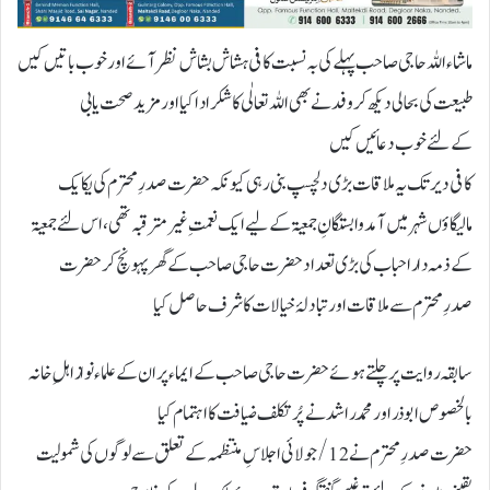
ماشاءاللہ حاجی صاحب پہلےکی بہ نسبت کافی ہشاش بشاش نظرآئےاورخوب باتیں کیں
طبیعت کی بحالی دیکھ کر وفدنےبھی اللہ تعالٰی کاشکراداکیااورمزیدصحت یابی
کےلئےخوب دعائیں کیں
کافی دیرتک یہ ملاقات بڑی دلچسپ بنی رہی کیونکہ حضرت صدرِمحترم کی یکایک
مالیگاؤں شہرمیں آمدوابستگانِ جمعیۃ کےلیےایک نعمتِ غیرمترقبہ تھی،اس لئےجمعیۃ
کےذمہ داراحباب کی بڑی تعداد حضرت حاجی صاحب کےگھرپہونچ کرحضرت
صدرِمحترم سےملاقات اور تبادلۂ خیالات کا شرف حاصل کیا
سابقہ روایت پرچلتےہوئےحضرت حاجی صاحب کےایماءپران کےعلماءنوازاہلِ خانہ
بالخصوص ابوذراورمحمدراشدنےپُرتکلف ضیافت کااہتمام کیا
حضرت صدرِمحترم نے12/جولائی اجلاسِ منتظمہ کےتعلق سےلوگوں کی شمولیت