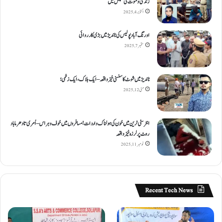
زندگی و موت کی کشمکش میں
اکتوبر 4, 2025
اورنگ آباد پولیس کی ناندیڑ میں بڑی کارروائی
ستمبر 7, 2025
ناندیڑ میں شوٹ کا سنسنی خیز واقعہ – ایک ہلاک، ایک زخمی؛
مئی 12, 2025
انٹر سٹی ٹرین میں خون کی ہولناک واردات! مسافروں میں خوف و ہراس – اُمری تا دھرما باد
روٹ پر لرزہ خیز واقعہ
نومبر 11, 2025
Recent Tech News