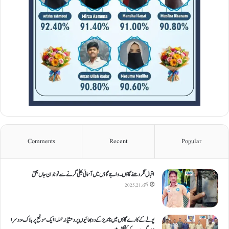
Comments
Recent
Popular
اقبال نگر دھنےگاؤں۔ واجےگاؤں میں آسمانی بجلی گرنے سے نوجوان جاں بحق
اکتوبر 21, 2025
پونے کے کارےگاؤں میں ناندیڑ کے دو بھائیوں پر وحشیانہ حملہ؛ ایک موقع پر ہلاک، دوسرا