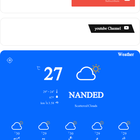
Subscribers
youtube Channel
Weather
27
℃
NANDED
29º - 24º
67%
3.58 km/h
Scattered Clouds
30
29
30
29
29
℃
℃
℃
℃
℃
اتوار
پیر
منگل
بدھ
جمعرات