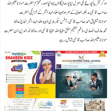
ہوکرتقریباًچھ بجےمکی منزل نیاپورہ مالیگاؤں پہونچاصدرمحترم حضرت مولاناحلیم اللہ
صاحب قاسمی مدظلہ العالی کےہمراہ جمعیۃ علماءمہاراشٹر کےخزانچی حضرت
مولانااشتیاق احمدصاحب قاسمی،آفس سیکریٹری جمعیۃ علماءمہاراشٹر الحاج حافظ
محمدعارف انصاری،ناظمِ تنظیم مفتی حفیظ اللہ حفیظ قاسمی اورحافظ نورالدین ابن حضرت
مولاناحلیم اللہ صاحب قاسمی شامل رہے