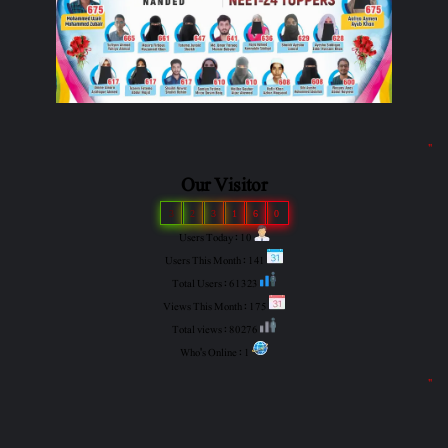
"
Our Visitor
3
2
3
1
6
0
Users Today : 10
Users This Month : 141
Total Users : 61323
Views This Month : 175
Total views : 80276
Who's Online : 1
"