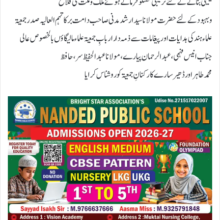
یقینی بنانےکےلئےترغیبی گفتگو فرماتےہوئےملک وملت کی فلاح
وبہبودکےلئےحضرت مولاناسیدارشدمدنی صاحب دامت برکاتہم العالیہ صدرجمعیۃ
علماءہندکی ہدایات اور پیغامات سےذمہ داراربابِ جمعیۃ علماءمالیگاؤں بالخصوص عالی
جناب انیس فہمی،عبدالرحمان پیارے،مولاناعبدالحفیظ سر،حافظ
محمدطاہراورڈھیرسارےکارکنانِ جمعیۃ کوروشناس کرایا