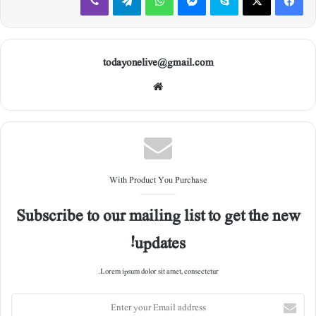
todayonelive@gmail.com
Web
site
With Product You Purchase
Subscribe to our mailing list to get the new
updates!
Lorem ipsum dolor sit amet, consectetur.
E
n