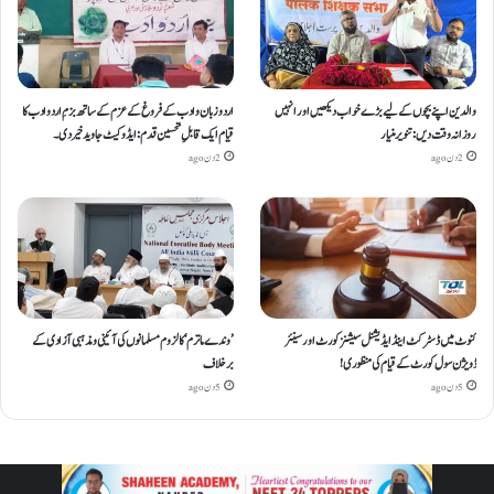
والدین اپنے بچوں کے لیے بڑے خواب دیکھیں اور انہیں
اردو زبان و ادب کے فروغ کے عزم کے ساتھ بزمِ اردو ادب کا
روزانہ وقت دیں : تنویر منیار
قیام ایک قابلِ تحسین قدم : ایڈوکیٹ جاوید خیردی۔
2 دن ago
2 دن ago
کنوٹ میں ڈسٹرکٹ اینڈ ایڈیشنل سیشنز کورٹ اور سینئر
’وندے ماترم‘ کا لزوم مسلمانوں کی آئینی ومذہبی آزادی کے
ڈویژن سول کورٹ کے قیام کی منظوری!
برخلاف
5 دن ago
5 دن ago