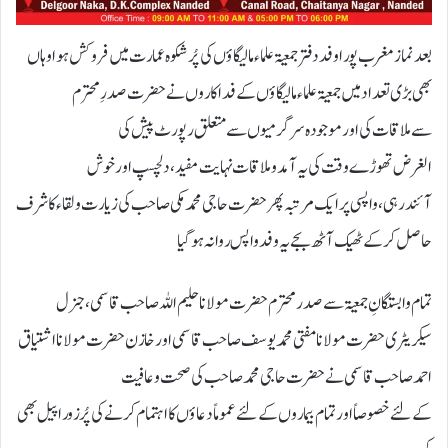
بعدنمازمغرب پوراوفددفترجمعیۃ علماءمالیگاؤں کی پُرشکوہ عمارت میں فروکش ہواوہاں
بھی بڑی تعدادمیں جمعیۃ علماءمالیگاؤں کےفداکاروں نےحضرت صدرِمحترم
سےملاقات کی اور موجودہ سرگرمیوں سےمتعلق رپورٹ پیش کی
الغرض تھوڑےوقت کی یہ آمدوملاقات نہایت مفید،دلچسپ اورخوش
آئندرہی،واپسی پرایک مرتبہ پھر حضرت حاجی محمدمکی صاحب کی زیارت ولقاءکاشرف
حاصل کرکے ٹھیک آٹھ بجے یہ وفدواپس روانہ ہوگیا
تمام وابستگانِ جمعیۃ سےصدرمحترم حضرت مولاناحلیم اللہ صاحب قاسمی،جنرل
سیکریٹری حضرت مولانامفتی محمدیوسف صاحب قاسمی اور خازن حضرت مولانااشتیاق
احمدصاحب قاسمی نےحضرت حاجی محمدصاحب کی صحت وعافیت
کےلئےخصوصاًاورتمام بیماروں کےلئےعموماًدعاؤں کااہتمام کرنےکی پُرزوراپیل بھی