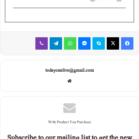
Viber
Telegram
WhatsApp
Messenger
Skype
X
Facebook
todayonelive@gmail.com
Web
site
With Product You Purchase
Subscribe to our mailing list to get the new