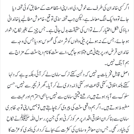
اگر کسی خاندان کی طرف سے خوش دلی اور اپنی استطاعت کے مطابق کوئی تحفہ دیا
جائے تو وہ ایک الگ معاملہ ہے، لیکن جب تحفہ سماجی توقع، خاموش مطالبے یا خاندانی
دباؤ کی شکل اختیار کرلے تو اس کی حقیقت بدل جاتی ہے۔ جس چیز کے بغیر نکاح دشوار
ہوجائے، جس کے نہ ہونے پر بیٹی والوں کو شرمندگی محسوس ہو، یا جس کی وجہ سے
خاندان قرض اور پریشانی میں مبتلا ہوجائیں، اسے سنّت کا نام دینا سنّت کے مزاج سے
ہم آہنگ نہیں۔
اصل قابلِ فخر بات یہ نہیں کہ دلہن کتنے ٹرک سامان لے کر آئی، بلکہ یہ ہے کہ دلہا
کتنے بلند اخلاق، کتنی قناعت اور کتنی ذمّہ داری لے کر آیا۔ گھر فرنیچر سے نہیں، حسنِ
سلوک سے آباد ہوتے ہیں؛ رشتے قیمتی سامان سے نہیں، باہمی احترام اور محبت سے
مضبوط ہوتے ہیں۔ اگر ہم واقعی سنّت کی پیروی کرنا چاہتے ہیں تو ہمیں اپنی توجہ ظاہری
سامان سے ہٹا کر ان اخلاقی اقدار پر مرکوز کرنی ہوگی جن پر رسول اللّٰہﷺ نے نکاح
کی بنیاد رکھی۔ جس دن معاشرہ سامان کی کثرت کے بجائے کردار کی بلندی کو عزّت کا