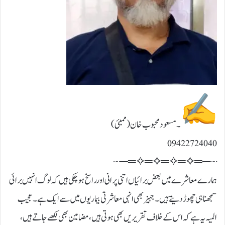
۔مسعود محبوب خان (ممبئی)
09422724040
┄─═✧═✧═✧═✧═─┄
ہمارے معاشرے میں بعض برائیاں اتنی پرانی اور راسخ ہوچکی ہیں کہ لوگ انہیں برائی
سمجھنا ہی چھوڑ دیتے ہیں۔ جہیز بھی انہی معاشرتی بیماریوں میں سے ایک ہے۔ عجیب
المیہ یہ ہے کہ اس کے خلاف تقریریں بھی ہوتی ہیں، مضامین بھی لکھے جاتے ہیں،