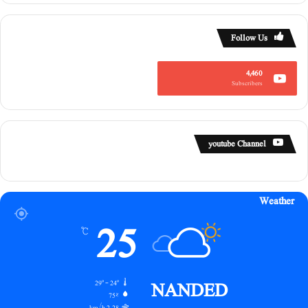
Follow Us
4,460
Subscribers
youtube Channel
Weather
25
℃
NANDED
29º - 24º
75%