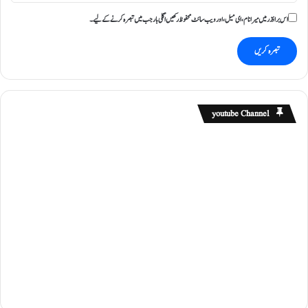
ع
ز
اس براؤزر میں میرا نام، ای میل، اور ویب سائٹ محفوظ رکھیں اگلی بار جب میں تبصرہ کرنے کےلیے۔
ی
ت
youtube Channel