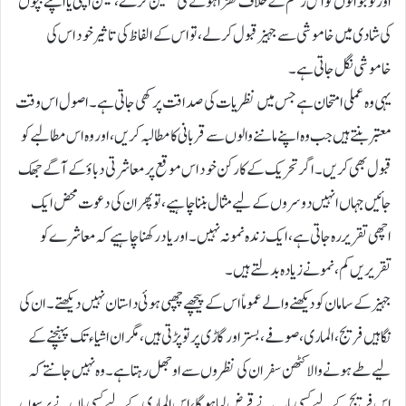
اور نوجوانوں کو اس رسم کے خلاف کھڑا ہونے کی تلقین کرے، لیکن اپنی یا اپنے بچّوں
کی شادی میں خاموشی سے جہیز قبول کرلے، تو اس کے الفاظ کی تاثیر خود اس کی
خاموشی نگل جاتی ہے۔
یہی وہ عملی امتحان ہے جس میں نظریات کی صداقت پرکھی جاتی ہے۔ اصول اس وقت
معتبر بنتے ہیں جب وہ اپنے ماننے والوں سے قربانی کا مطالبہ کریں، اور وہ اس مطالبے کو
قبول بھی کریں۔ اگر تحریک کے کارکن خود اس موقع پر معاشرتی دباؤ کے آگے جھک
جائیں جہاں انہیں دوسروں کے لیے مثال بننا چاہیے، تو پھر ان کی دعوت محض ایک
اچھی تقریر رہ جاتی ہے، ایک زندہ نمونہ نہیں۔ اور یاد رکھنا چاہیے کہ معاشرے کو
تقریریں کم، نمونے زیادہ بدلتے ہیں۔
جہیز کے سامان کو دیکھنے والے عموماً اس کے پیچھے چھپی ہوئی داستان نہیں دیکھتے۔ ان کی
نگاہیں فریج، الماری، صوفے، بستر اور گاڑی پر تو پڑتی ہیں، مگر ان اشیاء تک پہنچنے کے
لیے طے ہونے والا کٹھن سفر ان کی نظروں سے اوجھل رہتا ہے۔ وہ نہیں جانتے کہ
اس فریج کے لیے کسی باپ نے قرض لیا ہوگا، اس الماری کے لیے کسی ماں نے برسوں