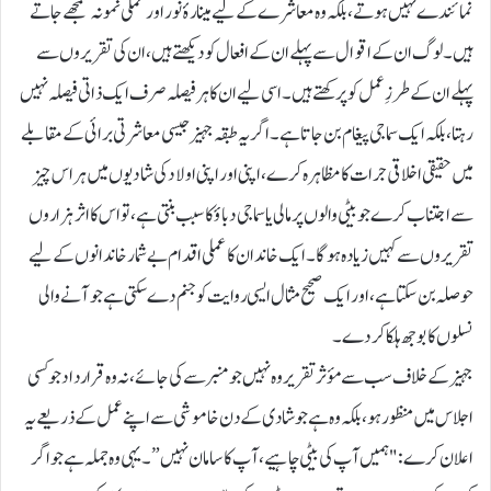
نمائندے نہیں ہوتے، بلکہ وہ معاشرے کے لیے مینارۂ نور اور عملی نمونہ سمجھے جاتے
ہیں۔ لوگ ان کے اقوال سے پہلے ان کے افعال کو دیکھتے ہیں، ان کی تقریروں سے
پہلے ان کے طرزِ عمل کو پرکھتے ہیں۔ اسی لیے ان کا ہر فیصلہ صرف ایک ذاتی فیصلہ نہیں
رہتا، بلکہ ایک سماجی پیغام بن جاتا ہے۔ اگر یہ طبقہ جہیز جیسی معاشرتی برائی کے مقابلے
میں حقیقی اخلاقی جرات کا مظاہرہ کرے، اپنی اور اپنی اولاد کی شادیوں میں ہر اس چیز
سے اجتناب کرے جو بیٹی والوں پر مالی یا سماجی دباؤ کا سبب بنتی ہے، تو اس کا اثر ہزاروں
تقریروں سے کہیں زیادہ ہوگا۔ ایک خاندان کا عملی اقدام بے شمار خاندانوں کے لیے
حوصلہ بن سکتا ہے، اور ایک صحیح مثال ایسی روایت کو جنم دے سکتی ہے جو آنے والی
نسلوں کا بوجھ ہلکا کردے۔
جہیز کے خلاف سب سے مؤثر تقریر وہ نہیں جو منبر سے کی جائے، نہ وہ قرارداد جو کسی
اجلاس میں منظور ہو، بلکہ وہ ہے جو شادی کے دن خاموشی سے اپنے عمل کے ذریعے یہ
اعلان کرے: "ہمیں آپ کی بیٹی چاہیے، آپ کا سامان نہیں”۔ یہی وہ جملہ ہے جو اگر