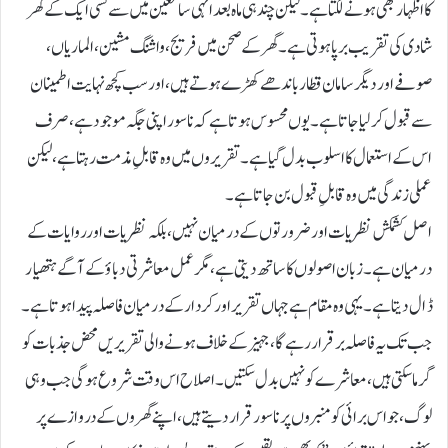
کا اظہار بھی ہونے لگتا ہے۔ لیکن چند ہی ماہ بعد انہی سامعین میں سے کسی ایک کے گھر
شادی کی تقریب برپا ہوتی ہے۔ گھر کے صحن میں فریج، واشنگ مشین، الماریاں،
صوفے اور دیگر سامان قطار باندھے کھڑے ہوتے ہیں، اور سب کچھ نہایت اطمینان
سے قبول کرلیا جاتا ہے۔ یوں محسوس ہوتا ہے کہ ناسور اپنی جگہ موجود ہے، صرف
اس کے استعمال کا اسلوب بدل گیا ہے۔ تقریروں میں وہ قابلِ مذمت رہتا ہے، لیکن
عملی زندگی میں وہ قابلِ قبول بن جاتا ہے۔
اصل کشمکش نظریات اور ضرورتوں کے درمیان نہیں، بلکہ نظریات اور روایات کے
درمیان ہے۔ زبان اصولوں کا ساتھ دیتی ہے، مگر عمل معاشرتی دباؤ کے آگے ہتھیار
ڈال دیتا ہے۔ یہی وہ مقام ہے جہاں تقریر اور کردار کے درمیان فاصلہ پیدا ہوتا ہے۔
جب تک یہ فاصلہ برقرار رہے گا، جہیز کے خلاف ہونے والی تقریریں محض جذبات کو
گرما سکتی ہیں، معاشرے کو نہیں بدل سکتیں۔ اصلاح اس وقت شروع ہوگی جب وہی
لوگ، جو اس برائی کو منبروں پر ناسور قرار دیتے ہیں، اپنے گھروں کے دروازے پر