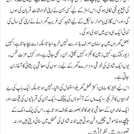
کی جمع پونجی نکالی ہوگی، اس بستر کے لیے کسی بہن نے اپنی خواہشات قربان کی ہوں
گی، اور اس گاڑی یا موٹر سائیکل کے لیے شاید کسی غریب گھرانے نے اپنی کئی سال کی
کمائی ایک ہی دن میں لٹا دی ہوگی۔
بعض گھروں میں یہ سامان صرف بازار سے نہیں خریدا جاتا، بلکہ اسے بیچا جاتا ہے: کہیں
زیور بکتا ہے، کہیں زمین کا ٹکڑا، کہیں کھیتی رہن رکھی جاتی ہے، اور کہیں عزتِ نفس۔
یوں ایک شادی کی خوشی، دوسرے گھر کے لیے برسوں کی معاشی پریشانی کا آغاز بن
جاتی ہے۔
اس لیے جہیز کا سامان اکثر محض گھریلو استعمال کی اشیاء نہیں ہوتا، بلکہ ایک باپ کی بے
خوابیوں کا فرنیچر، ایک ماں کے آنسوؤں کی پیکنگ، ایک بہن کی قربانیوں کی قیمت، اور
ایک خاندان کے معاشی بوجھ کا خوبصورت غلاف ہوتا ہے۔ اس کی چمک دمک کے
پیچھے وہ خاموش چیخیں دفن ہوتی ہیں جو نہ شادی کی محفل میں سنائی دیتی ہیں اور نہ
تصویروں میں نظر آتی ہیں۔