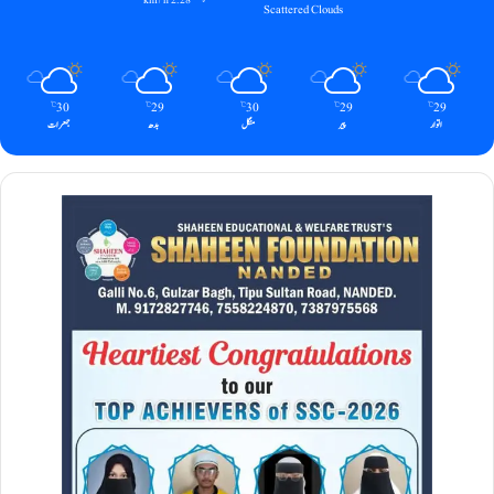
2.28 km/h
Scattered Clouds
30
29
30
29
29
℃
℃
℃
℃
℃
اتوار
پیر
منگل
بدھ
جمعرات