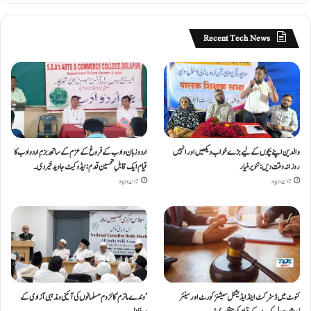
Recent Tech News
والدین اپنے بچوں کے لیے بڑے خواب دیکھیں اور انہیں
اردو زبان و ادب کے فروغ کے عزم کے ساتھ بزمِ اردو ادب کا
روزانہ وقت دیں : تنویر منیار
قیام ایک قابلِ تحسین قدم : ایڈوکیٹ جاوید خیردی۔
2 دن ago
2 دن ago
کنوٹ میں ڈسٹرکٹ اینڈ ایڈیشنل سیشنز کورٹ اور سینئر
’وندے ماترم‘ کا لزوم مسلمانوں کی آئینی ومذہبی آزادی کے