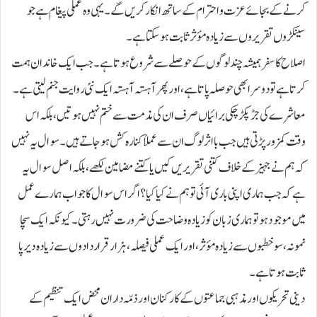
کرنے کے بجائے عزت و احترام کے ساتھ انکار کریں گے۔ یہی وہ عملی پیغام ہے جو
سینکڑوں تقریروں سے زیادہ مؤثر ثابت ہوسکتا ہے۔
اصلاح کا سفر ہمیشہ چند لوگوں کے حوصلے سے شروع ہوتا ہے۔ جب ایک خاندان ہمت
کرتا ہے تو دوسرا بھی حوصلہ پاتا ہے، اور پھر آہستہ آہستہ ایک نئی روایت جنم لیتی ہے۔
معاشرے کی جڑ پکڑ چکی برائیاں صرف ان کی مذمت سے ختم نہیں ہوتیں، بلکہ اس
وقت کمزور پڑتی ہیں جب بااثر لوگ ان سے عملاً کنارہ کش ہوجاتے ہیں۔ سوال یہ نہیں
کہ ہم نے جہیز کے خلاف کتنی تقریریں کیں یا کتنے مضامین لکھے، بلکہ اصل سوال یہ
ہے کہ جب ہماری اپنی باری آئی تو ہم نے کیا کیا؟ اگر اس سوال کا جواب ہمارے عمل
میں موجود ہو تو ہماری زبان کو زیادہ وضاحت کی ضرورت نہیں رہتی۔ کیونکہ ایک سچا
نمونہ، سو خطبوں سے زیادہ مؤثر، اور ایک عملی فیصلہ، ہزار قراردادوں سے زیادہ دیرپا
ثابت ہوتا ہے۔
دینی تحریکوں اور مذہبی جماعتوں کے کارکنان اور ذمّہ داران محض ایک تنظیم کے