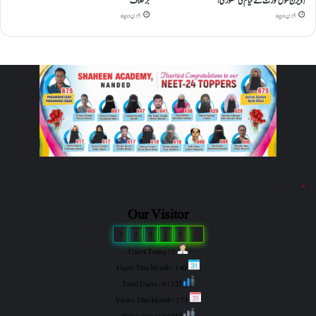
ڈویژن سول کورٹ کے قیام کی منظوری!
برخلاف
5 دن ago
5 دن ago
"
Our Visitor
2
2
3
1
6
0
Users Today : 9
Users This Month : 140
Total Users : 61322
Views This Month : 173