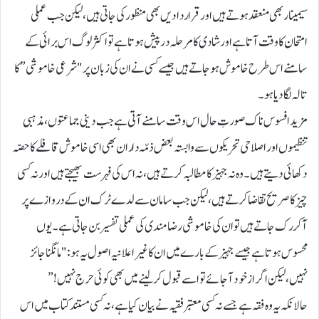
سیمینار بھی منعقد ہوتے ہیں اور قراردادیں بھی منظور کی جاتی ہیں، لیکن جب عملی
امتحان کا وقت آتا ہے اور شادی کا مرحلہ درپیش ہوتا ہے تو اکثر لوگ اس برائی کے
سامنے اس طرح خاموش ہوجاتے ہیں جیسے کسی نے ان کی زبان پر "شرعی خاموشی” کا
تالہ لگا دیا ہو۔
مزید افسوس ناک صورتِ حال اس وقت سامنے آتی ہے جب دینی جماعتوں، مذہبی
تنظیموں اور اصلاحی تحریکوں سے وابستہ بعض ذمّہ داران بھی اسی خاموش قافلے کا حصّہ
دکھائی دیتے ہیں۔ وہ نہ جہیز کا مطالبہ کرتے ہیں، نہ اس کی فہرست بھیجتے ہیں اور نہ کسی
چیز کا صریح تقاضا کرتے ہیں، لیکن جب سامان سے لدے ٹرک ان کے دروازے پر
آکر رک جاتے ہیں تو ان کی خاموشی رضامندی کی عملی تفسیر بن جاتی ہے۔ یوں
محسوس ہوتا ہے جیسے جہیز کے بارے میں ان کا غیر اعلانیہ اصول یہ ہو: "مانگنا جائز
نہیں، لیکن اگر ازخود آجائے تو اسے قبول کر لینے میں بھی کوئی حرج نہیں!”
حالانکہ یہ وہ فقہ ہے جسے نہ کسی معتبر فقیہ نے بیان کیا ہے، نہ کسی مستند کتاب میں اس