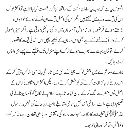
افسوس یہ ہے کہ جب یہ سامان دلہن کے ساتھ سجا کر رخصت کیا جاتا ہے تو اکثر لوگ
اس کی قیمت روپے میں گنتے ہیں، مگر اس کی اصل قیمت ان ٹوٹے ہوئے خوابوں،
بڑھتے ہوئے قرضوں اور خاموش آنسوؤں میں ادا کی جاچکی ہوتی ہے۔ اگر جہیز وصول
کرنے والا ایک لمحے کے لیے بھی اس سامان کے پیچھے چھپی اس انسانی قیمت کا تصور
کرلے، تو شاید بہت سے بھرے ہوئے ٹرک اپنے منزل تک پہنچنے سے پہلے ہی واپس
لوٹ جائیں۔
ہمارے معاشرے میں بعض لوگ جہیز کے حق میں تاریخی یا مذہبی مثالیں پیش کرکے
اس رواج کو جائز ثابت کرنے کی کوشش کرتے ہیں، لیکن اکثر ان مثالوں کو ان کے
اصل پس منظر سے الگ کرکے بیان کیا جاتا ہے۔ اسلام نے نکاح کو آسان بنانے کی
تعلیم دی ہے، اسے معاشی آزمائش یا سماجی مقابلے کا میدان بنانے کی نہیں۔ رسول
اللّٰہﷺ کی تعلیمات کا خلاصہ سہولت، سادگی، تقویٰ اور باہمی تعاون ہے، نہ کہ نمود
و نمائش، تفاخر اور مالی بوجھ۔