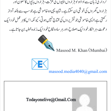
کردار کی زبان سے ادا ہو تو ہزاروں بیٹیوں کی عزّت، ہزاروں باپوں کا سکون اور
ہزاروں گھروں کی خوشی بن سکتا ہے۔ شاید یہی وہ خاموشی ہے جو سب سے بلند آواز
رکھتی ہے؛ ایسی خاموشی جو تقریروں کی محتاج نہیں ہوتی، کیونکہ اس کا ہر عمل خود ایک
دعوت، ہر انکار خود ایک اصلاح، اور ہر سادہ نکاح خود ایک زندہ خطبہ بن جاتا ہے۔
Masood M. Khan (Mumbai)
masood.media4040@gmail.com
Todayonelive@gmail.com