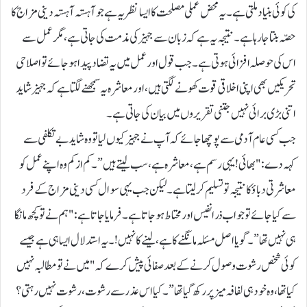
کی کوئی بنیاد ملتی ہے۔ یہ محض عملی مصلحت کا ایسا نظریہ ہے جو آہستہ آہستہ دینی مزاج کا
حصّہ بنتا جارہا ہے۔ نتیجہ یہ ہے کہ زبان سے جہیز کی مذمت کی جاتی ہے، مگر عمل سے
اس کی حوصلہ افزائی ہوتی ہے۔ جب قول اور عمل میں یہ تضاد پیدا ہوجائے تو اصلاحی
تحریکیں بھی اپنی اخلاقی قوت کھونے لگتی ہیں، اور معاشرہ یہ سمجھنے لگتا ہے کہ جہیز شاید
اتنی بڑی برائی نہیں جتنی تقریروں میں بیان کی جاتی ہے۔
جب کسی عام آدمی سے پوچھا جائے کہ آپ نے جہیز کیوں لیا تو وہ شاید بے تکلفی سے
کہہ دے: "بھائی! یہی رسم ہے، معاشرہ ہے، سب لیتے ہیں”۔ کم از کم وہ اپنے عمل کو
معاشرتی دباؤ کا نتیجہ تو تسلیم کرلیتا ہے۔ لیکن جب یہی سوال کسی دینی مزاج کے فرد
سے کیا جائے تو جواب ذرا نفیس اور محتاط ہوجاتا ہے۔ فرمایا جاتا ہے: "ہم نے تو کچھ مانگا
ہی نہیں تھا”۔ گویا اصل مسئلہ مانگنے کا ہے، لینے کا نہیں!۔ یہ استدلال ایسا ہی ہے جیسے
کوئی شخص رشوت وصول کرنے کے بعد صفائی پیش کرے کہ "میں نے تو مطالبہ نہیں
کیا تھا، وہ خود ہی لفافہ میز پر رکھ گیا تھا”۔ کیا اس عذر سے رشوت، رشوت نہیں رہتی؟