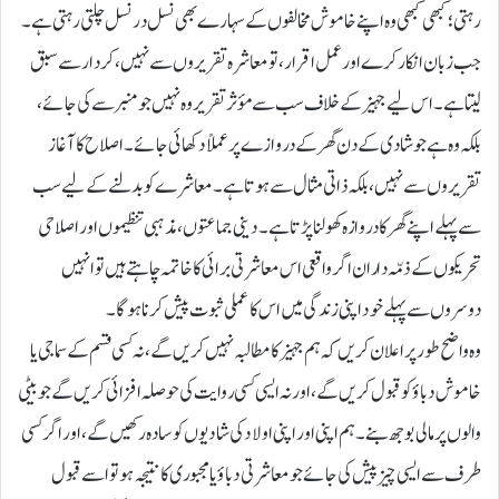
رہتی؛ کبھی کبھی وہ اپنے خاموش مخالفوں کے سہارے بھی نسل در نسل چلتی رہتی ہے۔
جب زبان انکار کرے اور عمل اقرار، تو معاشرہ تقریروں سے نہیں، کردار سے سبق
لیتا ہے۔ اس لیے جہیز کے خلاف سب سے مؤثر تقریر وہ نہیں جو منبر سے کی جائے،
بلکہ وہ ہے جو شادی کے دن گھر کے دروازے پر عملاً دکھائی جائے۔ اصلاح کا آغاز
تقریروں سے نہیں، بلکہ ذاتی مثال سے ہوتا ہے۔ معاشرے کو بدلنے کے لیے سب
سے پہلے اپنے گھر کا دروازہ کھولنا پڑتا ہے۔ دینی جماعتوں، مذہبی تنظیموں اور اصلاحی
تحریکوں کے ذمّہ داران اگر واقعی اس معاشرتی برائی کا خاتمہ چاہتے ہیں تو انہیں
دوسروں سے پہلے خود اپنی زندگی میں اس کا عملی ثبوت پیش کرنا ہوگا۔
وہ واضح طور پر اعلان کریں کہ ہم جہیز کا مطالبہ نہیں کریں گے، نہ کسی قسم کے سماجی یا
خاموش دباؤ کو قبول کریں گے، اور نہ ایسی کسی روایت کی حوصلہ افزائی کریں گے جو بیٹی
والوں پر مالی بوجھ بنے۔ ہم اپنی اور اپنی اولاد کی شادیوں کو سادہ رکھیں گے، اور اگر کسی
طرف سے ایسی چیز پیش کی جائے جو معاشرتی دباؤ یا مجبوری کا نتیجہ ہو تو اسے قبول