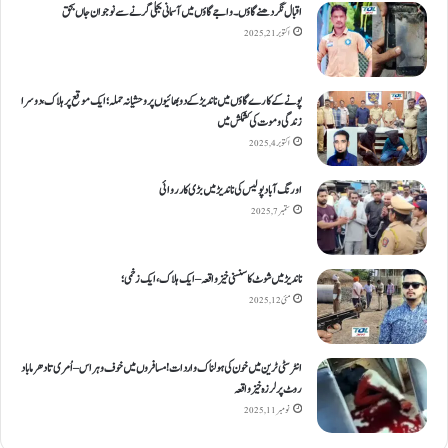
اقبال نگر دھنےگاؤں۔ واجےگاؤں میں آسمانی بجلی گرنے سے نوجوان جاں بحق
اکتوبر 21, 2025
پونے کے کارےگاؤں میں ناندیڑ کے دو بھائیوں پر وحشیانہ حملہ؛ ایک موقع پر ہلاک، دوسرا
زندگی و موت کی کشمکش میں
اکتوبر 4, 2025
اورنگ آباد پولیس کی ناندیڑ میں بڑی کارروائی
ستمبر 7, 2025
ناندیڑ میں شوٹ کا سنسنی خیز واقعہ – ایک ہلاک، ایک زخمی؛
مئی 12, 2025
انٹر سٹی ٹرین میں خون کی ہولناک واردات! مسافروں میں خوف و ہراس – اُمری تا دھرما باد
روٹ پر لرزہ خیز واقعہ
نومبر 11, 2025