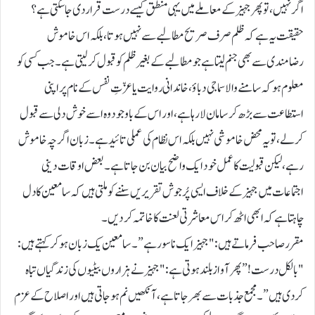
اگر نہیں، تو پھر جہیز کے معاملے میں یہی منطق کیسے درست قرار دی جاسکتی ہے؟
حقیقت یہ ہے کہ ظلم صرف صریح مطالبے سے نہیں ہوتا، بلکہ اس خاموش
رضامندی سے بھی جنم لیتا ہے جو مطالبے کے بغیر ظلم کو قبول کرلیتی ہے۔ جب کسی کو
معلوم ہو کہ سامنے والا سماجی دباؤ، خاندانی روایت یا عزّتِ نفس کے نام پر اپنی
استطاعت سے بڑھ کر سامان لا رہا ہے، اور اس کے باوجود وہ اسے خوش دلی سے قبول
کرلے، تو یہ محض خاموشی نہیں بلکہ اس نظام کی عملی تائید ہے۔ زبان اگرچہ خاموش
رہے، لیکن قبولیت کا عمل خود ایک واضح بیان بن جاتا ہے۔ بعض اوقات دینی
اجتماعات میں جہیز کے خلاف ایسی پُرجوش تقریریں سننے کو ملتی ہیں کہ سامعین کا دل
چاہتا ہے کہ ابھی اٹھ کر اس معاشرتی لعنت کا خاتمہ کردیں۔
مقرر صاحب فرماتے ہیں: "جہیز ایک ناسور ہے”۔ سامعین یک زبان ہوکر کہتے ہیں:
"بالکل درست!” پھر آواز بلند ہوتی ہے: "جہیز نے ہزاروں بیٹیوں کی زندگیاں تباہ
کردی ہیں”۔ مجمع جذبات سے بھر جاتا ہے، آنکھیں نم ہوجاتی ہیں اور اصلاح کے عزم