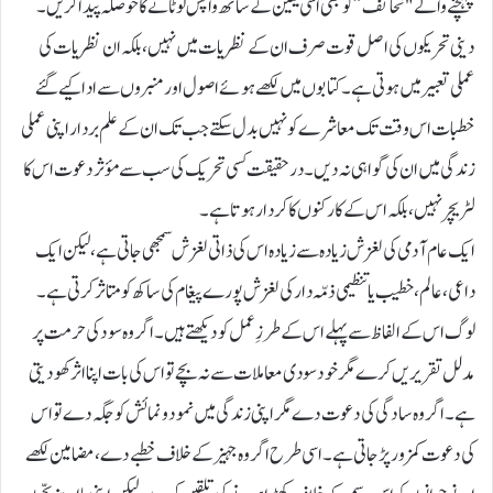
پہنچنے والے "تحائف” کو بھی اسی یقین کے ساتھ واپس لوٹانے کا حوصلہ پیدا کریں۔
دینی تحریکوں کی اصل قوت صرف ان کے نظریات میں نہیں، بلکہ ان نظریات کی
عملی تعبیر میں ہوتی ہے۔ کتابوں میں لکھے ہوئے اصول اور منبروں سے ادا کیے گئے
خطبات اس وقت تک معاشرے کو نہیں بدل سکتے جب تک ان کے علم بردار اپنی عملی
زندگی میں ان کی گواہی نہ دیں۔ درحقیقت کسی تحریک کی سب سے مؤثر دعوت اس کا
لٹریچر نہیں، بلکہ اس کے کارکنوں کا کردار ہوتا ہے۔
ایک عام آدمی کی لغزش زیادہ سے زیادہ اس کی ذاتی لغزش سمجھی جاتی ہے، لیکن ایک
داعی، عالم، خطیب یا تنظیمی ذمّہ دار کی لغزش پورے پیغام کی ساکھ کو متاثر کرتی ہے۔
لوگ اس کے الفاظ سے پہلے اس کے طرزِ عمل کو دیکھتے ہیں۔ اگر وہ سود کی حرمت پر
مدلل تقریریں کرے مگر خود سودی معاملات سے نہ بچے تو اس کی بات اپنا اثر کھو دیتی
ہے۔ اگر وہ سادگی کی دعوت دے مگر اپنی زندگی میں نمود و نمائش کو جگہ دے تو اس
کی دعوت کمزور پڑ جاتی ہے۔ اسی طرح اگر وہ جہیز کے خلاف خطبے دے، مضامین لکھے