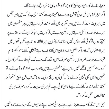
معیار بنا لے گا، اسی دن جہیز کا بوجھ خودبخود ہلکا پڑنا شروع ہوجائے گا۔
اگر جہیز کو زبان مل جاتی تو شاید وہ بڑے اطمینان سے کہتا: "عجیب لوگ ہیں! ہر مجلس
میں میری مذمت کرتے ہیں، ہر تقریر میں مجھے لعنت قرار دیتے ہیں، ہر مضمون میں
میرے خلاف دلائل دیتے ہیں، لیکن جب میں ٹرکوں میں سجا کر ان کے دروازے پر
پہنچتا ہوں تو کوئی مجھے واپس نہیں لوٹاتا۔ زبانوں پر میرا انکار ہوتا ہے، مگر ہاتھوں میں
میرا استقبال”۔ اور اگر بعض ذمّہ داران اس کا جواب دیتے تو شاید کہتے: "دیکھو! ہم
تمہارے خلاف ضرور ہیں، لیکن صرف اس وقت تک جب تک تم ہمارے گھر کا رخ نہ
کرو۔ ہم تمہیں مانگتے نہیں، اس لیے مطمئن رہتے ہیں؛ اور جب تم ازخود آجاتے ہو تو
تمہیں واپس بھی نہیں کرتے، تاکہ کسی کی دل آزاری نہ ہو!”۔ تب شاید جہیز مسکرا کر
کہتا: "مجھے زندہ رکھنے کے لیے اتنا ہی کافی ہے۔ تم میری حمایت نہ کرو، صرف میری
مخالفت پر عمل نہ کرو”۔
یہی اس مسئلے کا سب سے بڑا المیہ ہے۔ برائی ہمیشہ اپنے حامیوں کے سہارے زندہ نہیں