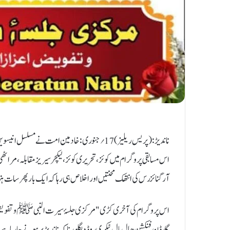
ناندیڑ:(پریس ریلیز)17؍جنوری: خادمین امت نے مس
اس مسابقی پروگرام میں کوئز، تحریری کوئز، لیکچر سیریزمقابلہ، مراٹ
آرگنائزرس کی انتھک محنتیں اور اخلاص ہی رہا کہ ایک بار پھر سات