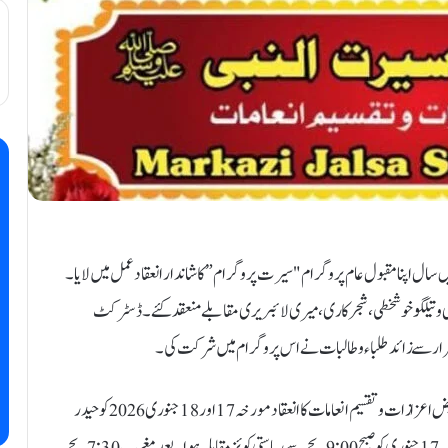
لسل انیسویں سال اپنا مقبول عام پروگرام "سیرت پروگرام” کا شاندار انعقاد عمل میں لایا۔
ھی و تیلگو خوشخطی، شجر کاری ، میری لائبریری مقابلے منعقد کئے۔ ڈسٹرکٹ
 ہزار سے زائد طلباء و طالبات نے اس پروگرام میں شرکت کی۔
اس پروگرام کی آخری کڑی "مرکزی جلسۂ سیرت النبیﷺ و تفویض اعزازات و تقسیم انعامات کا انعقاد مورخہ 17 اور 18 جنوری 2026 کو حیدر
گارڈن فنکشن ھال مال ٹیکری روڈ دیگلور ناکہ ناندیڑ پر ہونے جارہا ہے۔ 17 جنوری کو صبح 9:00 بجے سے ریاستی کوئز مقابلہ ہوا۔ بعد مغرب 7:30 بجے