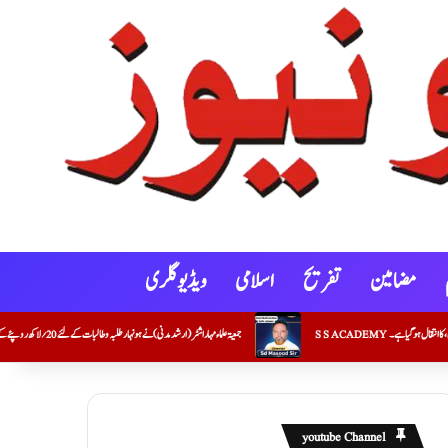
مضامین
تفریح
اسلامی
ویڈیو گلری
جمعیۃعلماء مہاراشٹر (ارشد مدنی)نے ہونہار طلبہ و طالبات کے لئے20؍ لاکھ روپئے کے اسکالرشپ کے چیک جاری کئے
youtube Channel