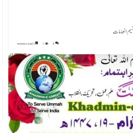
یم انعامات
2 minutes read
1
0