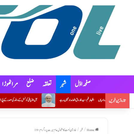
صفحہ اوّل
شہر
تعلقہ
ضلع
مراٹھوڑ ا
اظہارِ غم – سید فاروق انعامدار نہیں رہے
آل انڈیا ملی کونسل کے وفد کی صدر کے پی سی سی سے ملاقات؛ سیاسی نمائندگی، تحفظات او
تازہ ترین خبریں
Home
/
شہر
/
خادمین اُمت کامقبول عام سیرت پروگرام-19