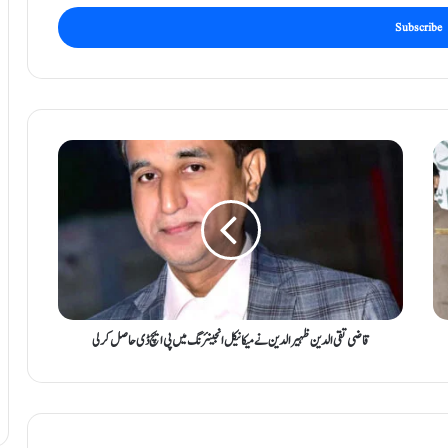
ق
ا
ض
ی
ت
ق
ی
ا
ل
د
قاضی تقی الدین ظہیرالدین نے میکانیکل انجینئرنگ میں پی ایچ ڈی حاصل کرلی
ی
ن
ظ
ہ
ی