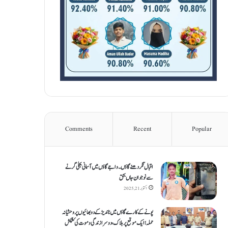
Comments
Recent
Popular
اقبال نگر دھنےگاؤں۔ واجےگاؤں میں آسمانی بجلی گرنے
سے نوجوان جاں بحق
اکتوبر 21, 2025
پونے کے کارےگاؤں میں ناندیڑ کے دو بھائیوں پر وحشیانہ
حملہ؛ ایک موقع پر ہلاک، دوسرا زندگی و موت کی کشمکش