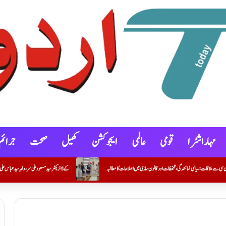
مہاراشٹرا
قومی
عالمی
ایجوکشن
کھیل
صحت
جرائم
ر قانون سازی میں اصلاحات کا مطالبہ
S S ACADEMY کے ڈائریکٹر سید مسعود علی سر، ولدِ سید عباس علی، کا انتقال ہو گیا ہے۔