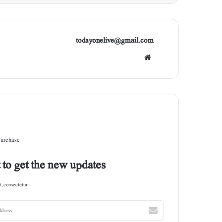
todayonelive@gmail.com
Web
site
Purchase
 to get the new updates!
, consectetur.
E
n