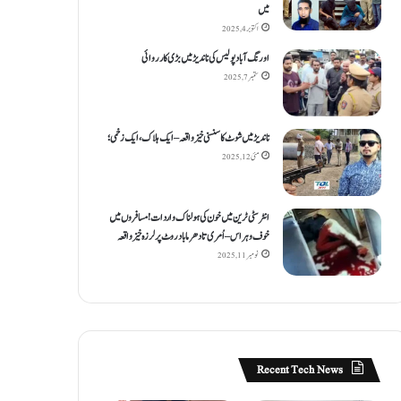
میں
اکتوبر 4, 2025
اورنگ آباد پولیس کی ناندیڑ میں بڑی کارروائی
ستمبر 7, 2025
ناندیڑ میں شوٹ کا سنسنی خیز واقعہ – ایک ہلاک، ایک زخمی؛
مئی 12, 2025
انٹر سٹی ٹرین میں خون کی ہولناک واردات! مسافروں میں
خوف و ہراس – اُمری تا دھرما باد روٹ پر لرزہ خیز واقعہ
نومبر 11, 2025
Recent Tech News