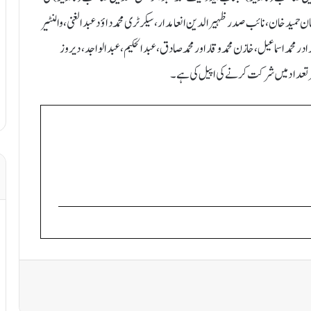
 حمید خان، نائب صدر ظہیرالدین انعامدار، سیکرٹری محمد داؤد عبدالغنی ، والنٹیر
 پٹھان، سیرت پروگرام-۱۹ کے آرگنائزر برادر محمد اسماعیل، خازن محمد وقاراور محمد صادق، عبدالحکیم،عبدالواجد،دیروز
ثیر تعداد میں شرکت کرنے کی اپیل کی ہے۔