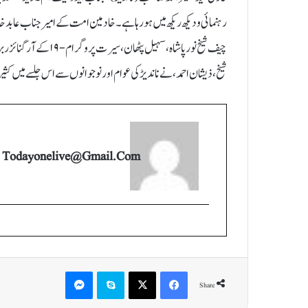
رہنمائی و دیکھ ریکھ میں ہو رہا ہے۔ خادمین امت کے امیر جناب عابد خان
چیف شیخ نور پاشاہ، سہیل
شیخ،ذیشان احمد، نے ناندیڑ کی عوام اور نوجوانوں سے اس جلسے میں ک
Todayonelive@gmail.com
Messenger
Skype
X
Facebook
Share