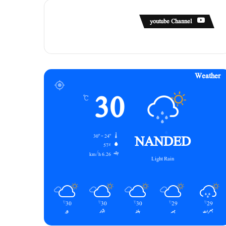
youtube Channel
Weather
30
℃
NANDED
30º - 24º
57%
6.26 km/h
Light Rain
30
30
30
29
29
℃
℃
℃
℃
℃
جمعرات
جمعہ
ہفتہ
اتوار
پیر