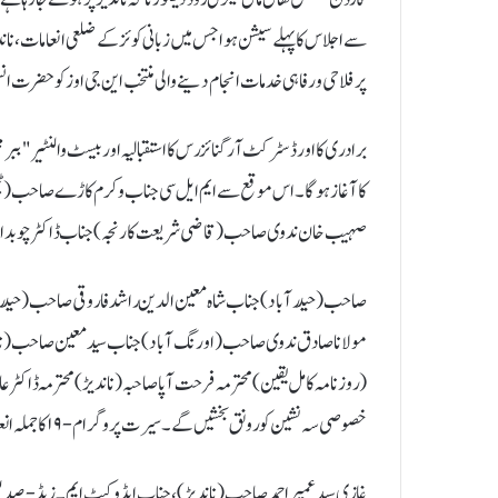
سے اجلاس کا پہلے سیشن ہوا جس میں زبانی کوئز کے ضلعی انعامات، نان
پر فلاحی و رفاہی خدمات انجام دینے والی منتخب این جی اوز کو حضرت انسؓ
کا آغاز ہوگا۔ اس موقع سے ایم ایل سی جناب وکرم کاڑے صاحب(ٹیچر 
صہیب خان ندوی صاحب (قاضی شریعت کارنجہ) جناب ڈاکٹر چوبدار محم
صاحب (حیدرآباد) جناب شاہ معین الدین راشد فاروقی صاحب (حیدر
مولانا صادق ندوی صاحب (اورنگ آباد) جناب سید معین صاحب (نا
(روزنامہ کامل یقین) محترمہ فرحت آپا صاحبہ (ناندیڑ) محترمہ ڈاکٹر عال
خصوصی سہ نشین کو رونق بخشیں گے۔سیرت پروگرام-۱۹ کا جملہ انعقاد سرپرست ونگراں حضرت مفتی محمد کوثر آفاق صاحب ( پر بھنی)،حضرت مفتی
غازی سید عمیر احمد صاحب (ناندیڑ)،جناب ایڈوکیٹ ایم ۔ زیڈ-صدی