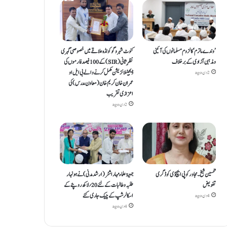
’وندے ماترم‘ کا لزوم مسلمانوں کی آئینی
کنوٹ شہر و گوکونڈہ علاقے میں خصوصی گہری
ومذہبی آزادی کے برخلاف
نظرِ ثانی (SIR) کے 100 فیصد فارموں کی
ڈیجیٹلائزیشن مکمل کرنے والے بی ایل او
2 دن ago
عمران خان کریم خان (معاون مدرس) کی
اعزازی تقریب
2 دن ago
تحسین شیخ۔ مجاور کو پی ایچ ڈی کو ڈگری
جمعیۃعلماء مہاراشٹر (ارشد مدنی)نے ہونہار
تفویض
طلبہ و طالبات کے لئے20؍ لاکھ روپئے کے
اسکالرشپ کے چیک جاری کئے
4 دن ago
4 دن ago