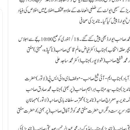
دیڑ کے سبھی ایونٹ کے ضلعی انعامات کے علاوہ مختلف اضلاع میں اخلاص کی بنیاد
 ایوارڈ پیش کیاگیا۔ ناندیڑ کی صحافی
برادری کا اور ڈسٹرکٹ آرگنائزرس کا استقبالیہ اور بیسٹ والنٹیر "ببر محمد صاحب ایوارڈ بھی پیش کئےگئے۔ 18/ جنوری کو صبح 10:00 بجے سے اجلاس
حلقہ انتخاب) جناب ڈاکٹر فیاض عالم قاسمی صاحب (ناگپاڑہ،ممبئی) مفتی
د شفیع صاحب (شولاپور) جناب ڈاکٹر محمد ساجد علی
آباد) جناب ایم-آئی شیخ صاحب- موظف ڈی وائی ایس پی (لاتور) حضرت
ندیڑ) جناب سید مہتاب ابراہیم صاحب (پربھنی) جناب محمد صادق صاحب
مہ جویریہ معراج صاحبہ (ناندیڑ) محترمہ سلطانہ باجی صاحبہ (لاتور) مہمانانِ
قی صاحب (ناندیڑ)،جناب ایڈوکیٹ محمد عبد الرحمن صدیقی صاحب ( ناندیڑ) کی