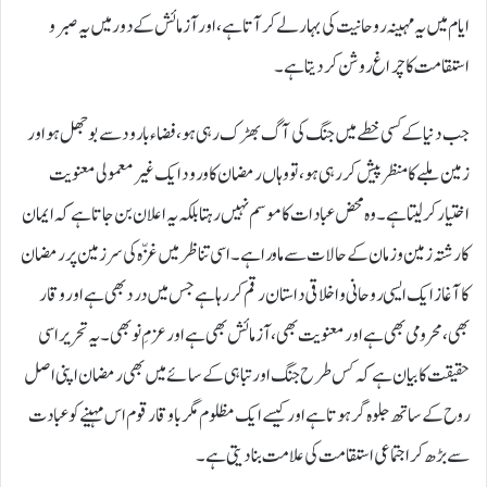
ایام میں یہ مہینہ روحانیت کی بہار لے کر آتا ہے، اور آزمائش کے دور میں یہ صبر و
استقامت کا چراغ روشن کر دیتا ہے۔
جب دنیا کے کسی خطے میں جنگ کی آگ بھڑک رہی ہو، فضاء بارود سے بوجھل ہو اور
زمین ملبے کا منظر پیش کر رہی ہو، تو وہاں رمضان کا ورود ایک غیر معمولی معنویت
اختیار کر لیتا ہے۔ وہ محض عبادات کا موسم نہیں رہتا بلکہ یہ اعلان بن جاتا ہے کہ ایمان
کا رشتہ زمین و زمان کے حالات سے ماورا ہے۔ اسی تناظر میں غزّہ کی سر زمین پر رمضان
کا آغاز ایک ایسی روحانی و اخلاقی داستان رقم کر رہا ہے جس میں درد بھی ہے اور وقار
بھی، محرومی بھی ہے اور معنویت بھی، آزمائش بھی ہے اور عزمِ نو بھی۔ یہ تحریر اسی
حقیقت کا بیان ہے کہ کس طرح جنگ اور تباہی کے سائے میں بھی رمضان اپنی اصل
روح کے ساتھ جلوہ گر ہوتا ہے اور کیسے ایک مظلوم مگر باوقار قوم اس مہینے کو عبادت
سے بڑھ کر اجتماعی استقامت کی علامت بنا دیتی ہے۔