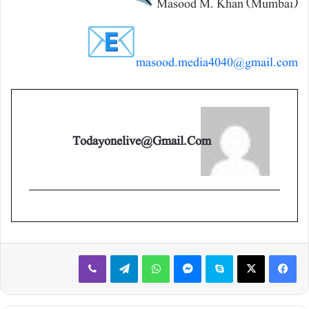
Masood M. Khan (Mumbai)
masood.media4040@gmail.com
Todayonelive@gmail.com
Viber
Telegram
WhatsApp
Messenger
Skype
X
Facebook