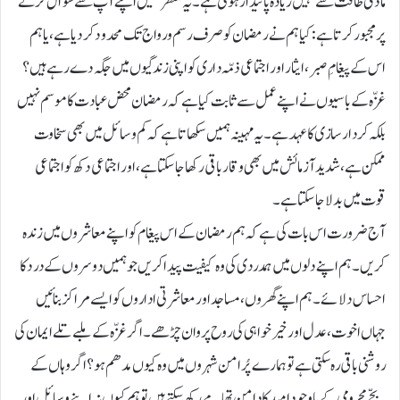
مادّی طاقت سے کہیں زیادہ پائیدار ہوتی ہے۔ یہ منظر ہمیں اپنے آپ سے سوال کرنے
پر مجبور کرتا ہے: کیا ہم نے رمضان کو صرف رسم و رواج تک محدود کر دیا ہے، یا ہم
اس کے پیغامِ صبر، ایثار اور اجتماعی ذمّہ داری کو اپنی زندگیوں میں جگہ دے رہے ہیں؟
غزّہ کے باسیوں نے اپنے عمل سے ثابت کیا ہے کہ رمضان محض عبادت کا موسم نہیں
بلکہ کردار سازی کا عہد ہے۔ یہ مہینہ ہمیں سکھاتا ہے کہ کم وسائل میں بھی سخاوت
ممکن ہے، شدید آزمائش میں بھی وقار باقی رکھا جا سکتا ہے، اور اجتماعی دکھ کو اجتماعی
قوت میں بدلا جا سکتا ہے۔
آج ضرورت اس بات کی ہے کہ ہم رمضان کے اس پیغام کو اپنے معاشروں میں زندہ
کریں۔ ہم اپنے دلوں میں ہمدردی کی وہ کیفیت پیدا کریں جو ہمیں دوسروں کے درد کا
احساس دلائے۔ ہم اپنے گھروں، مساجد اور معاشرتی اداروں کو ایسے مراکز بنائیں
جہاں اخوت، عدل اور خیر خواہی کی روح پروان چڑھے۔ اگر غزّہ کے ملبے تلے ایمان کی
روشنی باقی رہ سکتی ہے تو ہمارے پُرامن شہروں میں وہ کیوں مدھم ہو؟ اگر وہاں کے
بچّے محرومی کے باوجود امید کا دامن تھامے رکھ سکتے ہیں تو ہم کیوں نہ اپنے وسائل اور