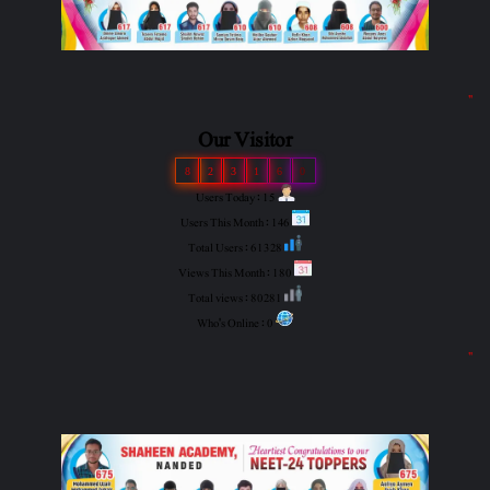
"
Our Visitor
8
2
3
1
6
0
Users Today : 15
Users This Month : 146
Total Users : 61328
Views This Month : 180
Total views : 80281
Who's Online : 0
"