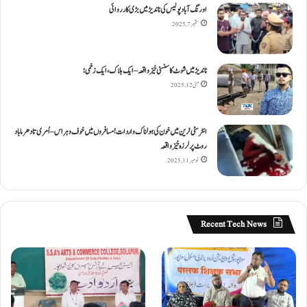
اورنگ آباد پولیس کی ناندیڑ میں بڑی کارروائی
ستمبر 7, 2025
ناندیڑ میں شوٹ کا سنسنی خیز واقعہ – ایک ہلاک، ایک زخمی؛
مئی 12, 2025
انٹر سٹی ٹرین میں خون کی ہولناک واردات! مسافروں میں خوف و ہراس – اُمری تا دھرما باد
روٹ پر لرزہ خیز واقعہ
نومبر 11, 2025
Recent Tech News