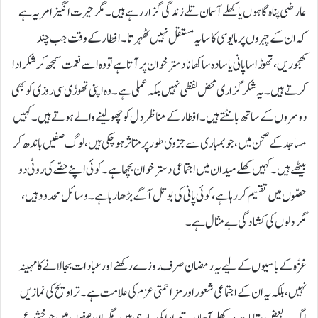
عارضی پناہ گاہوں یا کھلے آسمان تلے زندگی گزار رہے ہیں۔ مگر حیرت انگیز امر یہ ہے
کہ ان کے چہروں پر مایوسی کا سایہ مستقل نہیں ٹھہرتا۔ افطار کے وقت جب چند
کھجوریں، تھوڑا سا پانی یا سادہ سا کھانا دسترخوان پر آتا ہے تو وہ اسے نعمت سمجھ کر شکر ادا
کرتے ہیں۔ یہ شکرگزاری محض لفظی نہیں بلکہ عملی ہے۔ وہ اپنی تھوڑی سی روزی کو بھی
دوسروں کے ساتھ بانٹتے ہیں۔ افطار کے مناظر دل کو چھو لینے والے ہوتے ہیں۔ کہیں
مساجد کے صحن میں، جو بمباری سے جزوی طور پر متاثر ہو چکی ہیں، لوگ صفیں باندھ کر
بیٹھے ہیں۔ کہیں کھلے میدان میں اجتماعی دسترخوان بچھا ہے۔ کوئی اپنے حصّے کی روٹی دو
حصّوں میں تقسیم کر رہا ہے، کوئی پانی کی بوتل آگے بڑھا رہا ہے۔ وسائل محدود ہیں،
مگر دلوں کی کشادگی بے مثال ہے۔
غزّہ کے باسیوں کے لیے یہ رمضان صرف روزے رکھنے اور عبادات بجا لانے کا مہینہ
نہیں، بلکہ یہ ان کے اجتماعی شعور اور مزاحمتی عزم کی علامت ہے۔ تراویح کی نمازیں