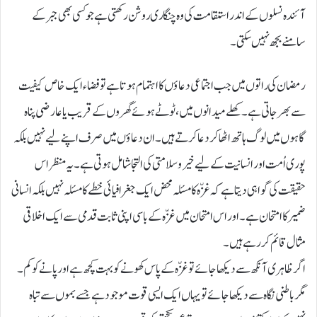
آئندہ نسلوں کے اندر استقامت کی وہ چنگاری روشن رکھتی ہے جو کسی بھی جبر کے
سامنے بجھ نہیں سکتی۔
رمضان کی راتوں میں جب اجتماعی دعاؤں کا اہتمام ہوتا ہے تو فضاء ایک خاص کیفیت
سے بھر جاتی ہے۔ کھلے میدانوں میں، ٹوٹے ہوئے گھروں کے قریب یا عارضی پناہ
گاہوں میں لوگ ہاتھ اٹھا کر دعا کرتے ہیں۔ ان دعاؤں میں صرف اپنے لیے نہیں بلکہ
پوری اُمت اور انسانیت کے لیے خیر و سلامتی کی التجا شامل ہوتی ہے۔ یہ منظر اس
حقیقت کی گواہی دیتا ہے کہ غزّہ کا مسئلہ محض ایک جغرافیائی خطے کا مسئلہ نہیں بلکہ انسانی
ضمیر کا امتحان ہے۔ اور اس امتحان میں غزّہ کے باسی اپنی ثابت قدمی سے ایک اخلاقی
مثال قائم کر رہے ہیں۔
اگر ظاہری آنکھ سے دیکھا جائے تو غزّہ کے پاس کھونے کو بہت کچھ ہے اور پانے کو کم۔
مگر باطنی نگاہ سے دیکھا جائے تو یہاں ایک ایسی قوت موجود ہے جسے بموں سے تباہ