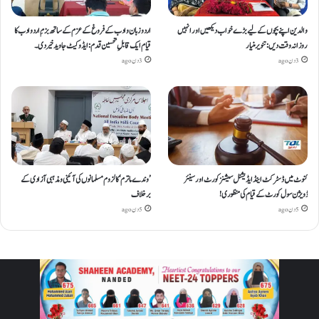
والدین اپنے بچوں کے لیے بڑے خواب دیکھیں اور انہیں
اردو زبان و ادب کے فروغ کے عزم کے ساتھ بزمِ اردو ادب کا
روزانہ وقت دیں : تنویر منیار
قیام ایک قابلِ تحسین قدم : ایڈوکیٹ جاوید خیردی۔
3 دن ago
3 دن ago
کنوٹ میں ڈسٹرکٹ اینڈ ایڈیشنل سیشنز کورٹ اور سینئر
’وندے ماترم‘ کا لزوم مسلمانوں کی آئینی ومذہبی آزادی کے
ڈویژن سول کورٹ کے قیام کی منظوری!
برخلاف
5 دن ago
5 دن ago