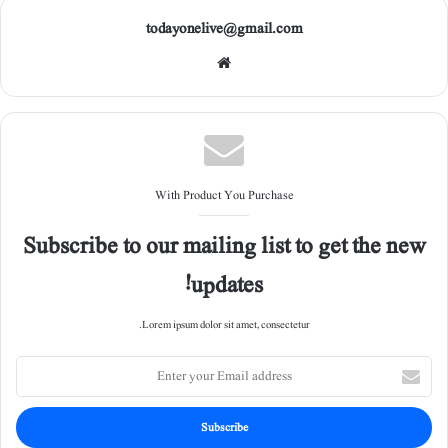
todayonelive@gmail.com
Web
site
With Product You Purchase
Subscribe to our mailing list to get the new
updates!
Lorem ipsum dolor sit amet, consectetur.
E
n
t
e