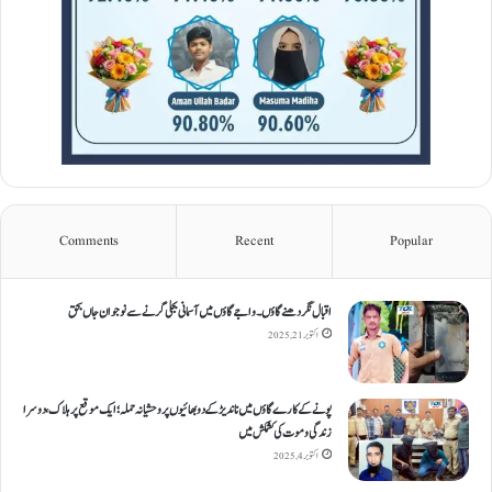
Comments
Recent
Popular
اقبال نگر دھنےگاؤں۔ واجےگاؤں میں آسمانی بجلی گرنے سے نوجوان جاں بحق
اکتوبر 21, 2025
پونے کے کارےگاؤں میں ناندیڑ کے دو بھائیوں پر وحشیانہ حملہ؛ ایک موقع پر ہلاک، دوسرا
زندگی و موت کی کشمکش میں
اکتوبر 4, 2025