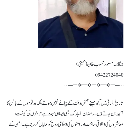
✍۔مسعود محبوب خان (ممبئی)
09422724040
┄─═✧═✧═✧═✧═─┄
تاریخِ انسانی میں کچھ مہینے محض وقت کے پیمانے نہیں ہوتے بلکہ وہ قوموں کے باطن کا
آئینہ بن جاتے ہیں۔ رمضان المبارک بھی ایسا ہی مہینہ ہے جو دلوں کی کیفیت،
معاشروں کی اخلاقی ساخت اور امتوں کی اجتماعی روح کو نمایاں کر دیتا ہے۔ امن کے