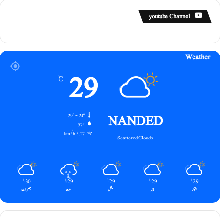
youtube Channel
Weather
29
℃
NANDED
29º - 24º
57%
5.27 km/h
Scattered Clouds
30
29
29
29
29
℃
℃
℃
℃
℃
اتوار
پیر
منگل
بدھ
جمعرات