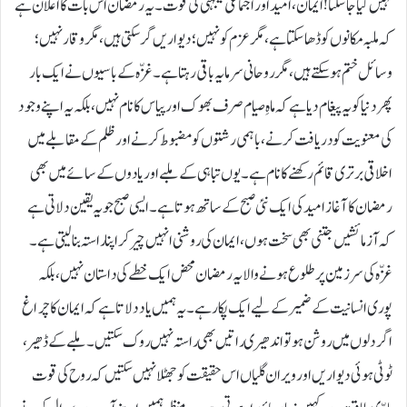
نہیں کیا جا سکتا! ایمان، امید اور اجتماعی یکجہتی کی قوت۔ یہ رمضان اس بات کا اعلان ہے
کہ ملبہ مکانوں کو ڈھا سکتا ہے، مگر عزم کو نہیں؛ دیواریں گر سکتی ہیں، مگر وقار نہیں؛
وسائل ختم ہو سکتے ہیں، مگر روحانی سرمایہ باقی رہتا ہے۔ غزّہ کے باسیوں نے ایک بار
پھر دنیا کو یہ پیغام دیا ہے کہ ماہِ صیام صرف بھوک اور پیاس کا نام نہیں، بلکہ یہ اپنے وجود
کی معنویت کو دریافت کرنے، باہمی رشتوں کو مضبوط کرنے اور ظلم کے مقابلے میں
اخلاقی برتری قائم رکھنے کا نام ہے۔ یوں تباہی کے ملبے اور یادوں کے سائے میں بھی
رمضان کا آغاز امید کی ایک نئی صبح کے ساتھ ہوتا ہے۔ ایسی صبح جو یہ یقین دلاتی ہے
کہ آزمائشیں جتنی بھی سخت ہوں، ایمان کی روشنی انہیں چیر کر اپنا راستہ بنا لیتی ہے۔
غزّہ کی سرزمین پر طلوع ہونے والا یہ رمضان محض ایک خطے کی داستان نہیں، بلکہ
پوری انسانیت کے ضمیر کے لیے ایک پکار ہے۔ یہ ہمیں یاد دلاتا ہے کہ ایمان کا چراغ
اگر دلوں میں روشن ہو تو اندھیری راتیں بھی راستہ نہیں روک سکتیں۔ ملبے کے ڈھیر،
ٹوٹی ہوئی دیواریں اور ویران گلیاں اس حقیقت کو جھٹلا نہیں سکتیں کہ روح کی قوت