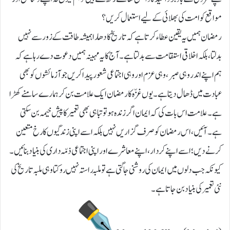
مواقع کو امت کی بھلائی کے لیے استعمال کریں؟
رمضان ہمیں یہ یقین عطاء کرتا ہے کہ تاریخ کا دھارا ہمیشہ طاقت کے زور سے نہیں
بدلتا، بلکہ اخلاقی استقامت سے بدلتا ہے۔ آج کا یہ مہینہ ہمیں دعوت دے رہا ہے کہ
ہم اپنے اندر وہی صبر، وہی عزم اور وہی اجتماعی شعور پیدا کریں جو آزمائشوں کو بھی
عبادت میں ڈھال دیتا ہے۔ یوں غزّہ کا رمضان ایک علامت بن کر ہمارے سامنے کھڑا
ہے۔ علامت اس بات کی کہ ایمان اگر زندہ ہو تو تباہی بھی تعمیر کا پیش خیمہ بن سکتی
ہے۔ آئیں، اس رمضان کو صرف گزاریں نہیں بلکہ اسے اپنی زندگیوں کا رخ متعین
کرنے دیں؛ اسے اپنے کردار، اپنے معاشرے اور اپنی اجتماعی ذمّہ داری کی بنیاد بنائیں۔
کیونکہ جب دلوں میں ایمان کی روشنی جاگتی ہے تو ملبہ راستہ نہیں روکتا وہی ملبہ تاریخ کی
نئی تعمیر کی بنیاد بن جاتا ہے۔