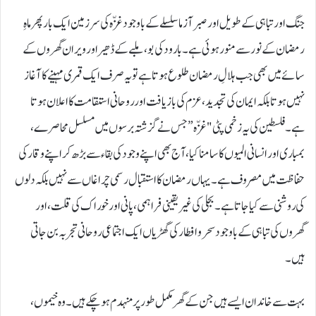
جنگ اور تباہی کے طویل اور صبر آزما سلسلے کے باوجود غزّہ کی سر زمین ایک بار پھر ماہِ
رمضان کے نور سے منور ہوئی ہے۔ بارود کی بو، ملبے کے ڈھیر اور ویران گھروں کے
سائے میں بھی جب ہلالِ رمضان طلوع ہوتا ہے تو یہ صرف ایک قمری مہینے کا آغاز
نہیں ہوتا بلکہ ایمان کی تجدید، عزم کی بازیافت اور روحانی استقامت کا اعلان ہوتا
ہے۔ فلسطین کی یہ زخمی پٹی "غزّہ” جس نے گزشتہ برسوں میں مسلسل محاصرے،
بمباری اور انسانی المیوں کا سامنا کیا، آج بھی اپنے وجود کی بقاء سے بڑھ کر اپنے وقار کی
حفاظت میں مصروف ہے۔ یہاں رمضان کا استقبال رسمی چراغاں سے نہیں بلکہ دلوں
کی روشنی سے کیا جاتا ہے۔ بجلی کی غیر یقینی فراہمی، پانی اور خوراک کی قلت، اور
گھروں کی تباہی کے باوجود سحر و افطار کی گھڑیاں ایک اجتماعی روحانی تجربہ بن جاتی
ہیں۔
بہت سے خاندان ایسے ہیں جن کے گھر مکمل طور پر منہدم ہو چکے ہیں۔ وہ خیموں،