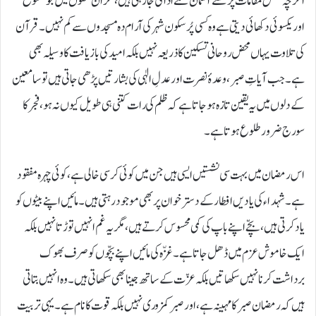
اگرچہ بعض مقامات پر کھلے آسمان تلے ادا کی جا رہی ہیں، مگر ان صفوں میں جو خشوع
اور یکسوئی دکھائی دیتی ہے وہ کسی پُرسکون شہر کی آرام دہ مسجدوں سے کم نہیں۔ قرآن
کی تلاوت یہاں محض روحانی تسکین کا ذریعہ نہیں بلکہ امید کی بازیافت کا وسیلہ بھی
ہے۔ جب آیاتِ صبر، وعدۂ نصرت اور عدلِ الٰہی کی بشارتیں پڑھی جاتی ہیں تو سامعین
کے دلوں میں یہ یقین تازہ ہو جاتا ہے کہ ظلم کی رات کتنی ہی طویل کیوں نہ ہو، فجر کا
سورج ضرور طلوع ہوتا ہے۔
اس رمضان میں بہت سی نشستیں ایسی ہیں جن میں کوئی کرسی خالی ہے، کوئی چہرہ مفقود
ہے۔ شہداء کی یادیں افطار کے دسترخوان پر بھی موجود رہتی ہیں۔ مائیں اپنے بیٹوں کو
یاد کرتی ہیں، بچّے اپنے باپ کی کمی محسوس کرتے ہیں، مگر یہ غم انہیں توڑتا نہیں بلکہ
ایک خاموش عزم میں ڈھل جاتا ہے۔ غزّہ کی مائیں اپنے بچّوں کو صرف بھوک
برداشت کرنا نہیں سکھاتیں بلکہ عزّت کے ساتھ جینا بھی سکھاتی ہیں۔ وہ انہیں بتاتی
ہیں کہ رمضان صبر کا مہینہ ہے، اور صبر کمزوری نہیں بلکہ قوت کا نام ہے۔ یہی تربیت