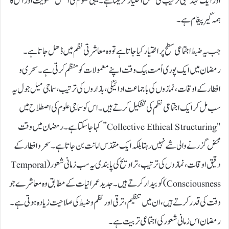
اور ایک تہذیبی ترتیب کی شکل اختیار کر لیتا ہے۔ یہی صوم کی اصل معنویت اور اس کا
ہمہ گیر پیغام ہے۔
جب یہ ضبط اجتماعی سطح پر اختیار کیا جاتا ہے تو وہ معاشرتی نظم میں ڈھل جاتا ہے۔
رمضان میں ایک پوری اُمت بیک وقت اپنے معمولات کو منظم کرتی ہے۔ سحری و
افطار کے اوقات، نمازوں کی باجماعت ادائیگی، بازاروں کی ترتیب، سماجی میل جول یہ
سب مل کر ایک اجتماعی نظم کی تشکیل کرتے ہیں۔ اس کو سماجی علوم کی اصطلاح میں
"Collective Ethical Structuring” کہا جا سکتا ہے۔ رمضان میں وقت
محض گزرنے والی شے نہیں رہتا بلکہ ایک مقدّس امانت بن جاتا ہے۔ سحر و افطار کے
دقیق اوقات، نمازوں کی ترتیب، تراویح کی پابندی یہ سب زمانی شعور (Temporal
Consciousness) کو بیدار کرتے ہیں۔ جدید عمرانیات کے مطابق وہ معاشرے جو
وقت کی قدر کرتے ہیں، ان میں تنظیم، ترقی اور نظم و ضبط کی صلاحیت زیادہ ہوتی ہے۔
رمضان اس زمانی شعور کی اجتماعی تربیت ہے۔