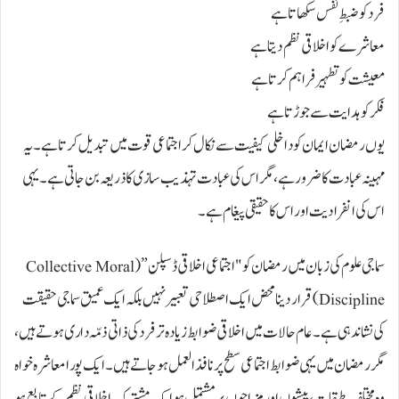
فرد کو ضبطِ نفس سکھاتا ہے
معاشرے کو اخلاقی نظم دیتا ہے
معیشت کو تطہیر فراہم کرتا ہے
فکر کو ہدایت سے جوڑتا ہے
یوں رمضان ایمان کو داخلی کیفیت سے نکال کر اجتماعی قوت میں تبدیل کرتا ہے۔ یہ
مہینہ عبادت کا ضرور ہے، مگر اس کی عبادت تہذیب سازی کا ذریعہ بن جاتی ہے۔ یہی
اس کی انفرادیت اور اس کا حقیقی پیغام ہے۔
سماجی علوم کی زبان میں رمضان کو "اجتماعی اخلاقی ڈسپلن” (Collective Moral
Discipline) قرار دینا محض ایک اصطلاحی تعبیر نہیں بلکہ ایک عمیق سماجی حقیقت
کی نشاندہی ہے۔ عام حالات میں اخلاقی ضوابط زیادہ تر فرد کی ذاتی ذمّہ داری ہوتے ہیں،
مگر رمضان میں یہی ضوابط اجتماعی سطح پر نافذ العمل ہو جاتے ہیں۔ ایک پورا معاشرہ خواہ
وہ مختلف طبقات، پیشوں اور مزاجوں پر مشتمل ہو ایک مشترک اخلاقی نظم کے تابع ہو