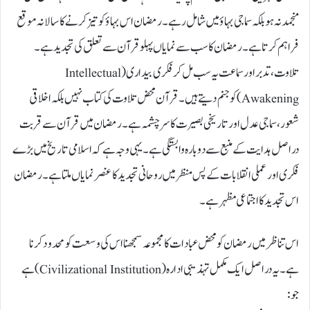
منجمد نہ ہو بلکہ سماجی بہاؤ میں شامل رہے۔ رمضان اس بہاؤ کو تیز کرنے کا سالانہ موقع
فراہم کرتا ہے۔ رمضان کا سب سے نمایاں پہلو قرآن سے تعلق کی تجدید ہے۔
تلاوت، تدبر اور سماعت یہ سب مل کر فکری بیداری (Intellectual
Awakening) کو جنم دیتے ہیں۔ قرآن محض تلاوت کی کتاب نہیں بلکہ اخلاقی
شعور، سماجی عدل اور تاریخی بصیرت کا سرچشمہ ہے۔ رمضان میں قرآن سے قربت
دراصل ہدایت کے منبع سے دوبارہ وابستگی ہے۔ یہی وجہ ہے کہ اسلامی تاریخ میں بڑے
فکری اور عملی انقلابات کے پس منظر میں روحانی تجدید کا عنصر نمایاں ملتا ہے۔ رمضان
اس تجدید کا اجتماعی مظہر ہے۔
اس تناظر میں رمضان کو محض عبادات کا مجموعہ سمجھنا اس کی وسعت کو محدود کرنا
ہے۔ یہ دراصل ایک مکمل تہذیبی ادارہ (Civilizational Institution) ہے
جو: