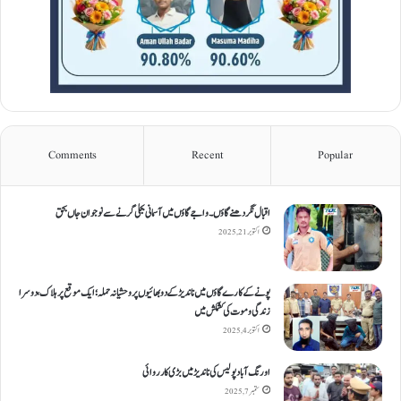
Comments
Recent
Popular
اقبال نگر دھنےگاؤں۔ واجےگاؤں میں آسمانی بجلی گرنے سے نوجوان جاں بحق
اکتوبر 21, 2025
پونے کے کارےگاؤں میں ناندیڑ کے دو بھائیوں پر وحشیانہ حملہ؛ ایک موقع پر ہلاک، دوسرا
زندگی و موت کی کشمکش میں
اکتوبر 4, 2025
اورنگ آباد پولیس کی ناندیڑ میں بڑی کارروائی
ستمبر 7, 2025