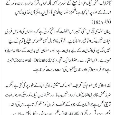
کا تعارف محض ایک عبادتی مہینے کے طور پر نہیں بلکہ نزولِ قرآن اور ہدایتِ عامہ کے
زمانے کے طور پر کیا گیا ہے: شَهْرُ رَمَضَانَ الَّذِي أُنزِلَ فِيهِ الْقُرْآنُ هُدًى لِّلنَّاسِ
(البقرہ: 185)
یہاں "ھُدًى لِّلنَّاسِ” کی تعبیر اس حقیقت کو واضح کرتی ہے کہ رمضان کی اساس فردی
نجات نہیں بلکہ اجتماعی رہنمائی ہے۔ قرآن کا نزول کسی مخصوص طبقے یا قوم کے لیے
نہیں بلکہ پوری انسانیت کے لیے ہدایت ہے، اور رمضان اسی ہدایت کے سالانہ احیاء کا
مہینہ ہے۔ اس اعتبار سے رمضان ایک تجدیدی (Renewal-Oriented) مہینہ
ہے، جو فرد، معاشرہ اور تاریخ تینوں کی سمت درست کرتا ہے۔
فقہِ اسلامی میں صوم کی تعریف "امساک” یعنی ارادی ضبط کے طور پر کی گئی ہے، مگر یہ
ضبط محض ظاہری امتناع تک محدود نہیں رہتا۔ درحقیقت یہ ایک تدریجی اور ہمہ جہت
تربیتی عمل ہے جو انسان کے وجود کے مختلف دائروں کو منظم کرتا ہے۔ اس کی ابتدا
جسم سے ہوتی ہے، مگر اس کا ارتقاء اخلاق، نفس اور معاشرت تک پھیل جاتا ہے۔