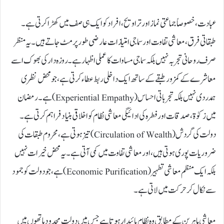
عبادت، خصوصاً جماعتی نماز اور تراویح، افراد کو ایک ہی صف میں کھڑا کرتی ہے۔
طبقاتی فرق، معاشی تفاوت اور سماجی امتیازات عارضی طور پر مٹ جاتے ہیں۔ یہ منظر
صرف روحانی تجربہ نہیں بلکہ سماجی مساوات کا عملی اظہار ہے۔ روزہ دار کی بھوک اسے
معاشرے کے کمزور طبقے کے ساتھ ایک داخلی ربط عطاء کرتی ہے، جو محض نظری
ہمدردی نہیں بلکہ تجرباتی احساس (Experiential Empathy) ہے۔ رمضان
میں زکوٰۃ، صدقات اور فطرہ کی ادائیگی معاشی نظام کو اخلاقی بنیاد فراہم کرتی ہے۔
دولت کی گردش (Circulation of Wealth) تیز ہوتی ہے، محروم طبقات کی
ضروریات پوری ہوتی ہیں، اور معاشی تفاوت میں کمی آتی ہے۔ یہ محض خیرات نہیں
بلکہ ایک منظم معاشی تطہیر (Economic Purification) ہے، جو دولت کو جمود
سے نکال کر حرکت میں لاتی ہے۔
معاشی ماہرین کے مطابق وہ نظام پائیدار ہوتا ہے جس میں دولت محدود ہاتھوں میں