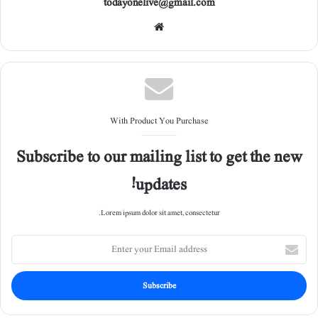
todayonelive@gmail.com
Web
site
With Product You Purchase
Subscribe to our mailing list to get the new
updates!
Lorem ipsum dolor sit amet, consectetur.
E
n
t
e
r
y