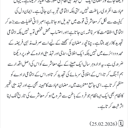
دیکھا جائے تو رمضان ایک مکمل تہذیبی نظام کی صورت اختیار کر لیتا ہے۔ یہاں
عبادت انفرادی ریاضت نہیں رہتی بلکہ اجتماعی تجربہ بن جاتی ہے۔ ایمان دل کی
کیفیت سے نکل کر معاشرتی قوت میں تبدیل ہو جاتا ہے؛ صبر ذاتی فضیلت سے بڑھ کر
اجتماعی استقامت کا سرچشمہ بن جاتا ہے؛ اور احتساب محض شخصی توبہ نہیں بلکہ اجتماعی
تجدید کا ذریعہ بنتا ہے۔ چنانچہ رمضان کو سمجھنے کے لیے اسے صرف مذہبی فریضہ کے
محدود دائرے میں نہیں بلکہ ایک اخلاقی، سماجی اور تہذیبی ادارہ کے طور پر دیکھنا
ضروری ہے۔ یہ ادارہ ہر سال ایک مہینے کے لیے معاشرے کو اس کی اصل اقدار سے
ہم آہنگ کرتا، اس کے اخلاقی سرمائے کی تجدید کرتا اور اس کے اجتماعی ارادے کو
منظم کرتا ہے۔ اسی جامع معنویت میں رمضان عبادت کا مہینہ بھی ہے اور تہذیبی تعمیر
کا نظام بھی ایک ایسا نظام جو فرد کے باطن سے شروع ہو کر معاشرے کی تاریخ تک اپنا
اثر ثبت کرتا ہے۔
🗓 (25.02.2026)