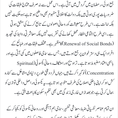
جمع ہوئی، رمضان میں گردش میں آتی ہے۔ اس عمل سے نہ صرف محتاج طبقات کی
ضروریات پوری ہوتی ہیں بلکہ دولت کا اخلاقی مفہوم بھی واضح ہوتا ہے: وہ ملکیت نہیں
بلکہ امانت ہے۔ اس طرح معیشت کو روحانی اصولوں کے تابع کرنے کی مشق ہوتی
ہے۔ اسی طرح اجتماعی افطار محض کھانے کی تقریب نہیں بلکہ معاشرتی روابط کی تجدید
(Renewal of Social Bonds) کا مظہر ہے۔ مختلف طبقات اور طبائع کے
افراد ایک ہی دسترخوان پر جمع ہوتے ہیں، جس سے سماجی فاصلوں میں کمی آتی ہے اور
باہمی اعتماد مضبوط ہوتا ہے۔ تراویح اور اعتکاف روحانی یکسوئی (Spiritual
Concentration) کو گہرا کرتے ہیں، جہاں فرد وقتی طور پر دنیاوی مشاغل سے کنارہ
کش ہو کر اپنی باطنی اصلاح کی طرف متوجہ ہوتا ہے۔ یہ یکسوئی دراصل داخلی توازن کو
بحال کرتی ہے، جو بعد ازاں خارجی زندگی میں بھی نظم و سکون کا باعث بنتی ہے۔
ان تمام عناصر نفسیاتی ضبط، معاشی تطہیر، سماجی ہم آہنگی اور روحانی یکسوئی کو یکجا کر کے