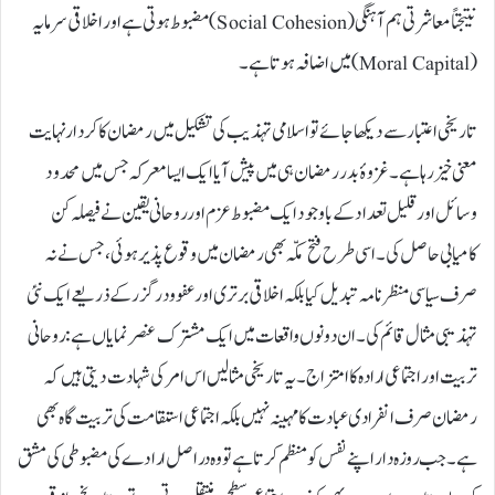
نتیجتاً معاشرتی ہم آہنگی (Social Cohesion) مضبوط ہوتی ہے اور اخلاقی سرمایہ
(Moral Capital) میں اضافہ ہوتا ہے۔
تاریخی اعتبار سے دیکھا جائے تو اسلامی تہذیب کی تشکیل میں رمضان کا کردار نہایت
معنی خیز رہا ہے۔ غزوۂ بدر رمضان ہی میں پیش آیا ایک ایسا معرکہ جس میں محدود
وسائل اور قلیل تعداد کے باوجود ایک مضبوط عزم اور روحانی یقین نے فیصلہ کن
کامیابی حاصل کی۔ اسی طرح فتح مکّہ بھی رمضان میں وقوع پذیر ہوئی، جس نے نہ
صرف سیاسی منظرنامہ تبدیل کیا بلکہ اخلاقی برتری اور عفو و درگزر کے ذریعے ایک نئی
تہذیبی مثال قائم کی۔ ان دونوں واقعات میں ایک مشترک عنصر نمایاں ہے: روحانی
تربیت اور اجتماعی ارادہ کا امتزاج۔ یہ تاریخی مثالیں اس امر کی شہادت دیتی ہیں کہ
رمضان صرف انفرادی عبادت کا مہینہ نہیں بلکہ اجتماعی استقامت کی تربیت گاہ بھی
ہے۔ جب روزہ دار اپنے نفس کو منظم کرتا ہے تو وہ دراصل ارادے کی مضبوطی کی مشق