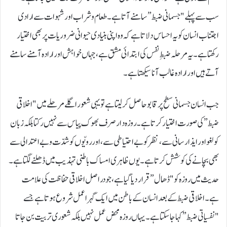
سب سے پہلے "جسمانی ضبط” سامنے آتا ہے۔ طعام و شراب اور شہوات سے ارادی
اجتناب انسان کو یہ احساس دلاتا ہے کہ وہ اپنی بنیادی حیوانی ضروریات پر بھی اختیار
رکھتا ہے۔ یہ مرحلہ ضبطِ نفس کی ابتدائی مشق ہے، جہاں خواہش اور ارادہ آمنے سامنے
آتے ہیں اور ارادہ غالب آنا سیکھتا ہے۔
جب انسان جسمانی سطح پر قابو حاصل کر لیتا ہے تو یہی شعور اگلے مرحلے میں "اخلاقی
ضبط” کی صورت اختیار کرتا ہے۔ روزہ دار صرف بھوک پیاس سے نہیں رکتا بلکہ زبان
کو لغو اور ایذا رسانی سے، نظر کو بے احتیاطی سے، اور رویّوں کو شدّت و بے اعتدالی سے
بھی بچانے کی کوشش کرتا ہے۔ یوں ظاہری امساک باطنی تہذیب میں ڈھلنے لگتا ہے۔
حدیث میں روزہ کو "ڈھال” قرار دیا گیا ہے، جو دراصل اخلاقی حفاظت کی علامت
ہے۔ اخلاقی ضبط کے بعد انسان کے باطن میں ایک گہرا عمل شروع ہوتا ہے جسے
"نفسیاتی ضبط” کہا جا سکتا ہے۔ یہاں روزہ محض عمل نہیں بلکہ شعوری تربیت بن جاتا