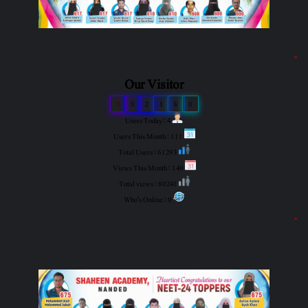
"
Our Visitor
3
9
2
1
6
0
Users Today : 4
Users This Month : 111
Total Users : 61293
Views This Month : 140
Total views : 80241
Who's Online : 0
"