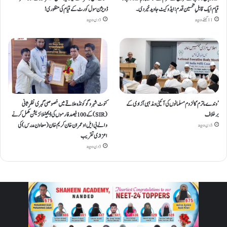
قیام ایک قابلِ تحسین قدم : ایڈوکیٹ جاوید خیردی۔
ڈویژن سول کورٹ کے قیام کی منظوری!
11 گھنٹے ago
3 دن ago
’وندے ماترم‘ کا لزوم مسلمانوں کی آئینی ومذہبی آزادی کے
کنوٹ شہر و گوکونڈہ علاقے میں خصوصی گہری نظرِ ثانی
برخلاف
(SIR) کے 100 فیصد فارموں کی ڈیجیٹلائزیشن مکمل کرنے
والے بی ایل او عمران خان کریم خان (معاون مدرس) کی
3 دن ago
اعزازی تقریب
3 دن ago