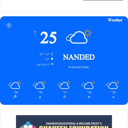
Weather
25
℃
NANDED
28º - 23º
72%
4.13 km/h
Scattered Clouds
30
30
31
30
28
℃
℃
℃
℃
℃
جمعہ
ہفتہ
اتوار
پیر
منگل