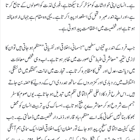
ہے۔ انسان اپنی خواہشات کو مؤخر کرنا سیکھتا ہے، فوری لذت کو اصولوں کے تابع کرتا
ہے، اور اپنے اندر صبر و تحمل کی استعداد پیدا کرتا ہے۔ یہی وہ مقام ہے جہاں ارادہ پختہ
ہوتا ہے اور شخصیت میں استقامت پیدا ہوتی ہے۔
جب فرد کے اندر یہ تینوں سطحیں "جسمانی، اخلاقی اور نفسیاتی” منظم ہو جاتی ہیں تو ان کا
لازمی نتیجہ "معاشرتی ضبط” کی صورت میں ظاہر ہوتا ہے۔ اب وہی شخص معاملات
میں دیانت، عدل اور تحمل کا مظاہرہ کرتا ہے۔ تجارت میں امانت، گفتگو میں شائستگی،
اختلاف میں بردباری اور کمزوروں کے ساتھ ہمدردی اس کے رویّے کا حصّہ بن جاتے
ہیں۔ اس طرح فرد کا داخلی نظم اجتماعی نظم میں تبدیل ہو جاتا ہے۔ یوں صوم کا سفر
جسم سے شروع ہو کر معاشرے پر منتج ہوتا ہے۔ امساک کی یہ تربیت انسان کو محض
بھوکا رہنا نہیں سکھاتی بلکہ اسے منظم، باوقار اور ذمّہ دار شخصیت میں ڈھالتی ہے۔ جب
یہی کیفیت اجتماعی سطح پر پیدا ہو جائے تو رمضان ایک اخلاقی فضا، ایک سماجی ہم آہنگی