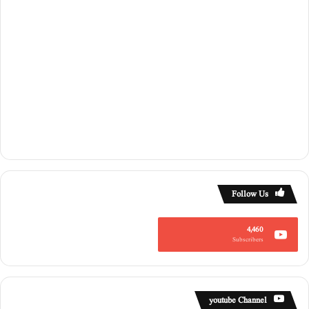
پ
ی
غ
ا
م
۔
۔
Follow Us
4,460
Subscribers
youtube Channel