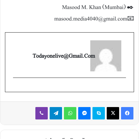
✒️ Masood M. Khan (Mumbai)
📧masood.media4040@gmail.com
Todayonelive@gmail.com
Viber
Telegram
WhatsApp
Messenger
Skype
X
Facebook