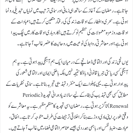
جاتا ہے۔ رمضان کے آغاز کے ساتھ ہی زمانی اور سماجی ترتیب میں نمایاں تبدیلی رونما
ہوتی ہے۔ سحری و افطار کے اوقات زندگی کی رفتار متعین کرتے ہیں؛ عبادات کے
اوقات روزمرّہ معمولات کی تنظیم نو کرتے ہیں؛ کاروباری اوقات کار میں لچک پیدا
ہوتی ہے؛ اور معاشرتی روابط کی نوعیت میں روحانیت کا عنصر غالب آ جاتا ہے۔
یوں نجی زندگی اور اجتماعی ڈھانچے کے درمیان ایک ہم آہنگی پیدا ہوتی ہے۔ یہ ہم
آہنگی کسی ریاستی جبر یا قانونی دباؤ کا نتیجہ نہیں بلکہ باطنی ایمان اور اجتماعی شعور کی
پیداوار ہوتی ہے۔ یہی پہلو اسے ایک منفرد تہذیبی تجربہ بناتا ہے۔ سماجی نظریات کے
مطابق کسی بھی تہذیب کی بقاء کے لیے سالانہ یا دورانی تجدید (Periodic
Renewal) ناگزیر ہوتی ہے۔ رمضان اسی تجدید کا منظم مظہر ہے۔ یہ معاشرے کو
وقتی طور پر اپنی مادی دوڑ سے ہٹا کر اخلاقی ترجیحات کی طرف متوجہ کرتا ہے۔ انفاق،
عبادت، ضبطِ نفس اور باہمی ہمدردی جیسے عناصر اجتماعی فضاء میں غالب آ جاتے ہیں۔