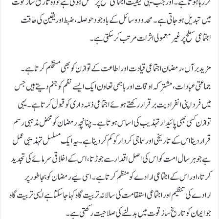
کر رہا ہوتا ہے۔ اور جب یہی کیفیت اجتماعی سطح پر منتقل ہوتی ہے تو وہ تاریخ ساز قوت
میں تبدیل ہو جاتی ہے۔ محدود وسائل کے باوجود حوصلہ، ضبط اور یقین کی طاقت
اجتماعی سطح پر غیر معمولی اثرات مرتب کر سکتی ہے۔
مزید برآں، رمضان اجتماعی قیادت اور اطاعت کے توازن کو بھی مستحکم کرتا ہے۔
جماعتی عبادات، مشترکہ اوقات اور باہمی تعاون ایک ایسے نظم کو جنم دیتے ہیں جس
میں فرد اپنی انفرادیت برقرار رکھتے ہوئے اجتماعی ذمّہ داری کو قبول کرتا ہے۔ یہی
توازن کسی بھی پائیدار تہذیب کی اساس ہوتا ہے۔ چنانچہ رمضان کو محض مذہبی رسم
قرار دینا اس کے تاریخی اور سماجی کردار کو کم کر دینا ہے۔ یہ ایک مسلسل تہذیبی عمل
ہے جو ہر سال امت کو اس کی اصل اقدار سے جوڑتا، اس کے اخلاقی سرمائے کی تجدید
کرتا، اور اس کے اجتماعی ارادے کو منظم کرتا ہے۔ اسی لیے رمضان کو بجا طور پر
ارادے کی تنظیم اور اجتماعی استقامت کی سالانہ تربیت گاہ کہا جا سکتا ہے ایسی تربیت گاہ
جو ایمان کو تاریخ ساز قوت میں بدلنے کی صلاحیت رکھتی ہے۔