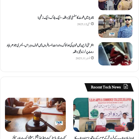
ناندیڑ میں شوٹ کا سنسنی خیز واقعہ – ایک ہلاک، ایک زخمی؛
مئی 12, 2025
انٹر سٹی ٹرین میں خون کی ہولناک واردات! مسافروں میں خوف و ہراس – اُمری تا دھرما باد
روٹ پر لرزہ خیز واقعہ
نومبر 11, 2025
Recent Tech News
اردو زبان و ادب کے فروغ کے عزم کے ساتھ بزمِ اردو ادب کا
کنوٹ میں ڈسٹرکٹ اینڈ ایڈیشنل سیشنز کورٹ اور سینئر