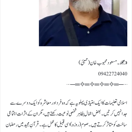
✍۔مسعود محبوب خان (ممبئی)
09422724040
┄─═✧═✧═✧═✧═─┄
اسلامی تعلیمات کا ایک امتیازی پہلو یہ ہے کہ وہ فرد اور معاشرہ کو ایک دوسرے سے
جدا نہیں کرتیں۔ بعض اعمال بظاہر شخصی نوعیت رکھتے ہیں، مگر ان کے اثرات اجتماعی
ساخت کو متاثر کرتے ہیں۔ صوم (روزہ) اسی قبیل کا عمل ہے۔ قرآنِ مجید میں رمضان