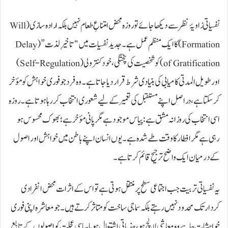
نفسیاتی زاویۂ نظر سے دیکھا جائے تو روزہ محض امتناعِ طعام نہیں بلکہ ارادہ سازی (Will
Formation) کا ایک منظم عمل ہے۔ جدید نفسیات میں "تاخیرِ لذت” (Delay
of Gratification) کو شخصیت کی پختگی، خود کنترولی (Self-Regulation)
اور طویل المدتی کامیابی کی بنیادی شرط قرار دیا جاتا ہے۔ وہ فرد جو فوری خواہش کو مؤخر
کر سکتا ہے، دراصل اپنے مستقبل کی تعمیر کے لیے شعوری انتخاب کر رہا ہوتا ہے۔ روزہ
اسی انتخاب کی روزانہ مشق ہے: پیاس موجود ہے مگر پانی مؤخر ہے؛ بھوک محسوس ہو
رہی ہے مگر افطار کا وقت طے شدہ ہے۔ یوں انسان اپنے باطن میں خواہش اور اصول
کے درمیان ایک واضح ترجیح قائم کرتا ہے۔
یہ نفسیاتی تربیت جب اجتماعی سطح پر منتقل ہوتی ہے تو اس کے اثرات محض انفرادی
کردار تک محدود نہیں رہتے بلکہ سماجی ساخت کو متاثر کرتے ہیں۔ جو معاشرہ اپنی فوری
خواہشات چاہے وہ معاشی لالچ ہو، جذباتی اشتعال ہو یا سیاسی عجلت کو اصولوں کے تابع