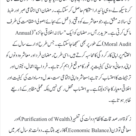
کرنا سیکھ لے، وہی پائیدار استحکام حاصل کر سکتا ہے۔ رمضان اسی اجتماعی صبر اور ضبط
کی سالانہ مشق ہے، جو معاشرے کو وقتی ردِّعمل کے بجائے اصولی استقامت کی طرف
مائل کرتی ہے۔ مزید برآں، رمضان کو ایک "سالانہ اخلاقی جائزہ” (Annual
Moral Audit) کے طور پر بھی سمجھا جا سکتا ہے۔ جس طرح ادارے سال کے
اختتام پر اپنی کارکردگی کا محاسبہ کرتے ہیں، اسی طرح رمضان فرد اور معاشرہ دونوں کو
اپنی روحانی و سماجی کیفیت پر غور کا موقع فراہم کرتا ہے۔ فرد اپنے اعمال، نیتوں اور
ترجیحات کا احتساب کرتا ہے؛ معاشرہ اپنی اجتماعی سمت، عدل و مساوات کی کیفیت اور
اخلاقی معیار کا جائزہ لیتا ہے۔ یہ احتساب محض رسمی نہیں بلکہ عملی مظاہر کے ذریعے
ظاہر ہوتا ہے۔
زکوٰۃ اور صدقات کا نظام دولت کی تطہیر (Purification of Wealth) اور
معاشی توازن (Economic Balance) کا ذریعہ بنتا ہے۔ دولت جو سال بھر میں