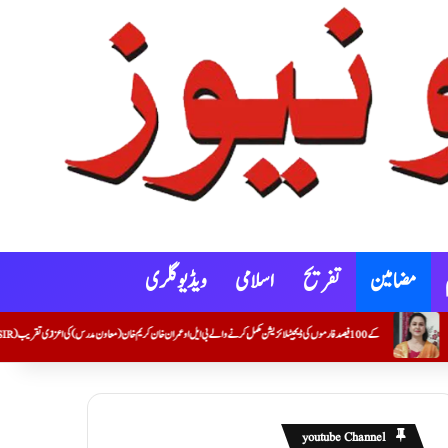
مضامین
تفریح
اسلامی
ویڈیو گلری
youtube Channel