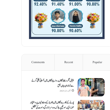
Comments
Recent
Popular
اقبال نگر دھنےگاؤں۔ واجےگاؤں میں آسمانی بجلی گرنے
سے نوجوان جاں بحق
اکتوبر 21, 2025
پونے کے کارےگاؤں میں ناندیڑ کے دو بھائیوں پر وحشیانہ
حملہ؛ ایک موقع پر ہلاک، دوسرا زندگی و موت کی کشمکش