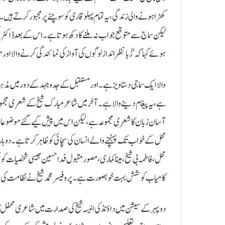
کھڑا ہونے والی زندگی، یہ تمام پہلو قاری کو سوچنے پر مجبور کرتے ہیں۔
لیکن سماج سے متوقع جواب نہ ملنے کا دکھ ہوتا ہے۔اس کے بعد ڈاکٹر شک
ہوئے کہا کہ ‘زُبا نظر انداز لوگوں کی آواز کی نمائندگی کرنے والا اور
والا ایک سماجی دستاویز ہے۔ اور مستقبل کے جدوجہد کے دور میں مذہ
ہے، یہ پیغام دینے والا ہے۔آخر میں شاعر مبارک شیخ کے شعری مجموعہ 
آسان زبان کا شعری مجموعہ ہے، لیکن اس میں پیش کیے گئے موضوعات س
محل کے خواب تک پہنچنے والے انسان کی سچائی کو ظاہر کرتا ہے۔ دوب
محل، فاطمہ بی شیخ، مینا کماری، مصور مقبول فدا حسین جیسی شخصیات کو
کامیاب کوشش بہت خوبصورت ہے۔ پروفیسر محمد شیخ نے نظامت کی ج
دوپہر کے سیشن میں داؤنڈ کی انیسہ شیخ کی صدارت میں شاعری محفل