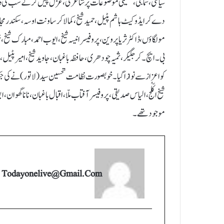
سیاسی، سماجی، تعلیمی موضوعات پر شاعری، غزل پیش کر کے سب کی دا
دے کر ایڈوکیٹ ہاشم پٹیل، حمید شیخ، کمالاکر ساونت اوسہ، سکندر مجا
مولگاؤں، ڈاکٹر ثریا پروین، پروفیسر انیسہ شیخ، ایوب احمد، مبارک شیخ، خ
بی۔ ایچ۔ کرجگیکر، ثمیہ چودھری، حافظہ باغبان، جاوید شیخ، امیر پٹیل، 
کو اعزاز سے نوازا گیا۔ خوبصورت نظامت تحسین سید (لاتور) نے کی جبک
شیخ اکّلُج، الیاس صدیقی، پروفیسر آفتاب ملّا، اقبال باغبان، نانا گھوان، 
موجود تھے۔
Todayonelive@gmail.com