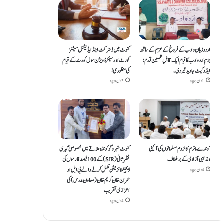
اردو زبان و ادب کے فروغ کے عزم کے ساتھ
کنوٹ میں ڈسٹرکٹ اینڈ ایڈیشنل سیشنز
بزمِ اردو ادب کا قیام ایک قابلِ تحسین قدم :
کورٹ اور سینئر ڈویژن سول کورٹ کے قیام
ایڈوکیٹ جاوید خیردی۔
کی منظوری!
1 دن ago
3 دن ago
’وندے ماترم‘ کا لزوم مسلمانوں کی آئینی
کنوٹ شہر و گوکونڈہ علاقے میں خصوصی گہری
ومذہبی آزادی کے برخلاف
نظرِ ثانی (SIR) کے 100 فیصد فارموں کی
ڈیجیٹلائزیشن مکمل کرنے والے بی ایل او
4 دن ago
عمران خان کریم خان (معاون مدرس) کی
اعزازی تقریب
4 دن ago