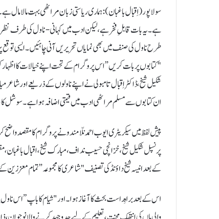
سولاپور (اِقبال باغبان) : ہماری ریاستی زبان مراٹھی بہت مالا مال ہ
ہے۔ یہ بات قابلِ فخر ہے، لیکن ادب میں کہانی-ناول کی طرف نظراند
طرح ناول کی صنف میں بھی نمایاں تحریریں آنی چاہئیں۔ ایسی توقع پروف
"کتابوں پر بات کریں” اس پروگرام کے تحت اپنے خیالات کا اظہا
شکیل شیخ، ڈاکٹر اِقبال تامبولی نے اپنے ناولوں کے ذریعے اور شاعر
ان کتابوں سے مسلم مراٹھی ادب میں قیمتی اضافہ ہوا ہے۔سوشل کالج
پیش لفظ میں سیکریٹری ایوب احمد نلّامندو نے پروگرام کا مقصد واضح ک
پرنسپل شکیل شیخ، خزانچی حسیب نداف، مبارک شیخ، اقبال باغبان، مظہ
کے بعد انیسہ شیخ داؤنڈ کی تصنیف "شاعری کا مجموعہ” تمام معززین کے
اس کے بعد براہِ راست بحث کا آغاز ہوا۔ اور "شیام کا باپ” اس ناول 
والی ماں کی انتھک محنت، تعلیم کے لیے جدوجہد کرنے والا نوجوان، 