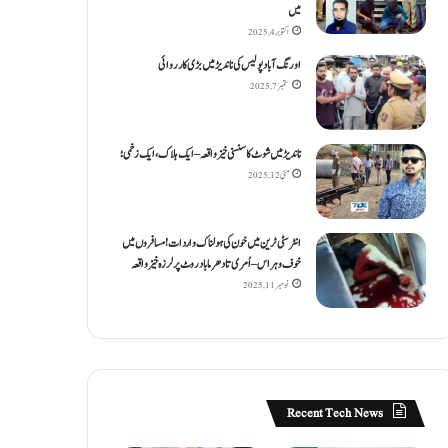
میں
اکتوبر 4, 2025
اورنگ آباد پولیس کی ناندیڑ میں بڑی کارروائی
ستمبر 7, 2025
ناندیڑ میں شوٹ کا سنسنی خیز واقعہ – ایک ہلاک، ایک زخمی؛
مئی 12, 2025
انٹر سٹی ٹرین میں خون کی ہولناک واردات! مسافروں میں
خوف و ہراس – اُمری تا دھرما باد روٹ پر لرزہ خیز واقعہ
نومبر 11, 2025
Recent Tech News