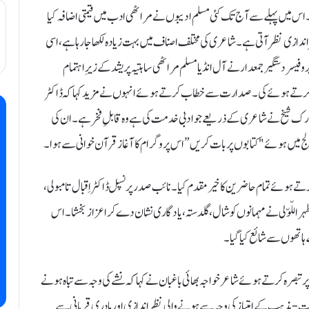
ے۔ اس میں پہلے سے آج تک کئی مسلم ادیبوں نے مراٹھی ادب میں قیمتی اضافہ کیا
ازی نظر آتی ہے۔ شاعری کی مختلف اصناف میں بہت زیادہ لکھا جا رہا ہے، اسی
یسر دستگیر جمعدار نے آل انڈیا مسلم مراٹھی ساہتیہ پریشد کے زیرِ اہتمام
ر کرتے ہوئے کی۔ صدارت سے خطاب کرتے ہوئے انہوں نے مزید کہا کہ ڈاکٹر
 مبارک شیخ نے شاعری کے ذریعے جو ادبی خدمت کی ہے وہ قابلِ فخر ہے۔ ان کی
 میں ہوئے "کتابوں پر بات کریں” اس پروگرام کا آغاز قرآن خوانی سے ہوا۔
رتے ہوئے تمام حاضرین کا خیرمقدم کیا۔ نائب صدر پرنسپل ڈاکٹر اِقبال تامبولی،
ر اللّوّلی نے مہمانوں کو شال، گلدستہ، یادگاری نشان دے کر اعزاز بخشا۔ اس
 ہاتھوں سے شائع کیا گیا۔
پر تبصرہ کرتے ہوئے شاعر خواجہ بھائی باغبان نے کہا کہ نشے کی وجہ سے تباہ ہونے
ذات-مذہب کے امتیاز کی وجہ سے ہونے والی نظر اندازی اور مادری قربانی سے