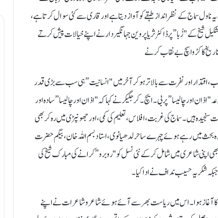
 یہ ناول سماج کے نظر انداز طبقے کو آواز دیتا ہے اور قاری سے کئی سوال کرتا ہے،
یل شیخ کے "زُبا” پر ڈاکٹر ثریا پروین جہانگیردار نے اپنے خیالات پیش کرتے
 تاریخ کا کڑوا سچ بے نقاب کرنے
ب، اقتدار اور نفرت سے بالاتر ہو کر آخر میں "انسانیت” ہی سب سے بڑی قدر
"اذان اور چالیسا” پر بی ۔ایچ۔ کرجگیکر نے کہا کہ "اذان اور چالیسا” سادہ اور
نجیدہ ہیں۔ سماج کی غربت، افلاس، تعلیم کی کمی، اور جھونپڑی میں رہ کر بھی
ارہ بحث میں رہے ہوئے چہرے ساحر لدھیانوی، استاد بسم اللہ خان، بیگم حضرت
 بھی اپنی شاعری میں شامل کر کے نئی نسل کو "رو برو” کرانے کی مبارک شیخ کی
بکہ شکریہ حسیب نداف نے ادا کیا۔
 کا آغاز ہوا۔ اس میں ریاست بھر سے آئے ہوئے شاعر و شاعرات نے اپنے