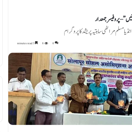
ئیں” – پروفیسر جمعدار
ڈیا مسلم مراٹھی ساہتیہ پریشد کا پروگرام
3 minutes read
8
0