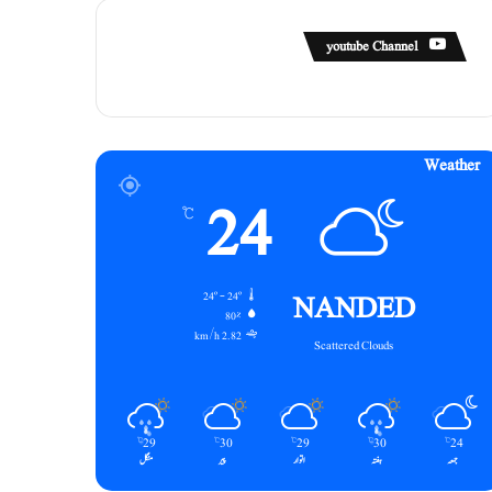
youtube Channel
Weather
24
℃
NANDED
24º - 24º
80%
2.82 km/h
Scattered Clouds
29
30
29
30
24
℃
℃
℃
℃
℃
جمعہ
ہفتہ
اتوار
پیر
منگل