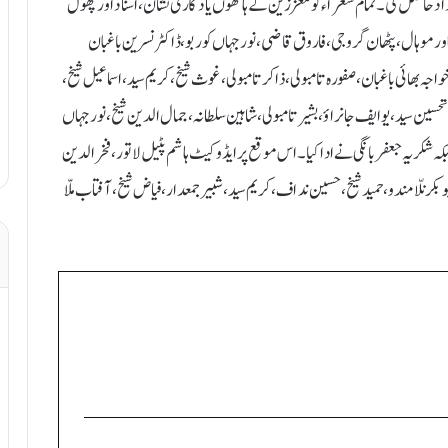
د حاصل کی۔ تمام شعراء کو معززین کے ہاتھوں یادگاری نشان، اسناد اور پھول
ور موہال، پٹھان گروجی، فاروق قاضی، نورجہاں کوربو، ڈاکٹر نسرین باغبان
واجہ بھائی باغبان ، صفورہ تامبولی، ذاکر تامبولی، غوث شیخ، کریم سید، اسماعیل شیخ،
تحسین سید، یو ایف جانراؤ، بشیر تامبولی، شاہین سلطانہ، جمال الدین شیخ، نورجہاں
ہ شکریہ جعفر بانگی نے ادا کیا۔اس موقع پر ایڈوکیٹ ہاشم پٹیل لاتور، فخرالدین
ابوبکر نلّامندو، حمید شیخ، حسین نداف، کریم سید، شبیر جمعدار، فیاض شیخ، آفتاب ملّا