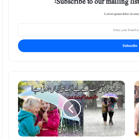
Subscribe to our mailing list
Lorem ipsum dolor sit amet
ا
ف
س
ا
ن
ہ
:
ب
ا