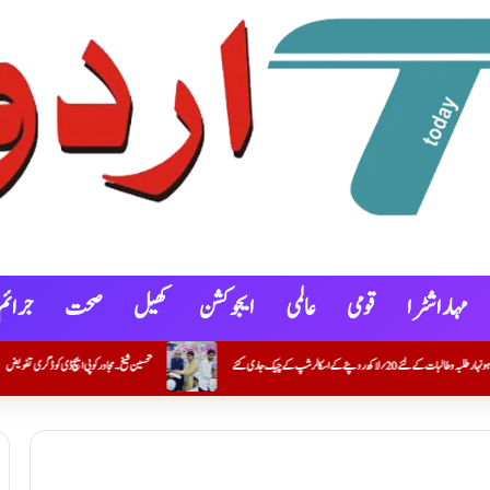
مہاراشٹرا
قومی
عالمی
ایجوکشن
کھیل
صحت
جرائم
تحسین شیخ۔ مجاور کو پی ایچ ڈی کو ڈگری تفویض
کنوٹ شہر و گوکونڈہ علاقے میں خصوصی گہری نظرِ ثانی (SIR) کے 100 فیصد فارموں کی ڈیجیٹلائزیشن مکمل کرنے والے بی ایل او عمران خان کریم خان (معاون مدرس) کی اعزازی تقریب