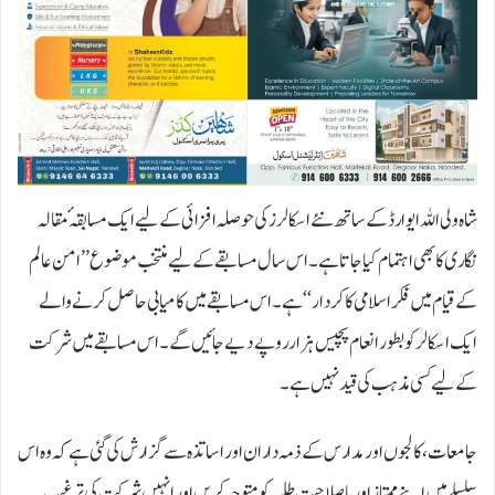
شاہ ولی اللہ ایوارڈ کے ساتھ نئے اسکالرز کی حوصلہ افزائی کے لیے ایک مسابقہ ٔمقالہ
نگاری کا بھی اہتمام کیا جاتا ہے۔ اس سال مسابقے کے لیے منتخب موضوع ’’امن عالم
کے قیام میں فکر اسلامی کا کردار‘‘ ہے۔ اس مسابقے میں کامیابی حاصل کرنے والے
ایک اسکالر کو بطور انعام پچیس ہزار روپے دیے جائیں گے۔ اس مسابقے میں شرکت
کے لیے کسی مذہب کی قید نہیں ہے۔
جامعات، کالجوں اور مدارس کے ذمہ داران اور اساتذہ سے گزارش کی گئی ہے کہ وہ اس
سلسلے میں اپنے ممتاز اور باصلاحیت طلبہ کو متوجہ کریں اور انہیں شرکت کی ترغیب