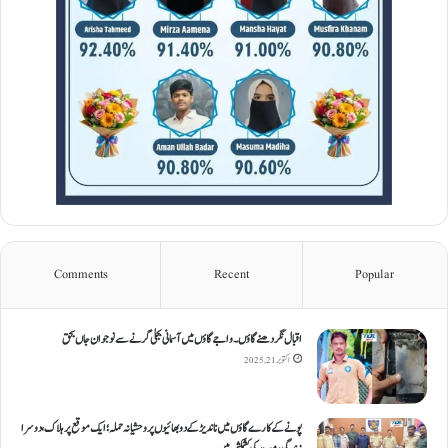
Comments
Recent
Popular
اقبال نگر دھنےگاؤں۔ واجےگاؤں میں آسمانی بجلی گرنے سے نوجوان جاں بحق
اکتوبر 21, 2025
پونے کے کارےگاؤں میں ناندیڑ کے دو بھائیوں پر وحشیانہ حملہ؛ ایک موقع پر ہلاک، دوسرا