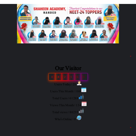
"
Our Visitor
8
8
2
1
6
0
Users Today : 21
Users This Month : 106
Total Users : 61288
Views This Month : 134
Total views : 80235
Who's Online : 0
"