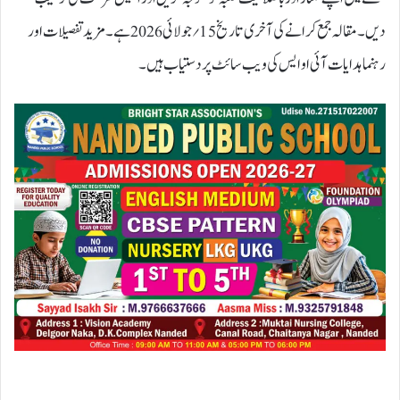
دیں۔ مقالہ جمع کرانے کی آخری تاریخ 15؍ جولائی 2026 ہے۔ مزید تفصیلات اور
رہنما ہدایات آئی او ایس کی ویب سائٹ پر دستیاب ہیں۔