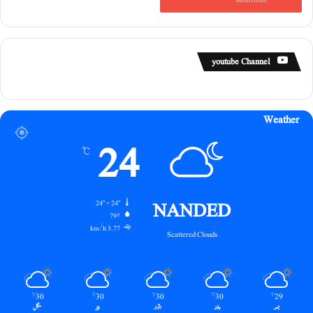
Subscribers
youtube Channel
Weather
24
℃
NANDED
24º - 24º
79%
3.77 km/h
Scattered Clouds
30
30
30
30
29
℃
℃
℃
℃
℃
جمعہ
ہفتہ
اتوار
پیر
منگل