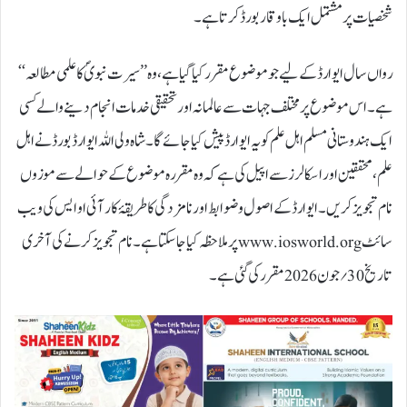
شخصیات پر مشتمل ایک باوقار بورڈ کرتا ہے۔
رواں سال ایوارڈ کے لیے جو موضوع مقرر کیا گیا ہے، وہ ’’سیرت نبویؐ کا علمی مطالعہ‘‘
ہے۔ اس موضوع پر مختلف جہات سے عالمانہ اور تحقیقی خدمات انجام دینے والے کسی
ایک ہندوستانی مسلم اہل علم کو یہ ایوارڈ پیش کیا جائے گا۔ شاہ ولی اللہ ایوارڈ بورڈ نے اہل
علم، محققین اور اسکالرز سے اپیل کی ہے کہ وہ مقررہ موضوع کے حوالے سے موزوں
نام تجویز کریں۔ ایوارڈ کے اصول و ضوابط اور نامزدگی کا طریقۂ کار آئی او ایس کی ویب
سائٹ www.iosworld.orgپر ملاحظہ کیا جا سکتا ہے۔ نام تجویز کرنے کی آخری
تاریخ 30؍ جون 2026 مقرر کی گئی ہے۔