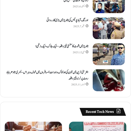
زندگی و موت کی کشمکش میں
اکتوبر 4, 2025
اورنگ آباد پولیس کی ناندیڑ میں بڑی کارروائی
ستمبر 7, 2025
ناندیڑ میں شوٹ کا سنسنی خیز واقعہ – ایک ہلاک، ایک زخمی؛
مئی 12, 2025
انٹر سٹی ٹرین میں خون کی ہولناک واردات! مسافروں میں خوف و ہراس – اُمری تا دھرما باد
روٹ پر لرزہ خیز واقعہ
نومبر 11, 2025
Recent Tech News