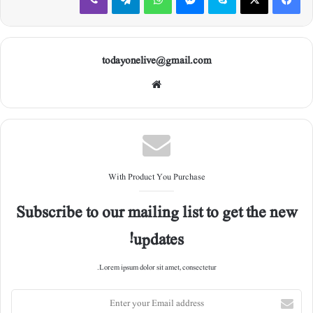
todayonelive@gmail.com
Web
site
With Product You Purchase
Subscribe to our mailing list to get the new
updates!
Lorem ipsum dolor sit amet, consectetur.
E
n