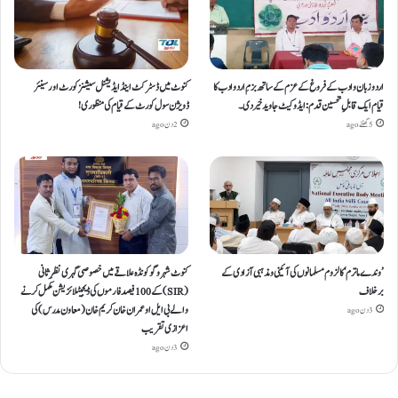
اردو زبان و ادب کے فروغ کے عزم کے ساتھ بزمِ اردو ادب کا
کنوٹ میں ڈسٹرکٹ اینڈ ایڈیشنل سیشنز کورٹ اور سینئر
قیام ایک قابلِ تحسین قدم : ایڈوکیٹ جاوید خیردی۔
ڈویژن سول کورٹ کے قیام کی منظوری!
5 گھنٹے ago
2 دن ago
’وندے ماترم‘ کا لزوم مسلمانوں کی آئینی ومذہبی آزادی کے
کنوٹ شہر و گوکونڈہ علاقے میں خصوصی گہری نظرِ ثانی
برخلاف
(SIR) کے 100 فیصد فارموں کی ڈیجیٹلائزیشن مکمل کرنے
والے بی ایل او عمران خان کریم خان (معاون مدرس) کی
3 دن ago
اعزازی تقریب
3 دن ago