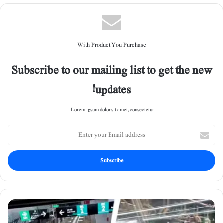
With Product You Purchase
Subscribe to our mailing list to get the new
updates!
Lorem ipsum dolor sit amet, consectetur.
E
n
t
e
r
y
o
u
’
r
خ