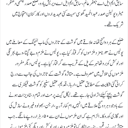
سابق ایم ایل اے جعفر عالم، سابق ایم ایل اے ویریش یادو، ضلع صدر لکشمی دھنگر،
میٹروپولیٹن صدر عبدالحمید گھوسی سمیت کئی عہدیداروں اور کارکنان احتجاج میں
شریک تھے ۔
ضلع کے ہردوا گنج تھانہ علاقے میں گوشت کے تاجروں کی ماب لنچنگ کے معاملے میں
پولیس نے ۳؍ نامزد ملزموں کو گرفتار کیا ہے۔ پولیس نے ملزم وجے گپتا، وجے بجرنگی
اور لو کش کو بروتھا نہر کے پل کے قریب سے گرفتار کیا ہے۔ پولیس دیگر مفرور
ملزموں کی تلاش میں مصروف ہے۔متاثرہ گوشت کے تاجروں کی جانب سے درج
کرائی گئی شکایت کے مطابق عقیل، ارباز، قدیم، عقیل سنیچر کو گوشت فیکٹری سے
گوشت بیچنے کیلئے اتراولی جا رہے تھے ۔لیگل گیٹ پرمٹ اور تمام دستاویزات ہونے
کے باوجودہردوگنج علاقے میں انہیں رام کمار آریہ، ارجن، بھولو وغیرہ نے سازش کی
اور گاڑی کو روکا۔ الزام ہے کہ ان ملزموں نےان سے۵۰؍ ہزار روپےمانگے ۔جب
متاثرین نے رقم دینے سے انکار کیا تو ملزم رویندر اور لو کش اور دیگر کئی ملزموں نے