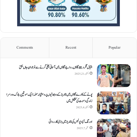
Comments
Recent
Popular
اقبال نگر دھنےگاؤں۔ واجےگاؤں میں آسمانی بجلی گرنے سے نوجوان جاں بحق
اکتوبر 21, 2025
پونے کے کارےگاؤں میں ناندیڑ کے دو بھائیوں پر وحشیانہ حملہ؛ ایک موقع پر ہلاک، دوسرا
زندگی و موت کی کشمکش میں
اکتوبر 4, 2025
اورنگ آباد پولیس کی ناندیڑ میں بڑی کارروائی
ستمبر 7, 2025