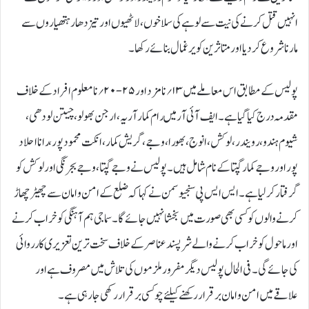
انہیں قتل کرنے کی نیت سے لوہے کی سلاخوں، لاٹھیوں اور تیز دھار ہتھیاروں سے
مارنا شروع کردیا اور متاثرین کو یرغمال بنائے رکھا۔
پولیس کے مطابق اس معاملے میں۱۳؍ نامزد اور ۲۵-۲۰؍ نامعلوم افراد کے خلاف
مقدمہ درج کیا گیا ہے۔ ایف آئی آر میں رام کمار آریہ، ارجن بھولو، چیتن لودھی،
شیوم ہندو، رویندر، لو کش، انوج، بھورا، وجے، گریش کمار، انکت محمود پور، رانا احلاد
پور اور وجے کمار گپتا کے نام شامل ہیں۔ پولیس نے وجے گپتا، وجے بجرنگی اور لو کش کو
گرفتار کر لیا ہے۔ایس ایس پی سنجیو سمن نے کہا کہ ضلع کے امن و امان سے چھیڑ چھاڑ
کرنے والوں کو کسی بھی صورت میں بخشا نہیں جائے گا۔ سماجی ہم آہنگی کو خراب کرنے
اور ماحول کو خراب کرنے والے شرپسند عناصر کے خلاف سخت ترین تعزیری کارروائی
کی جائے گی۔ فی الحال پولیس دیگر مفرور ملزموں کی تلاش میں مصروف ہے اور
علاقے میں امن و امان برقرار رکھنےکیلئے چوکسی برقرار رکھی جارہی ہے۔