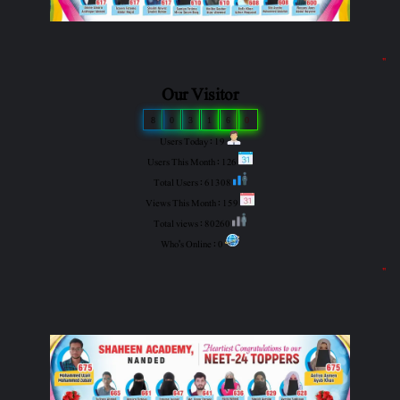
"
Our Visitor
8
0
3
1
6
0
Users Today : 19
Users This Month : 126
Total Users : 61308
Views This Month : 159
Total views : 80260
Who's Online : 0
"