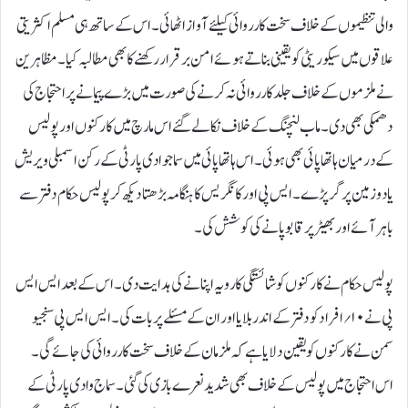
والی تنظیموں کے خلاف سخت کارروائی کیلئے آواز اٹھائی ۔ اس کے ساتھ ہی مسلم اکثریتی
علاقوں میں سیکوریٹی کو یقینی بناتے ہوئے امن برقرار رکھنے کا بھی مطالبہ کیا ۔ مظاہرین
نے ملزموں کے خلاف جلد کارروائی نہ کرنے کی صورت میں بڑے پیمانے پر احتجاج کی
دھمکی بھی دی۔ ماب لنچنگ کے خلاف نکالے گئے اس مارچ میں کارکنوں اور پولیس
کے درمیان ہاتھا پائی بھی ہوئی ۔ اس ہاتھا پائی میں سماجوادی پارٹی کے رکن اسمبلی ویریش
یادو زمین پر گر پڑے ۔ ایس پی اور کانگریس کا ہنگامہ بڑھتا دیکھ کر پولیس حکام دفتر سے
باہر آئے اور بھیڑ پر قابو پانے کی کوشش کی۔
پولیس حکام نے کارکنوں کو شائستگی کا رویہ اپنانے کی ہدایت دی ۔ اس کے بعد ایس ایس
پی نے ۱۰؍افراد کو دفتر کے اندر بلایا اور ان کے مسئلے پر بات کی۔ ایس ایس پی سنجیو
سمن نے کارکنوں کو یقین دلایا ہے کہ ملزمان کے خلاف سخت کارروائی کی جائے گی۔
اس احتجاج میں پولیس کے خلاف بھی شدید نعرے بازی کی گئی۔ سماج وادی پارٹی کے