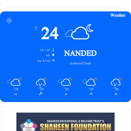
Weather
24
℃
NANDED
24º - 24º
84%
2.63 km/h
Scattered Clouds
28
29
30
29
30
℃
℃
℃
℃
℃
ہفتہ
اتوار
پیر
منگل
بدھ