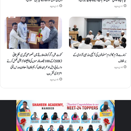
قیام ایک قابلِ تحسین قدم : ایڈوکیٹ جاوید خیردی۔
ڈویژن سول کورٹ کے قیام کی منظوری!
1 دن ago
3 دن ago
’وندے ماترم‘ کا لزوم مسلمانوں کی آئینی ومذہبی آزادی کے
کنوٹ شہر و گوکونڈہ علاقے میں خصوصی گہری نظرِ ثانی
برخلاف
(SIR) کے 100 فیصد فارموں کی ڈیجیٹلائزیشن مکمل کرنے
والے بی ایل او عمران خان کریم خان (معاون مدرس) کی
4 دن ago
اعزازی تقریب
4 دن ago