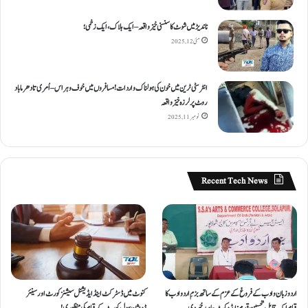
ناندیڑ میں شوٹ کا سنسنی خیز واقعہ – ایک ہلاک، ایک زخمی؛
مئی 12, 2025
انٹر سٹی ٹرین میں خون کی ہولناک واردات! مسافروں میں خوف و ہراس – اُمری تا دھرما باد
روٹ پر لرزہ خیز واقعہ
نومبر 11, 2025
Recent Tech News
اردو زبان و ادب کے فروغ کے عزم کے ساتھ بزمِ اردو ادب کا
کنوٹ میں ڈسٹرکٹ اینڈ ایڈیشنل سیشنز کورٹ اور سینئر