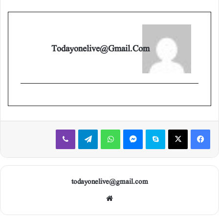
Todayonelive@gmail.com
Viber
Telegram
WhatsApp
Messenger
Skype
X
Facebook
todayonelive@gmail.com
Web
site