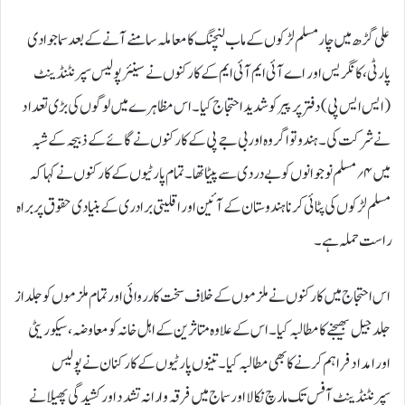
علی گڑھ میں چار مسلم لڑکوں کے ماب لنچنگ کا معاملہ سامنے آنے کے بعد سماجوادی
پارٹی ، کانگریس اور اے آئی ایم آئی ایم کے کارکنوں نے سینئر پولیس سپرنٹنڈینٹ
(ایس ایس پی) دفتر پر پیر کو شدیداحتجاج کیا ۔ اس مظاہرے میں لوگوں کی بڑی تعداد
نے شرکت کی۔ ہندو توا گروہ اور بی جے پی کے کارکنوں نے گائے کے ذبیحہ کے شبہ
میں ۴؍ مسلم نوجوانوں کو بے دردی سے پیٹا تھا ۔ تمام پارٹیوں کے کارکنوں نے کہا کہ
مسلم لڑکوں کی پٹائی کرنا ہندوستان کے آئین اور اقلیتی برادری کے بنیادی حقوق پر براہ
راست حملہ ہے۔
اس احتجاج میں کارکنوں نے ملزموں کے خلاف سخت کارروائی اور تمام ملزموں کو جلد از
جلد جیل بھیجنے کا مطالبہ کیا ۔ اس کے علاوہ متاثرین کے اہل خانہ کو معاوضہ، سیکوریٹی
اور امداد فراہم کرنے کا بھی مطالبہ کیا ۔ تینوں پارٹیوں کے کارکنان نے پولیس
سپرنٹنڈینٹ آفس تک مارچ نکالا اورسماج میں فرقہ وارانہ تشدد اور کشیدگی پھیلانے