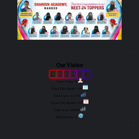
"
Our Visitor
1
3
3
1
6
0
Users Today : 0
Users This Month : 149
Total Users : 61331
Views This Month : 185
Total views : 80286
Who's Online : 0
"