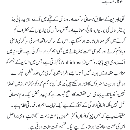
محفوظ رکھتا ہے۔
طبّی ماہرین کے مطابق جسمانی حرکت اور ورزش کے نتیجے میں آنے والا پسینہ ہائی بلڈ
پریشر، دل کی بیماریوں، فالج، موٹاپے اور بعض سانس کی بیماریوں کے خطرات کم
کرنے میں بھی معاون ثابت ہوسکتا ہے۔ اس کے ساتھ ساتھ جسمانی سرگرمی ذہنی
دباؤ کم کرنے اور مجموعی صحت بہتر بنانے میں بھی اہم کردار ادا کرتی ہے۔ طبّی دنیا میں
ایک بیماری این ہائیڈروسس (Anhidrosis) کہلاتی ہے، جس میں انسان کے جسم کو
مناسب مقدار میں پسینہ نہیں آتا۔ ایسے افراد شدید گرمی میں جلد تھکن، چکر، بے
ہوشی اور ہیٹ اسٹروک کا شکار ہوسکتے ہیں کیونکہ اُن کا جسم خود کو مؤثر انداز میں ٹھنڈا
نہیں رکھ پاتا۔ یہ بیماری اس حقیقت کا واضح ثبوت ہے کہ پسینہ محض ایک عام جسمانی
عمل نہیں بلکہ انسانی زندگی کے تحفّظ کے لیے ایک نہایت اہم اور قدرتی نظام ہے۔
حقیقت یہ ہے کہ جس چیز کو انسان اکثر معمولی یا باعثِ زحمت سمجھتا ہے، وہی دراصل
اُس کی صحت، طاقت اور بقاء کے لیے ایک عظیم نعمت ثابت ہوتی ہے۔