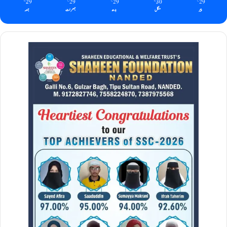
29
29
29
30
29
℃
℃
℃
℃
℃
پیر
منگل
بدھ
جمعرات
جمعہ