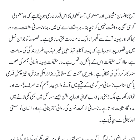
آج کا انسان مشینوں اور مصنوعی آسائشوں کا اس قدر عادی ہوچکا ہے کہ وہ معمولی
گرمی بھی برداشت نہیں کرنا چاہتا۔ ہر وقت اے سی میں رہنا، جسمانی مشقت سے دور
بھاگنا اور پسینہ آنے سے گھبرانا ایک عام عادت بنتی جارہی ہے۔ خصوصاً نوجوان نسل
میں یہ تصور پیدا ہورہا ہے کہ پسینہ آنا بدتہذیبی یا غیر مہذب طرزِ زندگی کی علامت
ہے، حالانکہ حقیقت اس کے بالکل برعکس ہے۔ درحقیقت پسینہ انسانی جسم کی صحت
مند کارکردگی کی نشانی ہے۔ ماہرینِ صحت کے مطابق روزانہ ہلکی ورزش، تیز چہل قدمی
یا کسی مناسب جسمانی سرگرمی کے نتیجے میں آنے والا پسینہ جسم کو نہ صرف چُست اور
توانا رکھتا ہے بلکہ ذہنی دباؤ، بے خوابی اور ڈپریشن جیسے مسائل میں بھی کمی لانے میں
مددگار ثابت ہوتا ہے۔ جسمانی حرکت خون کی روانی بہتر بناتی ہے اور انسان کو سستی
اور کاہلی سے بچاتی ہے۔
اسی لیے ماضی کے لوگ اگرچہ جدید سہولتوں سے محروم تھے، مگر اُن کی زندگی زیادہ