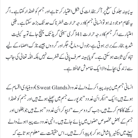
یہ پسینہ جلد کی سطح پر آکر بخارات کی شکل اختیار کرتا ہے اور جسم کو ٹھنڈا رکھتا ہے۔ اگر
یہ نظام موجود نہ ہو تو انسانی جسم کا درجہ حرارت خطرناک حد تک بڑھ سکتا ہے۔ طبّی
اعتبار سے اگر جسم کا درجہ حرارت 41 ڈگری سینٹی گریڈ تک پہنچ جائے تو یہ کیفیت
شدید بخار کے برابر ہوتی ہے، جو دل، دماغ، جگر اور گردوں جیسے نازک اعضاء کے لیے
تباہ کن ثابت ہوسکتی ہے۔ گویا پسینہ صرف پانی کے قطرے نہیں بلکہ اللّٰہ تعالیٰ کی جانب
سے زندگی بچانے والا ایک خاموش محافظ ہے۔
انسانی جسم میں پسینہ پیدا کرنے والے غدود (Sweat Glands) دو بنیادی اقسام کے
ہوتے ہیں: ایک "ایکرائن غدود” جو پورے جسم میں پھیلے ہوتے ہیں اور جسم کو ٹھنڈا
رکھنے کا کام کرتے ہیں، جب کہ دوسرے "ایپوکرائن غدود” ہوتے ہیں جو بغلوں اور
جسم کے بعض مخصوص حصّوں میں پائے جاتے ہیں۔ انہی غدود سے پیدا ہونے والے
پسینے میں بیکٹیریا شامل ہوکر بو پیدا کرتے ہیں۔ اس حقیقت سے معلوم ہوتا ہے کہ