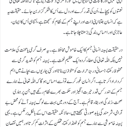
اپنی تخلیق اور کائنات کی نشانیوں میں غور و فکر کی دعوت دیتا ہے تاکہ وہ اللّٰہ تعالیٰ کی
نعمتوں کو پہچانے، اُن کی قدر کرے اور دل سے اُس کا شکر گزار بن جائے۔ حقیقت یہ
ہے کہ انسان جتنا اپنی ذات اور اپنے جسم کے نظام کو سمجھتا ہے، اُتنا ہی اُس کا ایمان،
عاجزی اور احساسِ بندگی بڑھتا چلا جاتا ہے۔
درحقیقت پسینہ انسانی جسم کا ایک خاموش محافظ ہے۔ یہ صرف گرمی یا محنت کی علامت
نہیں بلکہ اللّٰہ تعالیٰ کی عطاء کردہ ایک عظیم نعمت ہے۔ پسینہ جسم کو شدید گرمی سے
محفوظ رکھتا، جسمانی درجۂ حرارت کو متوازن بناتا اور کئی بیماریوں سے بچانے میں اہم
کردار ادا کرتا ہے۔ اگر انسان غور کرے تو اُسے احساس ہوگا کہ اللّٰہ تعالیٰ نے ہمارے
جسم کے اندر کس قدر حیرت انگیز اور حکمت بھرے نظام رکھے ہیں جن پر ہماری
صحت، زندگی اور بقاء قائم ہے۔ آج کے دور میں بہت سے لوگ پسینہ آنے کو محض بے
آرامی، شرمندگی یا بدصورتی سمجھتے ہیں، حالانکہ حقیقت اس کے بالکل برعکس ہے۔ یہی
پسینہ خاموشی سے ہمارے جسم کو ٹھنڈا رکھتا، تھکن کے اثرات کم کرتا اور ہمیں نقصان