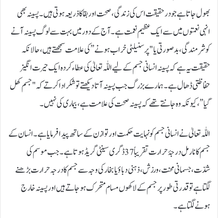
بھول جاتا ہے جو درحقیقت اس کی زندگی، صحت اور بقا کا ذریعہ ہوتی ہیں۔ پسینہ بھی
انہی نعمتوں میں سے ایک عظیم نعمت ہے۔ آج کے دور میں بہت سے لوگ پسینہ آنے
کو شرمندگی، بدصورتی یا "پرسنیلٹی خراب ہونے” کی علامت سمجھتے ہیں، حالانکہ
حقیقت یہ ہے کہ پسینہ انسانی جسم کے لیے اللّٰہ تعالیٰ کی عطاء کردہ ایک حیرت انگیز
حفاظتی ڈھال ہے۔ ہمارے بزرگ جب پسینہ آتا دیکھتے تو شکر ادا کرتے کہ "جسم کھل
گیا”، کیونکہ وہ جانتے تھے کہ پسینہ صحت کی علامت ہے، بیماری کی نہیں۔
اللّٰہ تعالیٰ نے انسانی جسم کو نہایت حکمت اور توازن کے ساتھ پیدا فرمایا ہے۔ انسان کے
جسم کا نارمل درجۂ حرارت تقریباً 37 ڈگری سینٹی گریڈ ہوتا ہے۔ جب موسم کی
شدّت، جسمانی محنت، ورزش، ذہنی دباؤ یا بخار کی وجہ سے جسم کا درجہ حرارت بڑھنے
لگتا ہے تو قدرتی طور پر جسم کے لاکھوں مسام متحرک ہو جاتے ہیں اور پسینہ خارج
ہونے لگتا ہے۔