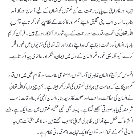
ہیں، اور پھر اپنی بے پایاں رحمت سے اُن نعمتوں کو انسان کے لیے آسان اور کارآمد
بنادیا۔ انسان جب اپنی تخلیق، اپنے جسم اور کائنات کے نظام پر غور کرتا ہے تو اُس پر
اللّٰہ تعالیٰ کی حکمت، قدرت اور رحمت کے بے شمار راز آشکار ہوتے ہیں۔ قرآنِ کریم
بار بار انسان کو دعوت دیتا ہے کہ وہ اپنے وجود اور اللّٰہ تعالیٰ کی نشانیوں میں غور و فکر
کرے، کیونکہ یہی غور و فکر انسان کے دل میں ایمان، شکر اور عاجزی پیدا کرتا ہے۔
افسوس کہ آج کا انسان ظاہری آسائشوں، مصنوعی نفاست اور آرام طلبی میں اس قدر
گم ہوچکا ہے کہ وہ بہت سی بنیادی نعمتوں کی قدر کھو بیٹھا ہے۔ جن چیزوں کو اللّٰہ تعالیٰ
نے انسان کی حفاظت، راحت اور صحت کا ذریعہ بنایا، انسان اُنہی کو بسا اوقات زحمت،
شرمندگی یا بدصورتی سمجھنے لگتا ہے۔ پسینہ بھی انہی عظیم نعمتوں میں سے ایک ہے، جسے
اکثر لوگ محض بے آرامی یا ظاہری خرابی کا سبب سمجھتے ہیں، حالانکہ حقیقت میں یہ
انسانی جسم کے تحفظ اور توازن کا ایک نہایت اہم قدرتی نظام ہے۔