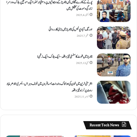
پونے کے کارےگاؤں میں ناندیڑ کے دو بھائیوں پر وحشیانہ حملہ؛ ایک موقع پر ہلاک، دوسرا
زندگی و موت کی کشمکش میں
اکتوبر 4, 2025
اورنگ آباد پولیس کی ناندیڑ میں بڑی کارروائی
ستمبر 7, 2025
ناندیڑ میں شوٹ کا سنسنی خیز واقعہ – ایک ہلاک، ایک زخمی؛
مئی 12, 2025
انٹر سٹی ٹرین میں خون کی ہولناک واردات! مسافروں میں خوف و ہراس – اُمری تا دھرما باد
روٹ پر لرزہ خیز واقعہ
نومبر 11, 2025
Recent Tech News