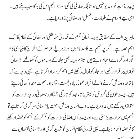
پسینہ بذاتِ خود بدبو نہیں ہوتا بلکہ صفائی کی کمی اور جراثیم اس کی بو کا سبب بنتے ہیں۔
اسی لیے اسلام نے طہارت، غسل اور صفائی پر زور دیا ہے۔
ماہرینِ طب کے مطابق پسینہ انسانی جسم کے قدرتی حفاظتی اور صفائی کے نظام کا ایک
اہم حصہ ہے۔ اگرچہ جسم سے فاسد مادّوں اور زہریلے عناصر کے اخراج کا بنیادی کام
جگر اور گردے انجام دیتے ہیں، تاہم پسینہ بھی جلد کے مساموں کو کھولنے، جسمانی
توازن برقرار رکھنے اور جلد کو فعال رکھنے میں اہم کردار ادا کرتا ہے۔ یہی وجہ ہے کہ
باقاعدہ ورزش کرنے والے افراد عموماً زیادہ چُست، توانا اور صحت مند دکھائی دیتے
ہیں۔ پسینہ خون کی گردش کو بہتر بناتا، جلد کو تازگی بخشتا اور جسمانی درجۂ حرارت کو
متوازن رکھنے میں مدد دیتا ہے۔ جب انسان ورزش، محنت یا جسمانی سرگرمی کرتا ہے تو
جسم میں حرارت بڑھتی ہے، اور پسینہ اُس اضافی حرارت کو کم کرکے جسم کو ٹھنڈا رکھنے
کا فریضہ انجام دیتا ہے۔ یہی قدرتی نظام انسان کو شدید گرمی اور جسمانی نقصان سے