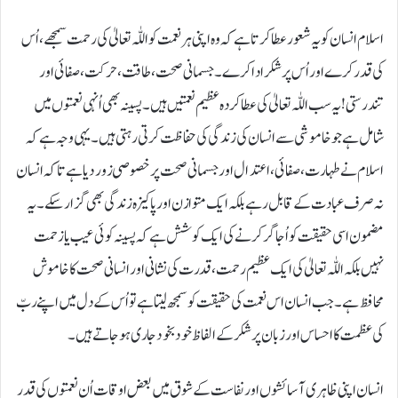
اسلام انسان کو یہ شعور عطا کرتا ہے کہ وہ اپنی ہر نعمت کو اللّٰہ تعالیٰ کی رحمت سمجھے، اُس
کی قدر کرے اور اُس پر شکر ادا کرے۔ جسمانی صحت، طاقت، حرکت، صفائی اور
تندرستی! یہ سب اللّٰہ تعالیٰ کی عطا کردہ عظیم نعمتیں ہیں۔ پسینہ بھی اُنہی نعمتوں میں
شامل ہے جو خاموشی سے انسان کی زندگی کی حفاظت کرتی رہتی ہیں۔ یہی وجہ ہے کہ
اسلام نے طہارت، صفائی، اعتدال اور جسمانی صحت پر خصوصی زور دیا ہے تاکہ انسان
نہ صرف عبادت کے قابل رہے بلکہ ایک متوازن اور پاکیزہ زندگی بھی گزار سکے۔ یہ
مضمون اسی حقیقت کو اُجاگر کرنے کی ایک کوشش ہے کہ پسینہ کوئی عیب یا زحمت
نہیں بلکہ اللّٰہ تعالیٰ کی ایک عظیم رحمت، قدرت کی نشانی اور انسانی صحت کا خاموش
محافظ ہے۔ جب انسان اس نعمت کی حقیقت کو سمجھ لیتا ہے تو اُس کے دل میں اپنے ربّ
کی عظمت کا احساس اور زبان پر شکر کے الفاظ خود بخود جاری ہو جاتے ہیں۔
انسان اپنی ظاہری آسائشوں اور نفاست کے شوق میں بعض اوقات اُن نعمتوں کی قدر