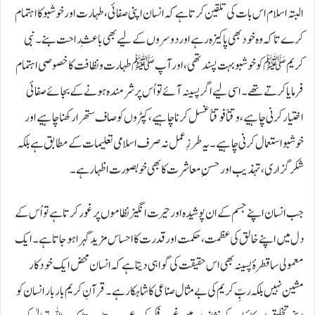
البتہ اسلام اس بات کی تلقین کرتا ہے کہ انسان اپنی صفائی، طہارت اور خوشبو کا اہتمام
کرے تاکہ وہ خود بھی پاکیزہ رہے اور دوسروں کے لیے بھی باعثِ راحت بنے۔ نبی
کریمﷺ کو خوشبو بہت پسند تھی، اور آپﷺ طہارت و نظافت کا خصوصی اہتمام
فرمایا کرتے تھے۔ اسی لیے اگر پسینہ آئے تو اُس پر شرمندہ ہونے کے بجائے صفائی
اختیار کرنی چاہیے، وقتاً فوقتاً غسل کرنا چاہیے، کپڑوں کو صاف ستھرا رکھنا چاہیے اور
خوشبو استعمال کرنی چاہیے۔ یہ طرزِ عمل نہ صرف اسلامی تعلیمات کے مطابق ہے بلکہ
شکر گزاری، تہذیب اور حسنِ معاشرت کا بھی خوبصورت اظہار ہے۔
جب انسان اپنے جسم کے ان پوشیدہ اور حیرت انگیز نظاموں پر غور کرتا ہے تو اُس کے
دل میں اپنے خالق کی عظمت، حکمت اور قدرت کا احساس مزید گہرا ہوجاتا ہے۔ ایک
معمولی سا قطرۂ پسینہ بھی اس حقیقت کی گواہی دیتا ہے کہ انسان محض ایک خودکار
مشین نہیں بلکہ ربِّ کریم کی بے مثال صناعی کا شاہکار ہے۔ قرآنِ کریم بار بار انسان کو