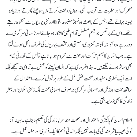
متحرک اور فطرت سے قریب تھی۔ وہ زیادہ محنت کرتے، زیادہ چلتے پھرتے اور زیادہ
پسینہ بہاتے تھے، جس کے باعث وہ نسبتاً مضبوط، توانا اور کئی بیماریوں سے محفوظ رہتے
تھے۔ اس کے برعکس جو جسم مسلسل آرام طلبی کا شکار ہوجائے اور جسمانی سرگرمی سے
دور رہے، وہ آہستہ آہستہ کمزوری، سستی اور مختلف بیماریوں کی طرف مائل ہونے لگتا
ہے۔ جب انسان کا جسم حرکت اور محنت سے محروم ہوجاتا ہے تو اُس کے قدرتی نظام
بھی متاثر ہونے لگتے ہیں۔ لہٰذا ضروری ہے کہ انسان پسینے کو محض بے آرامی نہ سمجھے بلکہ
اسے ایک فطری، مفید اور صحت بخش عمل کے طور پر قبول کرے۔ اعتدال کے
ساتھ محنت، ورزش اور جسمانی سرگرمی نہ صرف جسمانی صحت بلکہ ذہنی سکون اور بہتر
زندگی کا بھی ذریعہ بنتی ہے۔
اسلام انسان کو پاکیزگی، اعتدال اور صحت مند طرزِ زندگی کی تعلیم دیتا ہے۔ پسینہ آنا
کوئی عیب یا شرمندگی کی بات نہیں بلکہ انسانی جسم کا ایک فطری اور مفید عمل ہے۔