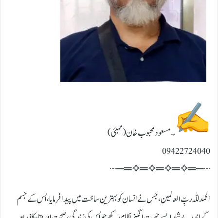
۔مسعود محبوب خان (ممبئی)
09422724040
┄─═✧═✧═✧═✧═─┄
الحمد للّٰہ ربِّ العالمین، جس نے انسان کو بہترین ساخت میں پیدا فرمایا، اُس کے جسم
کے اندر بے شمار ایسے حیرت انگیز نظام رکھے جو اُس کی زندگی، صحت اور بقاء کا ذریعہ