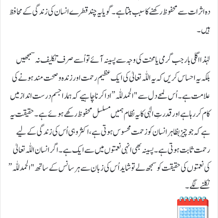
دہ اثرات سے محفوظ رکھنے کا سبب بنتا ہے۔ گویا یہ چند قطرے انسان کی زندگی کے محافظ
ہیں۔
لہٰذا اگلی بار جب گرمی یا محنت کی وجہ سے پسینہ آئے تو اُسے صرف تکلیف نہ سمجھیں
بلکہ یہ احساس کریں کہ یہ اللّٰہ تعالیٰ کی ایک عظیم رحمت اور زندہ و صحت مند ہونے کی
علامت ہے۔ اُس لمحے دل سے "الحمد للّٰہ” ادا کرنا چاہیے کہ ہمارا جسم درست انداز میں
کام کررہا ہے اور قدرتِ الٰہی کا یہ نظام ہمیں مسلسل محفوظ رکھے ہوئے ہے۔ حقیقت یہ
ہے کہ جو چیز بظاہر انسان کو زحمت محسوس ہوتی ہے، اکثر وہی اُس کی زندگی کے لیے
رحمت ثابت ہوتی ہے۔ پسینہ بھی انہی نعمتوں میں سے ایک ہے۔ اگر انسان اللّٰہ تعالیٰ
کی نعمتوں کی حقیقت کو سمجھ لے تو شاید اُس کی زبان سے ہر سانس کے ساتھ "الحمد للّٰہ”
نکلنے لگے۔