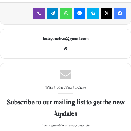
Viber
Telegram
WhatsApp
Messenger
Skype
X
Facebook
todayonelive@gmail.com
Web
site
With Product You Purchase
Subscribe to our mailing list to get the new
updates!
Lorem ipsum dolor sit amet, consectetur.