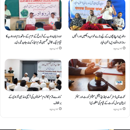
والدین اپنے بچوں کے لیے بڑے خواب دیکھیں اور انہیں
اردو زبان و ادب کے فروغ کے عزم کے ساتھ بزمِ اردو ادب کا
روزانہ وقت دیں : تنویر منیار
قیام ایک قابلِ تحسین قدم : ایڈوکیٹ جاوید خیردی۔
4 دن ago
4 دن ago
کنوٹ میں ڈسٹرکٹ اینڈ ایڈیشنل سیشنز کورٹ اور سینئر
’وندے ماترم‘ کا لزوم مسلمانوں کی آئینی ومذہبی آزادی کے
ڈویژن سول کورٹ کے قیام کی منظوری!
برخلاف
6 دن ago
6 دن ago