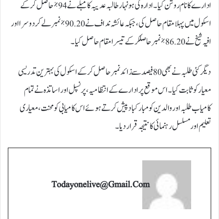
ادارے کا نام روشن کیا۔ادارہ کی ہونہار طالبہ عدیبہ کامبلے نے 94%حاصل کرکے
اسکول میں پہلا مقام حاصل کی، جبکہ عائشہ نداف نے 90.20% نمبرلے کر دوسرااور
افیہ شیخ نے 86.20%نمبر حاصلکرکے تیسرا مقام حاصل کیا۔
دیگر کئی طلبہ نے بھی 80 فیصد سے زائد نمبر حاصل کرکے اسکول کی بہترین تدریسی
معیار کو ثابت کیا۔اس موقع پر ادارے کے انتظامیہ، پرنسپل اور اساتذہ نے تمام
کامیاب طلبہ اور والدین کو مبارکباد پیش کرتے ہوئے اس کامیابی کو محنت، معیاری
تعلیم اور مسلسل رہنمائی کا نتیجہ قرار دیا۔
Todayonelive@gmail.com