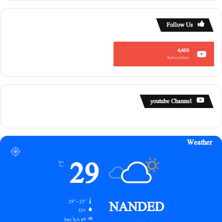
Follow Us
4,460
Subscribers
youtube Channel
Weather
29
℃
NANDED
29º - 23º
55%
6.49 km/h