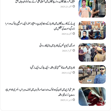
اقبال نگر دھنےگاؤں۔ واجےگاؤں میں آسمانی بجلی گرنے سے نوجوان جاں بحق
اکتوبر 21, 2025
پونے کے کارےگاؤں میں ناندیڑ کے دو بھائیوں پر وحشیانہ حملہ؛ ایک موقع پر ہلاک، دوسرا
زندگی و موت کی کشمکش میں
اکتوبر 4, 2025
اورنگ آباد پولیس کی ناندیڑ میں بڑی کارروائی
ستمبر 7, 2025
ناندیڑ میں شوٹ کا سنسنی خیز واقعہ – ایک ہلاک، ایک زخمی؛
مئی 12, 2025
انٹر سٹی ٹرین میں خون کی ہولناک واردات! مسافروں میں خوف و ہراس – اُمری تا دھرما باد
روٹ پر لرزہ خیز واقعہ
نومبر 11, 2025