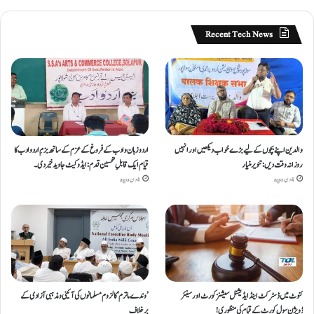
Recent Tech News
والدین اپنے بچوں کے لیے بڑے خواب دیکھیں اور انہیں
اردو زبان و ادب کے فروغ کے عزم کے ساتھ بزمِ اردو ادب کا
روزانہ وقت دیں : تنویر منیار
قیام ایک قابلِ تحسین قدم : ایڈوکیٹ جاوید خیردی۔
4 دن ago
4 دن ago
کنوٹ میں ڈسٹرکٹ اینڈ ایڈیشنل سیشنز کورٹ اور سینئر
’وندے ماترم‘ کا لزوم مسلمانوں کی آئینی ومذہبی آزادی کے
ڈویژن سول کورٹ کے قیام کی منظوری!
برخلاف