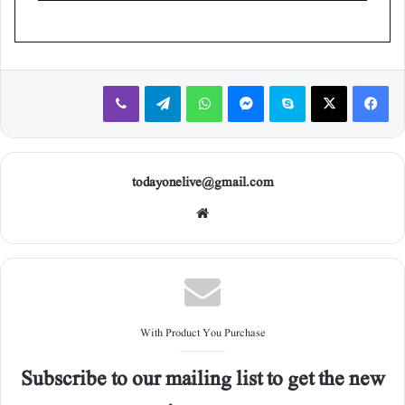
Viber
Telegram
WhatsApp
Messenger
Skype
X
Facebook
todayonelive@gmail.com
Web
site
With Product You Purchase
Subscribe to our mailing list to get the new