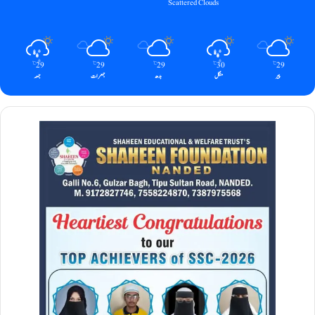
Scattered Clouds
29
29
29
30
29
℃
℃
℃
℃
℃
پیر
منگل
بدھ
جمعرات
جمعہ