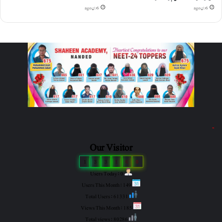
6 دن ago
6 دن ago
"
Our Visitor
1
3
3
1
6
0
Users Today : 0
Users This Month : 149
Total Users : 61331
Views This Month : 185
Total views : 80286