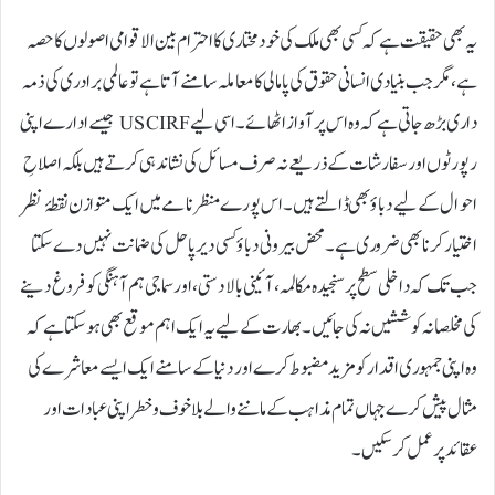
یہ بھی حقیقت ہے کہ کسی بھی ملک کی خودمختاری کا احترام بین الاقوامی اصولوں کا حصہ
ہے، مگر جب بنیادی انسانی حقوق کی پامالی کا معاملہ سامنے آتا ہے تو عالمی برادری کی ذمہ
داری بڑھ جاتی ہے کہ وہ اس پر آواز اٹھائے۔ اسی لیے USCIRF جیسے ادارے اپنی
رپورٹوں اور سفارشات کے ذریعے نہ صرف مسائل کی نشاندہی کرتے ہیں بلکہ اصلاحِ
احوال کے لیے دباؤ بھی ڈالتے ہیں۔ اس پورے منظرنامے میں ایک متوازن نقطۂ نظر
اختیار کرنا بھی ضروری ہے۔ محض بیرونی دباؤ کسی دیرپا حل کی ضمانت نہیں دے سکتا
جب تک کہ داخلی سطح پر سنجیدہ مکالمہ، آئینی بالادستی، اور سماجی ہم آہنگی کو فروغ دینے
کی مخلصانہ کوششیں نہ کی جائیں۔ بھارت کے لیے یہ ایک اہم موقع بھی ہو سکتا ہے کہ
وہ اپنی جمہوری اقدار کو مزید مضبوط کرے اور دنیا کے سامنے ایک ایسے معاشرے کی
مثال پیش کرے جہاں تمام مذاہب کے ماننے والے بلا خوف و خطر اپنی عبادات اور
عقائد پر عمل کر سکیں۔