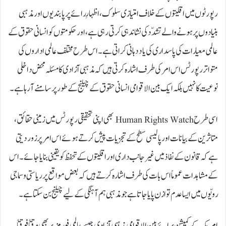
رپورٹوں میں اقلیتوں کے خلاف امتیازی سلوک، اظہارِ رائے پر پابندیوں اور مذہبی
بنیادوں پر ہونے والے تشدّد کی نشاندہی کرتی رہی ہے، اور حکومتوں کو انسانی حقوق کے
عالمی معیارات کی پاسداری کی یاد دہانی کراتی ہے۔ اس طرح مختلف عالمی اداروں کی
متواتر رپورٹس اس امر کی طرف اشارہ کرتی ہیں کہ مذہبی آزادی کا مسئلہ محض داخلی
نوعیت کا نہیں بلکہ ایک بین الاقوامی انسانی حقوق کے چیلنج کے طور پر سامنے آ رہا ہے۔
اسی طرح Human Rights Watch بھی اپنی تحقیقی رپورٹس میں زمینی حقائق،
متاثرین کے بیانات اور پالیسی سطح کے تجزیات پیش کرتے ہوئے اس امر پر زور دیتی
ہے کہ قانون کے نفاذ میں غیر جانب داری اور اقلیتوں کے تحفظ کو یقینی بنایا جائے۔ اس
کے مشاہدات عموماً اس بات کی طرف اشارہ کرتے ہیں کہ بعض مواقع پر ریاستی و سماجی
رویّوں میں ایسا عدم توازن پایا جاتا ہے جو مذہبی ہم آہنگی کے لیے چیلنج بن سکتا ہے۔
امریکہ کے کمیشن برائے بین الاقوامی مذہبی آزادی جیسے عالمی فورمز پر بھی وقتاً فوقتاً