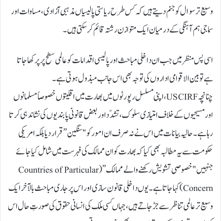
وسیع تر سوال کو جنم دیتے ہیں کہ کس طرح ریاستی پالیسیاں مذہبی آزادی، مساوات اور
سماجی ہم آہنگی کے درمیان ایک متوازن رشتہ قائم کر سکتی ہیں۔
اسی پس منظر میں جب ان داخلی مباحث اور پالیسی اقدامات کو عالمی سطح پر پرکھا جاتا
ہے تو بین الاقوامی اداروں کی توجہ بھی اس جانب مبذول ہوتی ہے۔
چنانچہ USCIRF، اپنی مسلسل رپورٹوں میں بھارت میں اقلیتوں خصوصاً مسلمانوں
اور مسیحیوں کے خلاف امتیازی سلوک، تشدّد اور بعض قانونی پابندیوں کی نشاندہی کرتا
رہا ہے۔ حالیہ بیانات میں اس نے نہ صرف ان امور کو "سنگین” قرار دیا بلکہ امریکی
حکومت سے یہ مطالبہ بھی کیا کہ بھارت کو ان ممالک کی فہرست میں شامل کیا جائے
جنہیں "خصوصی تشویش رکھنے والے ممالک” (Countries of Particular
Concern) کہا جاتا ہے۔ یوں داخلی قانون سازی اور اس پر جاری مباحث بالآخر ایک
وسیع تر عالمی تناظر سے جڑ جاتے ہیں، جہاں کسی ملک کی انسانی حقوق کی صورتِ حال اس