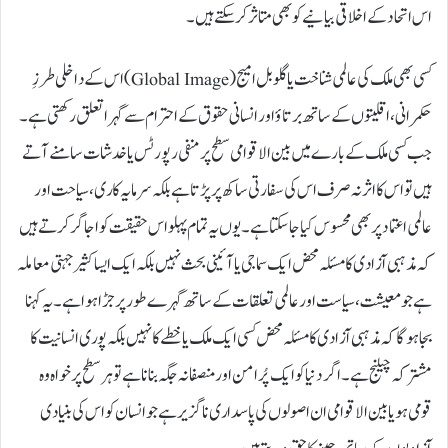
اس اتحاد کے اخلاقی بیانیے کو بھی متاثر کر سکتے ہیں۔
کسی بھی ملک کی عالمی شناخت یا گلوبل امیج (Global Image) اس کے داخلی طرزِ
حکمرانی، اقلیتوں کے ساتھ برتاؤ اور انسانی حقوق کے احترام سے گہرا تعلق رکھتی ہے۔
جب کسی ملک کے بارے میں بین الاقوامی سطح پر منفی رپورٹس یا خدشات سامنے آتے
ہیں تو اس کا اثر نہ صرف اس کی سفارتی ساکھ پر پڑتا ہے بلکہ سرمایہ کاری، سیاحت اور
عالمی اعتماد پر بھی محسوس کیا جا سکتا ہے۔ یوں یہ تمام پہلو اس حقیقت کو اجاگر کرتے ہیں
کہ مذہبی آزادی کا مسئلہ محض ایک سماجی یا آئینی بحث نہیں بلکہ ایک ایسا کثیر جہتی معاملہ
ہے جو معیشت، سیاست اور عالمی تعلقات کے ساتھ گہرے طور پر جڑا ہوا ہے۔ یہ کہنا
بجا ہوگا کہ مذہبی آزادی کا مسئلہ محض کسی ایک ملک یا خطے کا نہیں بلکہ پوری انسانیت کا
مشترکہ چیلنج ہے۔ اگر دنیا کو ایک پُرامن اور منصفانہ جگہ بنانا ہے تو ہر سطح پر خواہ وہ
قومی ہو یا بین الاقوامی ان اصولوں کی پاسداری ناگزیر ہے جو انسان کو اس کی بنیادی