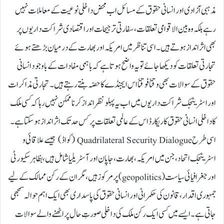
مذہبی آزادی اور انسانی حقوق کے مسائل اب محض داخلی نوعیت کے معاملات نہیں
رہے بلکہ وہ بین الاقوامی تعلقات، سفارتی ترجیحات اور اقتصادی شراکت داریوں پر
بھی اثر انداز ہوتے ہیں۔ اسی تناظر میں امریکہ اور بھارت کے درمیان بڑھتے ہوئے
تجارتی تعلقات کو دیکھا جائے تو یہ واضح ہوتا ہے کہ باہمی مفادات کے باوجود انسانی
حقوق کے سوالات بھی وقتاً فوقتاً اس ایجنڈے کا حصّہ بنتے رہتے ہیں۔ تجارتی مذاکرات
اور اسٹریٹجک شراکت داریوں میں اب یہ پہلو نظر انداز کرنا ممکن نہیں رہا کہ کسی ملک
کا داخلی انسانی حقوق کا ریکارڈ اس کے عالمی تعلقات پر کس حد تک اثر انداز ہو سکتا ہے۔
اسی طرح Quadrilateral Security Dialogue (کواڈ) جیسے علاقائی و
اسٹریٹجک اتحاد، جن میں امریکہ، بھارت، جاپان اور آسٹریلیا شامل ہیں، بظاہر سکیورٹی
اور جغرافیائی سیاست (geopolitics) پر مرکوز ہیں، مگر ان کے رکن ممالک کے لیے
جمہوری اقدار، قانون کی حکمرانی اور انسانی حقوق کی پاسداری بھی ایک اہم حوالہ سمجھی
جاتی ہے۔ ایسے میں کسی ایک رکن ملک کی داخلی صورتِ حال پر اٹھنے والے سوالات