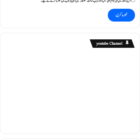
اس براؤزر میں میرا نام، ای میل، اور ویب سائٹ محفوظ رکھیں اگلی بار جب میں تبصرہ کرنے کےلیے۔
youtube Channel