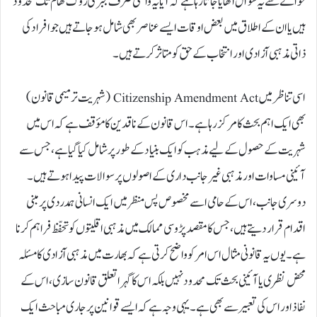
حوالے سے یہ سوال اٹھایا جاتا رہا ہے کہ آیا یہ واقعی صرف جبر کی روک تھام تک محدود
ہیں یا ان کے اطلاق میں بعض اوقات ایسے عناصر بھی شامل ہو جاتے ہیں جو افراد کی
ذاتی مذہبی آزادی اور انتخاب کے حق کو متاثر کرتے ہیں۔
اسی تناظر میں Citizenship Amendment Act (شہریت ترمیمی قانون)
بھی ایک اہم بحث کا مرکز رہا ہے۔ اس قانون کے ناقدین کا مؤقف ہے کہ اس میں
شہریت کے حصول کے لیے مذہب کو ایک بنیاد کے طور پر شامل کیا گیا ہے، جس سے
آئینی مساوات اور مذہبی غیر جانب داری کے اصولوں پر سوالات پیدا ہوتے ہیں۔
دوسری جانب، اس کے حامی اسے مخصوص پس منظر میں ایک انسانی ہمدردی پر مبنی
اقدام قرار دیتے ہیں، جس کا مقصد پڑوسی ممالک میں مذہبی اقلیتوں کو تحفّظ فراہم کرنا
ہے۔ یوں یہ قانونی مثال اس امر کو واضح کرتی ہے کہ بھارت میں مذہبی آزادی کا مسئلہ
محض نظری یا آئینی بحث تک محدود نہیں بلکہ اس کا گہرا تعلق قانون سازی، اس کے
نفاذ اور اس کی تعبیر سے بھی ہے۔ یہی وجہ ہے کہ ایسے قوانین پر جاری مباحث ایک