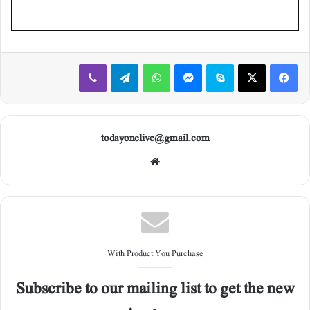
Viber
Telegram
WhatsApp
Messenger
Skype
X
Facebook
todayonelive@gmail.com
Web
site
With Product You Purchase
Subscribe to our mailing list to get the new