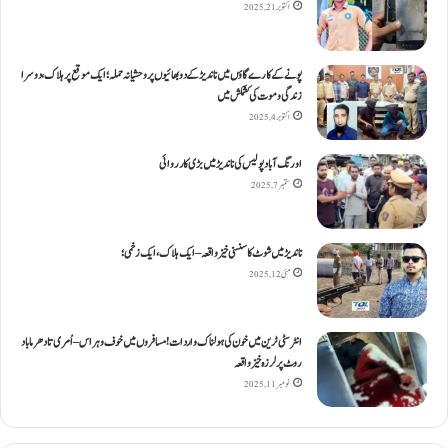
اکتوبر 21, 2025
پونے کے کارےگاؤں میں ناندیڑ کے دو بھائیوں پر وحشیانہ حملہ؛ ایک موقع پر ہلاک، دوسرا
زندگی و موت کی کشمکش میں
اکتوبر 4, 2025
اورنگ آباد پولیس کی ناندیڑ میں بڑی کارروائی
ستمبر 7, 2025
ناندیڑ میں شوٹ کا سنسنی خیز واقعہ – ایک ہلاک، ایک زخمی؛
مئی 12, 2025
انٹر سٹی ٹرین میں خون کی ہولناک واردات! مسافروں میں خوف و ہراس – اُمری تا دھرما باد
روٹ پر لرزہ خیز واقعہ
نومبر 11, 2025