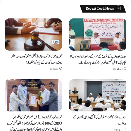
Recent Tech News
اردو زبان و ادب کے فروغ کے عزم کے ساتھ بزمِ اردو ادب کا
کنوٹ میں ڈسٹرکٹ اینڈ ایڈیشنل سیشنز کورٹ اور سینئر
قیام ایک قابلِ تحسین قدم : ایڈوکیٹ جاوید خیردی۔
ڈویژن سول کورٹ کے قیام کی منظوری!
24 گھنٹے ago
3 دن ago
’وندے ماترم‘ کا لزوم مسلمانوں کی آئینی ومذہبی آزادی کے
کنوٹ شہر و گوکونڈہ علاقے میں خصوصی گہری نظرِ ثانی
برخلاف
(SIR) کے 100 فیصد فارموں کی ڈیجیٹلائزیشن مکمل کرنے
والے بی ایل او عمران خان کریم خان (معاون مدرس) کی
3 دن ago