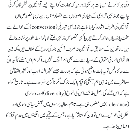
وکی ہرٹزلر نے اس بات پر بھی زور دیا کہ بھارت کو اپنے ایسے قوانین پر نظرِ ثانی کرنی
چاہیے جو مذہبی آزادی کے بنیادی اصولوں سے متصادم ہیں۔ یہاں بالخصوص ان
قوانین کی طرف اشارہ کیا جاتا ہے جو مذہبی تبدیلی (conversion) کے حوالے سے
سخت پابندیاں عائد کرتے ہیں یا کسی مخصوص مذہبی طبقے کو بالواسطہ طور پر نشانہ بناتے
ہیں۔ ناقدین کے مطابق یہ قوانین نہ صرف آئینِ ہند کی روح کے خلاف ہیں بلکہ بین
الاقوامی انسانی حقوق کے معیارات سے بھی ہم آہنگ نہیں۔ اگر ہم اس مسئلے کا گہرائی
سے جائزہ لیں تو یہ بات واضح ہوتی ہے کہ بھارت جیسے کثیرالمذاہب اور کثیرالثقافتی
معاشرے میں مذہبی ہم آہنگی کا قیام ایک نازک مگر ناگزیر ضرورت ہے۔ تاریخ گواہ
ہے کہ اس خطے کی اصل طاقت اس کی تنوع (diversity) اور رواداری
(tolerance) میں مضمر رہی ہے۔ تاہم، حالیہ برسوں میں بعض سیاسی، سماجی اور
نظریاتی عوامل نے اس توازن کو متاثر کیا ہے، جس کے نتیجے میں اقلیتوں میں عدم تحفّظ کا
احساس بڑھا ہے۔