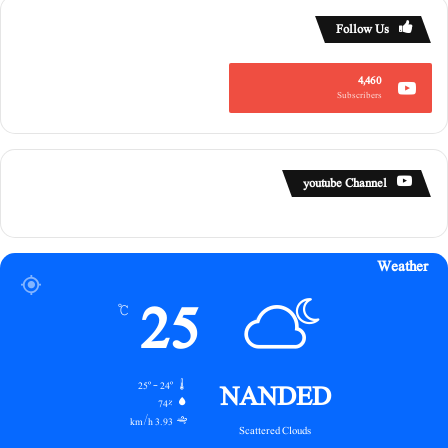
Follow Us
4,460
Subscribers
youtube Channel
Weather
25
℃
NANDED
25º - 24º
74%
3.93 km/h
Scattered Clouds