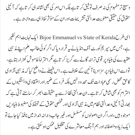
وسیع تر مفہوم کی نہ صرف توثیق کرتا ہے بلکہ اس امر کی بھی نشاندہی کرتا ہے کہ آئینی
حقوق کی حقیقی معنویت عدالتی تشریحات اور ان کے مؤثر نفاذ ہی سے وابستہ ہے۔
اسی طرح Bijoe Emmanuel vs State of Kerala ایک نہایت اہم نظیر
ہے، جس میں سپریم کورٹ آف انڈیا نے یہ قرار دیا کہ اگر کوئی طالب علم اپنے مذہبی
عقیدے کی بنیاد پر قومی ترانہ گانے سے گریز کرتا ہے مگر احتراماً خاموش کھڑا رہتا ہے،
تو اسے اس بنیاد پر سزا دینا آئین کے خلاف ہے۔ اس فیصلے نے واضح کیا کہ مذہبی آزادی
کا حق محض رسمی عبادات تک محدود نہیں بلکہ فرد کے ضمیر اور اعتقادی وابستگیوں کے
احترام کو بھی شامل کرتا ہے۔ ان عدالتی نظائر سے یہ حقیقت ابھر کر سامنے آتی ہے کہ
بھارتی آئینی و عدالتی نظام میں مذہبی آزادی اور شخصی حقوق کے تحفّظ کی مضبوط بنیادیں
موجود ہیں، اور اگر ان اصولوں کو مسلسل اور غیر جانب دارانہ انداز میں نافذ کیا جائے تو
ایک زیادہ منصفانہ اور ہم آہنگ معاشرے کی تشکیل ممکن ہو سکتی ہے۔