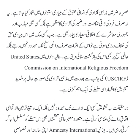
عصرِ حاضر میں مذہبی آزادی کو انسانی حقوق کے بنیادی ستونوں میں شمار کیا جاتا ہے۔ یہ
نہ صرف فرد کی ذاتی شناخت اور ضمیر کی آزادی کا مظہر ہے بلکہ کسی بھی مہذب اور
جمہوری معاشرے کے اخلاقی معیار کا پیمانہ بھی ہے۔ جب کسی ملک میں اس بنیادی حق
کی خلاف ورزی ہوتی ہے تو اس کے اثرات صرف داخلی سطح تک محدود نہیں رہتے بلکہ
عالمی سطح پر بھی اس کی بازگشت سنائی دیتی ہے۔ حالیہ دنوں میں United States
Commission on International Religious Freedom
(USCIRF) کی جانب سے بھارت میں مذہبی آزادی کی صورتِ حال پر شدید
تشویش کا اظہار اسی سلسلے کی ایک اہم کڑی ہے۔
درحقیقت، یہ تشویش کسی ایک ادارے تک محدود نہیں بلکہ ایک وسیع تر بین الاقوامی
اتفاقِ رائے کی عکاسی کرتی ہے۔ متعدد معتبر عالمی تنظیمیں بھی اس مسئلے کو مسلسل اجاگر
کرتی رہی ہیں۔ چنانچہ Amnesty International اپنی سالانہ اور خصوصی