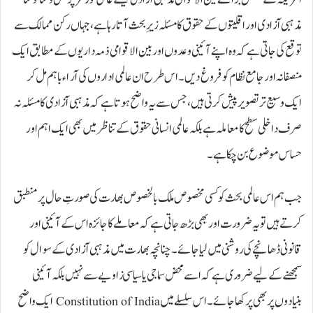
مذہبی آزادی اور اقلیتوں کے حقوق کا مسئلہ زیرِ بحث آتا رہا ہے، جہاں رکن ممالک سے
توقع کی جاتی ہے کہ وہ اپنے آئینی وعدوں اور بین الاقوامی ذمہ داریوں کے مطابق ایک
منصفانہ اور جامع نظام کو فروغ دیں۔ اس طرح ان عالمی اداروں کی آراء باہم مل کر
ایک وسیع تر تصویر پیش کرتی ہیں، جس سے یہ واضح ہوتا ہے کہ مذہبی آزادی کا مسئلہ نہ
صرف داخلی سطح کا معاملہ ہے بلکہ عالمی انسانی حقوق کے تناظر میں بھی ایک اہم اور
حساس موضوع بن چکا ہے۔
جب ہم اس عالمی بحث کو کسی مخصوص ملک بالخصوص بھارت کی صورتِ حال پر منطبق
کرتے ہیں تو یہ ضرورت اور بھی بڑھ جاتی ہے کہ معاملے کا جائزہ اس کے آئینی اور
قانونی ڈھانچے کی روشنی میں لیا جائے۔ چنانچہ بھارت میں مذہبی آزادی کے سوال کو
سمجھنے کے لیے ضروری ہے کہ اسے محض سماجی یا سیاسی زاویے سے نہیں بلکہ آئینی
بنیادوں پر بھی پرکھا جائے۔ اس سلسلے میں Constitution of India ایک واضح