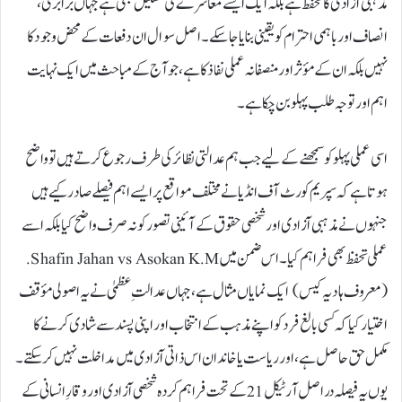
مذہبی آزادی کا تحفّظ ہے بلکہ ایک ایسے معاشرے کی تشکیل بھی ہے جہاں برابری،
انصاف اور باہمی احترام کو یقینی بنایا جا سکے۔ اصل سوال ان دفعات کے محض وجود کا
نہیں بلکہ ان کے مؤثر اور منصفانہ عملی نفاذ کا ہے، جو آج کے مباحث میں ایک نہایت
اہم اور توجہ طلب پہلو بن چکا ہے۔
اسی عملی پہلو کو سمجھنے کے لیے جب ہم عدالتی نظائر کی طرف رجوع کرتے ہیں تو واضح
ہوتا ہے کہ سپریم کورٹ آف انڈیا نے مختلف مواقع پر ایسے اہم فیصلے صادر کیے ہیں
جنہوں نے مذہبی آزادی اور شخصی حقوق کے آئینی تصور کو نہ صرف واضح کیا بلکہ اسے
عملی تحفظ بھی فراہم کیا۔ اس ضمن میں Shafin Jahan vs Asokan K.M.
(معروف ہادیہ کیس) ایک نمایاں مثال ہے، جہاں عدالتِ عظمیٰ نے یہ اصولی مؤقف
اختیار کیا کہ کسی بالغ فرد کو اپنے مذہب کے انتخاب اور اپنی پسند سے شادی کرنے کا
مکمل حق حاصل ہے، اور ریاست یا خاندان اس ذاتی آزادی میں مداخلت نہیں کر سکتے۔
یوں یہ فیصلہ دراصل آرٹیکل 21 کے تحت فراہم کردہ شخصی آزادی اور وقارِ انسانی کے