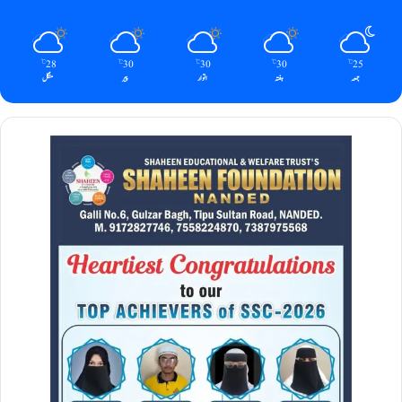
28
30
30
30
25
℃
℃
℃
℃
℃
جمعہ
ہفتہ
اتوار
پیر
منگل