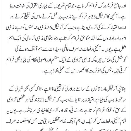
اور جامع فریم ورک فراہم کرتا ہے، جو تمام شہریوں کے بنیادی حقوق کی ضمانت دیتا
ہے۔ آئین کا آرٹیکل 25 ہر فرد کو اپنے مذہب پر عمل کرنے، اس کی تبلیغ کرنے اور
اسے اختیار کرنے کی آزادی دیتا ہے، جب کہ آرٹیکل 26 مذہبی جماعتوں کو اپنے مذہبی
امور اور اداروں کے انتظام کا حق فراہم کرتا ہے، جو اجتماعی مذہبی آزادی کی ایک اہم
شکل ہے۔ یوں یہ آئینی دفعات نہ صرف عالمی معیارات سے ہم آہنگ ہونے کی
کوشش کی عکاس ہیں بلکہ مذہبی آزادی کے ایک منظم اور اصولی نظام کی بنیاد بھی فراہم
کرتی ہیں، جس کی مؤثریت کا انحصار اس کے عملی نفاذ پر ہے۔
چنانچہ آرٹیکل 14 قانون کے سامنے برابری کو یقینی بناتا ہے، تاکہ کسی بھی شہری کے
ساتھ مذہب کی بنیاد پر امتیاز نہ برتا جائے، جب کہ آرٹیکل 21 زندگی اور شخصی آزادی
کے حق کو تحفّظ فراہم کرتا ہے، جو انسانی وقار اور آزادی کا بنیادی سرچشمہ ہے۔ یوں یہ
تمام آئینی دفعات مل کر ایک ایسا ہم آہنگ نظام تشکیل دیتی ہیں جس کا مقصد نہ صرف