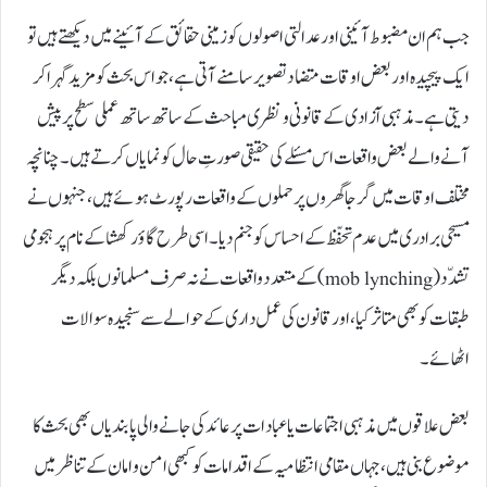
جب ہم ان مضبوط آئینی اور عدالتی اصولوں کو زمینی حقائق کے آئینے میں دیکھتے ہیں تو
ایک پیچیدہ اور بعض اوقات متضاد تصویر سامنے آتی ہے، جو اس بحث کو مزید گہرا کر
دیتی ہے۔ مذہبی آزادی کے قانونی و نظری مباحث کے ساتھ ساتھ عملی سطح پر پیش
آنے والے بعض واقعات اس مسئلے کی حقیقی صورتِ حال کو نمایاں کرتے ہیں۔ چنانچہ
مختلف اوقات میں گرجا گھروں پر حملوں کے واقعات رپورٹ ہوئے ہیں، جنہوں نے
مسیحی برادری میں عدم تحفّظ کے احساس کو جنم دیا۔ اسی طرح گاؤ رکھشا کے نام پر ہجومی
تشدّد (mob lynching) کے متعدد واقعات نے نہ صرف مسلمانوں بلکہ دیگر
طبقات کو بھی متاثر کیا، اور قانون کی عمل داری کے حوالے سے سنجیدہ سوالات
اٹھائے۔
بعض علاقوں میں مذہبی اجتماعات یا عبادات پر عائد کی جانے والی پابندیاں بھی بحث کا
موضوع بنی ہیں، جہاں مقامی انتظامیہ کے اقدامات کو کبھی امن و امان کے تناظر میں