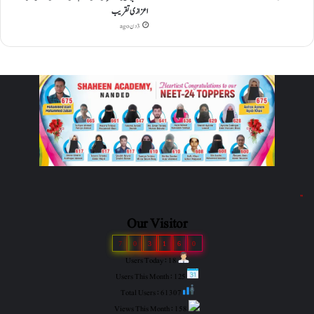
اعزازی تقریب
3 دن ago
"
Our Visitor
7
0
3
1
6
0
Users Today : 18
Users This Month : 125
Total Users : 61307
Views This Month : 158