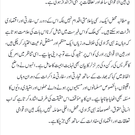
کی بین الاقوامی ساکھ اور تعلقات پر بھی اثر انداز ہوتی ہے۔
یہ مطالبہ محض ایک رسمی یا علامتی اقدام نہیں بلکہ اس کے دور رس سفارتی اور اقتصادی
اثرات ہو سکتے ہیں۔ کسی ملک کو اس فہرست میں شامل کرنا اس بات کی علامت ہوتا ہے
کہ وہاں مذہبی آزادی کی خلاف ورزیاں ایک منظم اور مستقل نوعیت اختیار کر چکی ہیں،
اور بین الاقوامی برادری کو اس پر سنجیدگی سے توجہ دینی چاہیے۔ اسی تناظر میں امریکی
کانگریس کی رکن وکی ہرٹزلر کا بیان بھی نہایت اہمیت کا حامل ہے۔ انہوں نے واضح
الفاظ میں کہا کہ بھارت کے ساتھ تجارتی اور سفارتی مذاکرات کے دوران وہاں
اقلیتوں، بالخصوص مسلمانوں اور مسیحیوں پر ہونے والے حملوں اور امتیازی رویّوں کا
مسئلہ بھی اٹھایا جانا چاہیے۔ ان کا یہ مؤقف اس حقیقت کی طرف اشارہ کرتا ہے کہ اب
انسانی حقوق، خصوصاً مذہبی آزادی، محض داخلی معاملہ نہیں رہا بلکہ بین الاقوامی
تعلقات اور اقتصادی مفادات کے ساتھ بھی جڑ چکا ہے۔