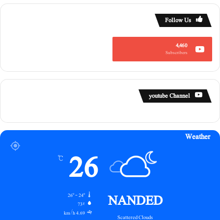
ن
ا
Follow Us
ر
ک
و
4,460
Subscribers
۱
۰
۵
و
youtube Channel
ا
ں
ا
ع
Weather
ز
26
ا
℃
ز
NANDED
26º - 24º
73%
4.69 km/h
Scattered Clouds