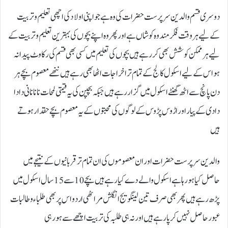
دوسری قسم والدین سرپرست حضرات کی وہ ہے جو اپنی اولاد کی اچھی تعلیم و تربیت
کے لیے ہر وقت فکرمند وہ کوشاں ہے اور پھر وہ اپنے بچوں کی بہترین تعلیم و تربیت کے
لیے ہر ممکن کوشش بھی کر رہے ہیں بچوں کی تعلیم میں کسی بھی قسم کی رکاوٹ پیدا نہ
ہو اس کے لیے اسکول کالج کے تمام تر اخراجات اٹھا بھی رہے ہیں ننھے معصوم بچے ہر
دن پانچ سے اٹھ گھنٹے اسکول میں گزار رہے ہیں جبکہ بچپن کی یہ قیمتی لمحات نانا نانی دادا
دادی کے پیار اور اڑوس پڑوس کے لوگوں کی محبتوں کے یہ معصوم بچے حقدار ہوتے
ہیں
والدین سرپرست حضرات اور ان معصوموں کی ان تمام تر قربانیوں کے نتیجے میں
حاصل کیا ہو رہا ہے اسکول والے دے کیا رہے ہیں بچے 10 سے 15 سال اسکول میں
پڑھ رہے ہیں پھر بھی صرف تین لینگویج انگلش مراٹھی اردو اس پر بھی طلباء و طالبات
عبور حاصل نہیں کرپا رہے ہیں اور نہ ہی طلبہ کی تربیت اچھے سے ہو رہی