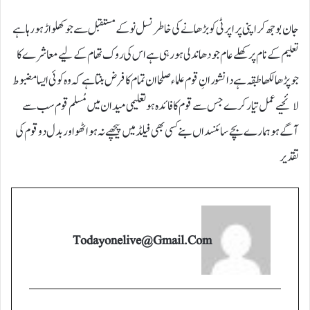
جان بوجھ کر اپنی پراپرٹی کو بڑھانے کی خاطرنسل نو کے مستقبل سے جو کھلواڑ ہو رہا ہے
تعلیم کے نام پر کھلے عام جو دھاندلی ہو رہی ہے اس کی روک تھام کے لیے معاشرے کا
جو پڑھا لکھا طبقہ ہے دانشورانِ قوم علماء صلحا ان تمام کا فرض بنتا ہے کہ وہ کوئی ایسا مضبوط
لائحيے عمل تیار کرے جس سے قوم کا فائدہ ہو تعلیمی میدان میں مُسلم قوم سب سے
آگے ہو ہمارے بچے سائنسداں بنے کسی بھی فیلڈ میں پیچھے نہ ہو اٹھو اور بدل دو قوم کی
تقدیر
Todayonelive@gmail.com