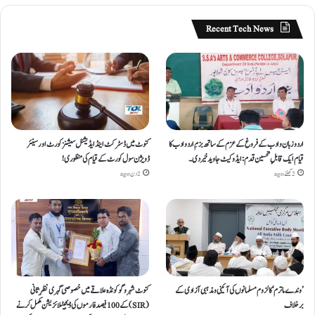
Recent Tech News
اردو زبان و ادب کے فروغ کے عزم کے ساتھ بزمِ اردو ادب کا
کنوٹ میں ڈسٹرکٹ اینڈ ایڈیشنل سیشنز کورٹ اور سینئر
قیام ایک قابلِ تحسین قدم : ایڈوکیٹ جاوید خیردی۔
ڈویژن سول کورٹ کے قیام کی منظوری!
2 گھنٹے ago
2 دن ago
’وندے ماترم‘ کا لزوم مسلمانوں کی آئینی ومذہبی آزادی کے
کنوٹ شہر و گوکونڈہ علاقے میں خصوصی گہری نظرِ ثانی
برخلاف
(SIR) کے 100 فیصد فارموں کی ڈیجیٹلائزیشن مکمل کرنے