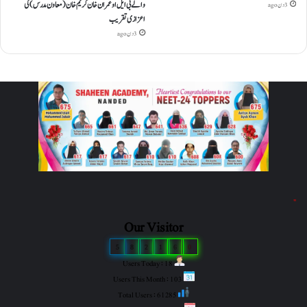
والے بی ایل او عمران خان کریم خان (معاون مدرس) کی
3 دن ago
اعزازی تقریب
3 دن ago
"
Our Visitor
5
8
2
1
6
0
Users Today : 18
Users This Month : 103
Total Users : 61285