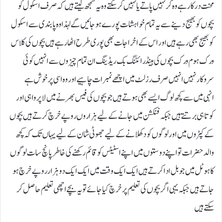
محنت درکار ہے وہ کر نہیں پاتے یا نہیں کر سکتے وہ یہ سمجھ لیتے ہیں کہ صرف اسکول کو
بچوں کو بھیج دینے سے یہ تمام خواہشات پورے ہو جائیں گے لہذا وہ پابندی سے اسکول
کو بھیج بھی رہے ہیں اور اس کے اخراجات بھی پوری طرح اٹھا رہے ہیں بچوں کی کلاس
ورک ہوم ورک بچوں کی ہینڈ رائٹنگ بک ریڈینگ ان تمام چیزوں سے انہیں کوئی
سروکار نہیں انہیں صرف رزلٹ میں اچھے نمبرات چاہیے اور وہ اسی پر خوش ہے
انہی میں سے کچھ لوگ ایسے بھی ہوتے ہیں جو بچوں کی فیس بھرنے میں لاپرواہی اور
کوتاہی برتتے ہیں جبکہ فنکشن میں جانے کے لیے ہزاروں روپے خرچ کرتے ہیں بچوں
کے کپڑوں میں اور لوگوں کو دکھلانے کے لیے جھوٹی شان کے لیے یہاں تک کہ کچھ
والد حضرات تو اپنے دوستوں میں اپنے اسٹیٹس کو قائم رکھنے کی خاطر پانچ سات لوگوں
کا ہوٹل میں جو بل ادا کرتے ہیں ایک ایک وقت میں ایک ایک دو ہزار روپے خرچ ہو
جاتے ہیں جبکہ یہی اگر بچوں کی تعلیم پر خرچ کیا جائے تو یہ بچے اچھی تعلیم حاصل کر
سکتے ہیں