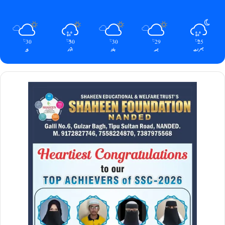
30
30
30
29
25
℃
℃
℃
℃
℃
جمعرات
جمعہ
ہفتہ
اتوار
پیر