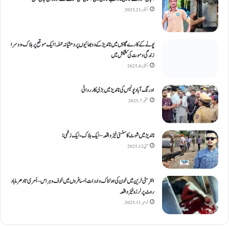
اکتوبر 21, 2025
پونے کے کارےگاؤں میں ناندیڑ کے دو بھائیوں پر وحشیانہ حملہ؛ ایک موقع پر ہلاک، دوسرا
زندگی و موت کی کشمکش میں
اکتوبر 4, 2025
اورنگ آباد پولیس کی ناندیڑ میں بڑی کارروائی
ستمبر 7, 2025
ناندیڑ میں شوٹ کا سنسنی خیز واقعہ – ایک ہلاک، ایک زخمی؛
مئی 12, 2025
انٹر سٹی ٹرین میں خون کی ہولناک واردات! مسافروں میں خوف و ہراس – اُمری تا دھرما باد
روٹ پر لرزہ خیز واقعہ
نومبر 11, 2025