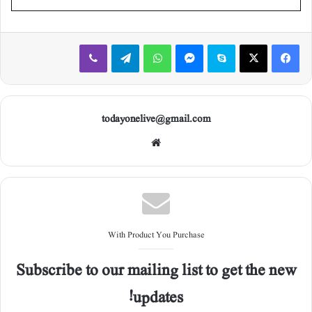
Viber
Telegram
WhatsApp
Messenger
Skype
X
Facebook
todayonelive@gmail.com
Web
site
With Product You Purchase
Subscribe to our mailing list to get the new
updates!