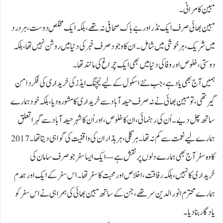
مبین کامرانی۔
مبین بھائی صرف ایک نڈر اور بے باک صحافی نہ تھے، بلکہ ایک مخلص دوست، ہر درد
میں شریک، ہر خوشی میں شامل۔ ان کا وجود صرف خبر کی دنیا میں روشن نہیں تھا، بلکہ
دوستی، خلوص اور وفا کی دنیا میں بھی ایک چراغ کی مانند تھا۔
ہمیں آج بھی یاد ہے، جب نئے اسکول کے لیے ٹیچنگ ایڈز کی خریداری کی فکر دامن
گیر تھی، تو مبین بھائی نے نہ صرف حیدرآباد سے خریداری کا مشورہ دیا، بلکہ خود ہمارے
ساتھ چل دیے۔ اُن کی رہنمائی، ان کا خلوص، اور اُن کا شہر حیدرآباد سے گہرا تعلق
ہمارے لیے نعمت سے کم نہ تھا۔ ہر گلی، ہر بازار ان کی واقفیت کی گواہی دیتا تھا۔ 2017
کا وہ سفر آج بھی ہمارے دلوں پر نقش ہے — ایک ایسا سفر جو صرف سامان کی
خریداری کا نہیں، بلکہ رفاقت، اخلاص اور محبت کا سفر تھا۔ اس سفر کے ایک اور ہمدم
ہمارے محترم انور الدین سر تھے، جن کے ساتھ مبین بھائی کی ہمراہی نے اس سفر کو
یادگار بنا دیا۔