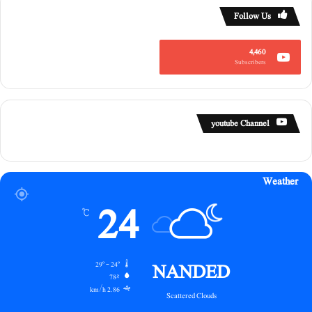
Follow Us
4,460
Subscribers
youtube Channel
Weather
24
℃
NANDED
29º - 24º
78%
2.86 km/h
Scattered Clouds