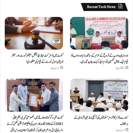
Recent Tech News
اردو زبان و ادب کے فروغ کے عزم کے ساتھ بزمِ اردو ادب کا
کنوٹ میں ڈسٹرکٹ اینڈ ایڈیشنل سیشنز کورٹ اور سینئر
قیام ایک قابلِ تحسین قدم : ایڈوکیٹ جاوید خیردی۔
ڈویژن سول کورٹ کے قیام کی منظوری!
8 گھنٹے ago
2 دن ago
’وندے ماترم‘ کا لزوم مسلمانوں کی آئینی ومذہبی آزادی کے
کنوٹ شہر و گوکونڈہ علاقے میں خصوصی گہری نظرِ ثانی
برخلاف
(SIR) کے 100 فیصد فارموں کی ڈیجیٹلائزیشن مکمل کرنے
والے بی ایل او عمران خان کریم خان (معاون مدرس) کی
3 دن ago