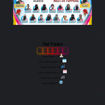
"
Our Visitor
8
0
3
1
6
0
Users Today : 19
Users This Month : 126
Total Users : 61308
Views This Month : 159
Total views : 80260
Who's Online : 0
"