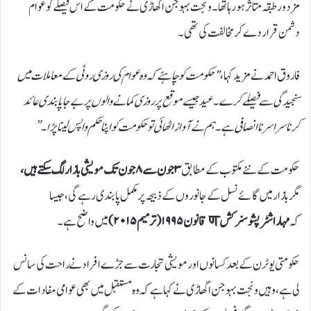
مزدور طبقہ متاثر ہو رہا تھا۔ ونجت بہوجن اگھاڑی نے حکومت کے اس فیصلے کو عوام
دشمن قرار دے کر مخالفت کی تھی۔
فاروق احمد نے مزید کہا،
"حکومت کو چاہئے کہ وہ عوام کی روزی روٹی کے معاملات میں
سنجیدگی سے فیصلے کرے۔ عید جیسے موقع پر روزی کمانے والوں پر بےجا پابندی عائد
کرنا سراسر ناانصافی ہے۔ ہم نے آواز اٹھائی تو حکومت کو اپنا حکم واپس لینا پڑا۔”
حکومت کے نئے مکتوب کے مطابق
۳ جون سے ۸ جون تک مویشی بازار لگ سکتے ہیں،
مگر بازار میں گائے نسل کے جانوروں کے ذبیحہ پر مکمل پابندی رہے گی، جیسا
کہ
مہاراشٹر پشو سنرکشण قانون ۱۹۹۵ (ترمیم ۲۰۱۵)
میں واضح ہے۔
حکومتی یو ٹرن کے بعد کسانوں اور مویشی تجارت سے جڑے افراد نے راحت کی سانس
لی ہے، وہیں ونجت بہوجن اگھاڑی نے کہا ہے کہ وہ مستقبل میں بھی عوامی مفادات کے