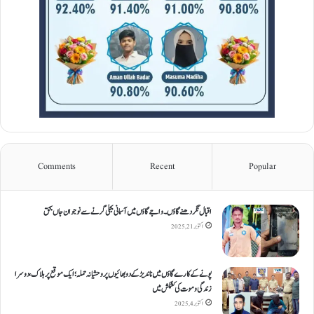
Comments
Recent
Popular
اقبال نگر دھنےگاؤں۔ واجےگاؤں میں آسمانی بجلی گرنے سے نوجوان جاں بحق
اکتوبر 21, 2025
پونے کے کارےگاؤں میں ناندیڑ کے دو بھائیوں پر وحشیانہ حملہ؛ ایک موقع پر ہلاک، دوسرا
زندگی و موت کی کشمکش میں
اکتوبر 4, 2025