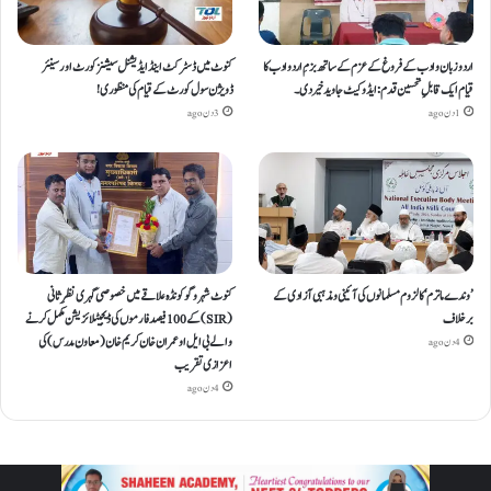
اردو زبان و ادب کے فروغ کے عزم کے ساتھ بزمِ اردو ادب کا
کنوٹ میں ڈسٹرکٹ اینڈ ایڈیشنل سیشنز کورٹ اور سینئر
قیام ایک قابلِ تحسین قدم : ایڈوکیٹ جاوید خیردی۔
ڈویژن سول کورٹ کے قیام کی منظوری!
1 دن ago
3 دن ago
’وندے ماترم‘ کا لزوم مسلمانوں کی آئینی ومذہبی آزادی کے
کنوٹ شہر و گوکونڈہ علاقے میں خصوصی گہری نظرِ ثانی
برخلاف
(SIR) کے 100 فیصد فارموں کی ڈیجیٹلائزیشن مکمل کرنے
والے بی ایل او عمران خان کریم خان (معاون مدرس) کی
4 دن ago
اعزازی تقریب
4 دن ago