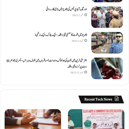
اورنگ آباد پولیس کی ناندیڑ میں بڑی کارروائی
ستمبر 7, 2025
ناندیڑ میں شوٹ کا سنسنی خیز واقعہ – ایک ہلاک، ایک زخمی؛
مئی 12, 2025
انٹر سٹی ٹرین میں خون کی ہولناک واردات! مسافروں میں خوف و ہراس – اُمری تا دھرما باد
روٹ پر لرزہ خیز واقعہ
نومبر 11, 2025
Recent Tech News