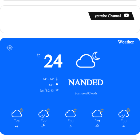
youtube Channel
Weather
24
℃
NANDED
24º - 24º
84%
2.63 km/h
Scattered Clouds
28
29
30
29
30
℃
℃
℃
℃
℃
ہفتہ
اتوار
پیر
منگل
بدھ