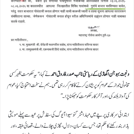
ونجت بہوجن اگھاڑی کے ریاستی نائب صدر فاروق احمد
نے کہا،
"یہ حکومت بغیر کسی
قانونی جواز کے عوام کو پریشان کرنے کا کام کر رہی تھی۔ ہم نے سخت احتجاج کیا، عوام
کی آواز بلند کی، اور آخرکار حکومت کو جھکنا پڑا۔”
ابتدائی سرکاری پرچے میں مہاراشٹر گئو سیوا آیوگ کی سفارش پر عید سے پہلے مویشی
بازار بند رکھنے کا حکم تھا، جس سے کسان، دلال، گاڑی چلانے والے، قصائی طبقہ، اور