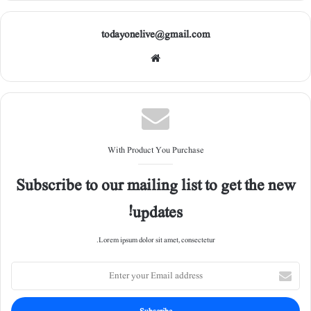
todayonelive@gmail.com
Web
site
With Product You Purchase
Subscribe to our mailing list to get the new
updates!
Lorem ipsum dolor sit amet, consectetur.
E
n
t