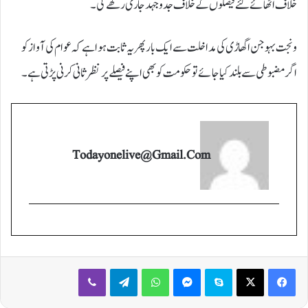
خلاف اٹھائے گئے فیصلوں کے خلاف جدوجہد جاری رکھے گی۔
ونجت بہوجن اگھاڑی کی مداخلت سے ایک بار پھر یہ ثابت ہوا ہے کہ عوام کی آواز کو
اگر مضبوطی سے بلند کیا جائے تو حکومت کو بھی اپنے فیصلے پر نظر ثانی کرنی پڑتی ہے۔
Todayonelive@gmail.com
Viber
Telegram
WhatsApp
Messenger
Skype
X
Facebook