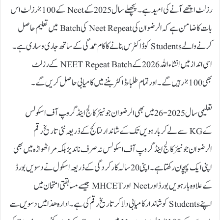
رزلٹ اچھے آنے کی امید ہے۔ پچھلے سال 2025 کے Neet کے 100% رزلٹ اس
بات کا ضامن ہے کہ الرضوان کی Neet Repeat کی Batch میں تعلیم حاصل
کرنے والے Students کو ڈاکٹرس بنانے کا کام عمدگی کے ساتھ جاری و ساری ہے۔
اسی انداز میں انشاء اللہ 2026 کے NEET Repeat Batch کے رزلٹ
بھی 100% رہیں گے۔ اور تمام طلباء ڈاکٹر بننے میں کامیابی حاصل کریں گے۔
تعلیمی سال 2025-26 میں بھی الرضوان جونیئر کالج اینڈ گروپ آف اسکولس
کے KG سے لے کر بارہویں تک کے شاندار نتائج کے ذریعہ نئی تاریخ رقم
الرضوان جونیئر کالج اینڈ گروپ آف اسکولس نہ صرف ناندیڑ بلکہ مراٹھواڑہ میں بھی
اپنی ایک پہچان رکھتا ہے۔ اپنی 20 سالہ کارکردگی کے ذریعہ اسکول نے دسویں بورڈ
کے علاوہ بارہویں بورڈ اور Neet اور MHCET جیسے مسابقتی امتحان میں
اپنے Students کو شاندار کامیابی دلا کر تاریخ رقم کی ہے۔ ادارہ ھذا میں دسویں سے