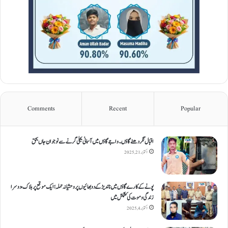
Comments
Recent
Popular
اقبال نگر دھنےگاؤں۔ واجےگاؤں میں آسمانی بجلی گرنے سے نوجوان جاں بحق
اکتوبر 21, 2025
پونے کے کارےگاؤں میں ناندیڑ کے دو بھائیوں پر وحشیانہ حملہ؛ ایک موقع پر ہلاک، دوسرا
زندگی و موت کی کشمکش میں
اکتوبر 4, 2025