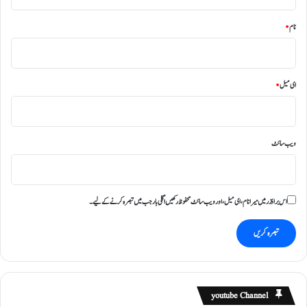
نام
*
ای میل
*
ویب‌ سائٹ
اس براؤزر میں میرا نام، ای میل، اور ویب سائٹ محفوظ رکھیں اگلی بار جب میں تبصرہ کرنے کےلیے۔
youtube Channel