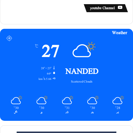
youtube Channel
Weather
27
℃
NANDED
28º - 23º
64%
5.66 km/h
Scattered Clouds
30
30
31
30
28
℃
℃
℃
℃
℃
جمعہ
ہفتہ
اتوار
پیر
منگل