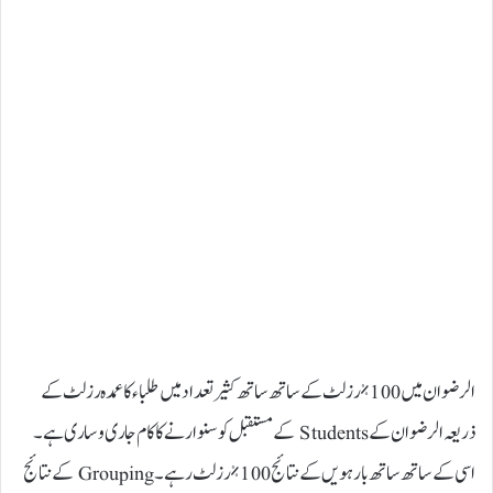
الرضوان میں 100% رزلٹ کے ساتھ ساتھ کثیر تعداد میں طلباء کا عمدہ رزلٹ کے
ذریعہ الرضوان کے Students کے مستقبل کو سنوارنے کا کام جاری و ساری ہے۔
اسی کے ساتھ ساتھ بارہویں کے نتائج 100% رزلٹ رہے۔ Grouping کے نتائج