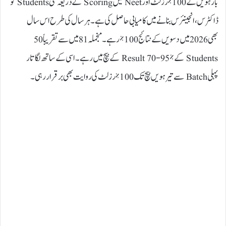
بارہویں کے 100% رزلٹ اور Neet میں Scoring کے ذریعہ کئی Students کو
ڈاکٹرس، انجینئرس بنانے میں کامیابی حاصل کی ہے۔ ہر سال کی طرح اس سال
بھی 2026 میں دسویں کے نتائج 100% رہے۔ منجملہ 81 میں سے تقریباً 50
Students کے Result 70-95% کے بیچ میں رہے۔ اسی کے ساتھ لگاتار
پہلی Batch سے تیرہویں بیچ تک 100% رزلٹ کی روایت بھی برقرار رہی۔