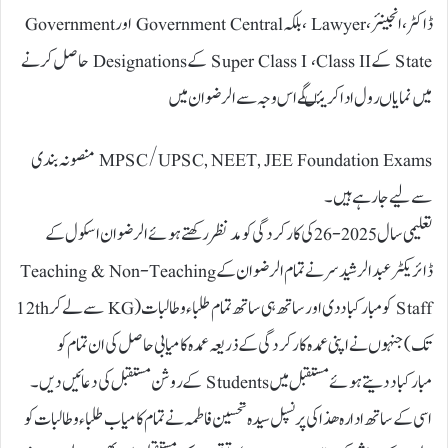
ڈاکٹر ، انجینئر ، Lawyer ،بلکہ Government Central اور Government
State کے Super Class I ، Class II کے Designations حاصل کرنے
میں نمایا ں رول ادا کریئںگے اس وجہ سے الرضوان میں
MPSC/UPSC, NEET, JEE Foundation Exams منصونہ بندی
سے لیے جا رہے ہیں۔
تعلیمی سال 2025-26 کی کارکردگی کو مدنظر رکھتے ہوئے الرضوان اسکول کے
ڈائریکٹر عبدالرشید سر نے تمام الرضوان کے Teaching & Non-Teaching
Staff کو مبارکباد دی اور ساتھ ہی ساتھ تمام طلباء و طالبات ( KG سے لے کر 12th
تک) جنہوں نے اپنی عمدہ کارکردگی کے ذریعہ عمدہ کامیابی حاصل کی ان تمام کو
مبارکباد دیتے ہوئے مستقبل میں Students کے روشن مستقبل کی دعائیں دیں۔
اسی کے ساتھ ادارہ ھذا کی پرنسپل سیدہ تحسین فاطمہ نے تمام کامیاب طلباء و طالبات کو