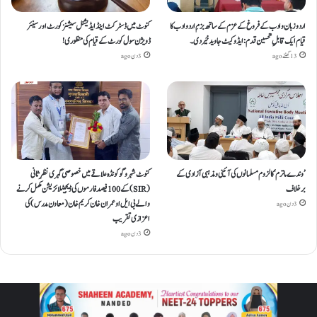
اردو زبان و ادب کے فروغ کے عزم کے ساتھ بزمِ اردو ادب کا
کنوٹ میں ڈسٹرکٹ اینڈ ایڈیشنل سیشنز کورٹ اور سینئر
قیام ایک قابلِ تحسین قدم : ایڈوکیٹ جاوید خیردی۔
ڈویژن سول کورٹ کے قیام کی منظوری!
13 گھنٹے ago
3 دن ago
’وندے ماترم‘ کا لزوم مسلمانوں کی آئینی ومذہبی آزادی کے
کنوٹ شہر و گوکونڈہ علاقے میں خصوصی گہری نظرِ ثانی
برخلاف
(SIR) کے 100 فیصد فارموں کی ڈیجیٹلائزیشن مکمل کرنے
والے بی ایل او عمران خان کریم خان (معاون مدرس) کی
3 دن ago
اعزازی تقریب
3 دن ago