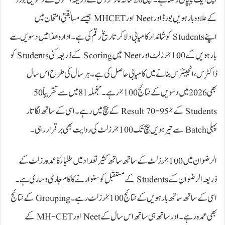
کے علاوہ بارہویں بورڈ اور Neet اور MHCET جیسے مسابقتی امتحان میں
اپنے Students کو شاندار کامیابی دلا کر تاریخ رقم کی ہے۔ ادارہ ھذا میں دسویں سے
بارہویں کے 100% رزلٹ اور Neet میں Scoring کے ذریعہ کئی Students کو
ڈاکٹرس، انجینئرس بنانے میں کامیابی حاصل کی ہے۔ ہر سال کی طرح اس سال
بھی 2026 میں دسویں کے نتائج 100% رہے۔ منجملہ 81 میں سے تقریباً 50
Students کے Result 70-95% کے بیچ میں رہے۔ اسی کے ساتھ لگاتار
پہلی Batch سے تیرہویں بیچ تک 100% رزلٹ کی روایت بھی برقرار رہی۔
الرضوان میں 100% رزلٹ کے ساتھ ساتھ کثیر تعداد میں طلباء کا عمدہ رزلٹ کے
ذریعہ الرضوان کے Students کے مستقبل کو سنوارنے کا کام جاری و ساری ہے۔
اسی کے ساتھ ساتھ بارہویں کے نتائج 100% رزلٹ رہے۔ Grouping کے نتائج
بھی عمدہ رہے۔ اور ساتھ ہی ساتھ اس سال کے Neet اور MH-CET کے