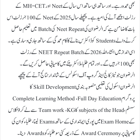
بھی عمدہ رہے۔ اور ساتھ ہی ساتھ اس سال کے Neet اور MH-CET کے
رزلٹ اچھے آنے کی امید ہے۔ پچھلے سال 2025 کے Neet کے 100% رزلٹ اس
بات کا ضامن ہے کہ الرضوان کی Neet Repeat کی Batch میں تعلیم حاصل
کرنے والے Students کو ڈاکٹرس بنانے کا کام عمدگی کے ساتھ جاری و ساری ہے۔
اسی انداز میں انشاء اللہ 2026 کے NEET Repeat Batch کے رزلٹ
بھی 100% رہیں گے۔ اور تمام طلباء ڈاکٹر بننے میں کامیابی حاصل کریں گے۔
الرضوان جونیئر کالج اینڈ گروپ آف اسکولس کے شاندار نتائج آنے کے پیچھے
الرضوان اسکول کی تعلیمی منصوبہ بندی Skill Development کا
پروگرام Complete Learning Method ، Full Day Education
سسٹم ، subjects of the Head کا Team work ، KG سے لے کر 9 کلاس
کے Exam Homeمیں پوری ایمانداری کے ساتھ Exams لینا ، طلباء کو ان کی
کامیابی پر Award Ceremony کے ذریعہ کئی سو طلباء کو Awards دینا ۔