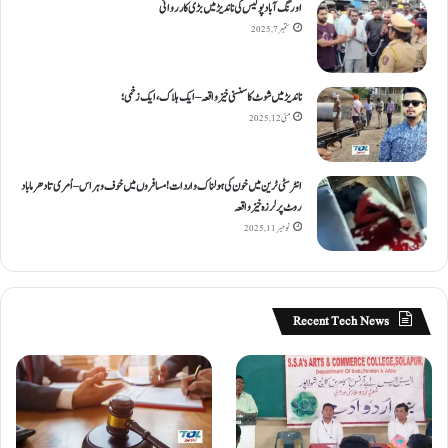
اورنگ آباد پولیس کی ناندیڑ میں بڑی کارروائی
ستمبر 7, 2025
ناندیڑ میں شوٹ کا سنسنی خیز واقعہ – ایک ہلاک، ایک زخمی؛
مئی 12, 2025
انٹر سٹی ٹرین میں خون کی ہولناک واردات! مسافروں میں خوف و ہراس – اُمری تا دھرما باد
روٹ پر لرزہ خیز واقعہ
نومبر 11, 2025
Recent Tech News