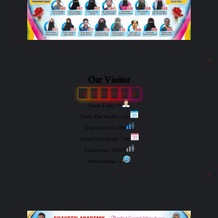
"
Our Visitor
8
9
2
1
6
0
Users Today : 9
Users This Month : 116
Total Users : 61298
Views This Month : 146
Total views : 80247
Who's Online : 1
"