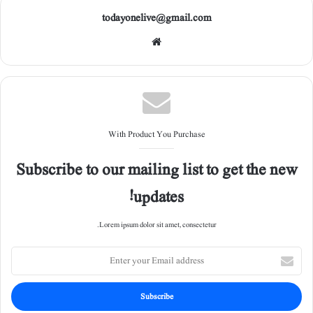
todayonelive@gmail.com
Web
site
With Product You Purchase
Subscribe to our mailing list to get the new
updates!
Lorem ipsum dolor sit amet, consectetur.
E
n
t
e
r