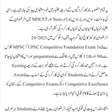
یہ تمام منصوبہ بند کارکردگیوں کے ذریعہ طلباء میں خود اعتمادی پیدا کی جا رہی ہے۔ اسی
کی بدولت دسویں اور بارہویں بورڈ اور Neet اور MHCET میں الرضوان کے
طلباء نمایاں کامیابیوں کی نمایاں کارکردگی نظر آ رہی ہے۔
الرضوان جونیئر کالج اینڈ گروپ آف اسکولس میں 2023-24
سے MPSC/UPSC Competitive Foundation Exam 3rd کلاس
سے 9th اور 11th کلاس میں اسکا الگ سے preparation اور اس کا امتحان لیاجاتا
ہے۔ اور اسمیں عمدہ کارکردگی کرتے ہوئے اچھے نمبرات کے ذریعہ Scoring
حاصل کرنے والے Students کوان کی کار کردگی کے حساب سے Award
Competitive Excellence دیکرCompetitive Exams کے رجحان کو
پروان چڑھانے کا کام بخوبی انجام دیا جارہا ہے۔
انشاء اللہ اس بات کی قوی امید ھیکہ الرضوان سے پڑھنے والے Students نہ صرف