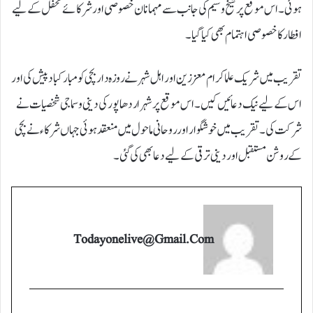
ہوئی۔ اس موقع پر شیخ وسیم کی جانب سے مہمانان خصوصی اور شرکائے محفل کے لیے
افطار کا خصوصی اہتمام بھی کیا گیا۔
تقریب میں شریک علما کرام معززین اور اہل شہر نے روزہ دار بچی کو مبارکباد پیش کی اور
اس کے لیے نیک دعائیں کیں۔ اس موقع پر شہر اردھا پور کی دینی و سماجی شخصیات نے
شرکت کی۔ تقریب میں خوشگوار اور روحانی ماحول میں منعقد ہوئی جہاں شرکاء نے بچی
کے روشن مستقبل اور دینی ترقی کے لیے دعا بھی کی گئی۔
Todayonelive@gmail.com