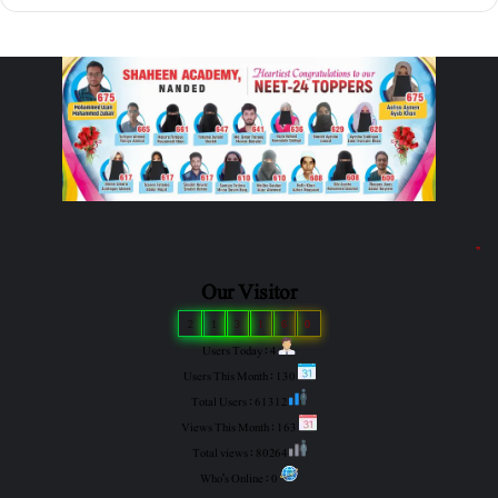
"
Our Visitor
2
1
3
1
6
0
Users Today : 4
Users This Month : 130
Total Users : 61312
Views This Month : 163
Total views : 80264
Who's Online : 0