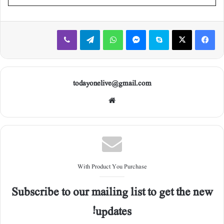
Viber
Telegram
WhatsApp
Messenger
Skype
X
Facebook
todayonelive@gmail.com
Web
site
With Product You Purchase
Subscribe to our mailing list to get the new
updates!