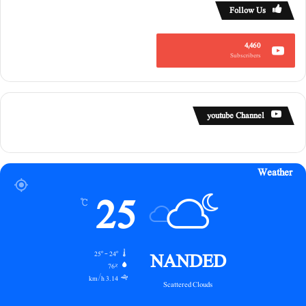
Follow Us
4,460
Subscribers
youtube Channel
Weather
25
℃
NANDED
25º - 24º
76%
3.14 km/h
Scattered Clouds