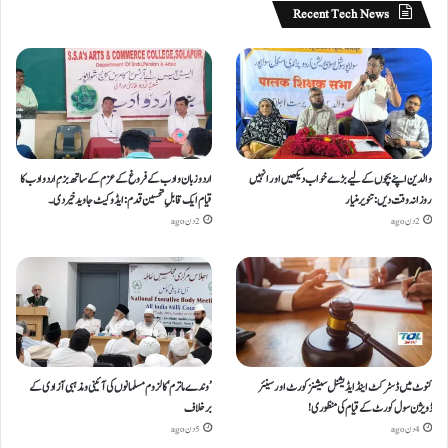
Recent Tech News
والدین اپنے بچوں کے لیے بڑے خواب دیکھیں اور انہیں
اردو زبان و ادب کے فروغ کے عزم کے ساتھ بزمِ اردو ادب کا
روزانہ وقت دیں : تنویر منیار
قیام ایک قابلِ تحسین قدم : ایڈوکیٹ جاوید خیردی۔
2 دن ago
2 دن ago
کنوٹ میں ڈسٹرکٹ اینڈ ایڈیشنل سیشنز کورٹ اور سینئر
’وندے ماترم‘ کا لزوم مسلمانوں کی آئینی ومذہبی آزادی کے
ڈویژن سول کورٹ کے قیام کی منظوری!
برخلاف
4 دن ago
5 دن ago