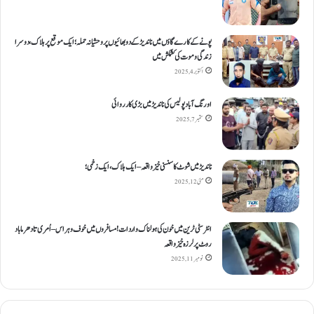
پونے کے کارےگاؤں میں ناندیڑ کے دو بھائیوں پر وحشیانہ حملہ؛ ایک موقع پر ہلاک، دوسرا
زندگی و موت کی کشمکش میں
اکتوبر 4, 2025
اورنگ آباد پولیس کی ناندیڑ میں بڑی کارروائی
ستمبر 7, 2025
ناندیڑ میں شوٹ کا سنسنی خیز واقعہ – ایک ہلاک، ایک زخمی؛
مئی 12, 2025
انٹر سٹی ٹرین میں خون کی ہولناک واردات! مسافروں میں خوف و ہراس – اُمری تا دھرما باد
روٹ پر لرزہ خیز واقعہ
نومبر 11, 2025