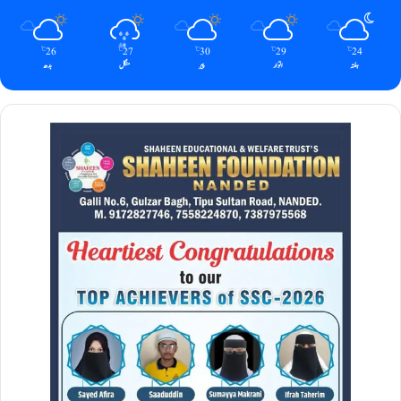
26
27
30
29
24
℃
℃
℃
℃
℃
ہفتہ
اتوار
پیر
منگل
بدھ