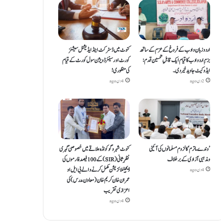
اردو زبان و ادب کے فروغ کے عزم کے ساتھ
کنوٹ میں ڈسٹرکٹ اینڈ ایڈیشنل سیشنز
بزمِ اردو ادب کا قیام ایک قابلِ تحسین قدم :
کورٹ اور سینئر ڈویژن سول کورٹ کے قیام
ایڈوکیٹ جاوید خیردی۔
کی منظوری!
2 دن ago
4 دن ago
’وندے ماترم‘ کا لزوم مسلمانوں کی آئینی
کنوٹ شہر و گوکونڈہ علاقے میں خصوصی گہری
ومذہبی آزادی کے برخلاف
نظرِ ثانی (SIR) کے 100 فیصد فارموں کی
ڈیجیٹلائزیشن مکمل کرنے والے بی ایل او
4 دن ago
عمران خان کریم خان (معاون مدرس) کی
اعزازی تقریب
4 دن ago