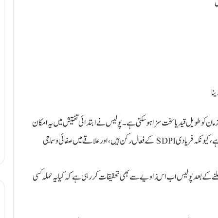
زمان کو طویل قید یا سخت سزا ہو سکتی ہے۔ پولیس نے ابتدائی تفتیش میں یہ امکان
بھی ظاہر کیا ہے کہ حملے کے پیچھے سیاسی یا بلدیہ سطح کی رقابت ہو سکتی ہے، کیونکہ فریادی SDPI کے فعال رکن ہیں، اور علاقے میں صفائی و سماجی
 ملنے کے بعد پولیس اب اس زاویے سے بھی تحقیقات کر رہی ہے کہ کیا یہ حملہ کسی