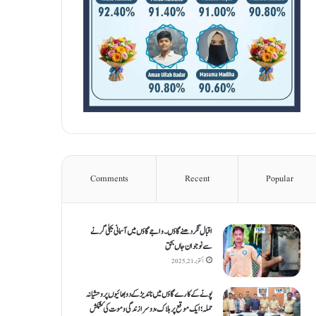
Comments
Recent
Popular
اقبال نگر دھنےگاؤں۔ واجےگاؤں میں آسمانی بجلی گرنے
سے نوجوان جاں بحق
اکتوبر 21, 2025
پونے کے کارےگاؤں میں ناندیڑ کے دو بھائیوں پر وحشیانہ
حملہ؛ ایک موقع پر ہلاک، دوسرا زندگی و موت کی کشمکش