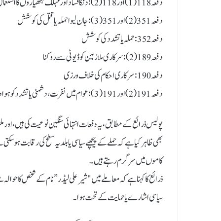
دفعہ 118(1) اور 118(2): دنگا فساد اور مہلک ہتھیاروں کا استعمال
دفعہ 351(2) اور 351(3):جان لیوا حملہ یا قتل کی کوشش
دفعہ 352: حملہ یا تشدد کی کوشش
دفعہ 189(2): سرکاری ملازمین کو ڈیوٹی سے روکنا
دفعہ 190: سرکاری احکام کی خلاف ورزی
دفعہ 191(2) اور 191(3): عوام میں نفرت، دشمنی یا تشدد کو ہوا دینا
پولیس ذرائع کے مطابق، یہ دفعات انتہائی سنگین نوعیت کی ہیں، اور مل
کاموں میں سرگرم رہتے ہیں۔
ذرائع کا کہنا ہے کہ معاملے میں "شیر علی لیڈر” نام کے شخص کا حوالہ
سیاسی اشارے یا حمایت کے تحت ہوا۔