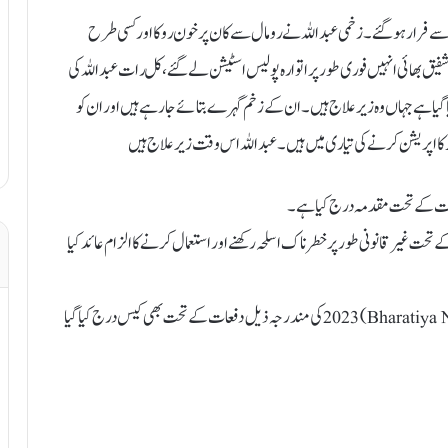
ے فرار ہو گئے۔ زخمی عبداللہ نے رومال سے کان پر خون روکا اور کسی طرح
ق بھائی انہیں فوری طور پر اتوارہ پولیس اسٹیشن لے گئے، کل رات عبداللہ کی
گیا ہے جہاں وہ زیر علاج ہیں ۔ان کے زخم گہرے بتائے جا رہے ہیں اور ان کو
کا اپریشن کرنے کی تیاری میں ہیں ۔ عبداللہ اس وقت زیر علاج ہیں
فعات کے تحت مقدمہ درج کیا ہے۔
یس کے مطابق، ملزمان پر اسلحہ ایکٹ 1959 کی دفعات 4 اور 25 کے تحت غیر قانونی طور پر خطرناک اسلحہ رکھنے اور استعمال کرنے کا الزام عائد کیا
اس کے علاوہ، بھارتیہ نیائے سنہیتا (Bharatiya Nyaya Sanhita – BNS) 2023 کی مندرجہ ذیل دفعات کے تحت بھی کیس درج کیا گیا