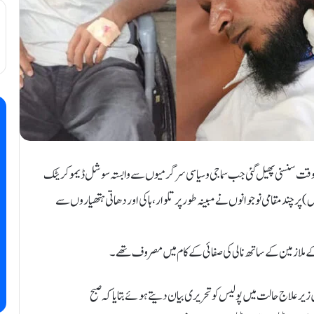
کی صبح اُس وقت سنسنی پھیل گئی جب سماجی و سیاسی سرگرمیوں سے وابستہ سوشل ڈیموکریٹک
آف انڈیا (SDPI) کے کارکن محمد عبداللہ محمد امجد (عمر 34 سال) پر چند مقامی نوجوانوں نے مبینہ طور پر تلوار، ہاکی اور دھاتی ہتھیاروں سے
کے ملازمین کے ساتھ نالی کی صفائی کے کام میں مصروف تھے۔
بداللہ نے **ضلع سرکاری اسپتال وشنو پوری، وارڈ نمبر 52 میں زیر علاج حالت میں پولیس کو تحریری بیان دیتے ہوئے بتایا کہ صبح