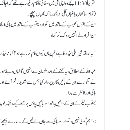
تقریباً 11:30 بجے وہ اپنی گلی میں صفائی کا کام دیکھ رہے 
(تمام ساکنان باغبان گلی، دیگلور ناکہ) وہاں پہنچے۔
ان کے بقول محبوب کے ہاتھ میں تلوار، یعقوب کے ہاتھ میں ہاکی اسٹک او
ان افراد نے انہیں روک کر کہا،
"یہ علاقہ شیر علی لیڈر کا ہے، تم یہاں کیوں کام کر رہے ہو؟ کیا نیا لیڈر 
عبداللہ کے مطابق، یہ کہنے کے بعد ملزمان نے انہیں گالیاں دیتے ہو
نے تلوار سے اُن کے بائیں کان پر وار کیا جس سے شدید زخم آئے اور 
ہاکی اور فائٹر سے مارا۔
یعقوب ٹیلر نے ان کے دائیں ہاتھ اور بائیں پاؤں پر حملے کیے، جبکہ نو
> "ہم گولی نہیں، تلوار اور ہاکی سے جان لے لیں گے۔ ہمارے پیچھے شیر