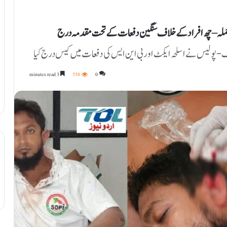
یوا حملہ – چھ افراد کے خلاف سنگین دفعات کے تحت مقدمہ درج
 - پولیس نے اسلحہ ایکٹ اور بی این ایس کی دفعات میں کیس درج کیا
3 minutes read
558
0