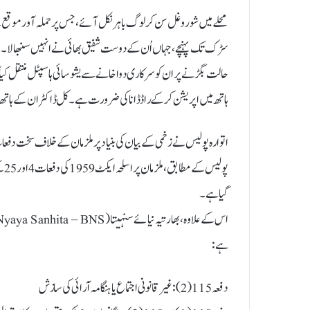
محلے میں شور و غل سن کر لوگ باہر نکل آئے، جس پر حملہ آور موقع س
سڑک تک پہنچے، جہاں اُن کے دوست شفیق بھائی نے انہیں سنبھالا۔شفی
حالت بگڑنے پر ان کو سرکاری دواخانے سے یشوسائی ہاسپٹل منتقل کیا 
ہاتھ میں اپریشن کر کے راڈ ڈانا کی ضرورت ہے۔ کل ڈاکٹر ان کے ہاتھ 
اتوارہ پولیس نے زخمی کے بیان کی بنیاد پر ملزمان کے خلاف سخت د
پول
گیا ہے۔
ہے:
دفعہ 115(2): غیر قانونی اجتماع یا ہنگامہ آرائی کی سازش