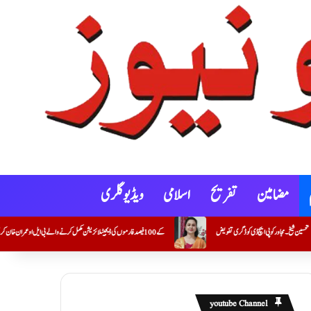
مضامین
تفریح
اسلامی
ویڈیو گلری
کنوٹ شہر و گوکونڈہ علاقے میں خصوصی گہری نظرِ ثانی (SIR) کے 100 فیصد فارموں کی ڈیجیٹلائزیشن مکمل کرنے والے بی ایل او عمران خان کریم خان (معاون مدرس) کی اعزازی تقریب
youtube Channel