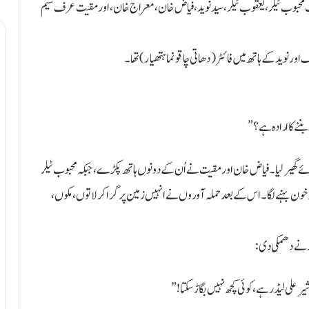
تھے کہ اچانک محبوب ٹیلر، یعقوب ٹیلر، سید نوید، فیاض خان، معراج خان، اور مقیت عرف سیم
ر نوید کے ہاتھ میں فائٹر (دھاتی چاقو نما ہتھیار) تھا۔
بننے کا ارادہ ہے؟”
ئے گھیر لیا۔ فیاض خان اور مقیت نے اُن کے دونوں ہاتھ پکڑے، جبکہ محبوب ٹیلر
خون بہنے لگا۔ اس کے بعد حملہ آوروں نے انہیں زمین پر گرا کر لاتوں، مکوں،
ید نے دھمکی دی:
 علی لیڈر ہے، کوئی کچھ نہیں بگاڑ سکتا!”