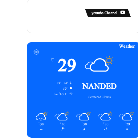
youtube Channel
Weather
29
℃
NANDED
29º - 24º
52%
5.41 km/h
Scattered Clouds
30
30
30
30
29
℃
℃
℃
℃
℃
ہفتہ
اتوار
پیر
منگل
بدھ