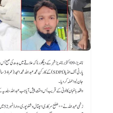
ناندیڑ، 09 اکتوبر ناندیڑ شہر کے دیگلور ناکہ علاقے میں بدھ 
پارٹی 
جان لیوا حملہ کر دیا۔
واقعہ باغبان کالونی کے قریب اُس وقت پیش آیا جب عبداللہ، بلدیہ 
زخمی ع