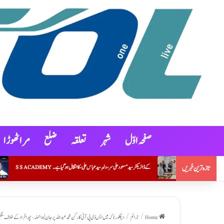
صفحہ اوّل
شہر
تعلقہ
ضلع
مراٹھوڑ ا
S S ACADEMY کے ڈائریکٹر سید مسعود علی سر، ولدِ سید عباس علی، کا انتقال ہو گیا ہے۔
جمعیۃعلماء مہاراشٹر (ارشد مدنی)نے ہونہار طلبہ و طالب
تازہ ترین خبریں
Home
/
جرائم
/
دیگلور ناکہ میں ایس ڈی پی آئی کارکن محمد عبداللہ پر جان لیوا حملہ – چھ افراد کے خل