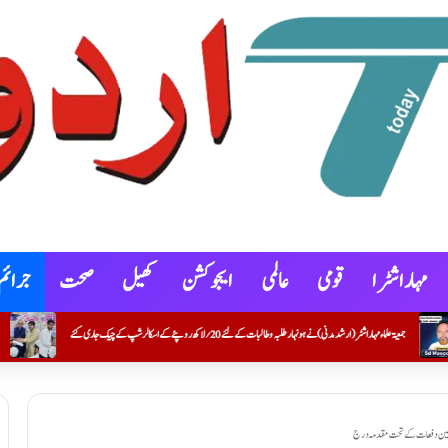
مہاراشٹرا
قومی
عالمی
ایجوکشن
کھیل
صحت
جرائم
ات کے لئے20؍ لاکھ روپئے کے اسکالرشپ کے چیک جاری کئے
تحسین شیخ۔ مجاور کو پی ایچ ڈی کو ڈگری تفویض
اف سنگین دفعات کے تحت مقدمہ درج