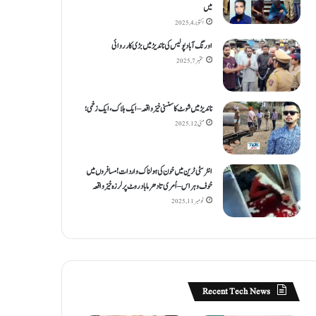
میں
اکتوبر 4, 2025
اورنگ آباد پولیس کی ناندیڑ میں بڑی کارروائی
ستمبر 7, 2025
ناندیڑ میں شوٹ کا سنسنی خیز واقعہ – ایک ہلاک، ایک زخمی؛
مئی 12, 2025
انٹر سٹی ٹرین میں خون کی ہولناک واردات! مسافروں میں
خوف و ہراس – اُمری تا دھرما باد روٹ پر لرزہ خیز واقعہ
نومبر 11, 2025
Recent Tech News