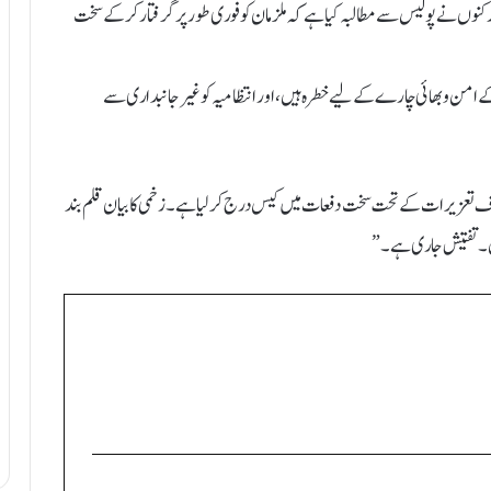
د علاقے میں کشیدگی دیکھی جا رہی ہے۔ SDPI کے کارکنوں نے پولیس سے مطالبہ کیا ہے کہ ملزمان کو فوری طور پر گرفتار کر کے سخت
امن و بھائی چارے کے لیے خطرہ ہیں، اور انتظامیہ کو غیر جانبداری سے
لاف تعزیرات کے تحت سخت دفعات میں کیس درج کر لیا ہے۔ زخمی کا بیان قلم بند
 ہیں۔ تفتیش جاری ہے۔”