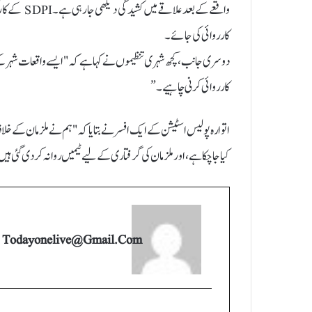
واقعے کے بع
کارروائی کی جائے۔
دوسری جانب، کچھ شہری تنظیموں نے کہا ہے کہ "ایسے واقعات شہر کے 
کارروائی کرنی چاہیے۔”
اتوارہ پولیس اسٹیشن کے ایک افسر نے بتایا کہ "ہم نے ملزمان کے خ
کیا جا چکا ہے، اور ملزمان کی گرفتاری کے لیے ٹیمیں روانہ کر دی گئی
Todayonelive@gmail.com