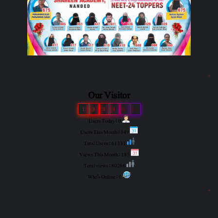
"
Our Visitor
1
3
3
1
6
0
Users Today : 0
Users This Month : 149
Total Users : 61331
Views This Month : 185
Total views : 80286
Who's Online : 0
"