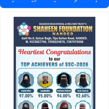
پیر
منگل
بدھ
جمعرات
جمعہ