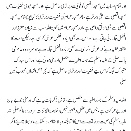
اور تمام مساجد میں مسجد اقصی کو فوقیت و برتری حاصل ہے، اور مسجد نبوی فضیلت میں
مسجد اقصی سے اعلیٰ و برتر ہے، پھر مسجد حرام کی فضیلت و برتری کا کیا پوچھنا ؟ یہ مسجد
اقصی سے بھی اوفق و اعلیٰ ہے ، اور مسجد حرام میں کعبۃ اللہ سب سے زیادہ معزز اور
افضل جگہ مانی جاتی ہے، اور اس سے بھی زیادہ افضل عرش کرسی ہے، لیکن امت کا
متفقہ عقیدہ ہے کہ عرش و کرسی سے بھی زیادہ افضل جگہ وہ ہے جو سرور دو عالم نبی
پاک صلی اللہ علیہ وسلم کے جسد اطہر سے متصل اور ملی ہوئی ہے، اور اس مبارک
متبرک جگہ کو اس لیے فضیلت اور برتری حاصل ہے کہ نبی آخر الزماں محبوب کبریا
صلی
اللہ علیہ وسلم کے جسد اطہر سے متصل ہے، قابلِ ذکر بات یہ ہے کہ وہ مٹی جو بے جان
اور بے حرکت ہے، جس میں عقل و شعور نہیں، خلاصۃ الکائنات سرور دو عالم صلی اللہ
علیہ وسلم کی صحبت و رفاقت سے اس کا اتنا بلند و بالا مقام ہو سکتا ہے، تو بھلا بتائیے اگر