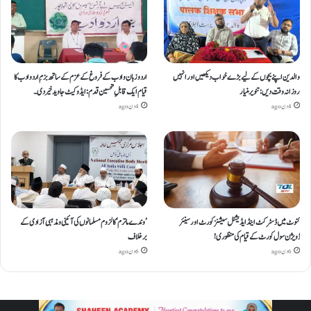
والدین اپنے بچوں کے لیے بڑے خواب دیکھیں اور انہیں
اردو زبان و ادب کے فروغ کے عزم کے ساتھ بزمِ اردو ادب کا
روزانہ وقت دیں : تنویر منیار
قیام ایک قابلِ تحسین قدم : ایڈوکیٹ جاوید خیردی۔
4 دن ago
4 دن ago
کنوٹ میں ڈسٹرکٹ اینڈ ایڈیشنل سیشنز کورٹ اور سینئر
’وندے ماترم‘ کا لزوم مسلمانوں کی آئینی ومذہبی آزادی کے
ڈویژن سول کورٹ کے قیام کی منظوری!
برخلاف
6 دن ago
6 دن ago