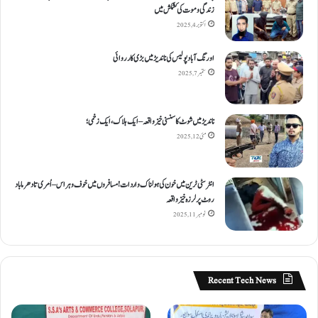
زندگی و موت کی کشمکش میں
اکتوبر 4, 2025
اورنگ آباد پولیس کی ناندیڑ میں بڑی کارروائی
ستمبر 7, 2025
ناندیڑ میں شوٹ کا سنسنی خیز واقعہ – ایک ہلاک، ایک زخمی؛
مئی 12, 2025
انٹر سٹی ٹرین میں خون کی ہولناک واردات! مسافروں میں خوف و ہراس – اُمری تا دھرما باد
روٹ پر لرزہ خیز واقعہ
نومبر 11, 2025
Recent Tech News