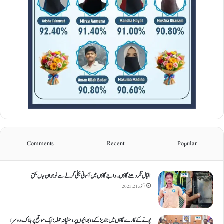
Comments
Recent
Popular
اقبال نگر دھنےگاؤں۔ واجےگاؤں میں آسمانی بجلی گرنے سے نوجوان جاں بحق
اکتوبر 21, 2025
پونے کے کارےگاؤں میں ناندیڑ کے دو بھائیوں پر وحشیانہ حملہ؛ ایک موقع پر ہلاک، دوسرا