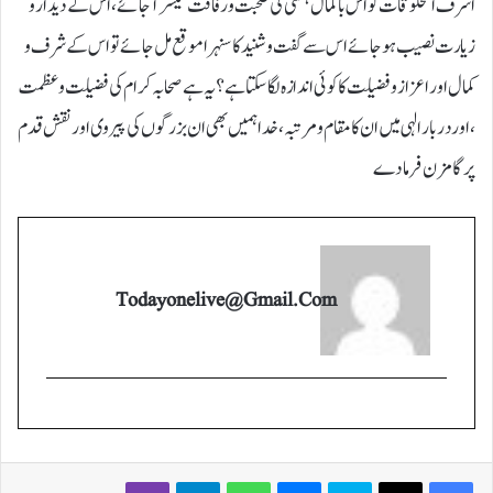
اشرف المخلوقات کو اس باکمال ہستی کی صحبت و رفاقت میسر آجائے، اس کے دیدار و
زیارت نصیب ہوجائے اس سے گفت و شنید کا سنہرا موقع مل جائے تو اس کے شرف و
کمال اور اعزاز و فضیلت کا کوئی اندازہ لگا سکتا ہے ؟ یہ ہے صحابہ کرام کی فضیلت و عظمت
،اور دربار الہی میں ان کا مقام و مرتبہ،خدا ہمیں بھی ان بزرگوں کی پیروی اور نقش قدم
پر گامزن فرما دے
Todayonelive@gmail.com
Viber
Telegram
WhatsApp
Messenger
Skype
X
Facebook