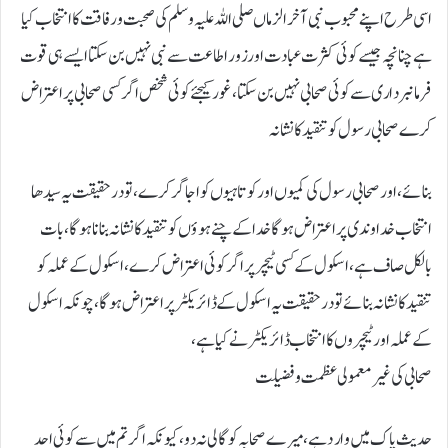
اسی طرح اپنے محبوب نبی آخر الزماں صلی اللہ علیہ وسلم کی صحبت و رفاقت کا انتخاب کیا
ہے چنانچہ جیسے کوئی کثرت عبادت اور زور اطاعت سے نبی نہیں بن سکتا ایسے ہی قوت
فرمانبرداری سے کوئی صحابی نہیں بن سکتا، غور کیجئے کوئی شخص اگر کسی صحابی پر اعتراض
کرے صحابی رسول کو تنقید کا نشانہ
بنائے، اور صحابی رسول کی کمیوں اور کوتاہیوں کو اجاگر کرے ،تو درحقیقت یہ سیدھا
انتخاب خداوندی پر اعتراض ہوگا خدا کے چنے ہوؤں کو تنقید کا نشانہ بنانا ہوگا، بات
بالکل صاف ہے، اسکول کے کسی ٹیچر پر اگر کوئی اعتراض کرے،اسکول کے عملہ کو
تنقید کا نشانہ بنائے تو درحقیقت یہ اسکول کے ڈائریکٹر پر اعتراض ہوگا ،چونکہ اسکول
کے عملہ اور ٹیچروں کا انتخاب ڈائریکٹر نے کیا ہے،
صحابی کی غیر معمولی عظمت وفضیلت
حدیث پاک میں وارد ہے ، میرے صحابہ کو گالی نہ دو، کیونکہ اگر تم میں سے کوئی احد