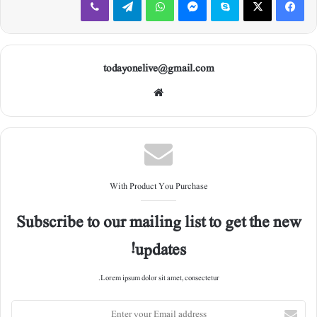
todayonelive@gmail.com
Web
site
With Product You Purchase
Subscribe to our mailing list to get the new
updates!
Lorem ipsum dolor sit amet, consectetur.
E