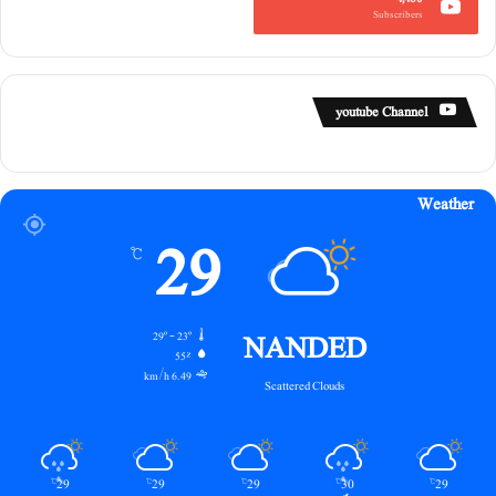
Subscribers
youtube Channel
Weather
29
℃
NANDED
29º - 23º
55%
6.49 km/h
Scattered Clouds
29
29
29
30
29
℃
℃
℃
℃
℃