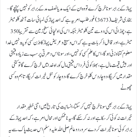
پہاڑ کے برابر سونا خرچ کرے تو وہ ان کے ایک مد یا نصف مد کے برابر کو نہیں پہنچےگا –
بخاری شریف (3673) غور طلب امر یہ ہے کہ احد پہاڑ کی لمبائی سات آٹھ کلومیٹر
ہے، چوڑائی اس کی دو سے تین کلومیٹر جبکہ اس کی اونچائی سطح زمین سے تقریبا 350
میٹر ہے، اور قابل ذکر بات یہ ہے کہ اس وسیع و عریض پہاڑ کا وزن کسی کو پتہ نہیں خدا
معلوم کتنا وزنی ہوگا، اس کا علم کسی کو نہیں،اور سونا اس دھرتی پر سب سے زیادہ قیمتی
اور بیش قیمت مال ہے، بھلا کوئی فرد اس قیمتی مال کو راہ خدا میں خرچ کرے گا تو کتنی
مقدار میں کریگا، دو چار دس کلو خرچ کرے گا، دو چار کونٹل خیرات کر یگا، تاہم وہ کسی
چھوٹے
پہاڑ کے برابر بھی سونا خرچ نہیں کر سکتا،انسانیت کی تاریخ میں اتنی خطیر مقدار
خیرات نہ کوئی کر سکا ہے اور نہ کر سکے گا، یہ ناممکن اور محال امر ہے، کہ احد پہاڑ کے
برابر کوئی سونا خیرات کر دے سرور دوعالم صلی اللہ علیہ وسلم اس حدیث پاک سے یہ