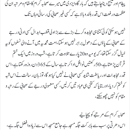
پیغام اور میسج دینا چاہتے ہیں کہ بارگاہ ایزدی میں میرے صحابہ کرام کا مقام و مرتبہ ان کی
عظمت و رفعت اس قدر بلند وبالا ہے کہ کسی غیر صحابی کی رسائی وہاں تک
نہیں ہو سکتی کوئی کتنا ہی مجاہدہ کرلے، بڑے سے بڑا ولی قطب ابدال کسی ادنی درجے
کے صحابی کے پاؤں کے دھول برابر نہیں ہو سکتا، امت محمدیہ میں آنے والی نسلوں کو یہ
خیال گزر سکتا تھا ،کہ یومیہ وہ 20 پارے تلاوت کرتا ہے، شب و روز میں ایک ختم
قرآن پڑھتا ہے، 50 رکعتیں نوافل ادا کرتا ہے سال کے 365 دن روزہ رکھتا ہے، اس
قدر مجاہدات اور ریاضت شاید کسی صحابی نے نہیں کیا ہوگا، تو زبان رسالت نے اس شبہ
کو ختم کردیا، اور بتایا کہ کتنی ہی عبادتیں کرلیں، کسی معمولی درجے کے صحابی کے رتبہ و
مقام کو نہیں چھو سکتے،
صحابہ کرام کے مرتبے کو پہچانیے
اس دھرتی پر سب سے بابرکت جگہ مسجد ہے جامع مسجد اس سے زیادہ افضل جگہ ہے،