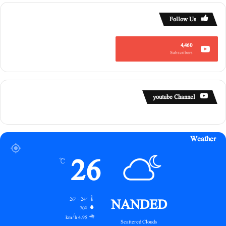
گ
ی
Follow Us
4,460
Subscribers
youtube Channel
Weather
26
℃
NANDED
26º - 24º
70%
4.95 km/h
Scattered Clouds