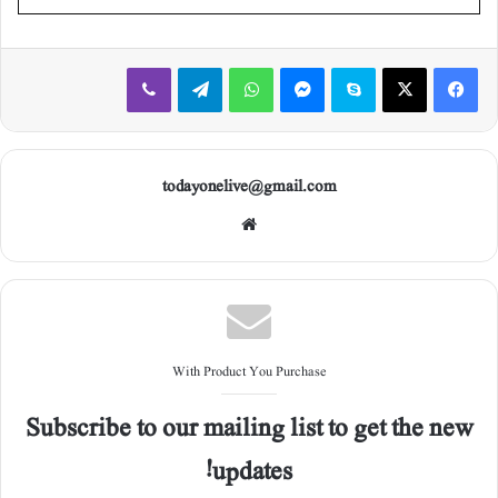
Viber
Telegram
WhatsApp
Messenger
Skype
X
Facebook
todayonelive@gmail.com
Web
site
With Product You Purchase
Subscribe to our mailing list to get the new
updates!