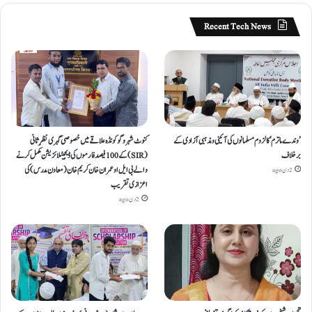
Recent Tech News
’وندے ماترم‘ کا لزوم مسلمانوں کی آئینی ومذہبی آزادی کے
کنوٹ شہر و گوکونڈہ علاقے میں خصوصی گہری نظرِ ثانی
برخلاف
(SIR) کے 100 فیصد فارموں کی ڈیجیٹلائزیشن مکمل کرنے
والے بی ایل او عمران خان کریم خان (معاون مدرس) کی
2 دن ago
اعزازی تقریب
2 دن ago