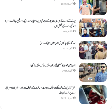
اکتوبر 21, 2025
پونے کے کارےگاؤں میں ناندیڑ کے دو بھائیوں پر وحشیانہ حملہ؛ ایک موقع پر ہلاک، دوسرا
زندگی و موت کی کشمکش میں
اکتوبر 4, 2025
اورنگ آباد پولیس کی ناندیڑ میں بڑی کارروائی
ستمبر 7, 2025
ناندیڑ میں شوٹ کا سنسنی خیز واقعہ – ایک ہلاک، ایک زخمی؛
مئی 12, 2025
انٹر سٹی ٹرین میں خون کی ہولناک واردات! مسافروں میں خوف و ہراس – اُمری تا دھرما باد
روٹ پر لرزہ خیز واقعہ
نومبر 11, 2025