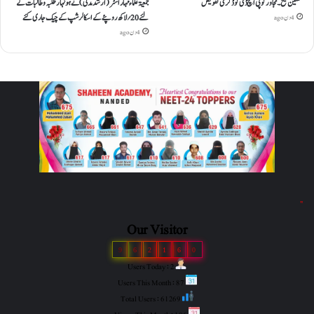
تحسین شیخ۔ مجاور کو پی ایچ ڈی کو ڈگری تفویض
جمعیۃعلماء مہاراشٹر (ارشد مدنی)نے ہونہار طلبہ و طالبات کے
لئے20؍ لاکھ روپئے کے اسکالرشپ کے چیک جاری کئے
4 دن ago
4 دن ago
"
Our Visitor
9
6
2
1
6
0
Users Today : 2
Users This Month : 87
Total Users : 61269