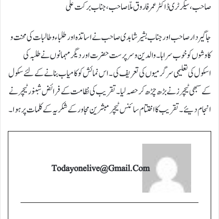
صاحب ، سیکرٹری ڈاکٹر عمر فاروق ملّا صاحب ، جناب برکت علی
جاگیردار صاحب اور جناب بشیرشابدی صاحب نے اساتذہ اور طلباء و طالبات کی محنت و
کاوشوں کو خوب سراہا۔والدین و سرپرست حضرت اور دیگر مہمانوں نے طلبہ کی
اسکول کی تعلیمی سرگرمیوں کی تعریف کی۔ اس نمائش کو کامیاب بنانے کے لئے سکول
کے سبھی ٹیچرز نے بڑھ چڑھ کر حصہ لیا۔تقریب کی نظامت کے فرائض شبنور ٹیچر نے
انجام دیئے ۔ تقریب کا اختتام سائنس ٹیچر مبشرین مجاور کے شکریہ کے کلمات پر ہوا۔
Todayonelive@gmail.com