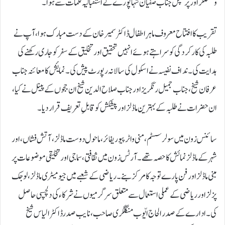
ولسنگکر اور پرنسپل جناب صفیان شہاپورے کے استقبالیہ کلمات سے ہوا۔
تقریب کا افتتاح معروف ماہرِ اطفال ڈاکٹر سمیر خان کے دست مبارک ہوا، آپ نے
طلبہ کی کارکردگی کو سراہتے ہوئے انہیں تحقیق اور تخلیق کے سفر کو جاری رکھنے کی
ہدایت کی۔ نداف نفیسہ نے اسکول کی سالانہ رپورٹ پیش کی۔نمایٔش کا معائنہ جناب
عرفان شیخ، جناب جمیل رنگریز اور جناب صلاح الدین شیخ ان ججوں کے پینل نے کیا،
ان حضرات نے طلبہ کے بہترین ماڈلز اور پیشکش کو قابلِ تعریف قرار دیا۔
سائنس زون میں سولر سسٹم، منی واٹر پیوریفائر، ماحول دوست ماڈلز، آتش فشاں، اور
شہر کے ماڈلز نمائش کا حصہ تھے۔ آرٹس زون میں ثقافتی، سماجی اور تخلیقی موضوعات پر
مبنی ماڈلز اور فن پارے توجہ کا مرکز بنے۔ ریاضی کے شعبے میں جیومیٹری ماڈلز، لوجک
پزلز اور ریاضی کے عملی استعمال سے متعلق سرگرمیوں نے شرکاء کی دلچسپی حاصل
کی۔ ادارے کے صدر الحاج ایّوب منگلگری صاحب، نایب صدر ڈاکٹر الیاس شیخ