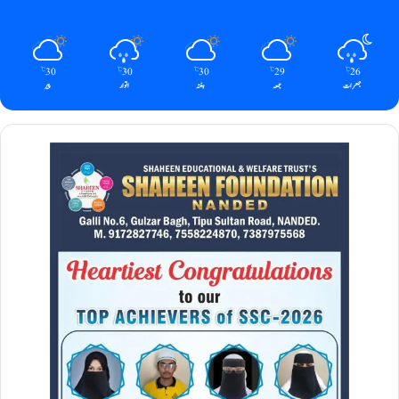
30
30
30
29
26
℃
℃
℃
℃
℃
جمعرات
جمعہ
ہفتہ
اتوار
پیر