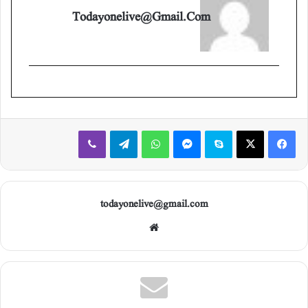
Todayonelive@gmail.com
Viber
Telegram
WhatsApp
Messenger
Skype
X
Facebook
todayonelive@gmail.com
Web
site