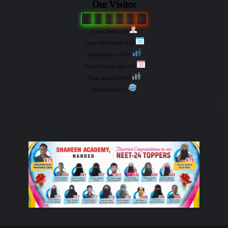
Our Visitor
5
0
3
1
6
0
Users Today : 16
Users This Month : 123
Total Users : 61305
Views This Month : 155
Total views : 80256
Who's Online : 0
"