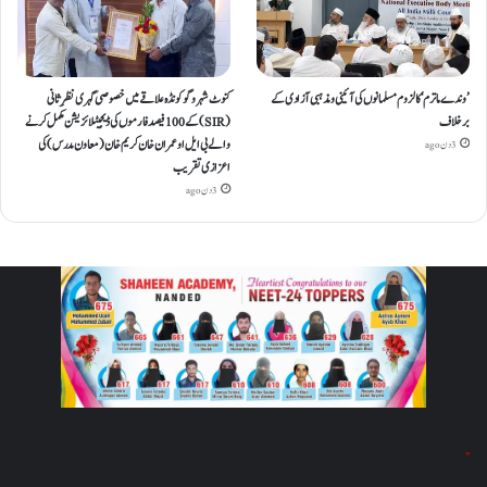
’وندے ماترم‘ کا لزوم مسلمانوں کی آئینی ومذہبی آزادی کے
کنوٹ شہر و گوکونڈہ علاقے میں خصوصی گہری نظرِ ثانی
برخلاف
(SIR) کے 100 فیصد فارموں کی ڈیجیٹلائزیشن مکمل کرنے
والے بی ایل او عمران خان کریم خان (معاون مدرس) کی
3 دن ago
اعزازی تقریب
3 دن ago
"