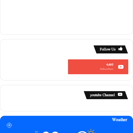
رِ
ف
ا
ن
ی
س
ے
ک
Follow Us
و
چ
4,460
Subscribers
youtube Channel
Weather