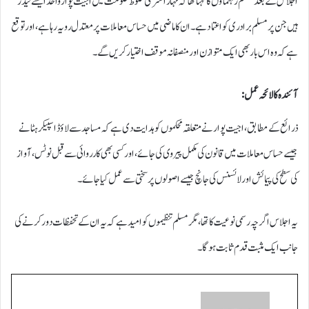
اجلاس کے بعد مسلم رہنماؤں کا کہنا تھا کہ مہاراشٹر کی مخلوط حکومت میں اجیت پوار واحد ایسے لیڈر
ہیں جن پر مسلم برادری کو اعتماد ہے۔ ان کا ماضی میں حساس معاملات پر معتدل رویہ رہا ہے، اور توقع
ہے کہ وہ اس بار بھی ایک متوازن اور منصفانہ موقف اختیار کریں گے۔
آئندہ کا لائحہ عمل:
ذرائع کے مطابق، اجیت پوار نے متعلقہ محکموں کو ہدایت دی ہے کہ مساجد سے لاؤڈ اسپیکر ہٹانے
جیسے حساس معاملات میں قانون کی مکمل پیروی کی جائے، اور کسی بھی کارروائی سے قبل نوٹس، آواز
کی سطح کی پیمائش اور لائسنس کی جانچ جیسے اصولوں پر سختی سے عمل کیا جائے۔
یہ اجلاس اگرچہ رسمی نوعیت کا تھا، مگر مسلم تنظیموں کو امید ہے کہ یہ ان کے تحفظات دور کرنے کی
جانب ایک مثبت قدم ثابت ہوگا۔