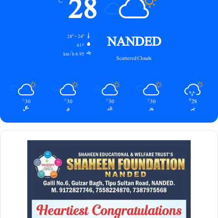
28
℃
NANDED
28º - 24º
61%
6.95 km/h
Scattered Clouds
30
30
30
30
28
℃
℃
℃
℃
℃
جمعہ
ہفتہ
اتوار
پیر
منگل