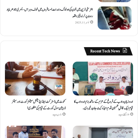
انٹر سٹی ٹرین میں خون کی ہولناک واردات! مسافروں میں خوف و ہراس – اُمری تا دھرما باد
روٹ پر لرزہ خیز واقعہ
نومبر 11, 2025
Recent Tech News
اردو زبان و ادب کے فروغ کے عزم کے ساتھ بزمِ اردو ادب کا
کنوٹ میں ڈسٹرکٹ اینڈ ایڈیشنل سیشنز کورٹ اور سینئر
قیام ایک قابلِ تحسین قدم : ایڈوکیٹ جاوید خیردی۔
ڈویژن سول کورٹ کے قیام کی منظوری!
19 گھنٹے ago
3 دن ago