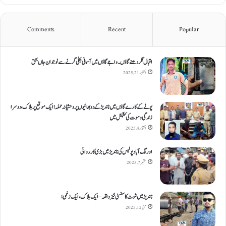
Comments
Recent
Popular
اقبال نگر دھنےگاؤں۔ واجےگاؤں میں آسمانی بجلی گرنے سے نوجوان جاں بحق
اکتوبر 21, 2025
پونے کے کارےگاؤں میں ناندیڑ کے دو بھائیوں پر وحشیانہ حملہ؛ ایک موقع پر ہلاک، دوسرا
زندگی و موت کی کشمکش میں
اکتوبر 4, 2025
اورنگ آباد پولیس کی ناندیڑ میں بڑی کارروائی
ستمبر 7, 2025
ناندیڑ میں شوٹ کا سنسنی خیز واقعہ – ایک ہلاک، ایک زخمی؛
مئی 12, 2025