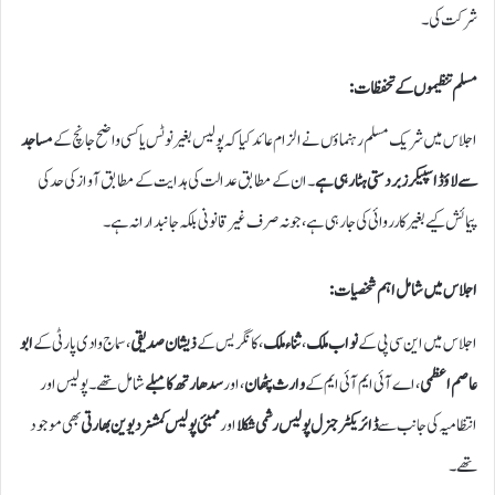
شرکت کی۔
مسلم تنظیموں کے تحفظات:
اجلاس میں شریک مسلم رہنماؤں نے الزام عائد کیا کہ پولیس بغیر نوٹس یا کسی واضح جانچ کے
مساجد
سے لاؤڈ اسپیکر زبردستی ہٹا رہی ہے
۔ ان کے مطابق عدالت کی ہدایت کے مطابق آواز کی حد کی
پیمائش کیے بغیر کارروائی کی جا رہی ہے، جو نہ صرف غیر قانونی بلکہ جانبدارانہ ہے۔
اجلاس میں شامل اہم شخصیات:
اجلاس میں این سی پی کے
نواب ملک
،
ثناء ملک
، کانگریس کے
ذیشان صدیقی
، سماج وادی پارٹی کے
ابو
عاصم اعظمی
، اے آئی ایم آئی ایم کے
وارث پٹھان
، اور
سدھارتھ کامبلے
شامل تھے۔ پولیس اور
انتظامیہ کی جانب سے
ڈائریکٹر جنرل پولیس رشمی شکلا
اور
ممبئی پولیس کمشنر دیوین بھارتی
بھی موجود
تھے۔