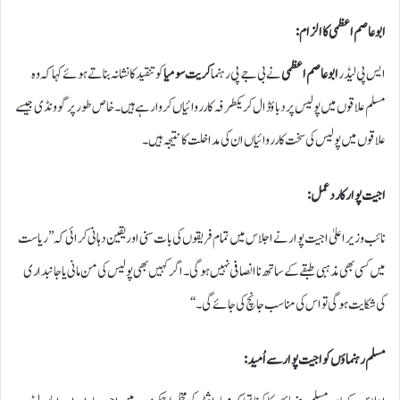
ابو عاصم اعظمی کا الزام:
ایس پی لیڈر
ابو عاصم اعظمی
نے بی جے پی رہنما
کریت سومیا
کو تنقید کا نشانہ بناتے ہوئے کہا کہ وہ
مسلم علاقوں میں پولیس پر دباؤ ڈال کر یکطرفہ کارروائیاں کروا رہے ہیں۔ خاص طور پر گوونڈی جیسے
علاقوں میں پولیس کی سخت کارروائیاں ان کی مداخلت کا نتیجہ ہیں۔
اجیت پوار کا ردعمل:
نائب وزیر اعلیٰ اجیت پوار نے اجلاس میں تمام فریقوں کی بات سنی اور یقین دہانی کرائی کہ ’’ریاست
میں کسی بھی مذہبی طبقے کے ساتھ ناانصافی نہیں ہوگی۔ اگر کہیں بھی پولیس کی من مانی یا جانبداری
کی شکایت ہوگی تو اس کی مناسب جانچ کی جائے گی۔‘‘
مسلم رہنماؤں کو اجیت پوار سے اُمید: