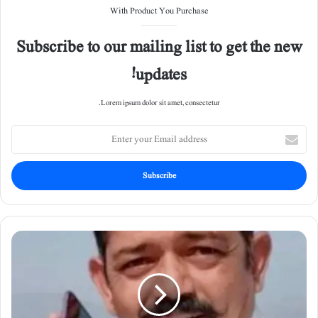
With Product You Purchase
Subscribe to our mailing list to get the new
updates!
Lorem ipsum dolor sit amet, consectetur.
E
n
t
e
r
y
o
u
م
r
ع
E
ل
m
م
a
ن
i
ے