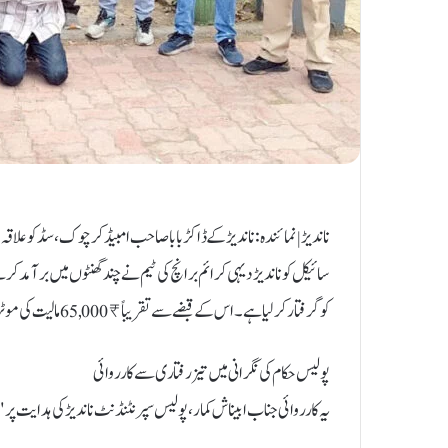
ناندیڑ | نمائندہ: ناندیڑ کے ڈاکڑ بابا صاحب امبیڈکر چوک، سڈکو علاق
کو گرفتار کرلیا ہے۔ اس کے قبضے سے تقریباً ₹65,000 مالیت کی موٹر سائیکل ضبط کی گئی ہے۔
پولیس حکام کی نگرانی میں تیز رفتاری سے کارروائی
یہ کارروائی جناب ابیناش کمار، پولیس سپرنٹنڈنٹ ناندیڑ کی ہدایت 