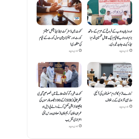
اردو زبان و ادب کے فروغ کے عزم کے ساتھ
کنوٹ میں ڈسٹرکٹ اینڈ ایڈیشنل سیشنز
بزمِ اردو ادب کا قیام ایک قابلِ تحسین قدم :
کورٹ اور سینئر ڈویژن سول کورٹ کے قیام
ایڈوکیٹ جاوید خیردی۔
کی منظوری!
2 دن ago
4 دن ago
’وندے ماترم‘ کا لزوم مسلمانوں کی آئینی
کنوٹ شہر و گوکونڈہ علاقے میں خصوصی گہری
ومذہبی آزادی کے برخلاف
نظرِ ثانی (SIR) کے 100 فیصد فارموں کی
ڈیجیٹلائزیشن مکمل کرنے والے بی ایل او
4 دن ago
عمران خان کریم خان (معاون مدرس) کی
اعزازی تقریب
4 دن ago