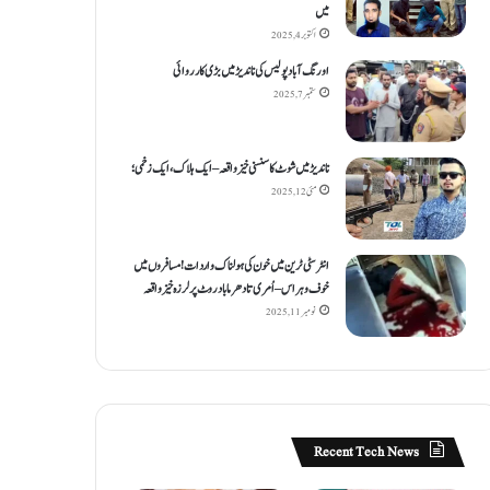
میں
اکتوبر 4, 2025
اورنگ آباد پولیس کی ناندیڑ میں بڑی کارروائی
ستمبر 7, 2025
ناندیڑ میں شوٹ کا سنسنی خیز واقعہ – ایک ہلاک، ایک زخمی؛
مئی 12, 2025
انٹر سٹی ٹرین میں خون کی ہولناک واردات! مسافروں میں
خوف و ہراس – اُمری تا دھرما باد روٹ پر لرزہ خیز واقعہ
نومبر 11, 2025
Recent Tech News