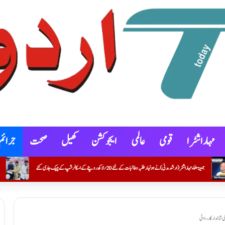
مہاراشٹرا
قومی
عالمی
ایجوکشن
کھیل
صحت
جرائم
ے20؍ لاکھ روپئے کے اسکالرشپ کے چیک جاری کئے
تحسین شیخ۔ مجاور کو پی ایچ ڈی کو ڈگری تفویض