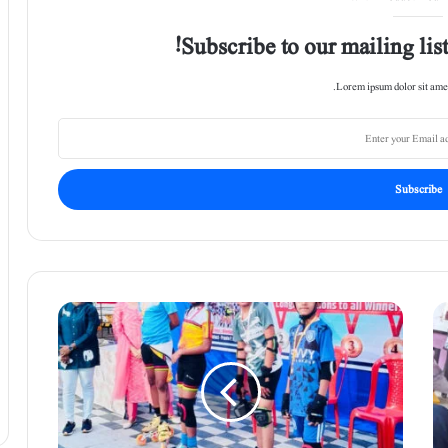
Subscribe to our mailing list
Lorem ipsum dolor sit amet
ا
س
ک
ی
ٹ
ن
گ