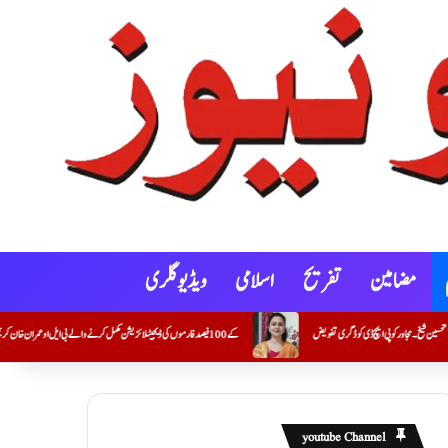
مضامین
تفریح
اسلامی
ویڈیو گلری
کنوٹ شہر و گوکونڈہ علاقے میں خصوصی گہری نظرِ ثانی (SIR) کے 100 فیصد فارموں کی ڈیجیٹلائزیشن مکمل کرنے والے بی ایل او عمران خان کریم خان (معاون مدرس) کی اعزازی تقریب
youtube Channel