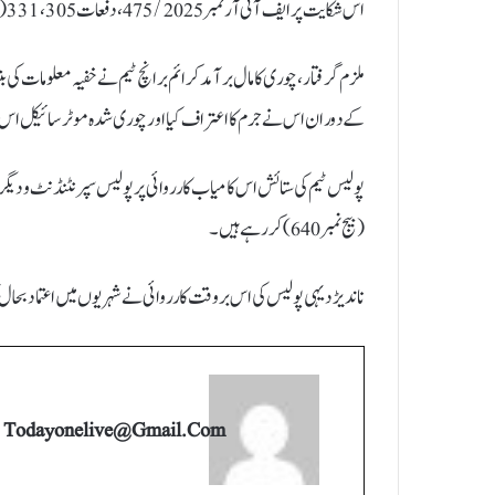
اس شکایت پر ایف آئی آر نمبر 475/2025، دفعات 305، 331(2)، 331(4) بھارتی نیائے سنہیتا 2023 کے تحت مقدمہ درج کیا گیا۔
ملزم گرفتار، چوری کا مال برآمد کرائم برانچ ٹیم نے خفیہ معلومات ک
کے دوران اس نے جرم کا اعتراف کیا اور چوری شدہ موٹر سائیکل اس 
پولیس ٹیم کی ستائش اس کامیاب کارروائی پر پولیس سپرنٹنڈنٹ و دیگر ا
(بیج نمبر 640) کر رہے ہیں۔
ناندیڑ دیہی پولیس کی اس بروقت کارروائی نے شہریوں میں اعتماد بحا
Todayonelive@gmail.com