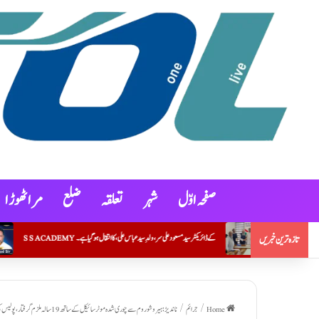
صفحہ اوّل
شہر
تعلقہ
ضلع
مراٹھوڑ ا
S S ACADEM کے ڈائریکٹر سید مسعود علی سر، ولدِ سید عباس علی، کا انتقال ہو گیا ہے۔
جمعیۃعلماء مہاراشٹر (ارشد مدنی)نے ہونہار طلبہ و طالبات کے لئ
تازہ ترین خبریں
Home
/
جرائم
/
ناندیڑ: ہیرو شو روم سے چوری شدہ موٹر سائیکل کے ساتھ 19 سالہ ملزم گرفتار، پولیس کی شاندار کارروائی