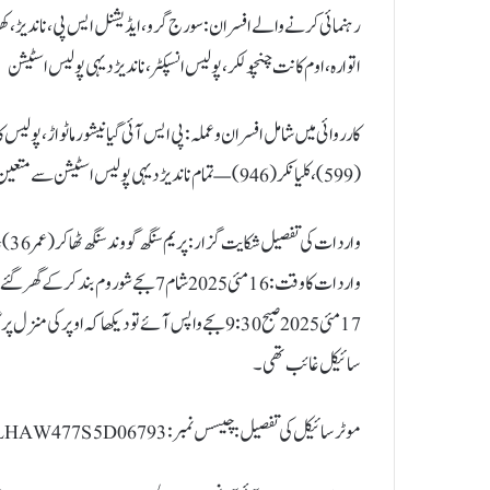
رہنمائی کرنے والے افسران: سورج گرو، ایڈیشنل ایس پی، ناندیڑ، ک
اتوارہ، اوم کانت چنچولکر، پولیس انسپکٹر، ناندیڑ دیہی پولیس اسٹیشن
(599)، کلیانکر (946) — تمام ناندیڑ دیہی پولیس اسٹیشن سے متعین
واردات کی تفصیل شکایت گزار: پریم سنگھ گووند سنگھ ٹھاکر (عمر 36)، منیجر، ساکن: ہنگولی گیٹ، ناندیڑ
واردات کا وقت: 16 مئی 2025 شام 7 بجے شو روم بند کرکے گھر گئے۔
17 مئی 2025 صبح 9:30 بجے واپس آئے تو دیکھا کہ اوپ
سائیکل غائب تھی۔
موٹر سائیکل کی تفصیل: چیسس نمبر: MBLHAW477S5D06793، انجن نمبر: HA11FCS5D10378،اندازاً قیمت: ₹65,000