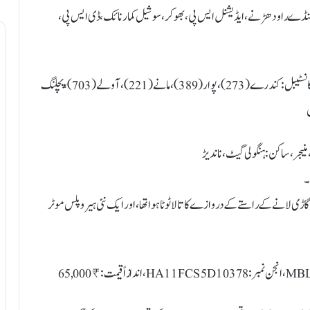
ھنڈے راو دھڑنے، ایڈیشنل ایس پی، بھوکر، سوشیل کمار نائک، ڈی ایس پی،
کارروائی میں شامل افسران و عملہ: پی ایس آئی گیانیشور ماٹواڑ، پولیس کانسٹیبل: کندرے (273)، پوار (389)، مانے (221)، آولے (703)، پچلنگ
ر کی منزل پر گاڑی لانے کے راستے کے دروازے کا تالا ٹوٹا ہوا تھا، اور ایک نئی ہیرو پلس موٹر