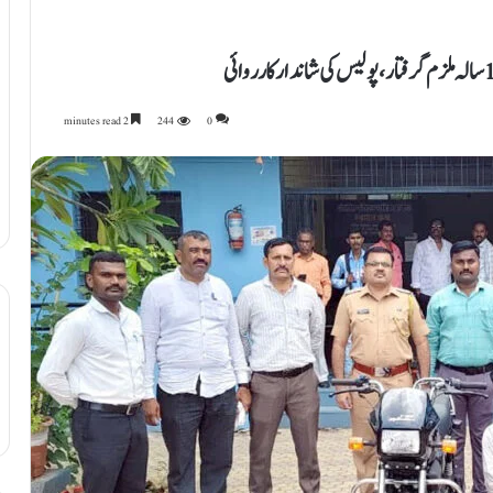
2 minutes read
244
0