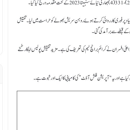
ی بنیاد پر فوری کارروائی کرتے ہوئے روہن سریش بھولے کو حراست میں لیا۔ تفتیش
کے قبضے سے برآمد کی گئی۔
علیٰ افسران نے کرائم برانچ ٹیم کی تعریف کی ہے۔ مزید تفتیش پولیس اہلکار گُٹے
ل کیا ہے اور یہ "آپریشن فلش آؤٹ” کی کامیابی کا ایک اور ثبوت ہے۔