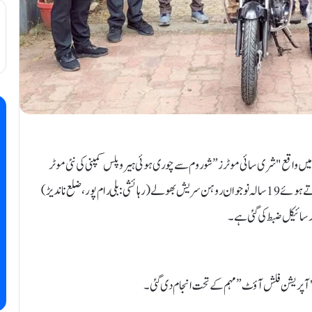
ہ میں واقع "شری سائی موٹرز” شو روم سے چوری ہوئی ہیرو پلس کمپنی کی نئی موٹر
سائیکل کو ناندیڑ دیہی کرائم برانچ کی ٹیم نے چند گھنٹوں میں برآمد کرتے ہوئے 19 سالہ نوجوان روہن سریش بھولے (رہائشی: بلی رام پور، ضلع ناندیڑ)
پر "آپریشن فلش آؤٹ” مہم کے تحت انجام دی گئی۔