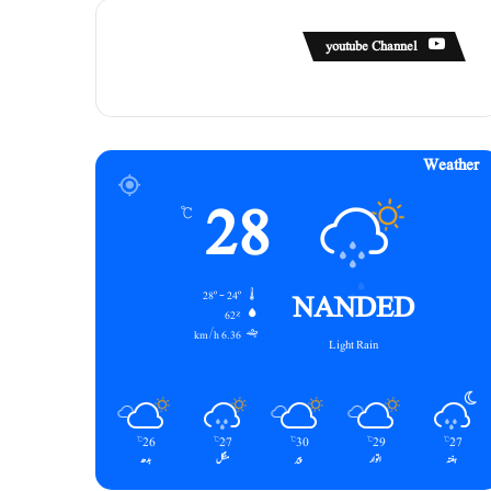
youtube Channel
Weather
28
℃
NANDED
28º - 24º
62%
6.36 km/h
Light Rain
26
27
30
29
27
℃
℃
℃
℃
℃
ہفتہ
اتوار
پیر
منگل
بدھ