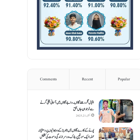
Comments
Recent
Popular
اقبال نگر دھنےگاؤں۔ واجےگاؤں میں آسمانی بجلی گرنے
سے نوجوان جاں بحق
اکتوبر 21, 2025
پونے کے کارےگاؤں میں ناندیڑ کے دو بھائیوں پر وحشیانہ
حملہ؛ ایک موقع پر ہلاک، دوسرا زندگی و موت کی کشمکش