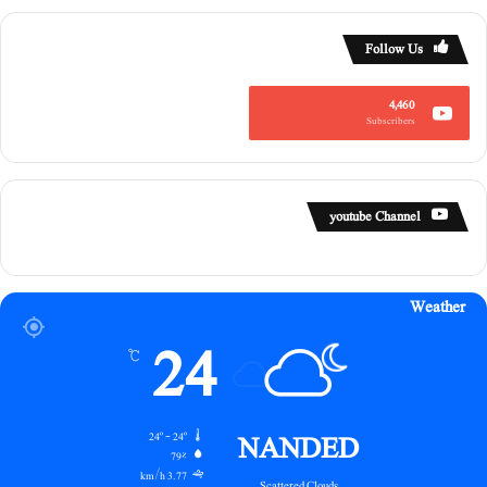
Follow Us
4,460
Subscribers
youtube Channel
Weather
24
℃
NANDED
24º - 24º
79%
3.77 km/h
Scattered Clouds