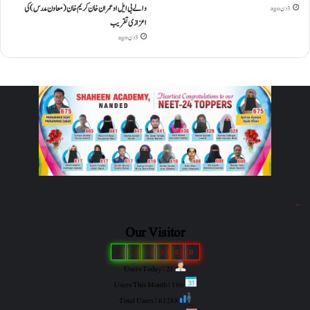
والے بی ایل او عمران خان کریم خان (معاون مدرس) کی
3 دن ago
اعزازی تقریب
3 دن ago
"
Our Visitor
8
8
2
1
6
0
Users Today : 21
Users This Month : 106
Total Users : 61288