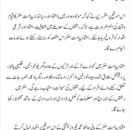
اس موقع پر مقررین نے کہا کہ موجودہ دور میں بااعتماد اور دیانتدار پیامت سنٹر کا قیام
وقت کی اہم ضرورت ہے، تاکہ رشتوں کے معاملے میں شفافیت، اعتماد اور شرعی
اقدار کو فروغ دیا جا سکے۔ اعتماد پیامت سنٹر اس مقصد کو سامنے رکھتے ہوئے خدمات
انجام دے گا۔
اعتماد پیامت سنٹر میں کنوارے لڑکے اور لڑکیوں کے علاوہ گھریلو خواتین، تعلیمی یافتہ،
پروفیشنل، طلاق شدہ، بیوہ خواتین، ڈاکٹرز، اساتذہ، وکلا اور دیگر باوقار شعبہ جات سے
تعلق رکھنے والے افراد کے لیے رشتوں کی سہولت دستیاب رہے گی۔ سنٹر میں
رشتوں کے اندراج اور معلومات کو مکمل رازداری اور ذمہ داری کے ساتھ محفوظ رکھا
جائے گا۔
اعتماد پیامت سنٹر کے بانی حافظ محمد فیروز چشتی نے اس موقع پر اظہارِ خیال کرتے