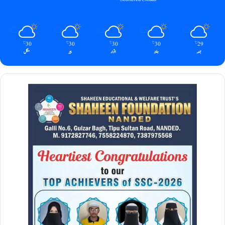
30
30
30
30
29
℃
℃
℃
℃
℃
جمعہ
ہفتہ
اتوار
پیر
منگل