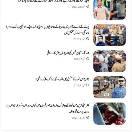
اقبال نگر دھنےگاؤں۔ واجےگاؤں میں آسمانی بجلی گرنے سے نوجوان جاں بحق
اکتوبر 21, 2025
پونے کے کارےگاؤں میں ناندیڑ کے دو بھائیوں پر وحشیانہ حملہ؛ ایک موقع پر ہلاک، دوسرا
زندگی و موت کی کشمکش میں
اکتوبر 4, 2025
اورنگ آباد پولیس کی ناندیڑ میں بڑی کارروائی
ستمبر 7, 2025
ناندیڑ میں شوٹ کا سنسنی خیز واقعہ – ایک ہلاک، ایک زخمی؛
مئی 12, 2025
انٹر سٹی ٹرین میں خون کی ہولناک واردات! مسافروں میں خوف و ہراس – اُمری تا دھرما باد
روٹ پر لرزہ خیز واقعہ
نومبر 11, 2025