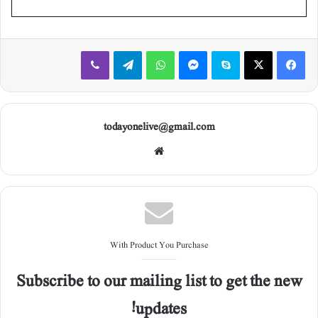
Viber
Telegram
WhatsApp
Messenger
Skype
X
Facebook
todayonelive@gmail.com
Web
site
With Product You Purchase
Subscribe to our mailing list to get the new
updates!