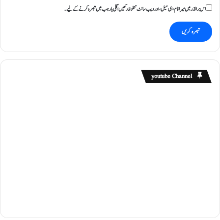
ع
اس براؤزر میں میرا نام، ای میل، اور ویب سائٹ محفوظ رکھیں اگلی بار جب میں تبصرہ کرنے کےلیے۔
ز
ا
ز
youtube Channel