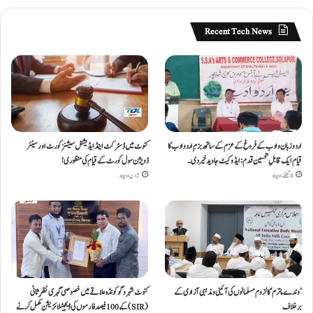
Recent Tech News
اردو زبان و ادب کے فروغ کے عزم کے ساتھ بزمِ اردو ادب کا
کنوٹ میں ڈسٹرکٹ اینڈ ایڈیشنل سیشنز کورٹ اور سینئر
قیام ایک قابلِ تحسین قدم : ایڈوکیٹ جاوید خیردی۔
ڈویژن سول کورٹ کے قیام کی منظوری!
4 گھنٹے ago
2 دن ago
’وندے ماترم‘ کا لزوم مسلمانوں کی آئینی ومذہبی آزادی کے
کنوٹ شہر و گوکونڈہ علاقے میں خصوصی گہری نظرِ ثانی
برخلاف
(SIR) کے 100 فیصد فارموں کی ڈیجیٹلائزیشن مکمل کرنے