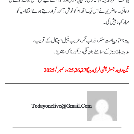
پیامت سنٹر و مدینہ آپٹیکلز کی کامیابی، ترقی اور عوام کے لیے نفع بخش ثابت ہونے کی
دعا کی۔ حاضرین نے اس نیک اقدام کو خوش آئند قرار دیتے ہوئے انتظامیہ کو
مبارکباد پیش کی۔
پتہ: اعتماد پیامت سنٹر، توراب نگر، خریب پٹیل اسپتال کے قریب،
مدینہ ہارڈویئر کے سامنے والی گلی، د یگلور ناکہ، ناندیڑ۔
تین دن رجسٹریشن فری رہیگا 25,26,27، دسمبر /2025
Todayonelive@gmail.com