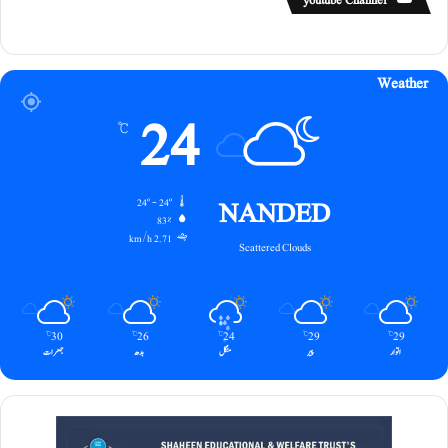
youtube Channel
Weather
24
℃
NANDED
24º - 24º
83%
2.71 km/h
Scattered Clouds
30
26
24
29
29
℃
℃
℃
℃
℃
اتوار
پیر
منگل
بدھ
جمعرات