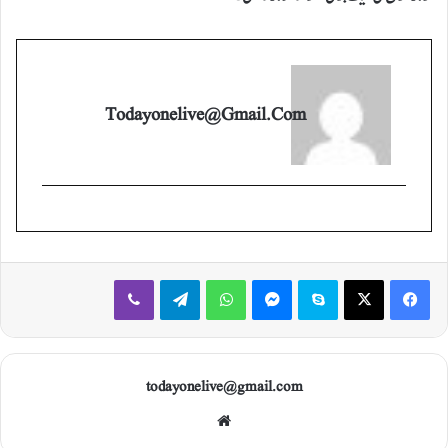
Todayonelive@gmail.com
Viber
Telegram
WhatsApp
Messenger
Skype
X
Facebook
todayonelive@gmail.com
Web
site