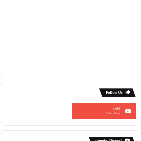
ا
ع
ل
ا
ن
Follow Us
4,460
Subscribers