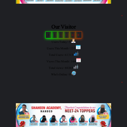
"
Our Visitor
3
1
3
1
6
0
Users Today : 5
Users This Month : 131
Total Users : 61313
Views This Month : 164
Total views : 80265
Who's Online : 0
"