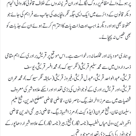
پر ہونے والے مظالم پر روک لگانے اور ان شر پسندوں کے خلاف قانونی کاروائی انجام
دیکر قانون کے دائرے میں ایک ایسی جگہ نگر پنچایت کی جانب سے فراہم کی جائے جو
محفوظ بھی ہو اور دیگر مذاہب اوت ذات پات کا احترام کرتے ہوئے ان کے جذبات کو
بھی ٹھیس نہ پہچائے۔
یہ ہماری مود بانہ اور مخلصانہ درخواست ہے۔اس موقع پر قریش برادری کے اہم مقامی
ذمہ داروں میں سے محمد سلیم قریشی ( نگر سیوک) ،محمد افسر قریشی،یوسف
قریشی،عبدالواحد قریشی،عبدل قریشی ،فیروز قریشی (سابقہ نگر سیوک)،محمد عمران
قریشی،اورقریش برادری کے نوجوانوں کی بڑی تعداد اور اسکے علاوہ شہر کی معروف
شخصیات میں سے مرزا اخرا للہ بیگ،ناصر خان ،قاضی قاضی مصلیح الدین، شیخ علیم
،سلیمان خان ،شیخ عمران (ایڈوکیٹ) ،مرزا شہباز بیگ ،قاضی زبیر محی الدین قاضی
اظہر الدین،ولی میاں خطیب ( نامہ نگار) شیخ زبیر (نامہ نگار) کے علاوہ شہر اردھاپور کے
نوجوانوں کی ایک بڑی تعداد موجود تھی۔