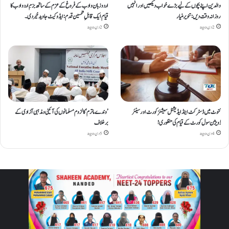
والدین اپنے بچوں کے لیے بڑے خواب دیکھیں اور انہیں
اردو زبان و ادب کے فروغ کے عزم کے ساتھ بزمِ اردو ادب کا
روزانہ وقت دیں : تنویر منیار
قیام ایک قابلِ تحسین قدم : ایڈوکیٹ جاوید خیردی۔
2 دن ago
2 دن ago
کنوٹ میں ڈسٹرکٹ اینڈ ایڈیشنل سیشنز کورٹ اور سینئر
’وندے ماترم‘ کا لزوم مسلمانوں کی آئینی ومذہبی آزادی کے
ڈویژن سول کورٹ کے قیام کی منظوری!
برخلاف
4 دن ago
5 دن ago