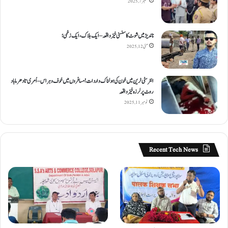
ستمبر 7, 2025
ناندیڑ میں شوٹ کا سنسنی خیز واقعہ – ایک ہلاک، ایک زخمی؛
مئی 12, 2025
انٹر سٹی ٹرین میں خون کی ہولناک واردات! مسافروں میں خوف و ہراس – اُمری تا دھرما باد
روٹ پر لرزہ خیز واقعہ
نومبر 11, 2025
Recent Tech News