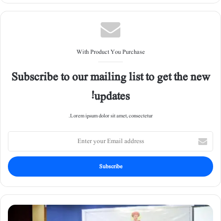
With Product You Purchase
Subscribe to our mailing list to get the new
updates!
Lorem ipsum dolor sit amet, consectetur.
E
n
t
e
r
y
o
u
م
r
ث