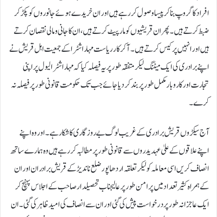
افراد کا گروپ بنا کر پیسا وصول کر رہے ہیں اور ان خریدے ہوئے جانوروں کو پکڑ کر
ضبط کرتے ہیں ۔پھر ان قریشیوں کو مارپیٹ کرتے ہیں ،ان کا جانی و مالی نقصان کرتے
ہیں اور انہیں پر کیس کرتے ہیں ۔آکر کار ریاست مہاراشٹرا کے جمعیت اہل قریش نے
اپنے برادری کی ایک میٹنگ لیکر متفقہ طور پر یہ فیصلہ کیا کہ مہاراشٹرا لیول پر اپنی
تجارت اور کاروبار مکمل طور پر بند کردیا جائے جب تک حکومت قانونی طور پر فیصلہ نہ
کرے۔
آج سیکڑوں قریش برادری کے غریب لوگ بے روزگاری کا شکار ہے۔اور وہ اپنے
اپنے علاقوں کے علیٰ عہدیدروں سے قانونی طور پر مطالبہ کر رہے ہیں وہ ہمارے ساتھ
انصاف کریں اسی معاملہ کو لیکر تعلقہ اردھاپور ضلع ناندیڑ کے قریش برادران اور ان
کے ہمراہ کثیر تعداد میں پر امن طور پر عالیجناب تحصیلدار صاحب کے اجلاس پہنچ کر
ایک عاجزانہ طور پر درخواست پیش کی گئی اور ان سے انصاف کی امید ظاہر کی گئی۔ان