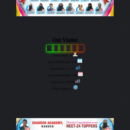
"
Our Visitor
1
3
3
1
6
0
Users Today : 0
Users This Month : 149
Total Users : 61331
Views This Month : 185
Total views : 80286
Who's Online : 0
"