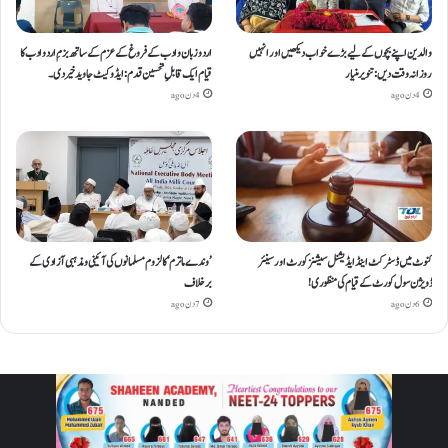
والدین اپنے بچوں کے لیے بڑے خواب دیکھیں اور انہیں
اردو زبان و ادب کے فروغ کے عزم کے ساتھ بزمِ اردو ادب کا
روزانہ وقت دیں : تنویر منیار
قیام ایک قابلِ تحسین قدم : ایڈوکیٹ جاوید خیردی۔
4 دن ago
4 دن ago
کنوٹ میں ڈسٹرکٹ اینڈ ایڈیشنل سیشنز کورٹ اور سینئر
’وندے ماترم‘ کا لزوم مسلمانوں کی آئینی ومذہبی آزادی کے
ڈویژن سول کورٹ کے قیام کی منظوری!
برخلاف
6 دن ago
7 دن ago