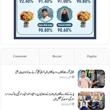
Comments
Recent
Popular
اقبال نگر دھنےگاؤں۔ واجےگاؤں میں آسمانی بجلی گرنے سے نوجوان جاں بحق
اکتوبر 21, 2025
پونے کے کارےگاؤں میں ناندیڑ کے دو بھائیوں پر وحشیانہ حملہ؛ ایک موقع پر ہلاک، دوسرا
زندگی و موت کی کشمکش میں
اکتوبر 4, 2025