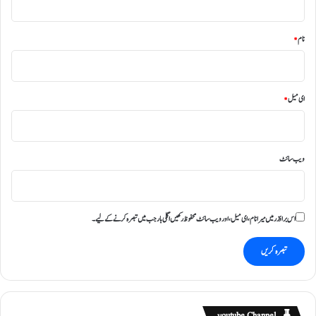
نام
*
ای میل
*
ویب‌ سائٹ
اس براؤزر میں میرا نام، ای میل، اور ویب سائٹ محفوظ رکھیں اگلی بار جب میں تبصرہ کرنے کےلیے۔
youtube Channel