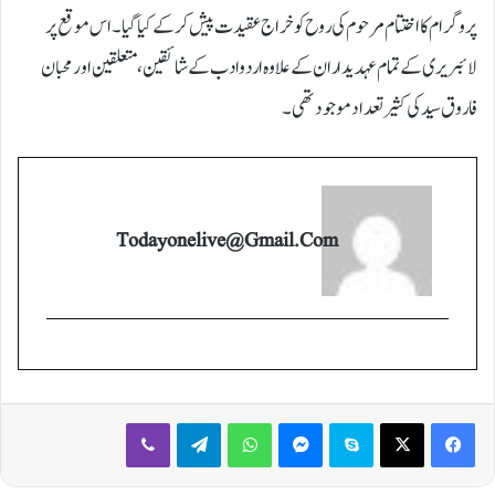
پروگرام کا اختتام مرحوم کی روح کو خراج عقیدت پیش کر کےکیا گیا۔ اس موقع پر
لائبریری کے تمام عہدیداران کے علاوہ اردوادب کے شائقین، متعلقین اور محبان
فاروق سید کی کثیر تعداد موجود تھی۔
Todayonelive@gmail.com
Viber
Telegram
WhatsApp
Messenger
Skype
X
Facebook