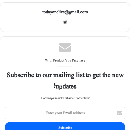
todayonelive@gmail.com
Web
site
With Product You Purchase
Subscribe to our mailing list to get the new
updates!
Lorem ipsum dolor sit amet, consectetur.
E
n
t
e