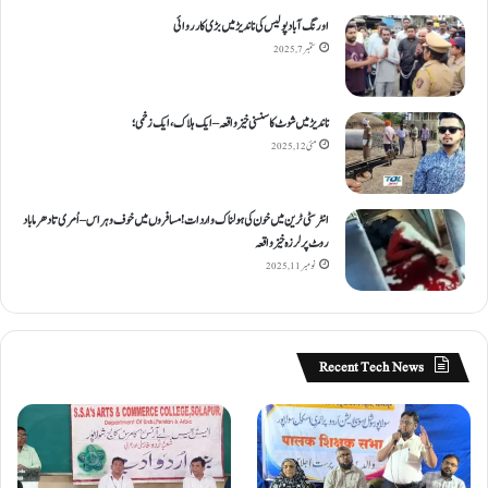
اورنگ آباد پولیس کی ناندیڑ میں بڑی کارروائی
ستمبر 7, 2025
ناندیڑ میں شوٹ کا سنسنی خیز واقعہ – ایک ہلاک، ایک زخمی؛
مئی 12, 2025
انٹر سٹی ٹرین میں خون کی ہولناک واردات! مسافروں میں خوف و ہراس – اُمری تا دھرما باد
روٹ پر لرزہ خیز واقعہ
نومبر 11, 2025
Recent Tech News