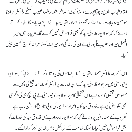
کو اعلیٰ معیار کا مواد اور افزودہ معلومات فراہم کرنے کی کامیاب کوشش کی۔ ان کے
استاد شہاب الدین چیتاپورے، ایڈوکیٹ عبدالراشد ارشد، محبوب کمٹھے، ڈاکٹر سراج
مومن، وجاہت عبدالستار، محمود نواز، اور اقبال سید نے اپنے جذبات کا اظہار کرتے
ہوئے کہا کہ سولاپور فاروق سید کو کبھی فراموش نہیں کرے گا۔ مزید برآں، میر
افضل میر اور حبیب ناگپوری نے ان کی زندگی اور میراث کو شاعرانہ خراج تحسین پیش
کیا۔
اس کے بعد، ڈاکٹر آصف اقبال نے اپنے ماموں کی یاد تازہ کرتے ہوئےکہا کہ سولاپور
یونیورسٹی میں مرحوم فاروق سید ک ادبی خدمات پر ڈاکٹر غوث احمد شیخ کی پہل سے
خصوصی تحقیقی کام ہوا ہے اس تحقیقی کام پر سولاپور یونیورسٹی نے پی ایچ ڈی کی ڈگری
بھی تفویض کی ہے۔ فاروق سید کا یہ اعزاز سولاپور کی ادبی تاریخ کا روشن باب ہے.
تقریب کے صدر بشیر پرواز نے کہا کہ سولاپور اردو ادب میں فاروق سید کی خدمات کو
کبھی فراموش نہیں کیا جا سکتا ۔ نظامت کے فرائض ناصر الدین الندکر ادا کیے۔