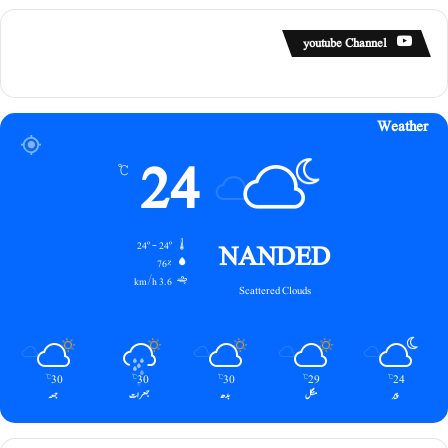
youtube Channel
Weather
24
℃
NANDED
24º - 24º
76%
3.6 km/h
Scattered Clouds
30
30
30
29
24
℃
℃
℃
℃
℃
پیر
منگل
بدھ
جمعرات
جمعہ