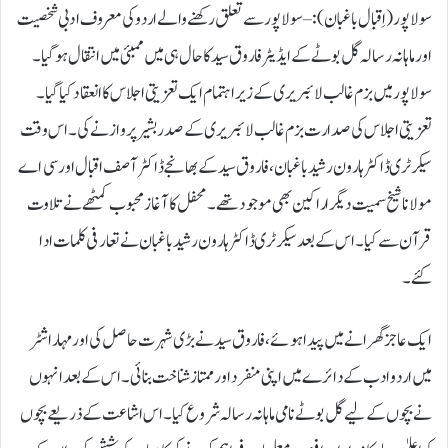
سولاپور(اِقبال باغبان) : – سولاپور سے تعلق رکھنے والے اردو کی معروف ادبی شخصیت
اور ماہانہ رسالہ گل بوٹے کے ایڈیٹر فاروق سید کا حال ہی میں ممبئی میں انتقال ہوگیا۔
سولاپور میں بزم غالب لائبریری کے زیر اہتمام ایک تعزیتی اجلاس کا انعقاد کیا گیا۔
تعزیتی اجلاس کی صدارت بزم غالب لائبریری کے صدر بشیر پرواز نے کی۔ اس وقت
سیکرٹری ڈاکٹر ہارون رشید باغبان، فاروق سید کے بھانجے ڈاکٹر آصف اقبال اور سی اے
مولانا شیخ سمیت دیگر اراکین بھی موجود تھے۔ محفل کا آغاز محبوب کمٹھے نے تلاوت
قرآن سے کیا ۔ اس کے بعد سیکرٹری ڈاکٹر ہارون رشید باغبان نے تعارفی کلمات ادا
کئے۔
ایک عاجز گھرانے میں پیدا ہوئے، فاروق سید نےبڑی شہرت حاصل کی اور مہاراشٹر
میں اردو ادب کے دائرے میں اپنی منفرد اور ممتاز شناخت بنائی ۔ اس کے بعد انہوں
نے بچوں کے لیے گل بوٹے نامی ماہانہ رسالہ شروع کیا۔ اس اشاعت کے ذریعےبچوں