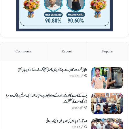
Comments
Recent
Popular
اقبال نگر دھنےگاؤں۔ واجےگاؤں میں آسمانی بجلی گرنے سے نوجوان جاں بحق
اکتوبر 21, 2025
پونے کے کارےگاؤں میں ناندیڑ کے دو بھائیوں پر وحشیانہ حملہ؛ ایک موقع پر ہلاک، دوسرا
زندگی و موت کی کشمکش میں
اکتوبر 4, 2025
اورنگ آباد پولیس کی ناندیڑ میں بڑی کارروائی
ستمبر 7, 2025