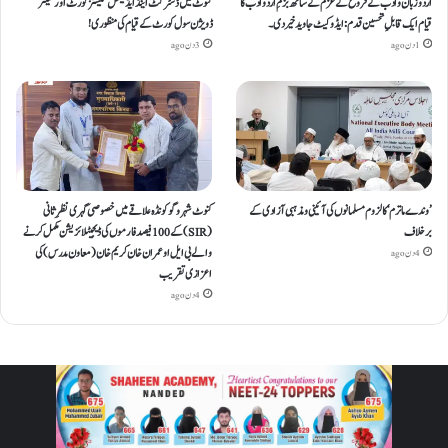
اردو زبان و ادب کے فروغ کے عزم کے ساتھ بزمِ اردو ادب کا
کنوٹ میں ڈسٹرکٹ اینڈ ایڈیشنل سیشنز کورٹ اور سینئر
قیام ایک قابلِ تحسین قدم : ایڈوکیٹ جاوید خیردی۔
ڈویژن سول کورٹ کے قیام کی منظوری!
1 دن ago
3 دن ago
’وندے ماترم‘ کا لزوم مسلمانوں کی آئینی ومذہبی آزادی کے
کنوٹ شہر و گوکونڈہ علاقے میں خصوصی گہری نظرِ ثانی
برخلاف
(SIR) کے 100 فیصد فارموں کی ڈیجیٹلائزیشن مکمل کرنے
والے بی ایل او عمران خان کریم خان (معاون مدرس) کی
4 دن ago
اعزازی تقریب
4 دن ago