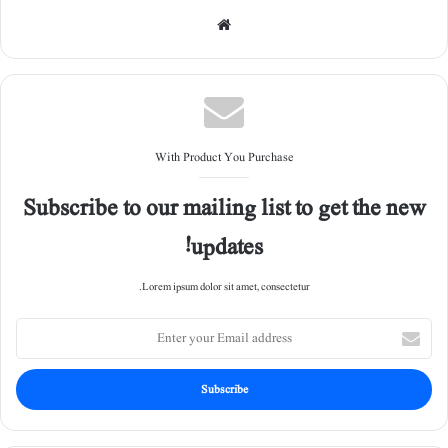
Web
site
With Product You Purchase
Subscribe to our mailing list to get the new
updates!
Lorem ipsum dolor sit amet, consectetur.
E
n
t
e
r
y