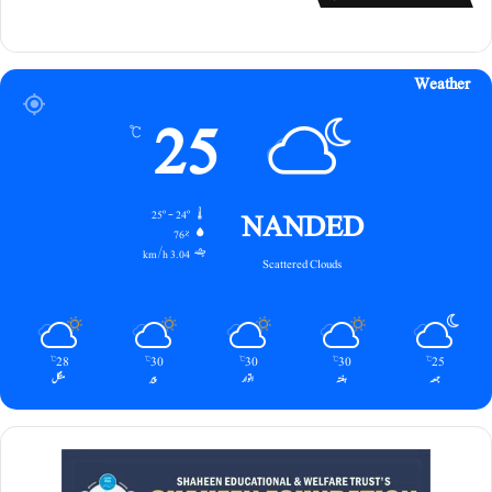
Weather
25
℃
NANDED
25º - 24º
76%
3.04 km/h
Scattered Clouds
28
30
30
30
25
℃
℃
℃
℃
℃
جمعہ
ہفتہ
اتوار
پیر
منگل