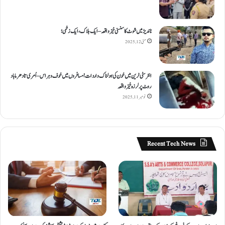
ناندیڑ میں شوٹ کا سنسنی خیز واقعہ – ایک ہلاک، ایک زخمی؛
مئی 12, 2025
انٹر سٹی ٹرین میں خون کی ہولناک واردات! مسافروں میں خوف و ہراس – اُمری تا دھرما باد
روٹ پر لرزہ خیز واقعہ
نومبر 11, 2025
Recent Tech News