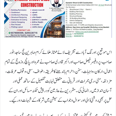
اس موقع پر اورنگ آباد سے تشریف لائے ممتاز علمائے کرام و ماہرینِ حج ساجد انور
صاحب، پروفیسر فیصل صاحب اور اکبر قادری صاحب نے عمرہ اور پانچ روزہ حج کے تمام
اعمال، ارکان، واجبات، سنن، احرام باندھنے کا طریقہ، طواف، سعی، وقوفِ عرفات،
مزدلفہ، منیٰ، رمیِ جمرات اور قربانی سے متعلق نہایت تفصیل کے ساتھ عملی اور
آسان انداز میں رہنمائی کی۔ مقررین نے عازمین کو درپیش ممکنہ مسائل اور ان کے
حل پر بھی روشنی ڈالی اور سوال و جواب کے سیشن میں شرکاء کے شبہات دور کیے۔