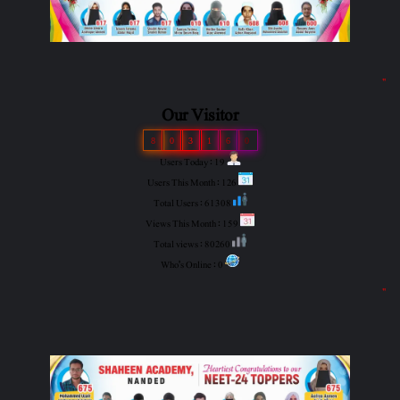
"
Our Visitor
8
0
3
1
6
0
Users Today : 19
Users This Month : 126
Total Users : 61308
Views This Month : 159
Total views : 80260
Who's Online : 0
"