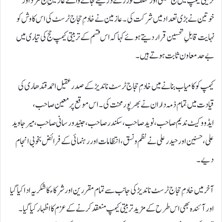
تربیتی کیمپ میں حج کمیٹی اور مختلف ٹورز کے ذریعے جانے والے عازمینِ حج مرد اور
خوتین نے بڑی تعداد میں شرکت کی۔ عازمین نے خادمِ حجاج ٹرسٹ کی اس کاوش کو
نہایت قابلِ تحسین قرار دیتے ہوئے کہا کہ اس قسم کے تربیتی کیمپ حج کی تیاری میں
بے حد معاون ثابت ہوتے ہیں۔
کیمپ کو کامیاب بنانے میں خادمِ حجاج ٹرسٹ ناندیڑ کے صدر عقیل احمد قندھاری کی
قیادت میں تمام ذمہ داران نے بھرپور محنت کی۔ اس موقع پر معین صاحب،
ایڈووکیٹ ندیم صاحب، نوید صاحب، سکندر صاحب، جنید ورسانی صاحب، میر جاوید
علی، حسنین اور حیدر علی نے نظم و نسق، انتظامات اور رہنمائی کے فرائض بخوبی انجام
دیے۔
آخر میں خادمِ حجاج ٹرسٹ ناندیڑ کی جانب سے تمام مقررین اور شرکاء کا شکریہ ادا کیا گیا
اور آئندہ بھی اس طرح کے مزید تربیتی کیمپ منعقد کرنے کے عزم کا اظہار کیا گیا۔