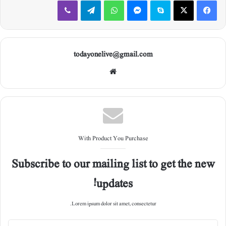
Viber
Telegram
WhatsApp
Messenger
Skype
X
Facebook
todayonelive@gmail.com
Web
site
With Product You Purchase
Subscribe to our mailing list to get the new
updates!
Lorem ipsum dolor sit amet, consectetur.
E