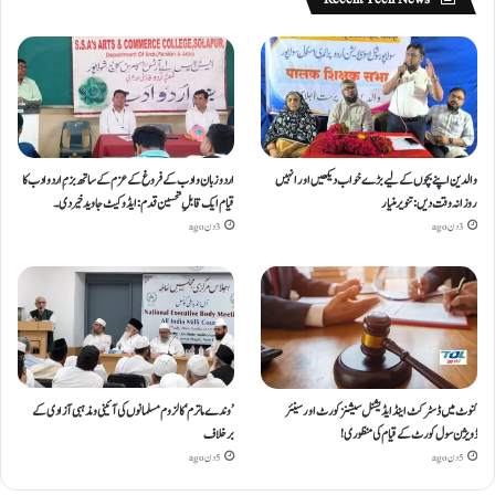
والدین اپنے بچوں کے لیے بڑے خواب دیکھیں اور انہیں
اردو زبان و ادب کے فروغ کے عزم کے ساتھ بزمِ اردو ادب کا
روزانہ وقت دیں : تنویر منیار
قیام ایک قابلِ تحسین قدم : ایڈوکیٹ جاوید خیردی۔
3 دن ago
3 دن ago
کنوٹ میں ڈسٹرکٹ اینڈ ایڈیشنل سیشنز کورٹ اور سینئر
’وندے ماترم‘ کا لزوم مسلمانوں کی آئینی ومذہبی آزادی کے
ڈویژن سول کورٹ کے قیام کی منظوری!
برخلاف
5 دن ago
5 دن ago