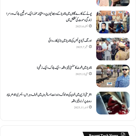
پونے کے کارےگاؤں میں ناندیڑ کے دو بھائیوں پر وحشیانہ حملہ؛ ایک موقع پر ہلاک، دوسرا
زندگی و موت کی کشمکش میں
اکتوبر 4, 2025
اورنگ آباد پولیس کی ناندیڑ میں بڑی کارروائی
ستمبر 7, 2025
ناندیڑ میں شوٹ کا سنسنی خیز واقعہ – ایک ہلاک، ایک زخمی؛
مئی 12, 2025
انٹر سٹی ٹرین میں خون کی ہولناک واردات! مسافروں میں خوف و ہراس – اُمری تا دھرما باد
روٹ پر لرزہ خیز واقعہ
نومبر 11, 2025
Recent Tech News