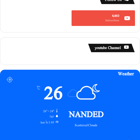
ی
4,460
Subscribers
youtube Channel
Weather
26
℃
NANDED
26º - 24º
74%
3.95 km/h
Scattered Clouds