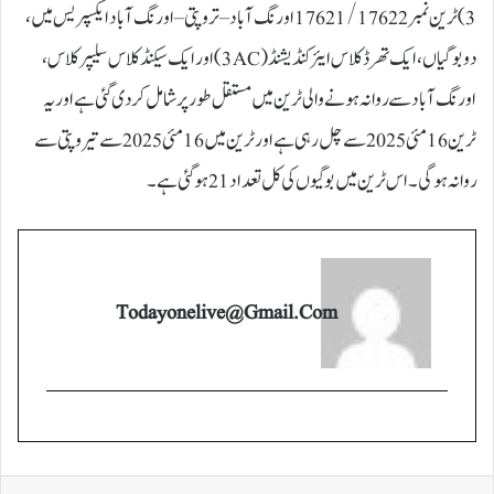
3) ٹرین نمبر 17621/17622 اورنگ آباد – تروپتی – اورنگ آباد ایکسپریس میں،
دو بوگیاں، ایک تھرڈ کلاس ایئر کنڈیشنڈ (3AC) اور ایک سیکنڈ کلاس سلیپر کلاس،
اورنگ آباد سے روانہ ہونے والی ٹرین میں مستقل طور پر شامل کر دی گئی ہے اور یہ
ٹرین 16 مئی 2025 سے چل رہی ہے اور ٹرین میں 16 مئی 2025 سے تیروپتی سے
روانہ ہو گی۔ اس ٹرین میں بوگیوں کی کل تعداد 21 ہو گئی ہے۔
Todayonelive@gmail.com