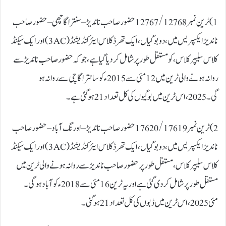
1) ٹرین نمبر 12767/12768 حضور صاحب ناندیڑ – سنتراگاچھی – حضور صاحب
ناندیڑ ایکسپریس میں، دو بوگیاں، ایک تھرڈ کلاس ایئر کنڈیشنڈ (3AC) اور ایک سیکنڈ
کلاس سلیپر کلاس، کو مستقل طور پر شامل کر دیا گیا ہے، جو کہ حضور صاحب ناندیڑ سے
روانہ ہونے والی ٹرین میں 12 مئی سے 2015ء کو سانتراگاچی سے روانہ ہو
گی۔ 2025، اس ٹرین میں بوگیوں کی کل تعداد 21 ہو گئی ہے۔
2) ٹرین نمبر 17620/17619 حضور صاحب ناندیڑ – اورنگ آباد – حضور صاحب
ناندیڑ ایکسپریس میں، دو بوگیاں، ایک تھرڈ کلاس ایئر کنڈیشنڈ (3AC) اور ایک سیکنڈ
کلاس سلیپر کلاس، مستقل طور پر حضور صاحب ناندیڑ سے روانہ ہونے والی ٹرین میں
مستقل طور پر شامل کر دی گئی ہے اور یہ ٹرین 16 مئی سے 2018ء کو آباد ہو گی۔
مئی 2025، اس ٹرین میں ڈبوں کی کل تعداد 21 ہوگئی۔