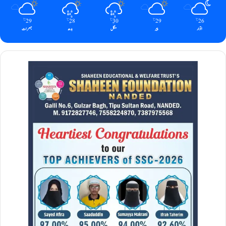
29
28
30
29
26
℃
℃
℃
℃
℃
اتوار
پیر
منگل
بدھ
جمعرات