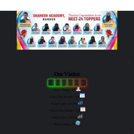
"
Our Visitor
0
3
3
1
6
0
Users Today : 17
Users This Month : 148
Total Users : 61330
Views This Month : 184
Total views : 80285
Who's Online : 0
"