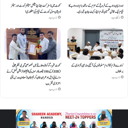
اردو زبان و ادب کے فروغ کے عزم کے ساتھ بزمِ اردو ادب کا
کنوٹ میں ڈسٹرکٹ اینڈ ایڈیشنل سیشنز کورٹ اور سینئر
قیام ایک قابلِ تحسین قدم : ایڈوکیٹ جاوید خیردی۔
ڈویژن سول کورٹ کے قیام کی منظوری!
2 گھنٹے ago
2 دن ago
’وندے ماترم‘ کا لزوم مسلمانوں کی آئینی ومذہبی آزادی کے
کنوٹ شہر و گوکونڈہ علاقے میں خصوصی گہری نظرِ ثانی
برخلاف
(SIR) کے 100 فیصد فارموں کی ڈیجیٹلائزیشن مکمل کرنے
والے بی ایل او عمران خان کریم خان (معاون مدرس) کی
3 دن ago
اعزازی تقریب
3 دن ago