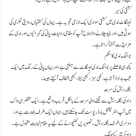
کشتی کی سیر
اُمینگاٹ ندی میں کشتی سواری ایک لازمی تجربہ ہے۔ یہاں کی کشتیاں روایتی لکڑی کی
ہوتی ہیں، اور چپو چلانے والا ملاح آپ کو مقامی روایات، پانی کی گہرائیوں اور ندی کے
مزاج سے آشنا کراتا ہے۔
بوانگ ندی کا سنگم
کچھ ہی فاصلے پر بوانگ ندی اُمینگاٹ سے آ ملتی ہے، اور یہاں پانی کے رنگ میں ایک
عجب بدلاؤ آتا ہے، کھی سبز، کبھی نیلا، کبھی شفاف آئینے جیسا۔
بنگلہ دیش کی سرحد
داوکی بنگلہ دیش سےلگنے والی سرحد کے بالکل قریب واقع ہے۔ ایک مختصر سی واک
میں آپ انٹرنیشنل بارڈر پوسٹ تک جا سکتے ہیں، جہاں ایک طرف بھارت ہے اور
دوسری طرف بنگلہ دیش۔ تصویریں کھنچوانے کے لیے یہ مقام نہایت مقبول ہے۔
داوکی میں کیمپنگ