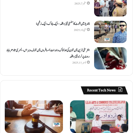
ستمبر 7, 2025
ناندیڑ میں شوٹ کا سنسنی خیز واقعہ – ایک ہلاک، ایک زخمی؛
مئی 12, 2025
انٹر سٹی ٹرین میں خون کی ہولناک واردات! مسافروں میں خوف و ہراس – اُمری تا دھرما باد
روٹ پر لرزہ خیز واقعہ
نومبر 11, 2025
Recent Tech News