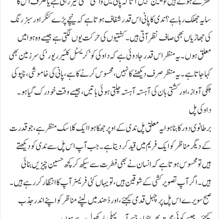
کھڑے ہوتے ہیں تو یقین نہیں آتا کہ پانی میں واقعی کشتی تیر رہی ہے یا صرف اُس کا
سایہ جھلک رہا ہے؟ ندی کا پانی اس قدر شفاف ہوتا ہے کہ نیچے پڑے کنکر اور سبز رنگ
کی جھاڑیاں بھی صاف نظر آتی ہیں۔ کشتیوں کی حرکت یوں لگتی ہے جیسے وہ ہوا میں
معلق ہوں۔ یہ منظر اس قدر جادوئی ہے کہ داوکی کو ’کریسٹل کلئیر ریور‘ کی سرزمین بھی
کہا جاتا ہے۔ یہ منظر صرف دیکھنے کا نہیں، محسوس کرنے کا ہے، پانی کی خاموشی، چپو کی
ہلکی آواز، اور کشتی بان کی آہستہ آہستہ چلتی ہوئی باتیں، جیسے وقت خود رک گیا ہو۔
داوکی پل
برطانوی دور کا بنا ہوا یہ معلق پل ندی کے اوپر جھکا ہوا ایک کلاسک منظرہے، جو قدرت
کےدیگرمناظر کو ایک فریم میں قید کر دیتا ہے۔ جب آپ اس پل سے ندی کو دیکھتے
ہیں تو محسوس ہوتا ہے کہ انسان نے بھی فطرت سے سیکھ کر کچھ حسین چیزیں بنائی
ہیں۔ اگر آپ تصویر کشی کے شوقین ہیں، تو یہاں کئی فریمز آپ کا انتظار کر رہے ہیں۔
صبح سویرے اس پل پر چہل قدمی کیجئے، اور دُھند میں لپٹے مناظر کو اپنے اندر جذب
کیجئے۔ جیسے کوئی محبت بھرا خط، جسے آپ پہلی بار کھول رہے ہوں۔