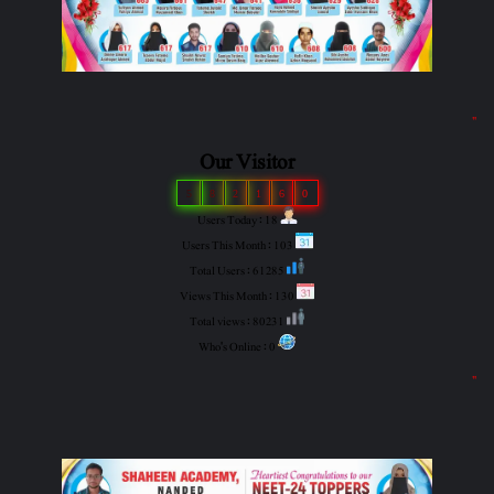
"
Our Visitor
5
8
2
1
6
0
Users Today : 18
Users This Month : 103
Total Users : 61285
Views This Month : 130
Total views : 80231
Who's Online : 0
"