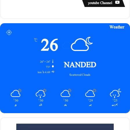
youtube Channel
Weather
26
℃
NANDED
26º - 24º
73%
4.69 km/h
Scattered Clouds
30
30
30
29
25
℃
℃
℃
℃
℃
جمعرات
جمعہ
ہفتہ
اتوار
پیر