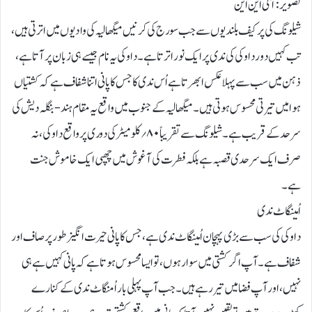
تصویر: آئی این این
شیلونگ کی پرکیف بلندیوں سے جب سورج کی کرنیں میگھالیہ کی وادیوں میں اترتی ہیں،
تب کہیں دور داوکی کی ندی پر ایک نور اترتا ہے۔ داوکی یہ نام جیسے ہی زبان پر آتا ہے،
ذہن میں سب سے پہلا عکس ابھرتا ہے اُس ندی کاجس کا پانی اتنا شفاف ہے کہ کشتیاں
ہوا میں تیرتی محسوس ہوتی ہیں۔ میگھالیہ کے جنوب میں واقع یہ مقام ہند-بنگلہ دیش کی
سرحد کے قریب ہے۔ شیلونگ سے تقریباً ۸۰؍کلومیٹر کی دوری پر واقع داوکی، نہ
صرف ایک سرحدی قصبہ ہے بلکہ فطرت کی آغوش میں چھپی ایک خاموش جنت
ہے۔
اُمینگاٹ ندی
داوکی کی سب سے بڑی پہچان اُمینگاٹ ندی ہے، جس کا پانی حیرت انگیز طور پر صاف اور
شفاف ہے۔ آپ اگر کشتی میں سوار ہوں، تو ایسا محسوس ہوتا ہے کہ پانی کہیں ہےہی
نہیں، اور آپ فضا میں تیر رہے ہیں۔ جب آپ پہلی بار اُمنگاٹ ندی کے کنارے