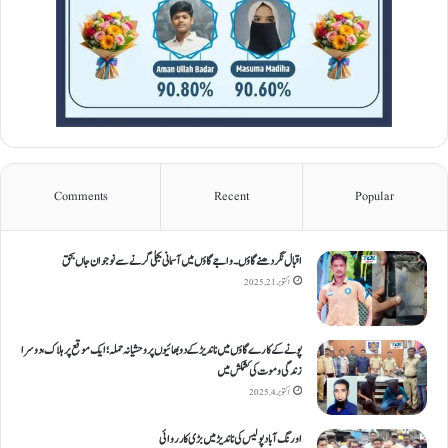
Comments
Recent
Popular
اقبال نگر دھنےگاؤں۔ واجےگاؤں میں آسمانی بجلی گرنے سے نوجوان جاں بحق
اکتوبر 21, 2025
پونے کے کارےگاؤں میں ناندیڑ کے دو بھائیوں پر وحشیانہ حملہ؛ ایک موقع پر ہلاک، دوسرا
زندگی و موت کی کشمکش میں
اکتوبر 4, 2025
اورنگ آباد پولیس کی ناندیڑ میں بڑی کارروائی