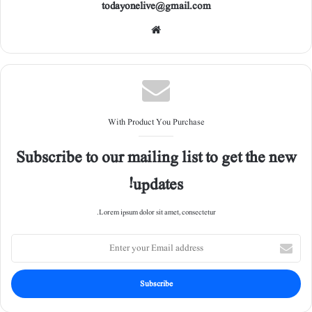
todayonelive@gmail.com
Web
site
With Product You Purchase
Subscribe to our mailing list to get the new
updates!
Lorem ipsum dolor sit amet, consectetur.
E
n
t
e
r