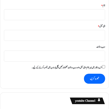
نام
*
ای میل
*
ویب‌ سائٹ
اس براؤزر میں میرا نام، ای میل، اور ویب سائٹ محفوظ رکھیں اگلی بار جب میں تبصرہ کرنے کےلیے۔
youtube Channel