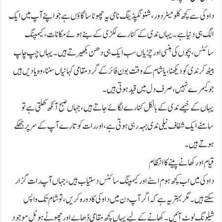
داوکی سے کچھ کلومیٹر دور، شنونگپڈینگ نامی یہ چھوٹا سا گاؤں ہے جو اپنے آپ میں ایک
الگ ہی دنیا ہے۔ یہاں ندی کے کنارے لکڑی کے بنے ہوئے مکانات، کیمپنگ
سائٹس، بچوں کی ہنسی اور چڑیاں سب ایک ہی دھن بکھیرتے ہیں۔ یہاں چپ چاپ
بیٹھ کر ندی کو دیکھنا، یا شام کے وقت بون فائر کے گرد مقامی کہانیاں سننا، وہ یادیں ہیں
جو کیمرے نہیں، صرف دل میں قید ہوتی ہیں۔
یہاں کے خیمے ندی کے بالکل کنارے لگائے جاتے ہیں، جہاں صبح آنکھ کھلتی ہے تو
سامنے ایک شفاف نیلی ندی بہہ رہی ہوتی ہے، اور رات کو تارے آپ کے سر پر جھکے
ہوتے ہیں۔
قیام اور کھانے پینے کا انتظام
داوکی میں اب کچھ ہوم اسٹے اور کیمپنگ سائٹس دستیاب ہیں، جہاں آپ رات گزار
سکتے ہیں۔ مگر بہتر یہ ہے کہ اگر آپ دن میں داوکی کا دورہ کریں، تو شام تک واپس
شیلونگ لوٹ آئیں۔ کھانے کے لیے یہاں کچھ مقامی ڈھابے اور چھوٹے ہوٹل موجود