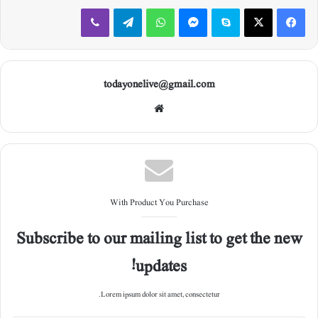
Viber
Telegram
WhatsApp
Messenger
Skype
X
Facebook
todayonelive@gmail.com
Web
site
With Product You Purchase
Subscribe to our mailing list to get the new
updates!
Lorem ipsum dolor sit amet, consectetur.