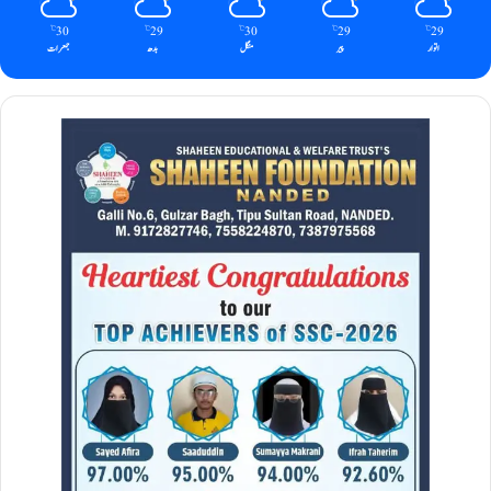
30
29
30
29
29
℃
℃
℃
℃
℃
اتوار
پیر
منگل
بدھ
جمعرات