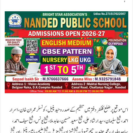
اس موقع پر ضلع کلکٹر دفتر میں تنظیم کے صدر وحید پٹیل ، کونسلر عمران خان ، اسرار
احمد، شیخ سلیمان، سید ارشاد علی، شیخ سعید حسین، عابد ملا، شیخ یونس، شیخ سیف احمد،
ساجد بیلدار، محمد جنید، رحیم تمبولی، شیخ شہزاد، شیخ مزمل، شیخ علیم، یامین پٹیل اور شیخ