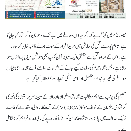
میمورنڈم میں کہا گیا ہے کہ اگرچہ اس معاملے میں اب تک دو ملزمان کو گرفتار کیا جا چکا
ہے، تاہم پورے قتل کی سازش میں مزید افراد کے ملوث ہونے کا شبہ ظاہر کیا جا رہا
ہے۔ اس کے علاوہ قتل سے متعلق ایک مبینہ آڈیو کلپ بھی سوشل میڈیا پر وائرل ہو
رہی ہے، جس میں جرم کی حمایت کیے جانے کے الزامات سامنے آئے ہیں۔ اسی بنیاد پر
معاملے کی غیرجانبدار، مفصل اور اعلیٰ سطحی تحقیقات کا مطالبہ کیا گیا ہے۔
تنظیم کی جانب سے اہم مطالبات میں تمام ملزمان اور ان کے مبینہ سرپرستوں کی فوری
گرفتاری، ملزمان کے خلاف موکا (MCOCA) کے تحت کارروائی، مقدمے کو فاسٹ
ٹریک عدالت میں چلانا اور متاثرہ خاندان کو 25 لاکھ روپے کی مالی امداد فراہم کرنا شامل
ہے۔