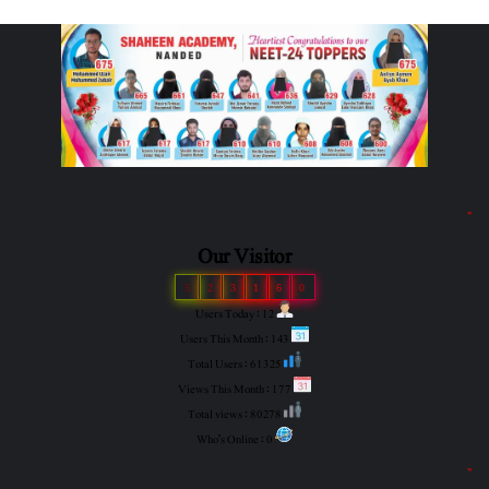
"
Our Visitor
5
2
3
1
6
0
Users Today : 12
Users This Month : 143
Total Users : 61325
Views This Month : 177
Total views : 80278
Who's Online : 0
"