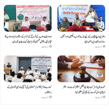
والدین اپنے بچوں کے لیے بڑے خواب دیکھیں اور انہیں
اردو زبان و ادب کے فروغ کے عزم کے ساتھ بزمِ اردو ادب کا
روزانہ وقت دیں : تنویر منیار
قیام ایک قابلِ تحسین قدم : ایڈوکیٹ جاوید خیردی۔
3 دن ago
3 دن ago
کنوٹ میں ڈسٹرکٹ اینڈ ایڈیشنل سیشنز کورٹ اور سینئر
’وندے ماترم‘ کا لزوم مسلمانوں کی آئینی ومذہبی آزادی کے
ڈویژن سول کورٹ کے قیام کی منظوری!
برخلاف
5 دن ago
5 دن ago