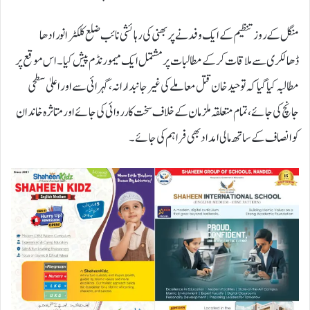
منگل کے روز تنظیم کے ایک وفد نے پربھنی کی رہائشی نائب ضلع کلکٹر انورادھا
ڈھالکری سے ملاقات کرکے مطالبات پر مشتمل ایک میمورنڈم پیش کیا۔ اس موقع پر
مطالبہ کیا گیا کہ توحید خان قتل معاملے کی غیرجانبدارانہ، گہرائی سے اور اعلیٰ سطحی
جانچ کی جائے، تمام متعلقہ ملزمان کے خلاف سخت کارروائی کی جائے اور متاثرہ خاندان
کو انصاف کے ساتھ مالی امداد بھی فراہم کی جائے۔