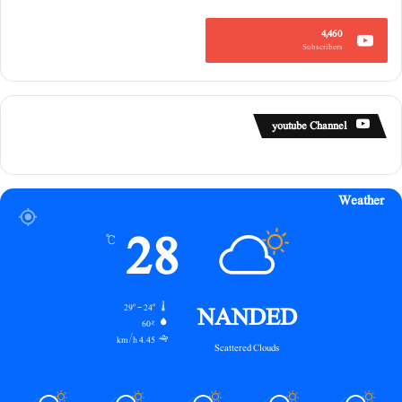
4,460
Subscribers
youtube Channel
Weather
28
℃
NANDED
29º - 24º
60%
4.45 km/h
Scattered Clouds