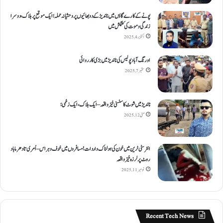
پونے کے کارےگاؤں میں ناندیڑ کے دو بھائیوں پر وحشیانہ حملہ؛ ایک موقع پر ہلاک، دوسرا
زندگی و موت کی کشمکش میں
اکتوبر 4, 2025
اورنگ آباد پولیس کی ناندیڑ میں بڑی کارروائی
ستمبر 7, 2025
ناندیڑ میں شوٹ کا سنسنی خیز واقعہ – ایک ہلاک، ایک زخمی؛
مئی 12, 2025
انٹر سٹی ٹرین میں خون کی ہولناک واردات! مسافروں میں خوف و ہراس – اُمری تا دھرما باد
روٹ پر لرزہ خیز واقعہ
نومبر 11, 2025
Recent Tech News