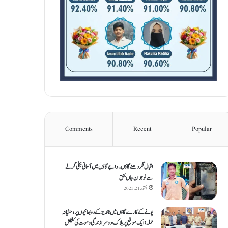
Comments
Recent
Popular
اقبال نگر دھنےگاؤں۔ واجےگاؤں میں آسمانی بجلی گرنے
سے نوجوان جاں بحق
اکتوبر 21, 2025
پونے کے کارےگاؤں میں ناندیڑ کے دو بھائیوں پر وحشیانہ
حملہ؛ ایک موقع پر ہلاک، دوسرا زندگی و موت کی کشمکش