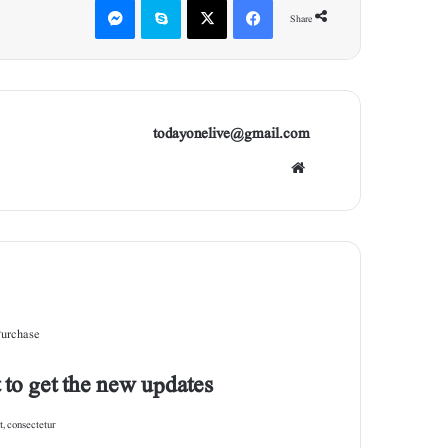
Share
todayonelive@gmail.com
Web
site
Purchase
 to get the new updates!
, consectetur.