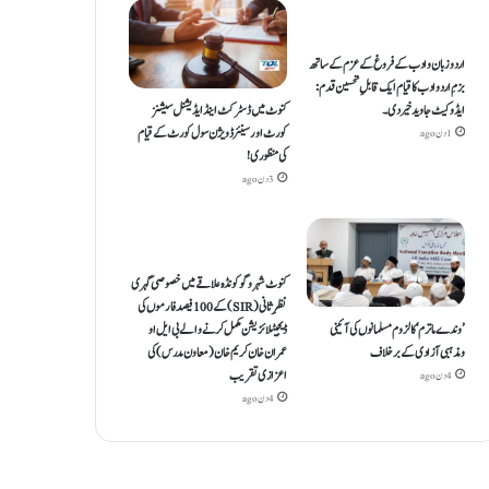
اردو زبان و ادب کے فروغ کے عزم کے ساتھ
بزمِ اردو ادب کا قیام ایک قابلِ تحسین قدم :
کنوٹ میں ڈسٹرکٹ اینڈ ایڈیشنل سیشنز
ایڈوکیٹ جاوید خیردی۔
کورٹ اور سینئر ڈویژن سول کورٹ کے قیام
1 دن ago
کی منظوری!
3 دن ago
کنوٹ شہر و گوکونڈہ علاقے میں خصوصی گہری
نظرِ ثانی (SIR) کے 100 فیصد فارموں کی
’وندے ماترم‘ کا لزوم مسلمانوں کی آئینی
ڈیجیٹلائزیشن مکمل کرنے والے بی ایل او
ومذہبی آزادی کے برخلاف
عمران خان کریم خان (معاون مدرس) کی
اعزازی تقریب
4 دن ago
4 دن ago