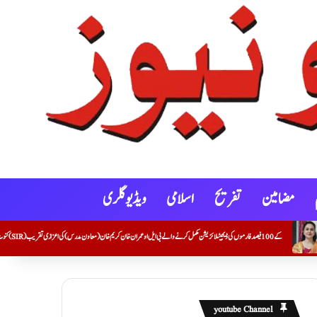
مضامین
تفریح
اسلامی
ویڈیو گلری
youtube Channel