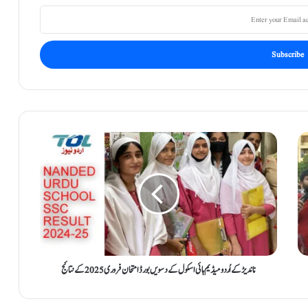
ن
ا
ن
د
ی
ڑ
ک
ے
اُ
ر
ناندیڑ کے اُردو میڈیم ہائی اسکول کے دسویں بورڈ امتحان فروری 2025 کے نتائج
د
و