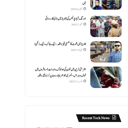
میں
اکتوبر 4, 2025
اورنگ آباد پولیس کی ناندیڑ میں بڑی کارروائی
ستمبر 7, 2025
ناندیڑ میں شوٹ کا سنسنی خیز واقعہ – ایک ہلاک، ایک زخمی؛
مئی 12, 2025
انٹر سٹی ٹرین میں خون کی ہولناک واردات! مسافروں میں
خوف و ہراس – اُمری تا دھرما باد روٹ پر لرزہ خیز واقعہ
نومبر 11, 2025
Recent Tech News