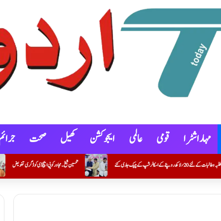
مہاراشٹرا
قومی
عالمی
ایجوکشن
کھیل
صحت
جرائم
تحسین شیخ۔ مجاور کو پی ایچ ڈی کو ڈگری تفویض
کنوٹ شہر و گوکونڈہ علاقے میں خصوصی گہری نظرِ ثانی (SIR) کے 100 فیصد فارموں کی ڈیجیٹلائزیشن مکمل کرنے والے بی ایل او عمران خان کریم خان (معاون مدرس) کی اعزازی تقریب