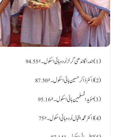
(1) اندرا گاندھی گرلز اُردو ہائی اسکول ۔ %94.55
(2) ڈاکٹر ذاکر حسین ہائی اسکول ۔ %87.50
(3) مؤيدالمُسلمین ہائی اسکول ۔ %95.16
(4) ڈاکٹر محمد اقبال اُردو ہائی اسکول ۔ %75