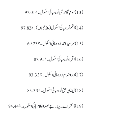
(13) سونیا گاندھی اُردو ہائی اسکول ۔ %97.01
(14) انعم اُردو ہائی اسکول (پیڑگاؤں) ۔ %97.82
(15) سر سیّد احمد اُردو ہائی اسکول ۔ %69.23
(16) اقراء اُردو ہائی اسکول ۔ %87.91
(17) دارالسّلام اُردو ہائی اسکول ۔ %93.33
(18) فیضانِ حق اُردو ہائی اسکول ۔ %83.33
(19) ڈاکٹر اے۔پی۔جے عبدالکلام ہائی اسکول ۔ %94.44