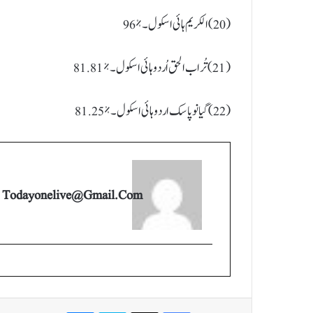
(20) الکریم ہائی اسکول ۔ %96
(21) تُراب الحق اُردو ہائی اسکول ۔ %81.81
(22) گیانوپاسک اردو ہائی اسکول ۔ %81.25
Todayonelive@gmail.com
Messenger
Skype
X
Facebook