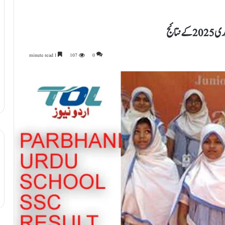
تائج
1 minute read
107
0