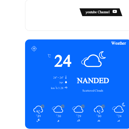
youtube Channel
Weather
24
℃
NANDED
24º - 24º
79%
3.28 km/h
Scattered Clouds
29
30
29
30
24
℃
℃
℃
℃
℃
جمعہ
ہفتہ
اتوار
پیر
منگل