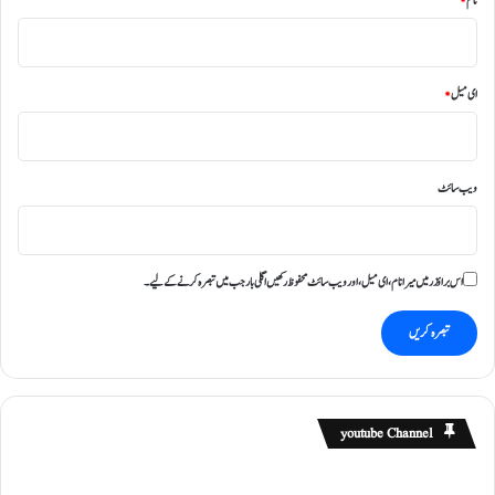
نام
*
ای میل
*
ویب‌ سائٹ
اس براؤزر میں میرا نام، ای میل، اور ویب سائٹ محفوظ رکھیں اگلی بار جب میں تبصرہ کرنے کےلیے۔
youtube Channel