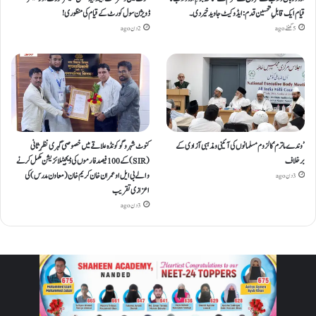
قیام ایک قابلِ تحسین قدم : ایڈوکیٹ جاوید خیردی۔
ڈویژن سول کورٹ کے قیام کی منظوری!
5 گھنٹے ago
2 دن ago
’وندے ماترم‘ کا لزوم مسلمانوں کی آئینی ومذہبی آزادی کے
کنوٹ شہر و گوکونڈہ علاقے میں خصوصی گہری نظرِ ثانی
برخلاف
(SIR) کے 100 فیصد فارموں کی ڈیجیٹلائزیشن مکمل کرنے
والے بی ایل او عمران خان کریم خان (معاون مدرس) کی
3 دن ago
اعزازی تقریب
3 دن ago