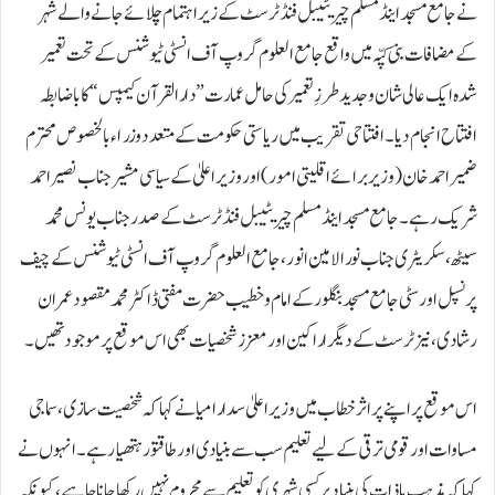
نے جامع مسجد اینڈ مسلم چیریٹیبل فنڈ ٹرسٹ کے زیر اہتمام چلائے جانے والے شہر
کے مضافات بنی کپّہ میں واقع جامع العلوم گروپ آف انسٹی ٹیوشنس کے تحت تعمیر
شدہ ایک عالی شان و جدید طرزِ تعمیر کی حامل عمارت ”دارالقرآن کیمپس“ کا باضابطہ
افتتاح انجام دیا۔افتتاحی تقریب میں ریاستی حکومت کے متعدد وزراء بالخصوص محترم
ضمیر احمد خان (وزیر برائے اقلیتی امور) اور وزیر اعلیٰ کے سیاسی مشیر جناب نصیر احمد
شریک رہے۔ جامع مسجد اینڈ مسلم چیریٹیبل فنڈ ٹرسٹ کے صدر جناب یونس محمد
سیٹھ، سکریٹری جناب نورالامین انور، جامع العلوم گروپ آف انسٹی ٹیوشنس کے چیف
پرنسپل اور سٹی جامع مسجد بنگلور کے امام و خطیب حضرت مفتی ڈاکٹر محمد مقصود عمران
رشادی، نیز ٹرسٹ کے دیگر اراکین اور معزز شخصیات بھی اس موقع پر موجود تھیں۔
اس موقع پر اپنے پراثر خطاب میں وزیر اعلیٰ سدارامیا نے کہا کہ شخصیت سازی، سماجی
مساوات اور قومی ترقی کے لیے تعلیم سب سے بنیادی اور طاقتور ہتھیار ہے۔ انہوں نے
کہا کہ مذہب یا ذات کی بنیاد پر کسی شہری کو تعلیم سے محروم نہیں رکھا جانا چاہیے، کیونکہ