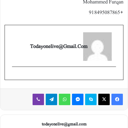
Mohammed Furqan
+918495087865
Todayonelive@gmail.com
Viber
Telegram
WhatsApp
Messenger
Skype
X
Facebook
todayonelive@gmail.com