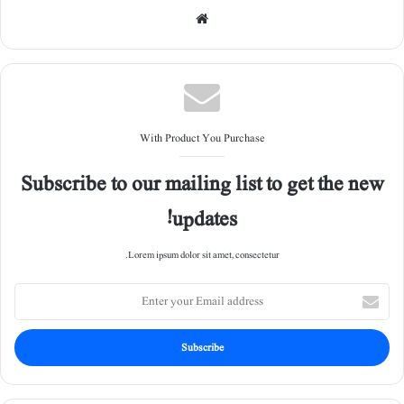
Web
site
With Product You Purchase
Subscribe to our mailing list to get the new
updates!
Lorem ipsum dolor sit amet, consectetur.
E
n
t
e
r
y