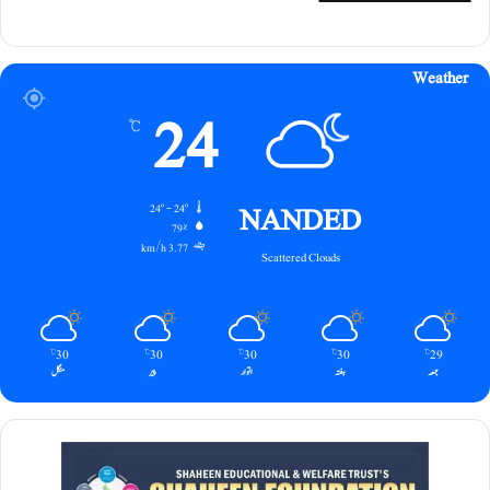
Weather
24
℃
NANDED
24º - 24º
79%
3.77 km/h
Scattered Clouds
30
30
30
30
29
℃
℃
℃
℃
℃
جمعہ
ہفتہ
اتوار
پیر
منگل