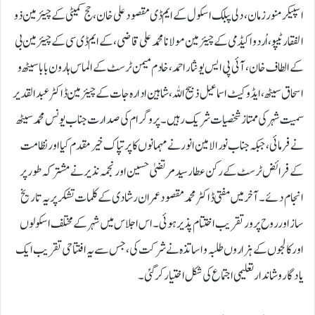
اسپیکر منور زمان، دلی پبلک اسکول کے ایم ڈی مقصود علی خان، حج کمیٹی کے چیئرمین ذو
الفقار ٹیپو، اُردو اکیڈمی کے چیئرمین مولانا محمد علی قاضی، کے ایم ڈی سی کے چیئرمین بی
کے الطاف خان، آئی پی ایس یو نثار احمد، خادم میمن ٹرسٹ کے الماس ہارون بابا سیٹھ و
اسحاق سیٹھ، ایڈوکیٹ اسماعیل ذبیح اللہ، شاہین ادارہ جات کے چیئرمین ڈاکٹر عبد القدیر
سمیت شہر کی ممتاز شخصیات شریک رہیں۔پروگرام کی صدارت جناب یونس محمد سیٹھ
نے فرمائی، جبکہ جناب نورالامین انور نے مہمانوں کا پرتپاک خیر مقدم کیا اور نظامت
کے فرائض ٹرسٹ کے رکن عطار سید مرتضیٰ حسین اور نجمہ نذیر نے مشترکہ طور پر
انجام دئے۔ آخر میں مفتی ڈاکٹر محمد مقصود عمران رشادی کے کلمات تشکر پر یہ تاریخ
ساز اور روح پرور تقریب اختتام پذیر ہوئی۔ اس اجلاس میں شہر کے مختلف اسکولوں
اور کالجوں کے ہزاروں طلبہ و اساتذہ نے شرکت کی، جس سے یہ افتتاحی تقریب ایک
یادگار و شاندار تعلیمی اجتماع کی شکل اختیار کر گئی۔