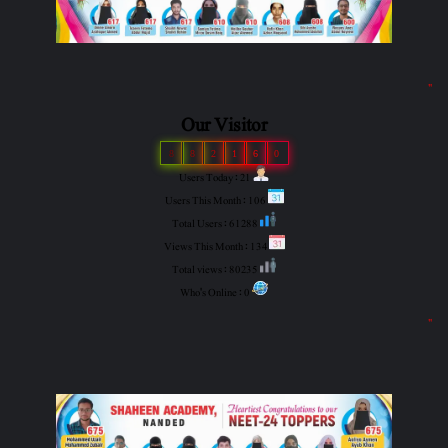
"
Our Visitor
8
8
2
1
6
0
Users Today : 21
Users This Month : 106
Total Users : 61288
Views This Month : 134
Total views : 80235
Who's Online : 0
"