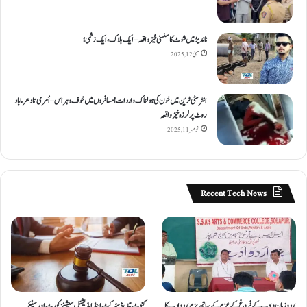
ناندیڑ میں شوٹ کا سنسنی خیز واقعہ – ایک ہلاک، ایک زخمی؛
مئی 12, 2025
انٹر سٹی ٹرین میں خون کی ہولناک واردات! مسافروں میں خوف و ہراس – اُمری تا دھرما باد
روٹ پر لرزہ خیز واقعہ
نومبر 11, 2025
Recent Tech News
اردو زبان و ادب کے فروغ کے عزم کے ساتھ بزمِ اردو ادب کا
کنوٹ میں ڈسٹرکٹ اینڈ ایڈیشنل سیشنز کورٹ اور سینئر