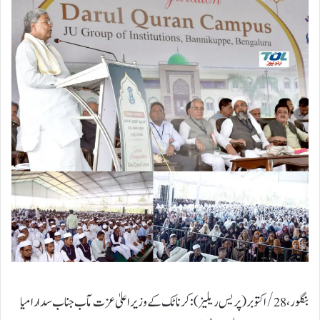
بنگلور، 28/ اکتوبر (پریس ریلیز): کرناٹک کے وزیر اعلیٰ عزت مآب جناب سدارامیا