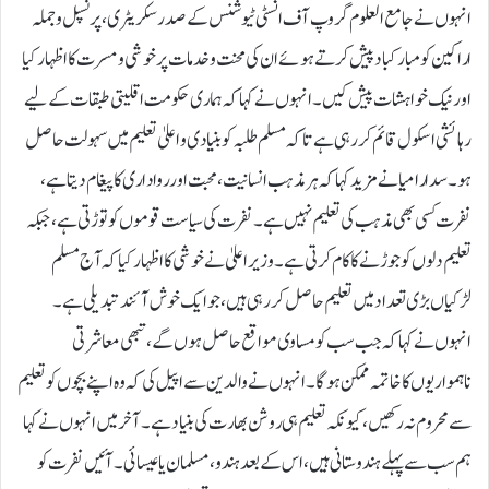
انہوں نے جامع العلوم گروپ آف انسٹی ٹیوشنس کے صدر سکریٹری، پرنسپل و جملہ
اراکین کو مبارکباد پیش کرتے ہوئے ان کی محنت و خدمات پر خوشی و مسرت کا اظہار کیا
اور نیک خواہشات پیش کیں۔انہوں نے کہا کہ ہماری حکومت اقلیتی طبقات کے لیے
رہائشی اسکول قائم کر رہی ہے تاکہ مسلم طلبہ کو بنیادی و اعلیٰ تعلیم میں سہولت حاصل
ہو۔سدارامیا نے مزید کہا کہ ہر مذہب انسانیت، محبت اور رواداری کا پیغام دیتا ہے،
نفرت کسی بھی مذہب کی تعلیم نہیں ہے۔ نفرت کی سیاست قوموں کو توڑتی ہے، جبکہ
تعلیم دلوں کو جوڑنے کا کام کرتی ہے۔ وزیر اعلیٰ نے خوشی کا اظہار کیا کہ آج مسلم
لڑکیاں بڑی تعداد میں تعلیم حاصل کر رہی ہیں، جو ایک خوش آئند تبدیلی ہے۔
انہوں نے کہا کہ جب سب کو مساوی مواقع حاصل ہوں گے، تبھی معاشرتی
ناہمواریوں کا خاتمہ ممکن ہوگا۔ انہوں نے والدین سے اپیل کی کہ وہ اپنے بچوں کو تعلیم
سے محروم نہ رکھیں، کیونکہ تعلیم ہی روشن بھارت کی بنیاد ہے۔ آخر میں انہوں نے کہا
ہم سب سے پہلے ہندوستانی ہیں، اس کے بعد ہندو، مسلمان یا عیسائی۔ آئیں نفرت کو