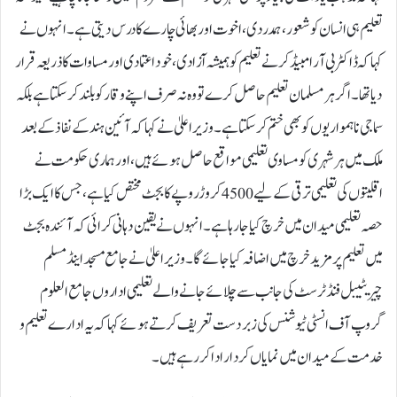
تعلیم ہی انسان کو شعور، ہمدردی، اخوت اور بھائی چارے کا درس دیتی ہے۔ انہوں نے
کہا کہ ڈاکٹر بی آر امبیڈکر نے تعلیم کو ہمیشہ آزادی، خود اعتمادی اور مساوات کا ذریعہ قرار
دیا تھا۔ اگر ہر مسلمان تعلیم حاصل کرے تو وہ نہ صرف اپنے وقار کو بلند کرسکتا ہے بلکہ
سماجی ناہمواریوں کو بھی ختم کرسکتا ہے۔ وزیر اعلیٰ نے کہا کہ آئین ہند کے نفاذ کے بعد
ملک میں ہر شہری کو مساوی تعلیمی مواقع حاصل ہوئے ہیں، اور ہماری حکومت نے
اقلیتوں کی تعلیمی ترقی کے لیے 4500 کروڑ روپے کا بجٹ مختص کیا ہے، جس کا ایک بڑا
حصہ تعلیمی میدان میں خرچ کیا جا رہا ہے۔ انہوں نے یقین دہانی کرائی کہ آئندہ بجٹ
میں تعلیم پر مزید خرچ میں اضافہ کیا جائے گا۔وزیر اعلیٰ نے جامع مسجد اینڈ مسلم
چیریٹیبل فنڈ ٹرسٹ کی جانب سے چلائے جانے والے تعلیمی اداروں جامع العلوم
گروپ آف انسٹی ٹیوشنس کی زبردست تعریف کرتے ہوئے کہا کہ یہ ادارے تعلیم و
خدمت کے میدان میں نمایاں کردار ادا کر رہے ہیں۔