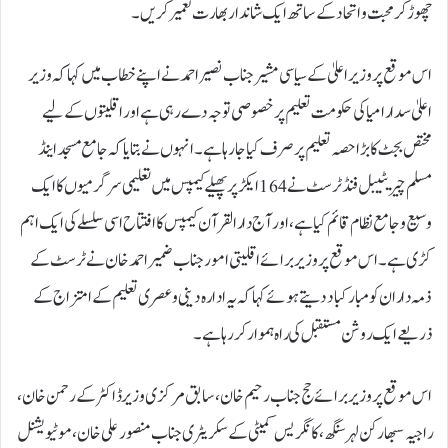
چھوڑ کر محبت و اتحاد کے ساتھ ایک شاندار بھارت تعمیر کریں۔
اس موقع پر وزیر اعلیٰ کے سیاسی مشیر جناب نصیر احمد نے اپنے خطاب میں کہا کہ وزیر
اعلیٰ سدارامیا کی حکومت تعلیم پر خصوصی توجہ دے رہی ہے اور اقلیتوں کے لیے
مختص بجٹ کا بڑا حصہ تعلیم پر صرف کیا جا رہا ہے۔ انہوں نے بتایا کہ جامع مسجد اینڈ
مسلم چیریٹیبل فنڈ ٹرسٹ نے 164 ایکڑ پر پھیلے کیمپس میں تعلیمی سرگرمیوں کا ایک
وسیع و جامع نظام قائم کیا ہے، اور آج دارالقرآن کیمپس کا افتتاح اسی سلسلے کی ایک اہم
کڑی ہے۔ اس موقع پر وزیر برائے اقلیتی امور جناب ضمیر احمد خان نے ٹرسٹ کے
ذمہ داران کو مبارکباد دیتے ہوئے کہا کہ یہ ادارہ دینی و عصری تعلیم کے امتزاج کے
ذریعے ایک روشن مستقبل کی راہ ہموار کر رہا ہے۔
اس موقع پر وزیر برائے حج جناب رحیم خان، سابق مرکزی وزیر ڈاکٹر کے رحمن خان،
راجیہ سبھا رکن لہر سنگھ، کانگریس کمیٹی کے سکریٹری جناب منصور علی خان، موٹیویشنل