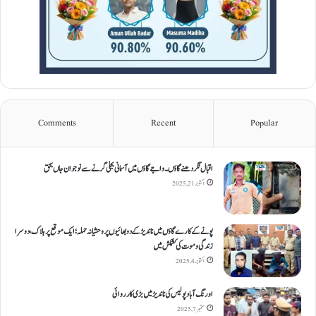
Comments
Recent
Popular
اقبال نگر دھنےگاؤں۔ واجےگاؤں میں آسمانی بجلی گرنے سے نوجوان جاں بحق
اکتوبر 21, 2025
پونے کے کارےگاؤں میں ناندیڑ کے دو بھائیوں پر وحشیانہ حملہ؛ ایک موقع پر ہلاک، دوسرا
زندگی و موت کی کشمکش میں
اکتوبر 4, 2025
اورنگ آباد پولیس کی ناندیڑ میں بڑی کارروائی
ستمبر 7, 2025