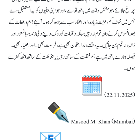
چراغ جلائے، جو مشکل وقت میں ہاتھ تھامے، اور جو اپنی بیٹیوں کو ایسا مستقبل دے
جس میں خوف کم، عزّت زیادہ، اور اعتماد سب سے بڑھ کر ہو۔ آئیے! ہم واقعات کے
بعد افسوس کرنے والی قوم نہ رہیں، بلکہ واقعات کو روک دینے والی زندہ، باشعور اور
ذمّہ دار قوم بن جائیں۔ یہ وقت ہمارا امتحان بھی ہے، فرصت بھی… اور اختیار بھی۔
فیصلہ ہمارے ہاتھ میں ہے ہم غفلت کے ساتھ رہیں یا حفاظت کے ساتھ اٹھ کھڑے
ہوں۔
(22.11.2025)
Masood M. Khan (Mumbai)