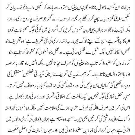
ہر خاندان کو ایسا ماحول بنانا ہوگا جہاں بیٹیاں اعتماد سے بات کر سکیں، اپنے خوف بیان کر
سکیں، اپنی کمزوریاں چھپا کر رکھنے پر مجبور نہ ہوں۔ ایسا گھر جو صرف چار دیواری نہ ہو،
بلکہ ایک پناہ گاہ ہو جہاں بچیاں یہ محسوس کریں کہ اگر دنیا میں کوئی جگہ محفوظ ہے تو وہ
ان کا اپنا گھر ہے، ان کے اپنے لوگ ہیں۔ یہ ذمّہ داری کی نئی تعریف ہے! وہ تعریف جو
محض الفاظ نہیں، بلکہ عمل سے لکھی جاتی ہے۔ وہ عمل جو نسلوں کو محفوظ کرتا ہے، جو
کرداروں کو مضبوط کرتا ہے، جو بیٹیوں کو صرف بچاتا نہیں… بلکہ انہیں باوقار، باحوصلہ
اور بااعتماد انسان بناتا ہے۔ اگر ہم نے یہ نئی تعریف نہ اپنائی تو پرانی غفلتیں مستقبل کی
دوبارہ لکھی گئی کہانیاں بن جائیں گی اور وقت کسی کی حماقت کو بار بار معاف نہیں کرتا۔
مسجد محض نماز کی جگہ نہیں یہ ایک اُمّت کے اخلاقی، فکری اور روحانی وجود کا دل ہے۔
اس کی محرابیں صرف اللّٰہ کی طرف متوجہ ہونے کی علامت نہیں، بلکہ وہ نسلوں کو راستہ
دکھانے والی روشنی کی کرنیں بھی ہیں۔ مسجد وہ مقام ہے جہاں ایمان کی گرمی دلوں میں
اترتی ہے، جہاں کردار کی بنیادیں مضبوط ہوتی ہیں، اور جہاں انسانیت کی اصل عظمت