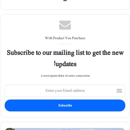
site
With Product You Purchase
Subscribe to our mailing list to get the new
updates!
Lorem ipsum dolor sit amet, consectetur.
E
n
t
e
r
y
o