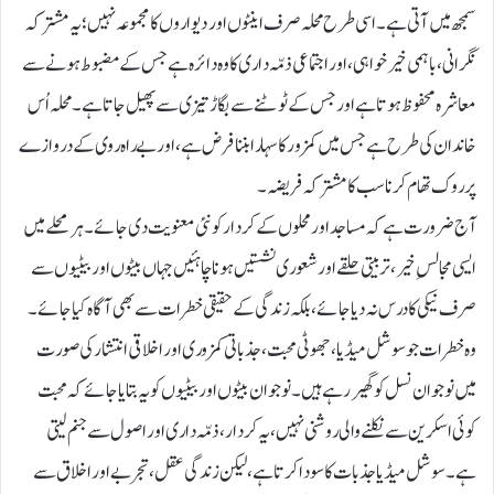
سمجھ میں آتی ہے۔ اسی طرح محلہ صرف اینٹوں اور دیواروں کا مجموعہ نہیں؛ یہ مشترکہ
نگرانی، باہمی خیر خواہی، اور اجتماعی ذمّہ داری کا وہ دائرہ ہے جس کے مضبوط ہونے سے
معاشرہ محفوظ ہوتا ہے اور جس کے ٹوٹنے سے بگاڑ تیزی سے پھیل جاتا ہے۔ محلہ اُس
خاندان کی طرح ہے جس میں کمزور کا سہارا بننا فرض ہے، اور بے راہ روی کے دروازے
پر روک تھام کرنا سب کا مشترکہ فریضہ۔
آج ضرورت ہے کہ مساجد اور محلوں کے کردار کو نئی معنویت دی جائے۔ ہر محلے میں
ایسی مجالسِ خیر، تربیتی حلقے اور شعوری نشستیں ہونا چاہئیں جہاں بیٹوں اور بیٹیوں سے
صرف نیکی کا درس نہ دیا جائے، بلکہ زندگی کے حقیقی خطرات سے بھی آگاہ کیا جائے۔
وہ خطرات جو سوشل میڈیا، جھوٹی محبت، جذباتی کمزوری اور اخلاقی انتشار کی صورت
میں نوجوان نسل کو گھیر رہے ہیں۔ نوجوان بیٹوں اور بیٹیوں کو یہ بتایا جائے کہ محبت
کوئی اسکرین سے نکلنے والی روشنی نہیں، یہ کردار، ذمّہ داری اور اصول سے جنم لیتی
ہے۔ سوشل میڈیا جذبات کا سودا کرتا ہے، لیکن زندگی عقل، تجربے اور اخلاق سے