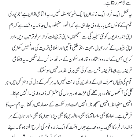
سے قاصر رہتا ہے۔
یہ محض ایک فرد، ایک خاندان یا ایک شہر کا مسئلہ نہیں… یہ اجتماعی اذان ہے! جو پوری
قوم کے کانوں میں بار بار دی جا رہی ہے کہ اٹھو، سنبھلو، بدل جاؤ۔ یہ وقت ہے کہ ہم
اپنی ذمّہ داریوں کو نئی سنجیدگی سے سمجھیں، اپنی ترجیحات کو ازسرِنو ترتیب دیں، اور
اپنی بیٹیوں کے گرد خیال، محبت، حفاظتی آگہی اور اخلاقی تربیت کی وہ فصیل کھڑی
کریں جس کے اندر وہ اعتماد، وقار اور سکون کے ساتھ سانس لے سکیں۔ یہ اجتماعی
فریضہ ہے ایسا فریضہ جس سے کوئی بھی بری الذمہ نہیں ہو سکتا۔
قوم کی بیٹیاں صرف ان کے والدین کی امانت نہیں؛ یہ ہر گھر کے دل کی دھڑکن ہیں، ہر
گلی کی آنکھوں کا نور، ہر محلے کی عزّت اور ہر دل کی مشترکہ ذمّہ داری۔ انہیں بچانا…
انہیں سنبھالنا… انہیں سمجھانا… انہیں محبت اور حکمت کے حصار میں رکھنا… یہ ہم سب کا
فرض ہے۔ علماء کا بھی، اساتذہ کا بھی، والدین کا بھی، پڑوسیوں کا بھی، اور سماج کے ہر
ذمّہ دار فرد کا بھی۔ یہ وہ لمحہ ہے جہاں اُمّت کو ایک زندہ قوم کی طرح اٹھنا ہوگا۔ اپنے