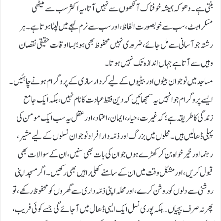
بنتی ہے۔ دھوکہ ہمیشہ خوفناک آنکھوں سے نہیں آتا، یہ اکثر سب سے میٹھی
مسکراہٹ، سب سے خوبصورت الفاظ، اور سب سے نرم لہجے میں لپٹا ہوتا ہے۔ ہر
رشتہ جو آسانی سے مل جائے، ضروری نہیں محفوظ بھی ہو؛ بسااوقات حقیقی نقصان
وہیں سے آتا ہے جہاں اندازہ تک نہیں ہوتا۔
مساجد میں نوجوان بیٹوں اور بیٹیوں کے لیے کردار سازی کے پروگرام ہونے چاہئیں۔
ایسے پروگرام جو انہیں یہ سمجھائیں کہ دین فقط عبادت کا نام نہیں، بلکہ ایک جامع
زندگی کا طریقہ ہے؛ کہ غیرت، حیاء، ایمان، اعتماد، اور عقل یہ سب ایک مومن کی
پہلی ڈھالیں ہیں۔ محلوں میں بزرگ اور ذمّہ دار افراد نوجوان نسلوں کے لیے مشیر،
رہنما اور خیرخواہ بن کر کھڑے ہوں جو ان کی بات بھی سنیں، ان کے سوالات بھی
قبول کریں، اور مشکل وقت میں ان کے سامنے کھلی راہیں بھی رکھیں۔ اگر مسجد اپنی
روشنی سے دلوں کو روشن کرے، اور محلہ اپنی ذمّہ داری سے گھروں کو محفوظ رکھے، تو
پھر نہ صرف بچیاں… بلکہ پوری نسل ایک ایسی ڈھال میں آجائے گی جسے کوئی فریب،