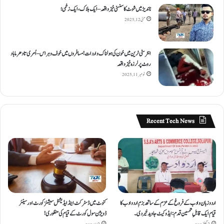
ناندیڑ میں شوٹ کا سنسنی خیز واقعہ – ایک ہلاک، ایک زخمی؛
مئی 12, 2025
انٹر سٹی ٹرین میں خون کی ہولناک واردات! مسافروں میں خوف و ہراس – اُمری تا دھرما باد
روٹ پر لرزہ خیز واقعہ
نومبر 11, 2025
Recent Tech News
اردو زبان و ادب کے فروغ کے عزم کے ساتھ بزمِ اردو ادب کا
کنوٹ میں ڈسٹرکٹ اینڈ ایڈیشنل سیشنز کورٹ اور سینئر
قیام ایک قابلِ تحسین قدم : ایڈوکیٹ جاوید خیردی۔
ڈویژن سول کورٹ کے قیام کی منظوری!