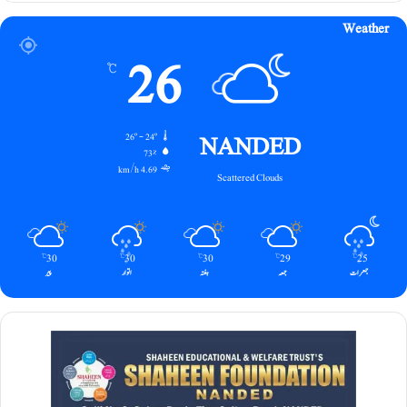
Weather
26
℃
NANDED
26º - 24º
73%
4.69 km/h
Scattered Clouds
30
30
30
29
25
℃
℃
℃
℃
℃
جمعرات
جمعہ
ہفتہ
اتوار
پیر