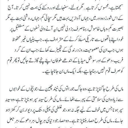
سمجھتا ہے، محسوس کرتا ہے… مگر بولنے، سنبھالنے اور روکنے کی ہمت نہیں کرتا۔ آج
کے اس شور زدہ دور میں، جہاں آوازیں بہت ہیں مگر سچائی کم، جہاں روشنی بہت ہے مگر
بصیرت کم، وہاں خاموش رہنا صرف بزدلی نہیں؛ یہ آنے والی نسلوں کے مستقبل پر
خود اپنے ہاتھوں سے تاریکی مسلّط کرنے کے مترادف ہے۔ جب بیٹیاں غیر محفوظ
ہوں، جب ان کی معصومیت روز درندگی کے تھپیڑے کھائے، جب ان کے گرد
فریب، دھوکے اور سوشل میڈیا کے اندھے طوفان اپنے پنجے گاڑتے جائیں تو پھر قوم
کو صرف قوم نہیں رہنا چاہیے، بلکہ ایک ماں بن جانا چاہیے۔
ماں کی طرح جاگنا پڑتا ہے، وہ جاگ جو راتوں کی نیند چھین لے، جو بچّوں کے خوابوں
سے زیادہ ان کی سلامتی کے پہرے بٹھائے۔ ماں کی طرح سینہ سپر ہونا پڑتا ہے، وہ سینہ
سپر ہونا جس میں خوف کے لیے جگہ نہ ہو، جو غلطی کی پہلی دستک پر دیوار بن کر کھڑا ہو
جائے۔ ماں کی طرح حصار بننا پڑتا ہے۔ وہ حصار جو دنیا کی ہر چال، ہر دھوکے، ہر جعل