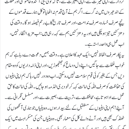
کردار سے، اپنی غیرت سے، اپنی بصیرت سے، تاکہ کوئی بیٹی آئندہ خاموشی اور غفلت
کے اندھیروں میں نہ گرے۔ اگر ہم نے آج قدم نہ اٹھایا تو کل ہمارے قدموں کے
نیچے صرف خسارہ، صرف ندامت، اور صرف تاریخ کا بے رحم فیصلہ ہوگا۔ وقت کی
دھڑکنیں تیز ہو چکی ہیں اور یہ دھڑکنیں ہم سے کہہ رہی ہیں: اب مزید انتظار نہیں،
اب عمل ہی واحد راستہ ہے۔
یہ پکار صرف الفاظ نہیں، ایک عہد کا اعلان ہے۔ وقت ہمیں دعوت دے رہا ہے کہ ہم
خوابِ غفلت سے جاگیں، اپنے دل و دماغ کو جھنجھوڑیں، اور اپنی ذمّہ داریوں کو وہ مقام
دیں جس کے بغیر کوئی قوم سلامت نہیں رہ سکتی۔ اب وہ دور نہیں رہا کہ ہم اپنی بیٹیوں
کی حفاظت کو صرف اللّٰہ کی امانت کہہ کر خود بری الذمہ ہو جائیں۔ اللّٰہ کی امانت کا حق
عمل سے ادا ہوتا ہے، محافظت سے، تربیت سے، بصیرت سے، اور مسلسل نگرانی سے۔
آئیے! ہم اپنی بیٹیوں کے مستقبل کے لئے بیدار ہوں۔ وہ بیٹیاں جو ہماری آنکھوں کی
ٹھنڈک بھی ہیں اور آنے والے کل کی معمار بھی۔ وہ بیٹیاں جن کی مسکراہٹ میں ایک