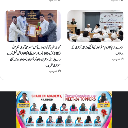
2 گھنٹے ago
2 دن ago
’وندے ماترم‘ کا لزوم مسلمانوں کی آئینی ومذہبی آزادی کے
کنوٹ شہر و گوکونڈہ علاقے میں خصوصی گہری نظرِ ثانی
برخلاف
(SIR) کے 100 فیصد فارموں کی ڈیجیٹلائزیشن مکمل کرنے
والے بی ایل او عمران خان کریم خان (معاون مدرس) کی
3 دن ago
اعزازی تقریب
3 دن ago