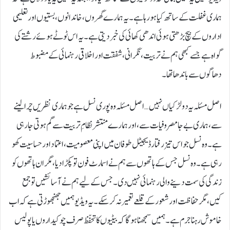
ہماری غفلت کے ساتھ کیا ہو رہا ہے۔ یہ ہمارے گھروں، خاندانوں، بستیوں اور تعلیمی
اداروں کے بیچ بڑھتی ہوئی اندھی کھائی کی خبر دیتی ہے۔ یہ اس ٹوٹے ہوئے رشتے کی
گواہ ہے جسے کبھی ہم نے تربیت، نگرانی، شفقت اور اخلاقی رہنمائی کے مضبوط
دھاگوں سے باندھا تھا۔
اصل مسئلہ یہ دو لڑکیاں نہیں… اصل مسئلہ وہ پوری نسل ہے جو ہماری نظریں چرا لینے
سے، ہماری بے جا مصروفیات سے، اور ہمارے منتشر نظامِ تربیت سے گم ہوتی جارہی
ہے۔ وہ نسل جو اس تیز رفتار ڈیجیٹل طوفان میں اپنی معصومیت، اعتماد اور حساسیت کھو
رہی ہے۔ وہ نسل جس کے ہاتھوں سے ہم نے اسمارٹ فون تو پکڑا دیا، مگر ان ہاتھوں کو
زندگی کی سمت دینے والی رہنمائی نہیں دی۔ جس کے لیے ہم نے آسائشیں تو جمع
کیں، مگر حفاظت اور شعور کے قلعے تعمیر نہ کر سکے۔ یہ ویڈیو ہمیں جھنجھوڑتی ہے کہ اب
خاموش رہنا جرم ہے۔ ہمیں سمجھنا ہوگا کہ بیٹیوں کا تحفّظ صرف چوکیداروں یا پولیس