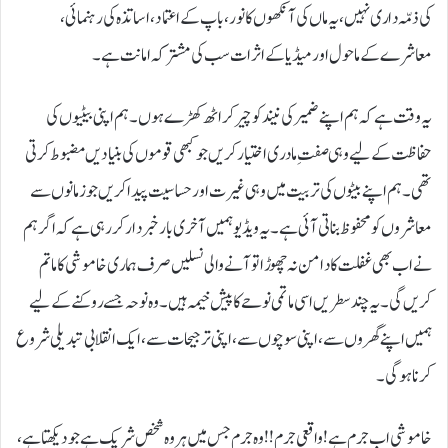
کی ذمّہ داری نہیں، یہ ماں کی آنکھوں کا نور، باپ کے اعتماد، اساتذہ کی رہنمائی،
معاشرے کے ماحول اور میڈیا کے اثرات سب کی مشترکہ امانت ہے۔
یہ وقت ہے کہ ہم اپنے ضمیر کی نیند کو چیر کر اٹھ کھڑے ہوں۔ ہم اپنی بیٹیوں کی
حفاظت کے لیے وہی صفتِ مادری اختیار کریں جو کبھی قوموں کی بنیادیں مضبوط کرتی
تھی۔ ہم اپنے بیٹوں کی تربیت میں وہی غیرت اور حساسیت پیدا کریں جو زمانوں سے
معاشروں کو محفوظ بناتی آئی ہے۔ یہ ویڈیو ہمیں آخری بار خبردار کر رہی ہے کہ اگر ہم
نے اب بھی غفلت کا دامن نہ چھوڑا تو آنے والی نسلیں صرف ہماری خاموشی کا ماتم
کریں گی۔ یہ چند سطریں اسی ماتمی نوحے کا پیش خیمہ ہیں۔ وہ نوحہ جسے روکنے کے لیے
ہمیں اپنے گھروں سے، اپنی سوچوں سے، اپنی ترجیحات سے، ایک انقلابی تبدیلی شروع
کرنا ہوگی۔
خاموشی اب جرم ہے! واقعی جرم!! وہ جرم جس میں ہر وہ شخص شریک ہے جو دیکھتا ہے،