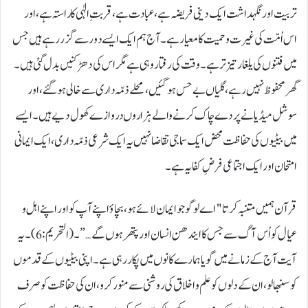
تربیت اور نگہداشت ایک دینی فریضہ ہے، عبادت ہے، قربتِ الٰہی کا راستہ ہے، اور
اس اُمّت کی غیرت و حمیت کا معیار ہے۔ آج ہم ایک ایسے دور سے گزر رہے ہیں جس
میں فتنوں کی یلغار تیز تر ہے۔ وقت کی رفتار وہی ہے مگر اس کی دھڑکنیں بدل گئی ہیں۔
گھر محفوظ نہیں رہے، گلیاں بے حس ہو گئیں، محلے ذمّہ داری سے خالی ہو گئے، اور
سوشل میڈیا نے پردے چاک کرنے والے ہزاروں دروازے کھول دیے ہیں۔ ایسے
میں بیٹیوں کی حفاظت محض ایک سماجی تقاضا نہیں یہ ایک شرعی ذمّہ داری، ایک ایمانی
امتحان اور ایک اجتماعی فرضِ کفایہ ہے۔
قرآن ہمیں متنبہ کرتا "اے لوگو جو ایمان لائے ہو، بچاؤ اپنے آپ کو اور اپنے اہل و
عیال کو اُس آگ سے جس کا ایندھن انسان اور پتھر ہوں گے…”۔ (التحریم: 6)۔ یہ
آیت آج کے زمانے میں گویا ہمارے کانوں میں پکار رہی ہے۔ اپنی بیٹیوں کے قدموں
کو سنبھالو، ان کے دلوں کو علم و اخلاق کی روشنی سے منور کرو، ان کی حفاظت کو صرف