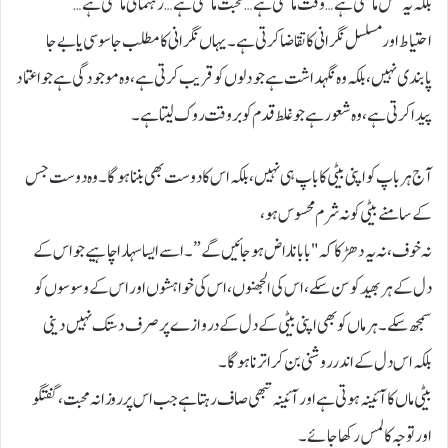
بلکہ یہ عمل مانگتی ہے… وقت مانگتی ہے… محبت مانگتی ہے… رہنمائی مانگتی ہے…
احتیاط اور مسلسل نگرانی کا تقاضا کرتی ہے۔ یہاں نگرانی کا مطلب جاسوسی یا بے جا
پابندی نہیں، بلکہ وہ نگہداشت ہے جو دلوں کو قریب کرتی ہے، وہ موجودگی ہے جو اعتماد
پیدا کرتی ہے، وہ شعور ہے جو غلط قدم کو بروقت روک لیتا ہے۔
آج ہر باپ کو اپنی بیٹی کا باپ ہی نہیں، بلکہ اس کا دوست بھی بننا ہوگا۔ وہ دوست جس
کے سامنے بیٹی کو نہ شرم محسوس ہو،
نہ خوف، نہ یہ دھڑکا کہ "بابا ناراض ہوجائیں گے”۔ اسے ایسا سہارا چاہیے جو اس کے
دل کے ہر بھید کو سن سکے، اس کی الجھنوں، اس کی خواہشوں اور اس کے وسوسوں کو
سمجھ سکے۔ ہر ماں کو بھی اپنی بیٹی کے دل کے دروازے پر صرف دستک نہیں دینی
بلکہ اس دل کے اندر روشنی بن کر اترنا ہوگا۔
بیٹی ماں کا آئینہ ہوتی ہے اور آئینہ تبھی صاف رہتا ہے جب اس پر روزانہ محبت، گفتگو
اور توجہ کا لمس رکھا جائے۔