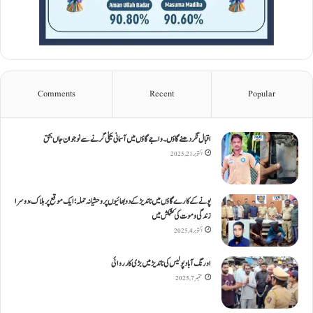
Comments
Recent
Popular
اقبال نگر دھنےگاؤں۔ واجےگاؤں میں آسمانی بجلی گرنے سے نوجوان جاں بحق
اکتوبر 21, 2025
پونے کے کارےگاؤں میں ناندیڑ کے دو بھائیوں پر وحشیانہ حملہ؛ ایک موقع پر ہلاک، دوسرا
زندگی و موت کی کشمکش میں
اکتوبر 4, 2025
اورنگ آباد پولیس کی ناندیڑ میں بڑی کارروائی
ستمبر 7, 2025