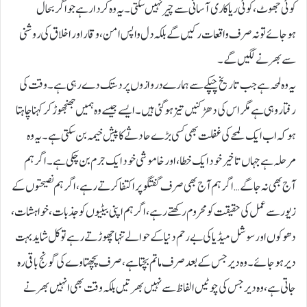
کوئی جھوٹ، کوئی ریا کاری آسانی سے چیر نہیں سکتی۔ یہ وہ کردار ہے جو اگر بحال
ہوجائے تو نہ صرف واقعات رکیں گے بلکہ دل واپس امن، وقار اور اخلاق کی روشنی
سے بھرنے لگیں گے۔
یہ وہ لمحہ ہے جب تاریخ چپکے سے ہمارے دروازوں پر دستک دے رہی ہے۔ وقت کی
رفتار وہی ہے مگر اس کی دھڑکنیں تیز ہو گئی ہیں۔ ایسے جیسے وہ ہمیں جھنجھوڑ کر کہنا چاہتا
ہو کہ اب ایک لمحے کی غفلت بھی کسی بڑے حادثے کا پیش خیمہ بن سکتی ہے۔ یہ وہ
مرحلہ ہے جہاں تاخیر خود ایک خطا، اور خاموشی خود ایک جرم بن چکی ہے۔ اگر ہم
آج بھی نہ جاگے… اگر ہم آج بھی صرف گفتگو پر اکتفا کرتے رہے، اگر ہم نصیحتوں کے
زیور سے عمل کی حقیقت کو محروم رکھتے رہے، اگر ہم اپنی بیٹیوں کو جذبات، خواہشات،
دھوکوں اور سوشل میڈیا کی بے رحم دنیا کے حوالے تنہا چھوڑتے رہے تو کل شاید بہت
دیر ہو جائے۔ وہ دیر جس کے بعد صرف ماتم بچتا ہے، صرف پچھتاوے کی گونج باقی رہ
جاتی ہے، وہ دیر جس کی چوٹیں الفاظ سے نہیں بھرتیں بلکہ وقت بھی انہیں بھرنے