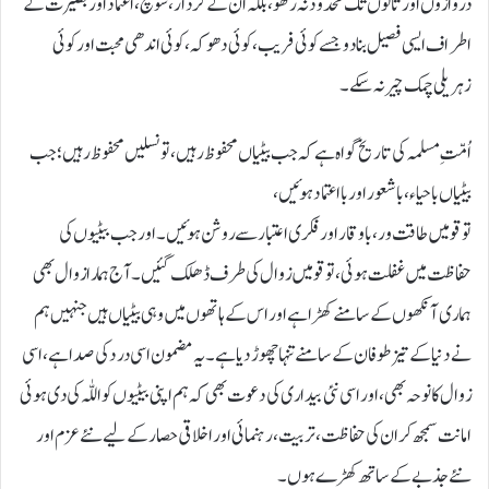
دروازوں اور تالوں تک محدود نہ رکھو، بلکہ ان کے کردار، سوچ، اعتماد اور بصیرت کے
اطراف ایسی فصیل بنا دو جسے کوئی فریب، کوئی دھوکہ، کوئی اندھی محبت اور کوئی
زہریلی چمک چیر نہ سکے۔
اُمّتِ مسلمہ کی تاریخ گواہ ہے کہ جب بیٹیاں محفوظ رہیں، تو نسلیں محفوظ رہیں؛ جب
بیٹیاں باحیاء، باشعور اور بااعتماد ہوئیں،
تو قومیں طاقت ور، باوقار اور فکری اعتبار سے روشن ہوئیں۔ اور جب بیٹیوں کی
حفاظت میں غفلت ہوئی، تو قومیں زوال کی طرف ڈھلک گئیں۔ آج ہمارا زوال بھی
ہماری آنکھوں کے سامنے کھڑا ہے اور اس کے ہاتھوں میں وہی بیٹیاں ہیں جنہیں ہم
نے دنیا کے تیز طوفان کے سامنے تنہا چھوڑ دیا ہے۔ یہ مضمون اسی درد کی صدا ہے، اسی
زوال کا نوحہ بھی، اور اسی نئی بیداری کی دعوت بھی کہ ہم اپنی بیٹیوں کو اللّٰہ کی دی ہوئی
امانت سمجھ کر ان کی حفاظت، تربیت، رہنمائی اور اخلاقی حصار کے لیے نئے عزم اور
نئے جذبے کے ساتھ کھڑے ہوں۔