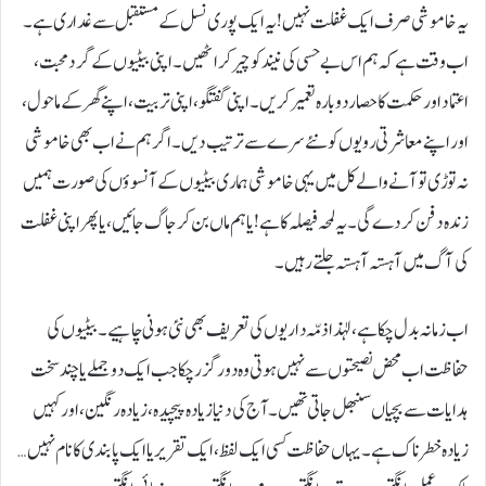
یہ خاموشی صرف ایک غفلت نہیں! یہ ایک پوری نسل کے مستقبل سے غداری ہے۔
اب وقت ہے کہ ہم اس بے حسی کی نیند کو چیر کر اٹھیں۔ اپنی بیٹیوں کے گرد محبت،
اعتماد اور حکمت کا حصار دوبارہ تعمیر کریں۔ اپنی گفتگو، اپنی تربیت، اپنے گھر کے ماحول،
اور اپنے معاشرتی رویوں کو نئے سرے سے ترتیب دیں۔ اگر ہم نے اب بھی خاموشی
نہ توڑی تو آنے والے کل میں یہی خاموشی ہماری بیٹیوں کے آنسوؤں کی صورت ہمیں
زندہ دفن کر دے گی۔ یہ لمحہ فیصلہ کا ہے! یا ہم ماں بن کر جاگ جائیں، یا پھر اپنی غفلت
کی آگ میں آہستہ آہستہ جلتے رہیں۔
اب زمانہ بدل چکا ہے، لہٰذا ذمّہ داریوں کی تعریف بھی نئی ہونی چاہیے۔ بیٹیوں کی
حفاظت اب محض نصیحتوں سے نہیں ہوتی وہ دور گزر چکا جب ایک دو جملے یا چند سخت
ہدایات سے بچیاں سنبھل جاتی تھیں۔ آج کی دنیا زیادہ پیچیدہ، زیادہ رنگین، اور کہیں
زیادہ خطرناک ہے۔ یہاں حفاظت کسی ایک لفظ، ایک تقریر یا ایک پابندی کا نام نہیں…