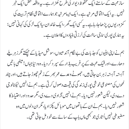
ساز محبت کے سامنے ایک محفوظ دیوار کی طرح کھڑا رہے۔ یہ واقعہ محض ایک خبر
نہیں… یہ ایک اجتماعی مرثیہ ہے۔ ایک ایسا مرثیہ جو ہمارے اجتماعی نظامِ تربیت کی
کمزوریوں پر پڑھا جا رہا ہے۔ یہ کسی ایک گھر، ایک خاندان، یا ایک لڑکی کی کہانی نہیں؛
یہ ہماری پوری سماجی ساخت کی لرزتی بنیادوں کا اعلان ہے۔
ہم نے اپنی بیٹیوں کو جذبات کی بے لگام آندھیوں، سوشل میڈیا کے چمکتے مگر زہریلے
دھارے، اور فیک محبت کے پرفریب بازار کے سپرد کر دیا۔ وہ دنیا جہاں! میٹھی باتیں
آہستہ آہستہ زہر بن جاتی ہیں، جھوٹے وعدے عمر بھر کے زخم چھوڑ جاتے ہیں، اور چند
لمحوں کی مصنوعی خوشی پوری زندگی کی قیمت وصول کرتی ہے۔ ہم نے انہیں ٹیکنالوجی
دے دی، لیکن شعور نہیں دیا۔ ہم نے انہیں آزادی دے دی، مگر حدود اور احتیاط کا
شعور نہیں دیا۔ ہم نے ان کے ہاتھوں میں موبائل پکڑا دیا، مگر ان دلوں میں وہ
مضبوطی نہیں اُتاری جو کبھی ماں باپ کے سائے سے خود مل جاتی تھی۔