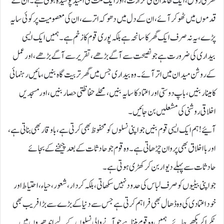
گھر کی رونق، ایک خاندان کی حرارت، اور ایک ملت کی امید پوشیدہ ہوتی ہے۔ ان کے
قدموں میں ٹھوکر آئے، ان کے دل میں دھوکہ اترے، ان کی معصومیت پر کوئی سایہ
پڑے، یہ نہ صرف ایک گھر کا سانحہ ہے بلکہ پوری قوم کا زخم ہے۔ ہمیں ایک ایسی
بیداری کی ضرورت ہے جو نصیحت سے آگے بڑھے، تقریر سے آگے بڑھے، اور عمل
کے روشن میدان میں اتر آئے۔ وہ بیداری جس میں گھر تربیت گاہ بنیں، مائیں رہنمائی
کا مینار بنیں، باپ دوستی اور اعتماد کا سایہ بنیں، محلے حفاظتی حصار بنیں، اور مسجدیں
اخلاقی روشنی کی مشعلیں بن جائیں۔
آئیے! ہم ایک ایسی قوم بنیں جو اپنی نسلوں کو محفوظ بھی کرتی ہے، باوقار بھی بناتی ہے،
اور بااخلاق بھی پروان چڑھاتی ہے۔ وہ قوم جو حادثات کے بعد چیخنے کے بجائے
حادثات سے پہلے دیوار بن کر کھڑی ہوتی ہے۔
جو اپنی بیٹیوں کو صرف لباس کی حدود نہیں سکھاتی، بلکہ کردار، شعور، حیاء، احتیاط اور
خود اعتمادی کی وہ ڈھال بھی فراہم کرتی ہے جس سے دنیا کے بڑے سے بڑا فریب بھی
ٹکرا کر بکھر جائے۔ ہمیں وہ قوم بننا ہے جو آنے والی نسلوں کے لیے اندھیروں میں