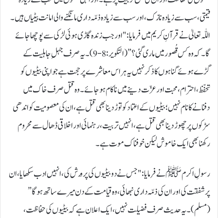
قیمتی، سب سے زیادہ نازک، اور سب سے زیادہ ذمّہ داری مانگنے والی امانت بیٹیاں ہیں۔
اللّٰہ تعالیٰ نے قرآنِ کریم میں فرمایا: "اور جب زندہ گاڑی ہوئی لڑکی سے پوچھا جائے
گا۔ کہ وہ کس قُصور میں مار ی گئی؟” (التکویر: 8-9)۔ یہ صرف جہلِ جاہلیت کے
گڑے ہوئے گناہوں کا ذکر نہیں یہ ہر اس معاشرے پر حجت ہے جو اپنی بیٹیوں کو
تحفّظ، احترام، محبت اور عزّت دینے میں ناکام ہو جائے۔ وہ قتل صرف خاک میں
دفنانے کا نام نہیں؛ بیٹیوں کے اعتماد کو توڑ دینا بھی قتل ہے، ان کی معصومیت کو اندھی
سڑکوں پر چھوڑ دینا بھی قتل ہے، انہیں تربیت، رہنمائی اور اخلاقی ڈھال سے محروم
رکھنا بھی ایک خاموش لیکن خوفناک موت ہے۔
رسولِ اکرمﷺ نے فرمایا: "جس نے دو بیٹیوں کی پرورش کی، انہیں ادب سکھایا، ان
پر شفقت کی اور ان کی ذمّہ داری نبھائی، وہ قیامت کے دن میرے ساتھ ہوگا”
(مسلم)۔ یہ حدیث صرف فضیلت نہیں، ایک اعلان ہے کہ بیٹیوں کی حفاظت،