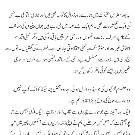
یہ چند سطریں حقیقت میں ہمارے دورِ زوال کا نوحہ بھی ہیں اور ہماری اجتماعی بے حسی
کی ایک تلخ شہادت بھی۔ ہم ایک ایسے عہد میں جی رہے ہیں جہاں بیٹیوں کی حفاظت
کے نام پر صرف بیانات، افسوس اور رسمی تعزیتیں باقی رہ گئی ہیں، مگر عملی اقدام،
اجتماعی غیرت اور مؤثر حکمتِ عملی عنقا ہوتی جارہی ہے۔ خطرے کی گھنٹیاں مدتوں سے
بج رہی ہیں۔ زور سے، مسلسل، بے رحمی کے ساتھ، لیکن ہمارے دلوں اور سماجی
ضمیروں پر جیسے کوئی پتھر رکھ دیا گیا ہو۔
دو معصوم لڑکیوں کی جو ویڈیو وائرل ہوئی ہے، وہ محض چند سیکنڈ کا ایک کلپ نہیں؛
وہ ہمارے سماج کی روح پر پڑا تازہ زخم ہے۔
ایک ایسا آئینہ ہے جو ہمارے چہروں سے نقاب اتار دیتا ہے۔ ایک ایسی چبھن ہے جو
پوچھتی ہے کہ آخر کس مرحلے پر ہم نے اپنی ذمّہ داریوں سے آنکھیں پھیر لیں؟ یہ
ویڈیو ہمیں یہ نہیں بتاتی کہ دو لڑکیوں کے ساتھ کیا ہوا، بلکہ یہ ہمیں یہ یاد دلاتی ہے کہ