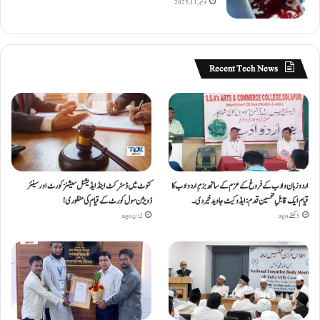
نومبر 11, 2025
Recent Tech News
اردو زبان و ادب کے فروغ کے عزم کے ساتھ بزمِ اردو ادب کا
کنوٹ میں ڈسٹرکٹ اینڈ ایڈیشنل سیشنز کورٹ اور سینئر
قیام ایک قابلِ تحسین قدم : ایڈوکیٹ جاوید خیردی۔
ڈویژن سول کورٹ کے قیام کی منظوری!
5 گھنٹے ago
2 دن ago