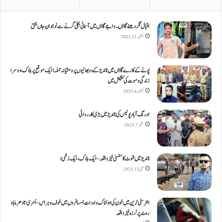
اقبال نگر دھنےگاؤں۔ واجےگاؤں میں آسمانی بجلی گرنے سے نوجوان جاں بحق
اکتوبر 21, 2025
پونے کے کارےگاؤں میں ناندیڑ کے دو بھائیوں پر وحشیانہ حملہ؛ ایک موقع پر ہلاک، دوسرا
زندگی و موت کی کشمکش میں
اکتوبر 4, 2025
اورنگ آباد پولیس کی ناندیڑ میں بڑی کارروائی
ستمبر 7, 2025
ناندیڑ میں شوٹ کا سنسنی خیز واقعہ – ایک ہلاک، ایک زخمی؛
مئی 12, 2025
انٹر سٹی ٹرین میں خون کی ہولناک واردات! مسافروں میں خوف و ہراس – اُمری تا دھرما باد
روٹ پر لرزہ خیز واقعہ