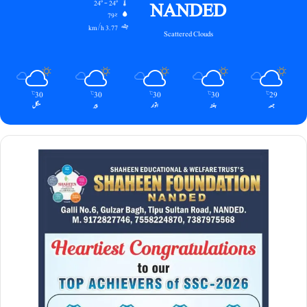
NANDED
24º - 24º
79%
3.77 km/h
Scattered Clouds
30
30
30
30
29
℃
℃
℃
℃
℃
جمعہ
ہفتہ
اتوار
پیر
منگل