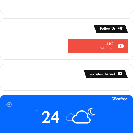
Follow Us
4,460
Subscribers
youtube Channel
Weather
24
℃