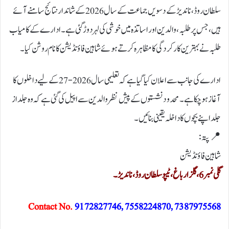
سلطان روڈ، ناندیڑ کے دسویں جماعت کے سال 2026 کے شاندار نتائج سامنے آئے
ہیں، جس پر طلبہ، والدین اور اساتذہ میں خوشی کی لہر دوڑ گئی ہے۔ ادارے کے کامیاب
طلبہ نے بہترین کارکردگی کا مظاہرہ کرتے ہوئے شاہین فاؤنڈیشن کا نام روشن کیا۔
ادارے کی جانب سے اعلان کیا گیا ہے کہ تعلیمی سال 2026-27 کے لیے داخلوں کا
آغاز ہو چکا ہے۔ محدود نشستوں کے پیش نظر والدین سے اپیل کی گئی ہے کہ وہ جلد از
جلد اپنے بچوں کا داخلہ یقینی بنائیں۔
📍 پتہ:
شاہین فاؤنڈیشن
گلی نمبر 6، گلزار باغ، ٹیپو سلطان روڈ، ناندیڑ۔
Contact No.
9172827746, 7558224870, 7387975568