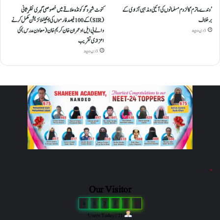
’وندے ماترم‘ کا لزوم مسلمانوں کی آئینی ومذہبی آزادی کے
کنوٹ شہر و گوکونڈہ علاقے میں خصوصی گہری نظرِ ثانی
برخلاف
(SIR) کے 100 فیصد فارموں کی ڈیجیٹلائزیشن مکمل کرنے
والے بی ایل او عمران خان کریم خان (معاون مدرس) کی
3 دن ago
اعزازی تقریب
3 دن ago
"
Our Visitor
8
8
2
1
6
0
Users Today : 21