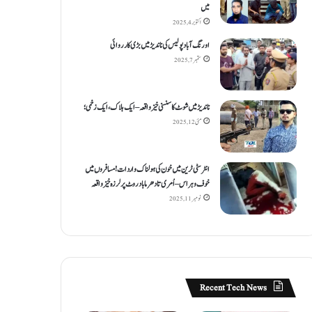
میں
اکتوبر 4, 2025
اورنگ آباد پولیس کی ناندیڑ میں بڑی کارروائی
ستمبر 7, 2025
ناندیڑ میں شوٹ کا سنسنی خیز واقعہ – ایک ہلاک، ایک زخمی؛
مئی 12, 2025
انٹر سٹی ٹرین میں خون کی ہولناک واردات! مسافروں میں
خوف و ہراس – اُمری تا دھرما باد روٹ پر لرزہ خیز واقعہ
نومبر 11, 2025
Recent Tech News