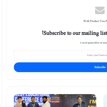
With Product You 
Subscribe to our mailing list
Lorem ipsum dolor sit amet
ت
ع
ل