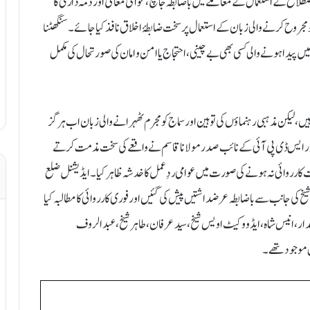
کرے4. اسمبلی میں نامناسب اصطلاح کے استعمال کے معاملے میں باضابطہ جانچ، عوامی معافی اور ذمہ داری کا
ے سماج کو مجروح کرنے والی زبان کے استعمال پر سخت ضابطۂ اخلاق نافذ کیا جائے۔ سنگھٹنا
میں پیدا ہونے والی کسی بھی بے چینی، احتجاج یا امن و امان کی صورتحال کی مکمل
ں، لیکن مذہبی رہنماؤں کی توہین اور سماج کو مجرم ٹھہرانے والی زبان اب ہرگز
ر ایس ڈی پی آئی کے نائب صدر مولانا قاسم نے واقعے کی سخت مذمت کرتے
قت کارروائی نہ ہونے کی صورت میں عوامی ردِعمل کا خدشہ ظاہر کیا۔ ایڈیشنل ضلع
شیخ کی جانب سے باضابطہ عرضداشتیں پیش کی گئیں اور فوری کارروائی کا مطالبہ کیا
امدار، انیس شاہ، ایڈووکیٹ اویس شیخ، سید عرفان، طاہر شیخ، عبدالروف
ن موجود تھے۔