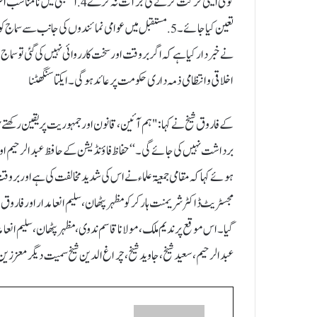
کوئی ایسی حرکت کرنے کی جرأت نہ 
تعین کیا جائے۔5. مستقبل میں عوامی نمائندوں کی جانب س
نے خبردار کیا ہے کہ اگر بروقت اور سخت کارروائی نہیں کی گئی تو سماج 
اخلاقی و انتظامی ذمہ داری حکومت پر عائد ہوگی۔ ایکتا سنگھٹنا
کے فاروق شیخ نے کہا: "ہم آئین، قانون اور جمہوریت پر یقین رکھتے ہی
برداشت نہیں کی جائے گی۔‘‘حفاظ فاؤنڈیشن کے حافظ عبدالرحیم او
ہوئے کہا کہ مقامی جمعیۃ علماء نے اس کی شدید مخالفت کی ہے اور برو
مجسٹریٹ ڈاکٹر شریمنت ہارکر کو مظہر پٹھان، سلیم انعامدار اور فاروق 
گیا۔ اس موقع پر ندیم ملک، مولانا قاسم ندوی، مظہر پٹھان، سلیم انع
عبدالرحیم، سعید شیخ، جاوید شیخ، چراغ الدین شیخ سمیت دیگر معززی