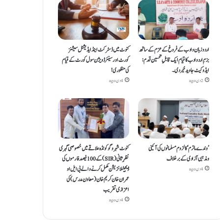
اردو زبان و ادب کے فروغ کے عزم کے ساتھ
کنوٹ میں ڈسٹرکٹ اینڈ ایڈیشنل سیشنز
بزمِ اردو ادب کا قیام ایک قابلِ تحسین قدم :
کورٹ اور سینئر ڈویژن سول کورٹ کے قیام
ایڈوکیٹ جاوید خیردی۔
کی منظوری!
2 دن ago
4 دن ago
’وندے ماترم‘ کا لزوم مسلمانوں کی آئینی
کنوٹ شہر و گوکونڈہ علاقے میں خصوصی گہری
ومذہبی آزادی کے برخلاف
نظرِ ثانی (SIR) کے 100 فیصد فارموں کی
ڈیجیٹلائزیشن مکمل کرنے والے بی ایل او
4 دن ago
عمران خان کریم خان (معاون مدرس) کی
اعزازی تقریب
4 دن ago