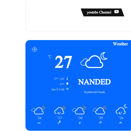
youtube Channel
Weather
27
℃
NANDED
27º - 24º
67%
5.68 km/h
Scattered Clouds
26
27
30
29
26
℃
℃
℃
℃
℃
ہفتہ
اتوار
پیر
منگل
بدھ