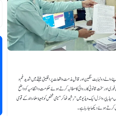
 دینے والے دو نہایت سنگین اور قابلِ مذمت واقعات پر اقلیتی طبقے میں شدید غم و
 فوری اور سخت قانونی کارروائی کا مطالبہ کرتے ہوئے حکومت و انتظامیہ کو واضح
 میڈیا پر وائرل ایک ویڈیو میں "رِشبھ ٹھاکر‘‘ نامی شخص کو جمعیۃ علماء ہند کے قومی
فعل کرتے ہوئے دیکھا جا رہا ہے۔