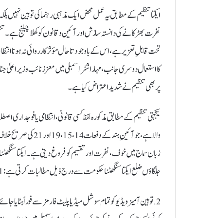
ایکتا تنظیم کے مطابق یہ عمل محض ایک مذہبی رہنما کی توہین نہیں بلک
نفرت بھڑکانے کی دانستہ سازش اور آئین و قانون کو کھلا چیلنج ہے۔ تن
تحت قابلِ تعزیر ہے، اس کے باوجود تاحال مؤثر کارروائی نہ ہونا انتظ
کا استعمال دوسری جانب، مہاراشٹر اسمبلی میں معزز نائب وزیر اعلیٰ
پر بھی تنظیم نے شدید اعتراض کیا ہے۔
یکجہتی تنظیم کے مطابق مذکورہ لفظ کسی قانونی، انتظامی یا فوجداری اص
والا ہے، جو آئینِ ہن
زبان سماج میں خوف، نفرت اور تقسیم کو فروغ دیتی ہے۔ایکتا سنگھٹن
جلگاؤں ضلع ایکتا سنگھٹنا حکومت سے درج ذیل مطالبات کرتی ہے:1. رِشبھ ٹھاکر کے خلاف فوری مقدمہ درج کر کے گرفتاری عمل میں لائی جائے۔