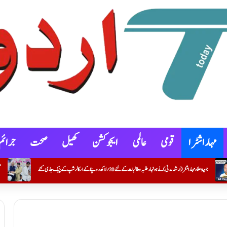
مہاراشٹرا
قومی
عالمی
ایجوکشن
کھیل
صحت
جرائم
ے لئے20؍ لاکھ روپئے کے اسکالرشپ کے چیک جاری کئے
تحسین شیخ۔ مجاور کو پی ایچ ڈی کو ڈگری تفویض