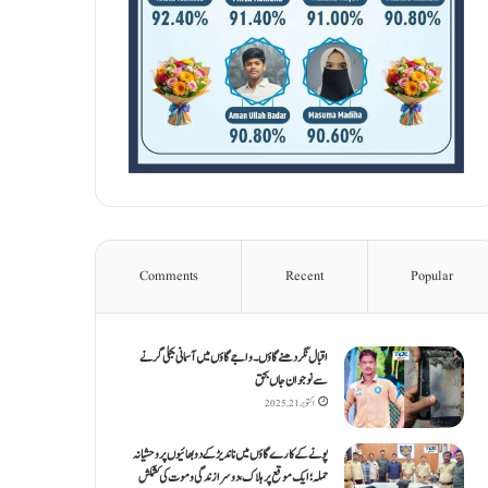
Comments
Recent
Popular
اقبال نگر دھنےگاؤں۔ واجےگاؤں میں آسمانی بجلی گرنے
سے نوجوان جاں بحق
اکتوبر 21, 2025
پونے کے کارےگاؤں میں ناندیڑ کے دو بھائیوں پر وحشیانہ
حملہ؛ ایک موقع پر ہلاک، دوسرا زندگی و موت کی کشمکش