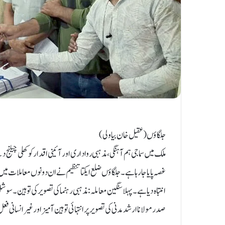
جلگاؤں (عقیل خان بیاولی)
ملک میں سماجی ہم آہنگی، مذہبی رواداری اور آئینی اقدار کو کھلی چیلنج
غصہ پایا جا رہا ہے۔ جلگاؤں ضلع ایکتا تنظیم نے ان دونوں معاملات میں
انتباہ دیا ہے۔ پہلا سنگین معاملہ: مذہبی رہنما کی تصویر کی توہین۔ سوشل
صدر مولانا ارشد مدنی کی تصویر پر انتہائی توہین آمیز اور غیر انسانی 