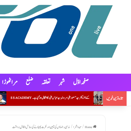
صفحہ اوّل
شہر
تعلقہ
ضلع
مراٹھوڑ ا
S S ACADEMY کے ڈائریکٹر سید مسعود علی سر، ولدِ سید عباس علی، کا انتقال ہو گیا ہے۔
جمعیۃعلماء مہاراشٹر (ارشد مدنی)نے ہونہار طلبہ و طالبات ک
تازہ ترین خبریں
Home
/
مہاراشٹرا
/
مذہبی رہنماؤں کی توہین اور نفرت پھیلانے کی سازش ناقابلِ برداشت