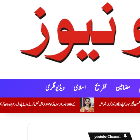
مضامین
تفریح
اسلامی
ویڈیو گلری
کنوٹ شہر و گوکونڈہ علاقے میں خصوصی گہری نظرِ ثانی (SIR) کے 100 فیصد فارموں کی ڈیجیٹلائزیشن مکمل کرنے والے بی ایل او عمران خان کریم خان (معاون مدرس) کی اعزازی تقریب
youtube Channel