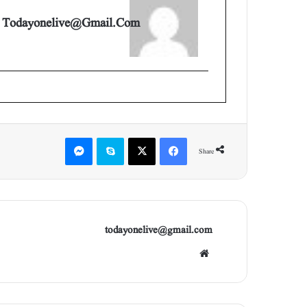
Todayonelive@gmail.com
Messenger
Skype
X
Facebook
Share
todayonelive@gmail.com
Web
site