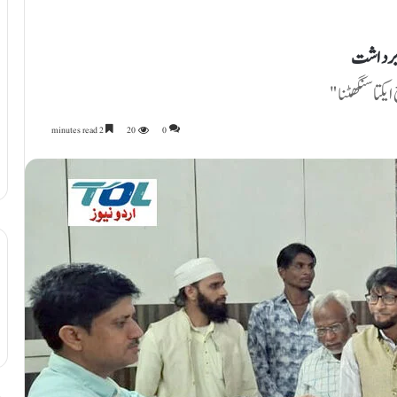
ِ برداشت
کتا سنگھٹنا"
2 minutes read
20
0