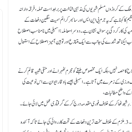
ہ ملک کے کروڑوں مسلم شہریوں کی مذہبی شناخت پر براہِ راست حملہ، فرقہ وارانہ
ظیم کا کہنا ہے کہ یہ جرم بی این ایس اور سائبر کرائم سمیت سنگین دفعات کے
امیہ کی کارکردگی پر سوالیہ نشان ہے۔‌ دوسرا معاملہ: اسمبلی میں نامناسب اصطلاح
 جناب ایکناتھ شندے کی جانب سے ایک متنازع اور توہین آمیز اصطلاح کے استعمال
طلاح کا حصہ نہیں، بلکہ ایک مخصوص طبقے کو مجرم ٹھہرانے اور منفی شبیہ قائم کرنے
د کے دفعات 14، 15، 19 اور 21 کی صریح خلاف ورزی کے زمرے میں آتا ہے۔ اسمبلی جیسے باوقار ایوان سے اس نوعیت کی
ا کے واضح مطالبات،
2. توہین آمیز ویڈیو کو تمام سوشل میڈیا پلیٹ فارمز سے فوراً ہٹایا جائے۔3. ملزم کے خلاف سخت ترین دفعات کے تحت کارروائی کی جائے تاکہ آئندہ