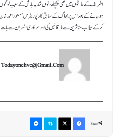
اطراف کے علاقوں میں بھی پچھلے دنوں شدید بارش کے سبب لوگوں کے م
ہو جانے کے بعد اس پربھاگ کے سابق کارپوریٹرس مسعود احمد خان، سید
کر کے سیلاب متاثرین سےملاقاتیں کی اور سرکاری افسران سے بات چیت 
Todayonelive@gmail.com
Messenger
Skype
X
Facebook
Share