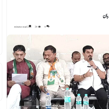
وہان
2 minutes read
28
0