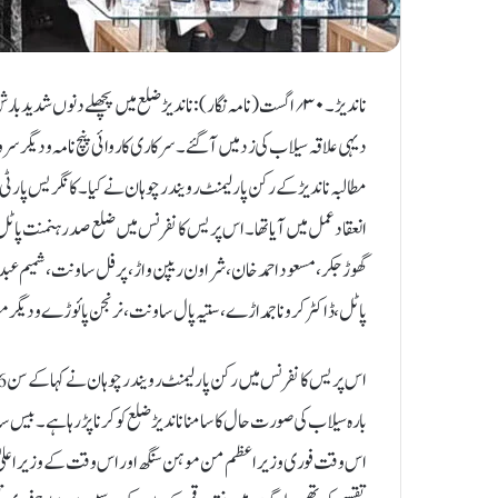
دیہی علاقہ سیلاب کی زد میں آگئے۔ سرکاری کاروائی پنچ نامہ و دیگ
مطالبہ ناندیڑ کے رکن پارلیمنٹ رویندر چوہان نے کیا۔ کانگریس پارٹ
انعقاد عمل میں آیاتھا۔ اس پریس کانفرنس میں ضلع صدر ہنمنت پاٹل،
گھوڑجکر، مسعود احمد خان، شراون ریپن واڑ، پرفل ساونت ، شمیم عبدالل
پاٹل ، ڈاکٹر کرونا جمداڑے، ستیہ پال ساونت، نرنجن پائوڑے و دیگر 
بارہ سیلاب کی صورت حال کا سامنا ناندیڑ ضلع کو کرنا پڑ رہا ہے۔ بی
اس وقت فوری وزیر اعظم من موہن سنگھ اور اس وقت کے وزیر اعلیٰ ول