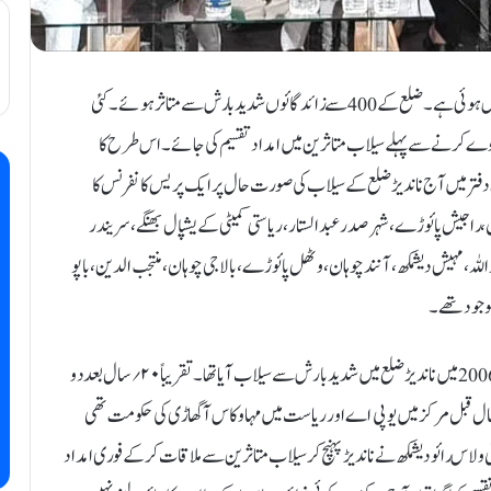
ناندیڑ۔ ۳۰؍ اگست ( نامہ نگار ):ناندیڑ ضلع میں پچھلے دنوں شدید بارش ہوئی ہے۔ ضلع کے 400 سے زائد گائوں شدید بارش سے متاثر ہوئے۔ کئی
ر سروے کرنے سے پہلے سیلاب متاثرین میں امداد تقسیم کی جائے۔ اس طرح کا
ی دفتر میں آج ناندیڑ ضلع کے سیلاب کی صورت حال پر ایک پریس کانفرنس کا
 راجیش پائوڑے، شہر صدر عبدالستار، ریاستی کمیٹی کے یشپال بھنگے ، سریندر
ہ، مہیش دیشمکھ ، آنند چوہان، وٹھل پائوڑے، بالاجی چوہان ، منتجب الدین، باپو
موجود تھے۔
اس پریس کانفرنس میں رکن پارلیمنٹ رویندر چوہان نےکہا کے سن 2006 میں ناندیڑ ضلع میں شدید بار ش سے سیلاب آیا تھا۔ تقریباً ۲۰؍ سال بعد دو
س سال قبل مرکز میں یو پی اے اور ریاست میں مہا وکاس آگھاڑی کی حکومت تھی
اس رائو دیشمکھ نے ناندیڑ پہنچ کر سیلاب متاثرین سے ملاقات کر کے فوری امداد