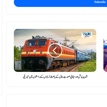
ش
د
ی
د
ب
ا
ر
ش
ا
و
شدید بارش اور سیلابی صورتِ حال کے باعث ٹرینوں کے راستوں میں تبدیلی
ر
س
ی
ل
ا
ب