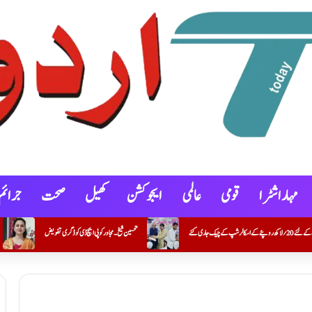
مہاراشٹرا
قومی
عالمی
ایجوکشن
کھیل
صحت
جرائم
تحسین شیخ۔ مجاور کو پی ایچ ڈی کو ڈگری تفویض
کنوٹ شہر و گوکونڈہ علاقے میں خصوصی گہری نظرِ ثانی (SIR) کے 100 فیصد فارموں کی ڈیجیٹلائزیشن مکمل کرنے والے بی ایل او عمران خان کریم خان (معاون مدرس) کی اعزازی تقریب