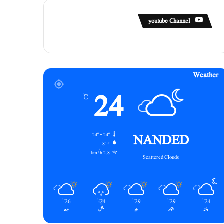
youtube Channel
Weather
24
℃
NANDED
24º - 24º
81%
2.8 km/h
Scattered Clouds
26
24
29
29
24
℃
℃
℃
℃
℃
ہفتہ
اتوار
پیر
منگل
بدھ