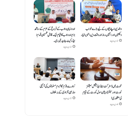
والدین اپنے بچوں کے لیے بڑے خواب
اردو زبان و ادب کے فروغ کے عزم کے ساتھ
دیکھیں اور انہیں روزانہ وقت دیں : تنویر منیار
بزمِ اردو ادب کا قیام ایک قابلِ تحسین قدم :
ایڈوکیٹ جاوید خیردی۔
2 دن ago
2 دن ago
کنوٹ میں ڈسٹرکٹ اینڈ ایڈیشنل سیشنز
’وندے ماترم‘ کا لزوم مسلمانوں کی آئینی
کورٹ اور سینئر ڈویژن سول کورٹ کے قیام
ومذہبی آزادی کے برخلاف
کی منظوری!
5 دن ago
4 دن ago