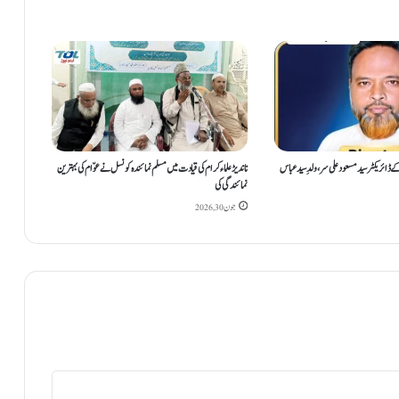
ی
ص
و
ر
تِ
ح
ا
ل
ک
S S ACADE کے ڈائریکٹر سید مسعود علی سر، ولدِ سید عباس
ناندیڑ علماء کرام کی قیادت میں مسلم نمائندہ کونسل نے عوّام کی بہترین
نمائندگی کی
ے
ب
جون 30, 2026
ا
ع
ث
ٹ
ر
ی
ن
و
ں
ک