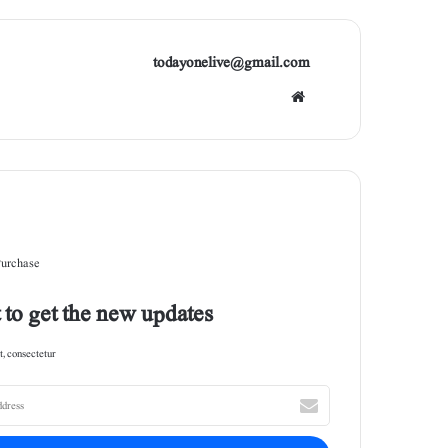
todayonelive@gmail.com
Web
site
Purchase
 to get the new updates!
, consectetur.
E
n
t