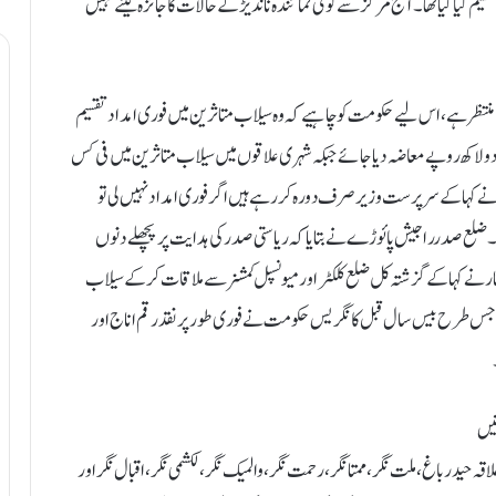
یم کیا گیا تھا۔ آج مرکز سے کوئی نمائندہ ناندیڑ کے حالات کا جائزہ لینے نہیں
ظر ہے، اس لیے حکومت کو چاہیے کہ وہ سیلاب متاثرین میں فوری امداد تقسیم
 دو لاکھ روپے معاضہ دیا جائے جبکہ شہری علاقوں میں سیلاب متاثرین میں فی کس
ے کہا کے سرپرست وزیر صرف دورہ کر رہے ہیں اگر فوری امداد نہیں لی تو
 ضلع صدر راجیش پائوڑے نے بتایا کہ ریاستی صدر کی ہدایت پر پچھلے دنوں
ار نے کہا کے گزشتہ کل ضلع کلکٹر اورمیونسپل کمشنر سے ملاقات کر کے سیلاب
 کے جس طرح بیس سال قبل کانگریس حکومت نے فوری طور پر نقد رقم اناج اور
۳؍ اگست ( نامہ نگار ):ناندیڑ شہر کے پربھاگ نمبر 11 کے علاقہ حیدر باغ، ملت نگر، ممتا نگر، رحمت نگر، والمیک نگر، لکشمی نگر، اقبال نگر اور