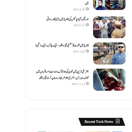
میں
اکتوبر 4, 2025
اورنگ آباد پولیس کی ناندیڑ میں بڑی کارروائی
ستمبر 7, 2025
ناندیڑ میں شوٹ کا سنسنی خیز واقعہ – ایک ہلاک، ایک زخمی؛
مئی 12, 2025
انٹر سٹی ٹرین میں خون کی ہولناک واردات! مسافروں میں
خوف و ہراس – اُمری تا دھرما باد روٹ پر لرزہ خیز واقعہ
نومبر 11, 2025
Recent Tech News