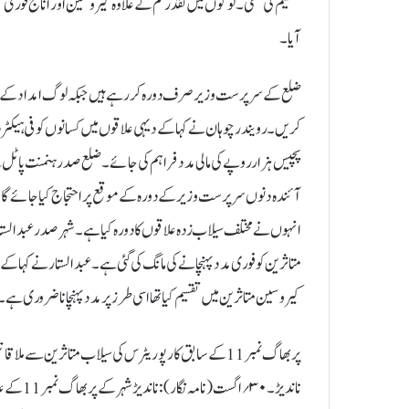
تقسیم کی تھی ۔ لوگوں میں نقد رقم کے علاوہ کیروسین اور اناج فوری تقس
آیا۔
ضلع کے سرپرست وزیر صرف دورہ کر رہے ہیں جبکہ لوگ امداد کے منت
کریں۔ رویندر چوہان نے کہا کے دیہی علاقوں میں کسانوں کو فی ہیکٹر
پچیس ہزار روپے کی مالی مدد فراہم کی جائے۔ ضلع صدر ہنمنت پاٹل ن
آئندہ دنوں سرپرست وزیر کے دورہ کے موقع پر احتجاج کیا جائے گا۔
انہوں نےمختلف سیلاب زدہ علاقوں کا دورہ کیا ہے ۔ شہر صدر عبدالست
متاثرین کو فوری مدد پہنچانے کی مانگ کی گئی ہے۔ عبدالستار نے کہا
کیروسین متاثرین میں تقسیم کیا تھااسی طرز پر مدد پہنچانا ضروری ہے۔
پربھاگ نمبر 11 کے سابق کارپوریٹرس کی سیلاب متاثرین سے ملاقاتیں
ناندیڑ۔ ۰