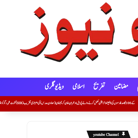
مضامین
تفریح
اسلامی
ویڈیو گلری
youtube Channel