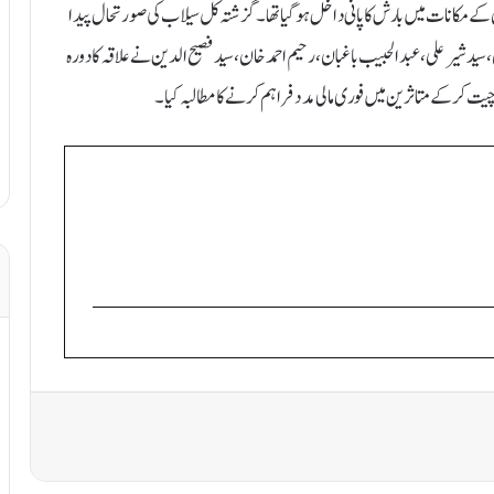
کانات میں بارش کا پانی داخل ہو گیا تھا۔ گزشتہ کل سیلاب کی صور تحا ل پیدا
 شیر علی، عبدالحبیب باغبان، رحیم احمد خان، سید فصیح الدین نے علاقہ کا دورہ
کر کے متاثرین میں فوری مالی مدد فراہم کرنے کا مطالبہ کیا۔