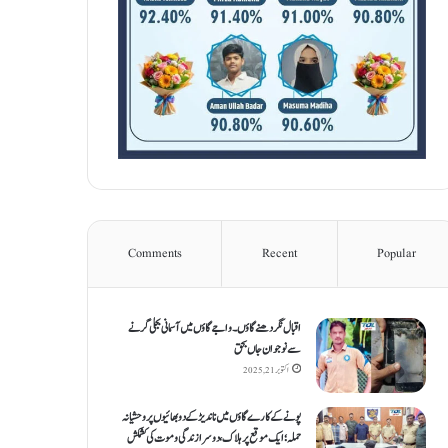
Comments
Recent
Popular
اقبال نگر دھنےگاؤں۔ واجےگاؤں میں آسمانی بجلی گرنے
سے نوجوان جاں بحق
اکتوبر 21, 2025
پونے کے کارےگاؤں میں ناندیڑ کے دو بھائیوں پر وحشیانہ
حملہ؛ ایک موقع پر ہلاک، دوسرا زندگی و موت کی کشمکش