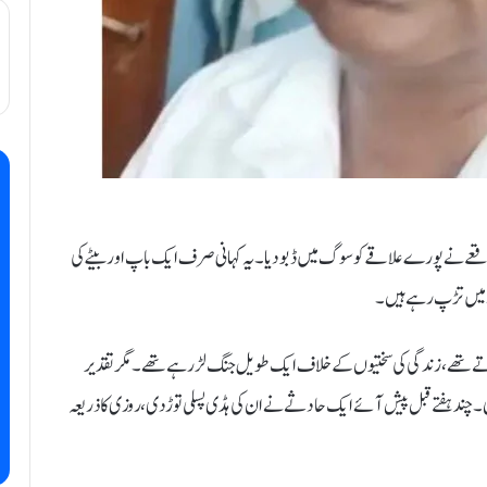
ے نے پورے علاقے کو سوگ میں ڈبو دیا۔ یہ کہانی صرف ایک باپ اور بیٹے کی
ے میں تڑپ رہے ہیں۔
 کماتے تھے، زندگی کی سختیوں کے خلاف ایک طویل جنگ لڑ رہے تھے۔ مگر تقدیر
 چند ہفتے قبل پیش آئے ایک حادثے نے ان کی ہڈی پسلی توڑ دی، روزی کا ذریعہ