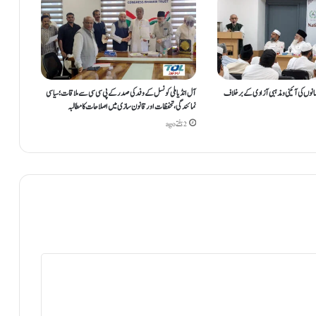
ے
1
7
ب
چ
و
ں
مانوں کی آئینی ومذہبی آزادی کے برخلاف
آل انڈیا ملی کونسل کے وفد کی صدر کے پی سی سی سے ملاقات؛ سیاسی
ک
نمائندگی، تحفظات اور قانون سازی میں اصلاحات کا مطالبہ
و
2 ہفتے ago
ی
ر
غ
م
ا
ل
ب
ن
ا
ی
ا
،
ک