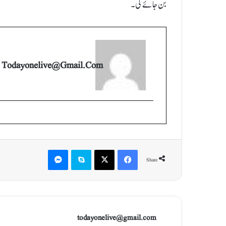
بن جائے گی۔
Todayonelive@gmail.com
Messenger
Skype
X
Facebook
Share
todayonelive@gmail.com