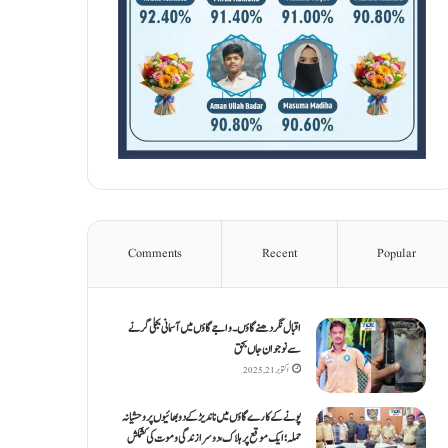
Comments
Recent
Popular
اقبال نگر دھنےگاؤں۔ واجےگاؤں میں آسمانی بجلی گرنے
سے نوجوان جاں بحق
اکتوبر 21, 2025
پونے کے کارےگاؤں میں ناندیڑ کے دو بھائیوں پر وحشیانہ
حملہ؛ ایک موقع پر ہلاک، دوسرا زندگی و موت کی کشمکش