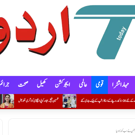
مہاراشٹرا
قومی
عالمی
ایجوکشن
کھیل
صحت
جرائم
تحسین شیخ۔ مجاور کو پی ایچ ڈی کو ڈگری تفویض
کنوٹ شہر و گوکونڈہ علاقے میں خصوصی گہری نظرِ ثانی (SIR) کے 100 فیصد فارموں کی ڈیجیٹلائزیشن مکمل کرنے والے بی ایل او عمران خان کریم خان (معاون مدرس) کی اعزازی تقریب
جس نے سب کو رُلا دیا