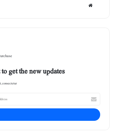
Web
site
Purchase
 to get the new updates!
, consectetur.
E
n
t
e
r
y
o