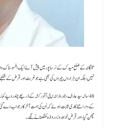
تلنگانہ کے ضلع میدک کے نرساپور میں پیش آئے ایک افسوسناک واقع
نہیں، بلکہ ان ہزاروں چہروں کی بھی ہے جو غربت اور قرض کے شکنج
48 سالہ سید عارف، جو روزانہ اپنی آٹو رکشہ کے ذریعے چند روپے
کے وار اتنے کاری ثابت ہوئے کہ اُن کی ہمت آخر کار جواب دے گئی۔
چھن گیا، اور قرض خواہ روز دروازہ کھٹکھٹانے لگے۔