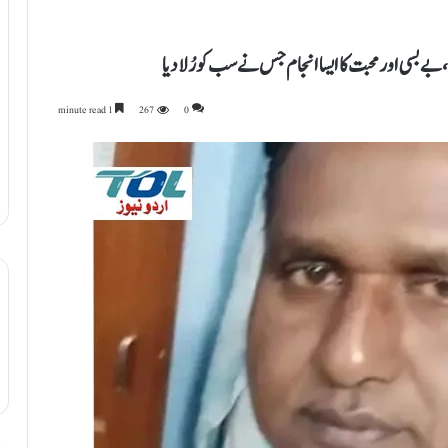
 بسی اور محبت کا ایسا انجام جس نے سب کو رُلا دیا
1 minute read
267
0