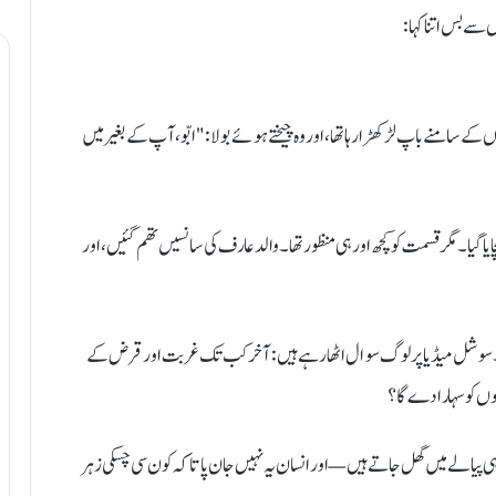
 سے بس اتنا کہا:
ے سامنے باپ لڑکھڑا رہا تھا، اور وہ چیختے ہوئے بولا: "ابّو، آپ کے بغیر میں
یا گیا۔ مگر قسمت کو کچھ اور ہی منظور تھا۔ والد عارف کی سانسیں تھم گئیں، اور
ا ہے۔ سوشل میڈیا پر لوگ سوال اٹھا رہے ہیں: آخر کب تک غربت اور قرض کے
وں کو سہارا دے گا؟
یک ہی پیالے میں گھل جاتے ہیں— اور انسان یہ نہیں جان پاتا کہ کون سی چسکی زہر