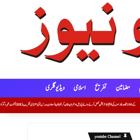
مضامین
تفریح
اسلامی
ویڈیو گلری
youtube Channel