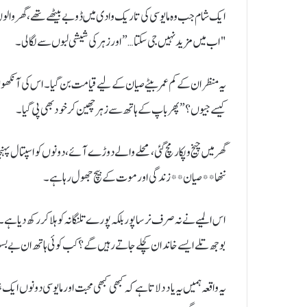
ایک شام جب وہ مایوسی کی تاریک وادی میں ڈوبے بیٹھے تھے، گھر والوں
"اب میں مزید نہیں جی سکتا…” اور زہر کی شیشی لبوں سے لگا لی۔
یہ منظر ان کے کم عمر بیٹے صیان کے لیے قیامت بن گیا۔ اس کی آنکھوں ک
کیسے جیوں؟” پھر باپ کے ہاتھ سے زہر چھین کر خود بھی پی گیا۔
گھر میں چیخ و پکار مچ گئی، محلے والے دوڑے آئے، دونوں کو اسپتال پہنچا
ننھا **صیان** زندگی اور موت کے بیچ جھول رہا ہے۔
اس المیے نے نہ صرف نرساپور بلکہ پورے تلنگانہ کو ہلا کر رکھ دی
بوجھ تلے ایسے خاندان کچلے جاتے رہیں گے؟ کب کوئی ہاتھ ان بے بس
یہ واقعہ ہمیں یہ یاد دلاتا ہے کہ کبھی کبھی محبت اور مایوسی دونوں ا