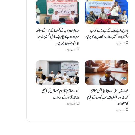
والدین اپنے بچوں کے لیے بڑے خواب
اردو زبان و ادب کے فروغ کے عزم کے ساتھ
دیکھیں اور انہیں روزانہ وقت دیں : تنویر منیار
بزمِ اردو ادب کا قیام ایک قابلِ تحسین قدم :
ایڈوکیٹ جاوید خیردی۔
3 دن ago
3 دن ago
کنوٹ میں ڈسٹرکٹ اینڈ ایڈیشنل سیشنز
’وندے ماترم‘ کا لزوم مسلمانوں کی آئینی
کورٹ اور سینئر ڈویژن سول کورٹ کے قیام
ومذہبی آزادی کے برخلاف
کی منظوری!
5 دن ago
5 دن ago