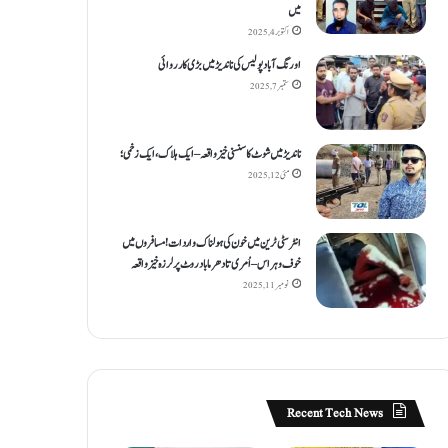
میں
اکتوبر 4, 2025
اورنگ آباد پولیس کی ناندیڑ میں بڑی کارروائی
ستمبر 7, 2025
ناندیڑ میں شوٹ کا سنسنی خیز واقعہ – ایک ہلاک، ایک زخمی؛
مئی 12, 2025
انٹر سٹی ٹرین میں خون کی ہولناک واردات! مسافروں میں
خوف و ہراس – اُمری تا دھرما باد روٹ پر لرزہ خیز واقعہ
نومبر 11, 2025
Recent Tech News