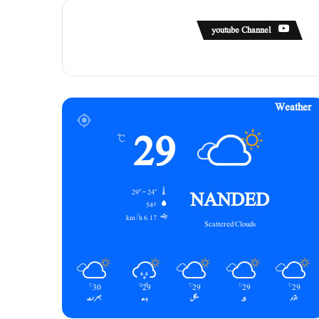
youtube Channel
Weather
29
℃
NANDED
29º - 24º
54%
6.17 km/h
Scattered Clouds
30
29
29
29
29
℃
℃
℃
℃
℃
اتوار
پیر
منگل
بدھ
جمعرات